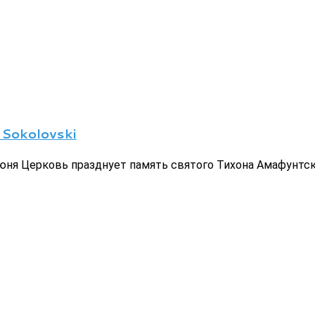
 Sokolovski
юня Церковь празднует память святого Тихона Амафунтск