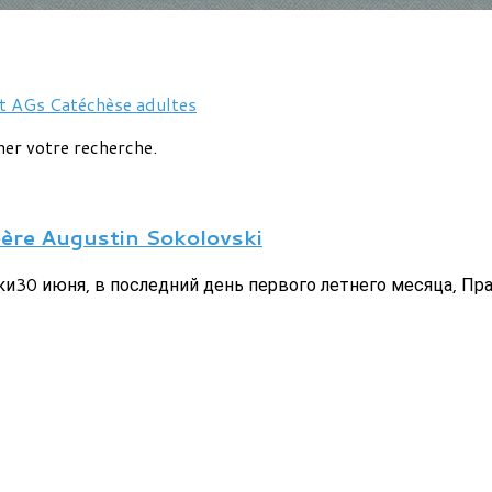
nt
AGs
Catéchèse adultes
ner votre recherche.
père Augustin Sokolovski
ски30 июня, в последний день первого летнего месяца, П