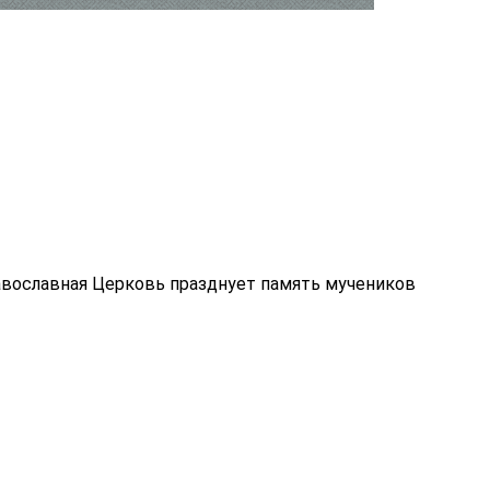
равославная Церковь празднует память мучеников