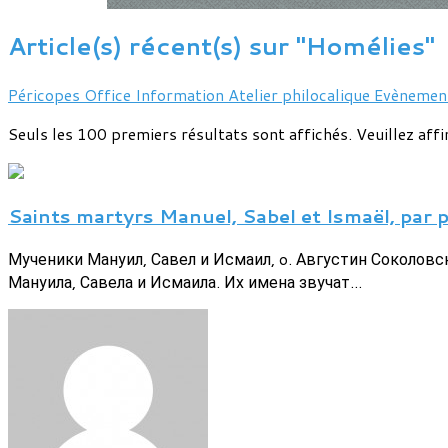
Article(s) récent(s) sur "Homélies"
Péricopes
Office
Information
Atelier philocalique
Evèneme
Seuls les 100 premiers résultats sont affichés. Veuillez affi
Saints martyrs Manuel, Sabel et Ismaël, par 
Мученики Мануил, Савел и Исмаил, o. Августин Соколов
Мануила, Савела и Исмаила. Их имена звучат...