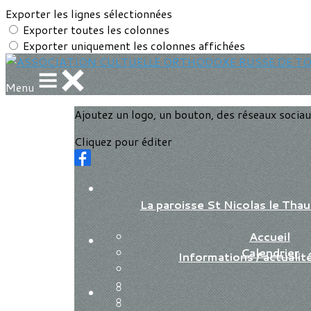
Exporter les lignes sélectionnées
Exporter toutes les colonnes
Exporter uniquement les colonnes affichées
Menu
Ajoutez un logo, un bouton, des réseaux socia
Cliquez pour éditer
La paroisse St Nicolas le Th
Accueil
Calendrier
Informations / actualit