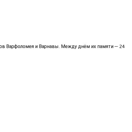
в Варфоломея и Варнавы. Между днём их памяти — 24