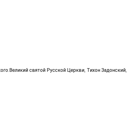
ого.Великий святой Русской Церкви, Тихон Задонский,