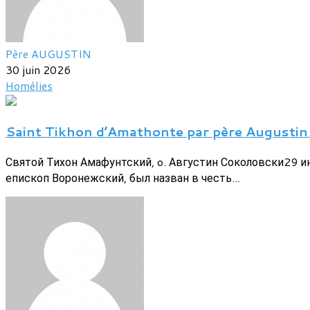
Père AUGUSTIN
30 juin 2026
Homélies
Saint Tikhon d’Amathonte par père Augustin
Святой Тихон Амафунтский, o. Августин Соколовски29 и
епископ Воронежский, был назван в честь...