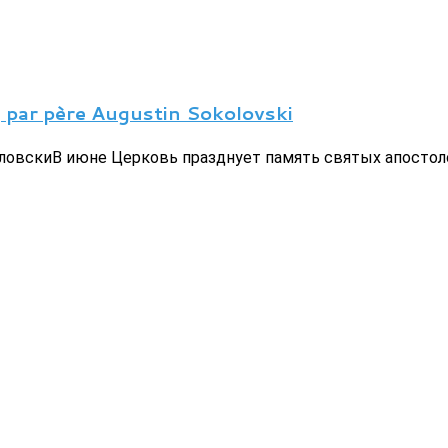
r père Augustin Sokolovski
вскиВ июне Церковь празднует память святых апостоло