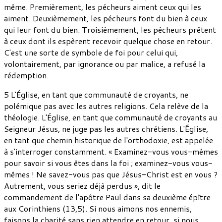
même. Premièrement, les pécheurs aiment ceux qui les
aiment. Deuxièmement, les pécheurs font du bien à ceux
qui leur font du bien. Troisièmement, les pécheurs prêtent
à ceux dont ils espèrent recevoir quelque chose en retour.
C'est une sorte de symbole de foi pour celui qui,
volontairement, par ignorance ou par malice, a refusé la
rédemption.
5 L'Église, en tant que communauté de croyants, ne
polémique pas avec les autres religions. Cela relève de la
théologie. L'Église, en tant que communauté de croyants au
Seigneur Jésus, ne juge pas les autres chrétiens. L'Église,
en tant que chemin historique de l'orthodoxie, est appelée
à s'interroger constamment. « Examinez-vous vous-mêmes
pour savoir si vous êtes dans la foi ; examinez-vous vous-
mêmes ! Ne savez-vous pas que Jésus-Christ est en vous ?
Autrement, vous seriez déjà perdus », dit le
commandement de l'apôtre Paul dans sa deuxième épître
aux Corinthiens (13,5). Si nous aimons nos ennemis,
faisons la charité sans rien attendre en retour, si nous