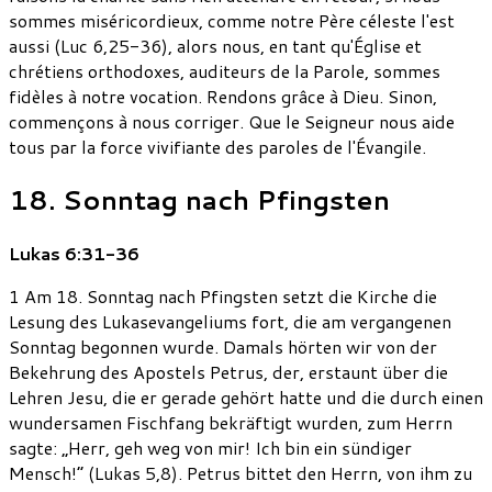
sommes miséricordieux, comme notre Père céleste l'est
aussi (Luc 6,25-36), alors nous, en tant qu'Église et
chrétiens orthodoxes, auditeurs de la Parole, sommes
fidèles à notre vocation. Rendons grâce à Dieu. Sinon,
commençons à nous corriger. Que le Seigneur nous aide
tous par la force vivifiante des paroles de l'Évangile.
18. Sonntag nach Pfingsten
Lukas 6:31-36
1 Am 18. Sonntag nach Pfingsten setzt die Kirche die
Lesung des Lukasevangeliums fort, die am vergangenen
Sonntag begonnen wurde. Damals hörten wir von der
Bekehrung des Apostels Petrus, der, erstaunt über die
Lehren Jesu, die er gerade gehört hatte und die durch einen
wundersamen Fischfang bekräftigt wurden, zum Herrn
sagte: „Herr, geh weg von mir! Ich bin ein sündiger
Mensch!“ (Lukas 5,8). Petrus bittet den Herrn, von ihm zu