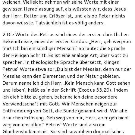
weichen. Vielleicht nehmen wir seine Worte mit einer
gewissen Herablassung auf, als wüssten wir, dass Jesus
der Herr, Retter und Erlöser ist, und als ob Peter nichts
davon wüsste. Tatsächlich ist es völlig anders.
2 Die Worte des Petrus sind eines der ersten christlichen
Bekenntnisse, eines der ersten Credos. „Herr, geh weg von
mir! Ich bin ein sündiger Mensch.“ So lautet die Sprache
der Heiligen Schrift. Es ist eine analoge Art, über Gott zu
sprechen. In theologische Sprache übersetzt, klingen
Petrus‘ Worte etwa so: „Du bist der Messias, denn nur der
Messias kann den Elementen und der Natur gebieten.
Darum nenne ich dich Herr. ‚Kein Mensch kann Gott sehen
und leben‘, heißt es in der Schrift (Exodus 33,20). Indem
ich dich bitte zu gehen, bekenne ich deine besondere
Verwandtschaft mit Gott. Wir Menschen neigen zur
Entfremdung von Gott, die Sünde genannt wird. Wir alle
brauchen Erlösung. Geh weg von mir, Herr, aber geh nicht
weg von uns allen.“ Petrus‘ Worte sind also ein
Glaubensbekenntnis. Sie sind sowohl ein dogmatisches