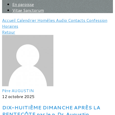
En paroisse
Vitae Sanctorum
Accueil
Calendrier
Homélies
Audio
Contacts
Confession
Horaires
Retour
Père AUGUSTIN
12 octobre 2025
DIX-HUITIÈME DIMANCHE APRÈS LA
PENTECÔTE par le p. Dr. Augustin