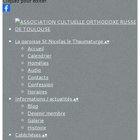
Cliquez pour éditer
La paroisse St Nicolas le Thaumaturge
▴
▾
Accueil
Calendrier
Homélies
Audio
Contacts
Confession
Horaires
Informations / actualités
▴
▾
Blog
Devenir membre
Galerie
Histoire
Catéchèses
▴
▾