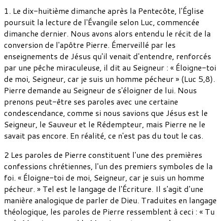
1. Le dix-huitième dimanche après la Pentecôte, l'Église
poursuit la lecture de l'Évangile selon Luc, commencée
dimanche dernier. Nous avons alors entendu le récit de la
conversion de l'apôtre Pierre. Émerveillé par les
enseignements de Jésus qu'il venait d'entendre, renforcés
par une pêche miraculeuse, il dit au Seigneur : « Éloigne-toi
de moi, Seigneur, car je suis un homme pécheur » (Luc 5,8).
Pierre demande au Seigneur de s'éloigner de lui. Nous
prenons peut-être ses paroles avec une certaine
condescendance, comme si nous savions que Jésus est le
Seigneur, le Sauveur et le Rédempteur, mais Pierre ne le
savait pas encore. En réalité, ce n'est pas du tout le cas.
2 Les paroles de Pierre constituent l'une des premières
confessions chrétiennes, l'un des premiers symboles de la
foi. « Éloigne-toi de moi, Seigneur, car je suis un homme
pécheur. » Tel est le langage de l'Écriture. Il s'agit d'une
manière analogique de parler de Dieu. Traduites en langage
théologique, les paroles de Pierre ressemblent à ceci : « Tu