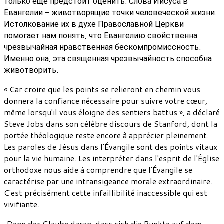
только еще предстоит оценить. Слова Иисуса в
Евангелии - животворящие точки человеческой жизни.
Истолкование их в духе Православной Церкви
помогает нам понять, что Евангелию свойственна
чрезвычайная нравственная бескомпромиссность.
Именно она, эта священная чрезвычайность способна
животворить.
« Car croire que les points se relieront en chemin vous
donnera la confiance nécessaire pour suivre votre cœur,
même lorsqu'il vous éloigne des sentiers battus », a déclaré
Steve Jobs dans son célèbre discours de Stanford, dont la
portée théologique reste encore à apprécier pleinement.
Les paroles de Jésus dans l'Évangile sont des points vitaux
pour la vie humaine. Les interpréter dans l'esprit de l'Église
orthodoxe nous aide à comprendre que l'Évangile se
caractérise par une intransigeance morale extraordinaire.
C'est précisément cette infaillibilité inaccessible qui est
vivifiante.
„Denn der Glaube daran, dass sich die Punkte auf dem