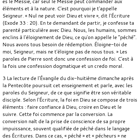
es le Messie, car seul le Messie peut commander aux
éléments et à la nature. C'est pourquoi je t'appelle
Seigneur. « Nul ne peut voir Dieu et vivre », dit l'Écriture
(Exode 33 : 20). En te demandant de partir, je confesse ta
parenté particulière avec Dieu. Nous, les humains, sommes
enclins à l'éloignement de Dieu, ce qu'on appelle le “péché”.
Nous avons tous besoin de rédemption. Éloigne-toi de
moi, Seigneur, mais ne t'éloigne pas de nous tous. » Les
paroles de Pierre sont donc une confession de foi. C'est à
la fois une confession dogmatique et un credo moral.
3 La lecture de l'Évangile du dix-huitième dimanche après
la Pentecôte poursuit cet enseignement et parle, avec les
paroles du Seigneur, de ce que signifie être son véritable
disciple. Selon l'Écriture, la foi en Dieu se compose de trois
éléments : faire confiance à Dieu, croire en Dieu et le
suivre. Cette foi commence par la conversion. La
conversion naît de la prise de conscience de sa propre
impuissance, souvent qualifiée de péché dans le langage
des Écritures. Dans ce cas, « péché » et « pécheurs » ne