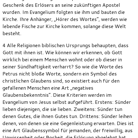
Geschenk des Erlösers an seine zukünftigen Apostel
wurden. Im Evangelium folgten sie ihm und bauten die
Kirche. Ihre Anhänger, „Hörer des Wortes“, werden wie
lebende Fische zur Kirche kommen, solange diese Welt
besteht.
4 Alle Religionen biblischen Ursprungs behaupten, dass
Gott mit ihnen ist. Wie können wir erkennen, ob Gott
wirklich bei einem Menschen wohnt oder ob dieser in
seiner Sündhaftigkeit verharrt? So wie die Worte des
Petrus nicht bloße Worte, sondern ein Symbol des
christlichen Glaubens sind, so existiert auch für den
gefallenen Menschen eine Art „negatives
Glaubensbekenntnis“. Diese Kriterien werden im
Evangelium von Jesus selbst aufgeführt. Erstens: Sünder
lieben diejenigen, die sie lieben. Zweitens: Sünder tun
denen Gutes, die ihnen Gutes tun. Drittens: Sünder leihen
denen, von denen sie eine Gegenleistung erwarten. Dies ist
eine Art Glaubenssymbol für jemanden, der freiwillig, aus
Unwissenheit oder Bosheit, die Erlösung abgelehnt hat.