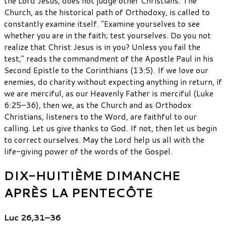
the Lord Jesus, does not judge other Christians. The
Church, as the historical path of Orthodoxy, is called to
constantly examine itself. "Examine yourselves to see
whether you are in the faith; test yourselves. Do you not
realize that Christ Jesus is in you? Unless you fail the
test," reads the commandment of the Apostle Paul in his
Second Epistle to the Corinthians (13:5). If we love our
enemies, do charity without expecting anything in return, if
we are merciful, as our Heavenly Father is merciful (Luke
6:25–36), then we, as the Church and as Orthodox
Christians, listeners to the Word, are faithful to our
calling. Let us give thanks to God. If not, then let us begin
to correct ourselves. May the Lord help us all with the
life-giving power of the words of the Gospel.
DIX-HUITIÈME DIMANCHE
APRÈS LA PENTECÔTE
Luc 26,31–36