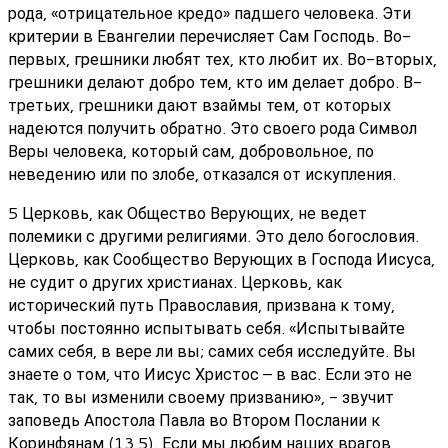
рода, «отрицательное кредо» падшего человека. Эти
критерии в Евангелии перечисляет Сам Господь. Во-
первых, грешники любят тех, кто любит их. Во-вторых,
грешники делают добро тем, кто им делает добро. В-
третьих, грешники дают взаймы тем, от которых
надеются получить обратно. Это своего рода Символ
Веры человека, который сам, добровольное, по
неведению или по злобе, отказался от искупления.
5 Церковь, как Общество Верующих, не ведет
полемики с другими религиями. Это дело богословия.
Церковь, как Сообщество Верующих в Господа Иисуса,
не судит о других христианах. Церковь, как
исторический путь Православия, призвана к тому,
чтобы постоянно испытывать себя. «Испытывайте
самих себя, в вере ли вы; самих себя исследуйте. Вы
знаете о том, что Иисус Христос – в вас. Если это не
так, то вы изменили своему призванию», - звучит
заповедь Апостола Павла во Втором Послании к
Коринфянам (13,5). Если мы любим наших врагов,