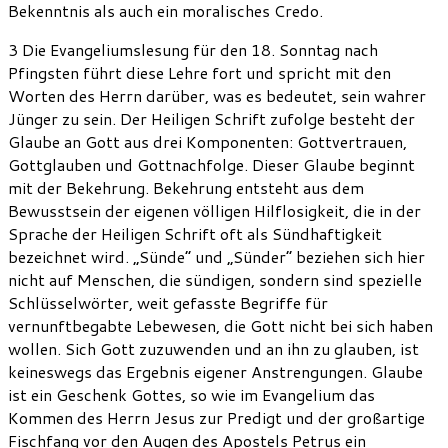
Bekenntnis als auch ein moralisches Credo.
3 Die Evangeliumslesung für den 18. Sonntag nach
Pfingsten führt diese Lehre fort und spricht mit den
Worten des Herrn darüber, was es bedeutet, sein wahrer
Jünger zu sein. Der Heiligen Schrift zufolge besteht der
Glaube an Gott aus drei Komponenten: Gottvertrauen,
Gottglauben und Gottnachfolge. Dieser Glaube beginnt
mit der Bekehrung. Bekehrung entsteht aus dem
Bewusstsein der eigenen völligen Hilflosigkeit, die in der
Sprache der Heiligen Schrift oft als Sündhaftigkeit
bezeichnet wird. „Sünde“ und „Sünder“ beziehen sich hier
nicht auf Menschen, die sündigen, sondern sind spezielle
Schlüsselwörter, weit gefasste Begriffe für
vernunftbegabte Lebewesen, die Gott nicht bei sich haben
wollen. Sich Gott zuzuwenden und an ihn zu glauben, ist
keineswegs das Ergebnis eigener Anstrengungen. Glaube
ist ein Geschenk Gottes, so wie im Evangelium das
Kommen des Herrn Jesus zur Predigt und der großartige
Fischfang vor den Augen des Apostels Petrus ein