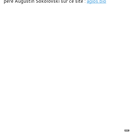
père Augustin Sokolovski sur ce site :
agios.bio