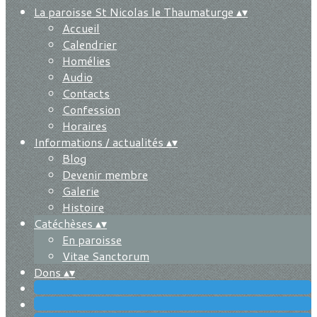
La paroisse St Nicolas le Thaumaturge
▴
▾
Accueil
Calendrier
Homélies
Audio
Contacts
Confession
Horaires
Informations / actualités
▴
▾
Blog
Devenir membre
Galerie
Histoire
Catéchèses
▴
▾
En paroisse
Vitae Sanctorum
Dons
▴
▾