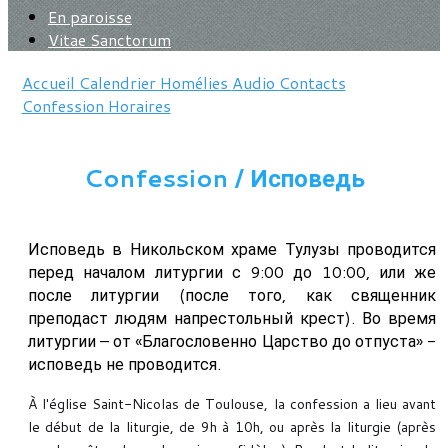
En paroisse
Vitae Sanctorum
Accueil
Calendrier
Homélies
Audio
Contacts
Confession
Horaires
Confession / Исповедь
Исповедь в Никольском храме Тулузы проводится
перед началом литургии с 9:00 до 10:00, или же
после литургии (после того, как священник
преподаст людям напрестольный крест). Во время
литургии – от «Благословенно Царство до отпуста» -
исповедь не проводится.
À l'église Saint-Nicolas de Toulouse, la confession a lieu avant
le début de la liturgie, de 9h à 10h, ou après la liturgie (après