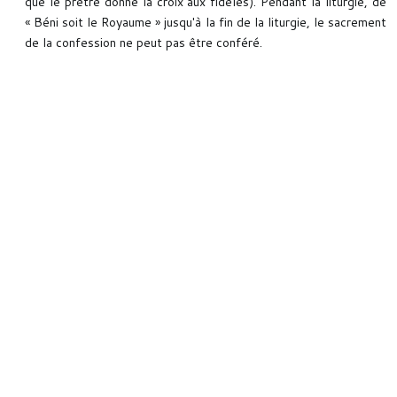
que le prêtre donne la croix aux fidèles). Pendant la liturgie, de
« Béni soit le Royaume » jusqu'à la fin de la liturgie, le sacrement
de la confession ne peut pas être conféré.