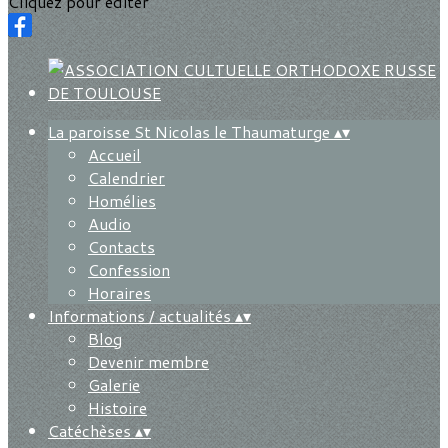
Cliquez pour éditer
La paroisse St Nicolas le Thaumaturge
▴
▾
Accueil
Calendrier
Homélies
Audio
Contacts
Confession
Horaires
Informations / actualités
▴
▾
Blog
Devenir membre
Galerie
Histoire
Catéchèses
▴
▾