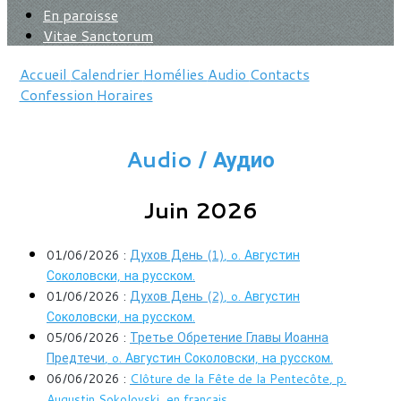
En paroisse
Vitae Sanctorum
Accueil
Calendrier
Homélies
Audio
Contacts
Confession
Horaires
Audio / Аудио
Juin 2026
01/06/2026 :
Духов День (1)
, o. Августин
Соколовски, на русском
.
01/06/2026 :
Духов День (2)
, o. Августин
Соколовски, на русском
.
05/06/2026 :
Третье Обретение Главы Иоанна
Предтечи
, o. Августин Соколовски, на русском.
06/06/2026 :
Clôture de la Fête de la Pentecôte
, p.
Augustin Sokolovski, en français.