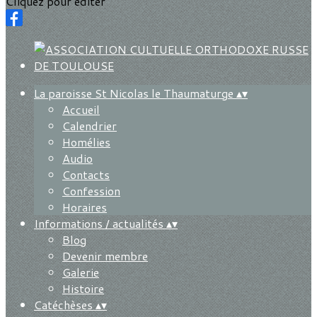
Cliquez pour éditer
La paroisse St Nicolas le Thaumaturge
▴
▾
Accueil
Calendrier
Homélies
Audio
Contacts
Confession
Horaires
Informations / actualités
▴
▾
Blog
Devenir membre
Galerie
Histoire
Catéchèses
▴
▾