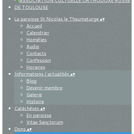
La paroisse St Nicolas le Thaumaturge
▴
▾
Accueil
Calendrier
Homélies
Audio
Contacts
Confession
Horaires
Informations / actualités
▴
▾
Blog
Devenir membre
Galerie
Histoire
Catéchèses
▴
▾
En paroisse
Vitae Sanctorum
Dons
▴
▾