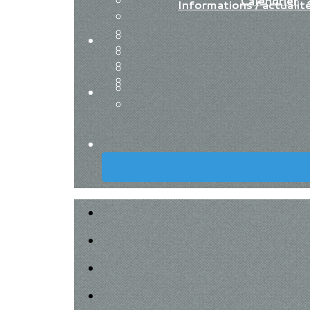
Calendrier
Informations / actualit