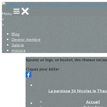
Menu
<
>
Blog
Devenir membre
Galerie
Histoire
Ajoutez un logo, un bouton, des réseaux socia
Cliquez pour éditer
La paroisse St Nicolas le Th
Accueil