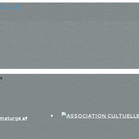
ux
aumaturge
▴
▾