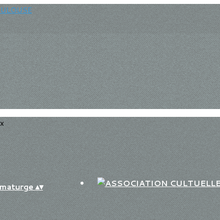
ux
aumaturge
▴
▾