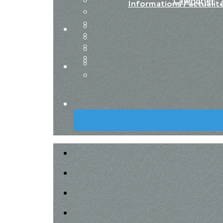
Calendrier
Informations / actualit