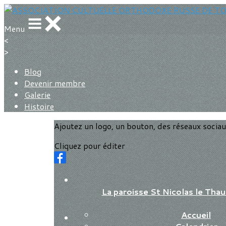
Menu
<
>
Blog
Devenir membre
Galerie
Histoire
Ajoutez un logo, un bouton, des réseaux socia
Cliquez pour éditer
La paroisse St Nicolas le Th
Accueil