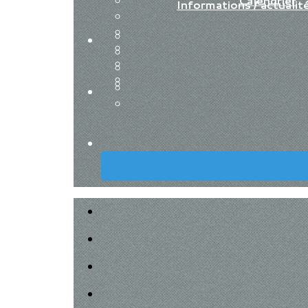
Calendrier
Informations / actualit