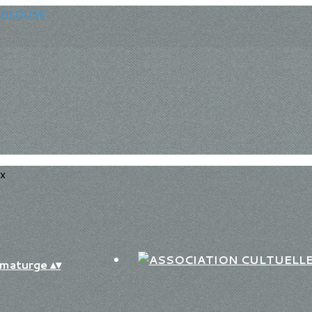
ux
aumaturge
▴
▾