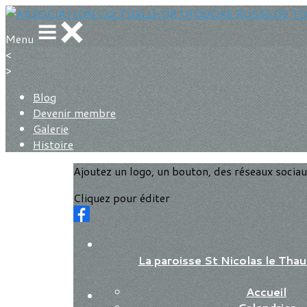
Menu
<
>
Blog
Devenir membre
Galerie
Histoire
Ajoutez un logo, un bouton, des réseaux socia
Cliquez pour éditer
La paroisse St Nicolas le Th
Accueil