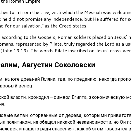
s the Roman Empire.
nches torn from the tree, with which the Messiah was welcome
n; he did not promise any independence, but He suffered for 
 for our salvation,” as the Creed states.
, according to the Gospels, Roman soldiers placed on Jesus’
mans, represented by Pilate, truly regarded the Lord as a us
(John 19:19). The words Pilate inscribed on Jesus’ cross were
салим, Августин Соколовски
м, на юге древней Галлии, где, по преданию, некогда проп
авровый венец.
ской власти, крокодил – символ Египта, экономическую м
ия.
ьмовые ветви, оторванные от дерева, которыми приветст
л политиком, не обещал никакой независимости, но Он по
 человек и нашего ради спасения», как об этом говорится 