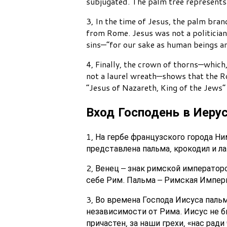
subjugated. The palm tree represent
3, In the time of Jesus, the palm bra
from Rome. Jesus was not a politicia
sins—“for our sake as human beings and
4, Finally, the crown of thorns—which
not a laurel wreath—shows that the Ro
“Jesus of Nazareth, King of the Jews” 
Вход Господень в Иеру
1, На гербе французского города Ни
представлена пальма, крокодил и л
2, Венец – знак римской император
себе Рим. Пальма – Римская Импер
3, Во времена Господа Иисуса пал
независимости от Рима. Иисус не бы
причастен, за наши грехи, «нас ради