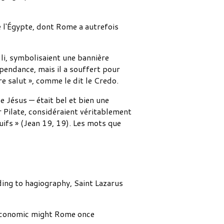
e l'Égypte, dont Rome a autrefois
lli, symbolisaient une bannière
pendance, mais il a souffert pour
e salut », comme le dit le Credo.
e Jésus — était bel et bien une
 Pilate, considéraient véritablement
uifs » (Jean 19, 19). Les mots que
ding to hagiography, Saint Lazarus
 economic might Rome once