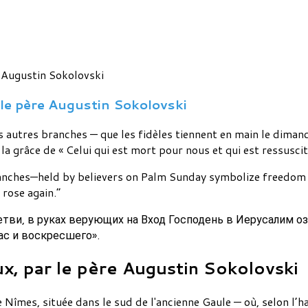
le père Augustin Sokolovski
s autres branches — que les fidèles tiennent en main le dima
 la grâce de « Celui qui est mort pour nous et qui est ressuscit
nches—held by believers on Palm Sunday symbolize freedom f
 rose again.”
ви, в руках верующих на Вход Господень в Иерусалим оз
ас и воскресшего».
, par le père Augustin Sokolovski
de Nîmes, située dans le sud de l'ancienne Gaule — où, selon l’h