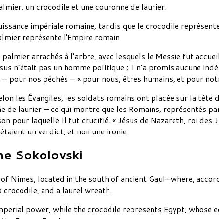
lmier, un crocodile et une couronne de laurier.
uissance impériale romaine, tandis que le crocodile représent
almier représente l'Empire romain.
 palmier arrachés à l’arbre, avec lesquels le Messie fut accuei
us n’était pas un homme politique ; il n’a promis aucune indé
 — pour nos péchés — « pour nous, êtres humains, et pour notr
elon les Évangiles, les soldats romains ont placée sur la tête d
e de laurier — ce qui montre que les Romains, représentés par
n pour laquelle Il fut crucifié. « Jésus de Nazareth, roi des J
 étaient un verdict, et non une ironie.
ne Sokolovski
y of Nîmes, located in the south of ancient Gaul—where, accor
 crocodile, and a laurel wreath.
mperial power, while the crocodile represents Egypt, whose