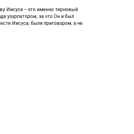
аву Иисуса – это именно терновый
да узурпатором, за что Он и был
ресте Иисуса, были приговором, а не