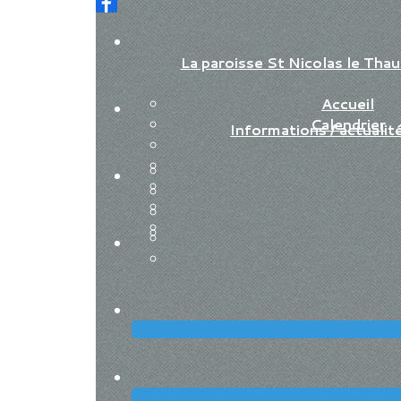
La paroisse St Nicolas le Th
Accueil
Calendrier
Informations / actualit