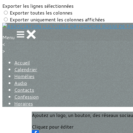
Exporter les lignes sélectionnées
Exporter toutes les colonnes
Exporter uniquement les colonnes affichées
Menu
<
>
Accueil
Calendrier
Homélies
Audio
Contacts
Confession
Horaires
Ajoutez un logo, un bouton, des réseaux socia
Cliquez pour éditer