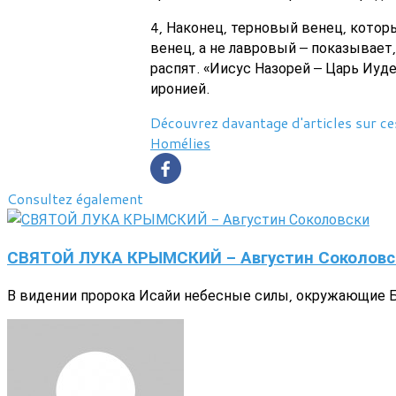
4, Наконец, терновый венец, котор
венец, а не лавровый – показывает,
распят. «Иисус Назорей – Царь Иуде
иронией.
Découvrez davantage d'articles sur ce
Homélies
Consultez également
СВЯТОЙ ЛУКА КРЫМСКИЙ - Августин Соколовс
В видении пророка Исайи небесные силы, окружающие Бо