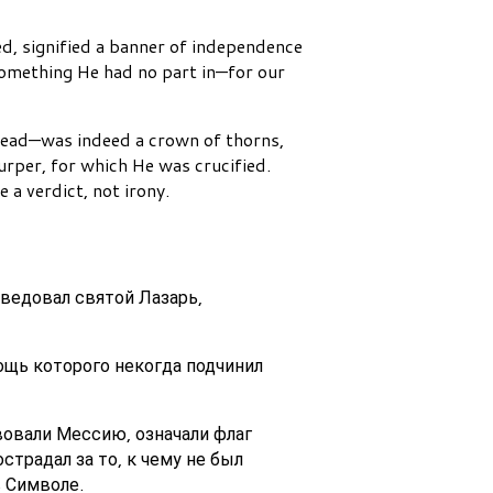
d, signified a banner of independence
something He had no part in—for our
 head—was indeed a crown of thorns,
urper, for which He was crucified.
 a verdict, not irony.
оведовал святой Лазарь,
ощь которого некогда подчинил
вовали Мессию, означали флаг
страдал за то, к чему не был
в Символе.