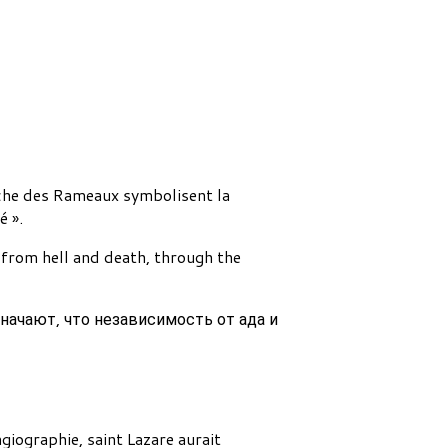
nche des Rameaux symbolisent la
é ».
rom hell and death, through the
начают, что независимость от ада и
agiographie, saint Lazare aurait