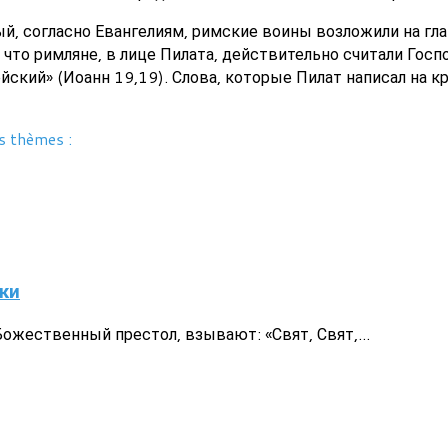
ый, согласно Евангелиям, римские воины возложили на гл
 что римляне, в лице Пилата, действительно считали Госпо
йский» (Иоанн 19,19). Слова, которые Пилат написал на к
s thèmes :
ки
жественный престол, взывают: «Свят, Свят,...