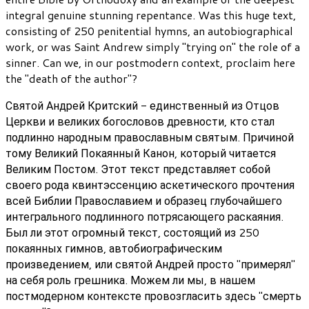
integral genuine stunning repentance. Was this huge text,
consisting of 250 penitential hymns, an autobiographical
work, or was Saint Andrew simply "trying on" the role of a
sinner. Can we, in our postmodern context, proclaim here
the "death of the author"?
Святой Андрей Критский - единственный из Отцов
Церкви и великих богословов древности, кто стал
подлинно народным православным святым. Причиной
тому Великий Покаянный Канон, который читается
Великим Постом. Этот текст представляет собой
своего рода квинтэссенцию аскетического прочтения
всей Библии Православием и образец глубочайшего
интегрального подлинного потрясающего раскаяния.
Был ли этот огромный текст, состоящий из 250
покаянных гимнов, автобиографическим
произведением, или святой Андрей просто "примерял"
на себя роль грешника. Можем ли мы, в нашем
постмодерном контексте провозгласить здесь "смерть