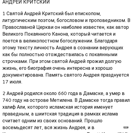
АНДРЕЙ КРИТСКИЙ
1 Святой Андрей Критский был епископом,
литургическим поэтом, богословом и проповедником. В
Православной Церкви он наиболее известен, как автор
Великого Покаянного Канона, который читается и
поется в великопостном богослужении. Благодаря
этому тексту личность Андрея в сознании верующих
как бы полностью отождествилась с покаянными
строчками. При этом святой Андрей прожил долгую
жизнь, его биография очень интересна и хорошо
документирована. Память святого Андрея празднуется
17 июля.
2 Андрей родился около 660 года в Дамаске, а умер в
740 году на острове Метилена. В Дамаске тогда правил
халиф Али, которого исламская история именует
праведным, а шиитская традиция в рамках ислама
считает одним из своих оснований. Прошло
восемьдесят лет, вся жизнь Андрея, и в