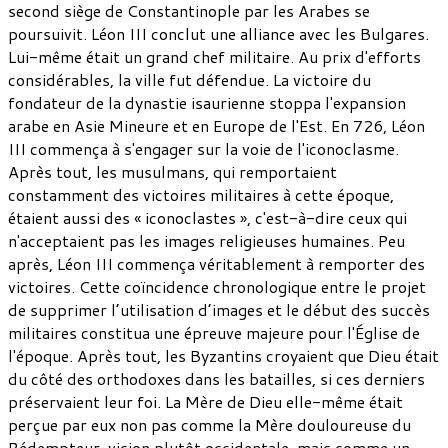
second siège de Constantinople par les Arabes se
poursuivit. Léon III conclut une alliance avec les Bulgares.
Lui-même était un grand chef militaire. Au prix d'efforts
considérables, la ville fut défendue. La victoire du
fondateur de la dynastie isaurienne stoppa l'expansion
arabe en Asie Mineure et en Europe de l'Est. En 726, Léon
III commença à s'engager sur la voie de l'iconoclasme.
Après tout, les musulmans, qui remportaient
constamment des victoires militaires à cette époque,
étaient aussi des « iconoclastes », c'est-à-dire ceux qui
n'acceptaient pas les images religieuses humaines. Peu
après, Léon III commença véritablement à remporter des
victoires. Cette coïncidence chronologique entre le projet
de supprimer l’utilisation d’images et le début des succès
militaires constitua une épreuve majeure pour l'Église de
l'époque. Après tout, les Byzantins croyaient que Dieu était
du côté des orthodoxes dans les batailles, si ces derniers
préservaient leur foi. La Mère de Dieu elle-même était
perçue par eux non pas comme la Mère douloureuse du
Rédempteur, vision plutôt occidentale, mais comme un