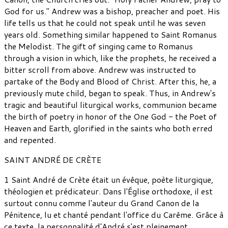
God for us." Andrew was a bishop, preacher and poet. His
life tells us that he could not speak until he was seven
years old. Something similar happened to Saint Romanus
the Melodist. The gift of singing came to Romanus
through a vision in which, like the prophets, he received a
bitter scroll from above. Andrew was instructed to
partake of the Body and Blood of Christ. After this, he, a
previously mute child, began to speak. Thus, in Andrew's
tragic and beautiful liturgical works, communion became
the birth of poetry in honor of the One God - the Poet of
Heaven and Earth, glorified in the saints who both erred
and repented.
SAINT ANDRÉ DE CRÈTE
1 Saint André de Crète était un évêque, poète liturgique,
théologien et prédicateur. Dans l'Église orthodoxe, il est
surtout connu comme l'auteur du Grand Canon de la
Pénitence, lu et chanté pendant l'office du Carême. Grâce à
ce texte, la personnalité d'André s'est pleinement