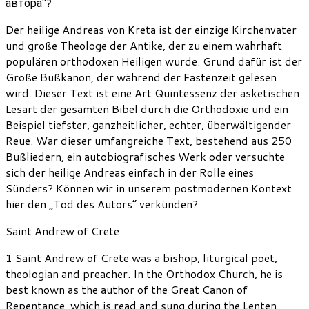
автора"?
Der heilige Andreas von Kreta ist der einzige Kirchenvater
und große Theologe der Antike, der zu einem wahrhaft
populären orthodoxen Heiligen wurde. Grund dafür ist der
Große Bußkanon, der während der Fastenzeit gelesen
wird. Dieser Text ist eine Art Quintessenz der asketischen
Lesart der gesamten Bibel durch die Orthodoxie und ein
Beispiel tiefster, ganzheitlicher, echter, überwältigender
Reue. War dieser umfangreiche Text, bestehend aus 250
Bußliedern, ein autobiografisches Werk oder versuchte
sich der heilige Andreas einfach in der Rolle eines
Sünders? Können wir in unserem postmodernen Kontext
hier den „Tod des Autors“ verkünden?
Saint Andrew of Crete
1 Saint Andrew of Crete was a bishop, liturgical poet,
theologian and preacher. In the Orthodox Church, he is
best known as the author of the Great Canon of
Repentance, which is read and sung during the Lenten