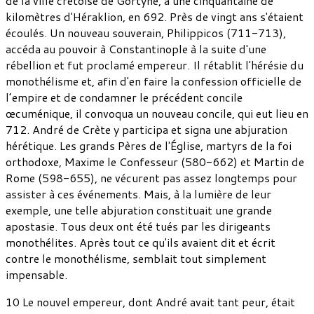
de la ville crétoise de Gortyne, à une cinquantaine de
kilomètres d'Héraklion, en 692. Près de vingt ans s'étaient
écoulés. Un nouveau souverain, Philippicos (711-713),
accéda au pouvoir à Constantinople à la suite d'une
rébellion et fut proclamé empereur. Il rétablit l'hérésie du
monothélisme et, afin d'en faire la confession officielle de
l’empire et de condamner le précédent concile
œcuménique, il convoqua un nouveau concile, qui eut lieu en
712. André de Crète y participa et signa une abjuration
hérétique. Les grands Pères de l'Église, martyrs de la foi
orthodoxe, Maxime le Confesseur (580-662) et Martin de
Rome (598-655), ne vécurent pas assez longtemps pour
assister à ces événements. Mais, à la lumière de leur
exemple, une telle abjuration constituait une grande
apostasie. Tous deux ont été tués par les dirigeants
monothélites. Après tout ce qu'ils avaient dit et écrit
contre le monothélisme, semblait tout simplement
impensable.
10 Le nouvel empereur, dont André avait tant peur, était