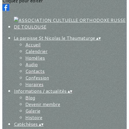
Cliquez pour éditer
La paroisse St Nicolas le Thaumaturge
▴
▾
Accueil
Calendrier
Homélies
Audio
Contacts
Confession
Horaires
Informations / actualités
▴
▾
Blog
Devenir membre
Galerie
Histoire
Catéchèses
▴
▾