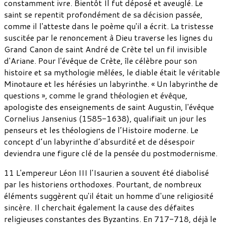
constamment ivre. Bientôt Il fut déposé et aveuglé. Le
saint se repentit profondément de sa décision passée,
comme il l'atteste dans le poème qu'il a écrit. La tristesse
suscitée par le renoncement à Dieu traverse les lignes du
Grand Canon de saint André de Crète tel un fil invisible
d'Ariane. Pour l'évêque de Crète, île célèbre pour son
histoire et sa mythologie mêlées, le diable était le véritable
Minotaure et les hérésies un labyrinthe. « Un labyrinthe de
questions », comme le grand théologien et évêque,
apologiste des enseignements de saint Augustin, l'évêque
Cornelius Jansenius (1585-1638), qualifiait un jour les
penseurs et les théologiens de l’Histoire moderne. Le
concept d’un labyrinthe d’absurdité et de désespoir
deviendra une figure clé de la pensée du postmodernisme.
11 L'empereur Léon III l'Isaurien a souvent été diabolisé
par les historiens orthodoxes. Pourtant, de nombreux
éléments suggèrent qu'il était un homme d'une religiosité
sincère. Il cherchait également la cause des défaites
religieuses constantes des Byzantins. En 717-718, déjà le