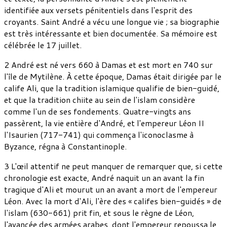
identifiée aux versets pénitentiels dans l'esprit des
croyants. Saint André a vécu une longue vie ; sa biographie
est très intéressante et bien documentée. Sa mémoire est
célébrée le 17 juillet.
2 André est né vers 660 à Damas et est mort en 740 sur
l'île de Mytilène. À cette époque, Damas était dirigée par le
calife Ali, que la tradition islamique qualifie de bien-guidé,
et que la tradition chiite au sein de l'islam considère
comme l'un de ses fondements. Quatre-vingts ans
passèrent, la vie entière d'André, et l'empereur Léon II
l'Isaurien (717-741) qui commença l'iconoclasme à
Byzance, régna à Constantinople.
3 L'œil attentif ne peut manquer de remarquer que, si cette
chronologie est exacte, André naquit un an avant la fin
tragique d'Ali et mourut un an avant a mort de l'empereur
Léon. Avec la mort d'Ali, l'ère des « califes bien-guidés » de
l'islam (630-661) prit fin, et sous le règne de Léon,
l'avancée des armées arabes, dont l'empereur repoussa le