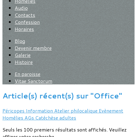
Homélies
Audio
Contacts
Confession
Horaires
Blog
Devenir membre
Galerie
Histoire
En paroisse
Vitae Sanctorum
Article(s) récent(s) sur "Office"
Péricopes
Information
Atelier philocalique
Evènement
Homélies
AGs
Catéchèse adultes
Seuls les 100 premiers résultats sont affichés. Veuillez
affiner votre recherche.