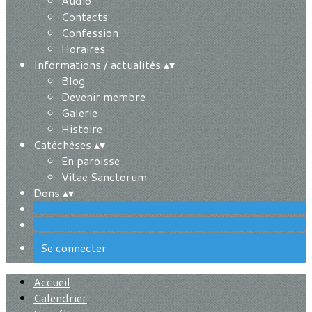
Audio
Contacts
Confession
Horaires
Informations / actualités
▴
▾
Blog
Devenir membre
Galerie
Histoire
Catéchèses
▴
▾
En paroisse
Vitae Sanctorum
Dons
▴
▾
Se connecter
Accueil
Calendrier