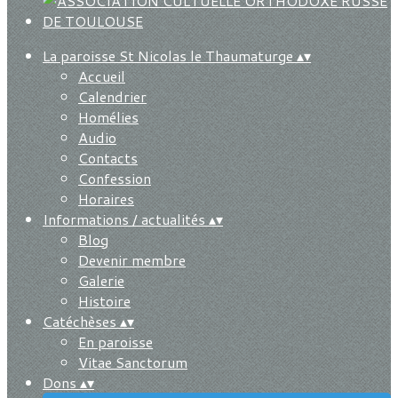
La paroisse St Nicolas le Thaumaturge
▴
▾
Accueil
Calendrier
Homélies
Audio
Contacts
Confession
Horaires
Informations / actualités
▴
▾
Blog
Devenir membre
Galerie
Histoire
Catéchèses
▴
▾
En paroisse
Vitae Sanctorum
Dons
▴
▾