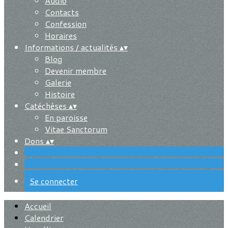
Audio
Contacts
Confession
Horaires
Informations / actualités
▴
▾
Blog
Devenir membre
Galerie
Histoire
Catéchèses
▴
▾
En paroisse
Vitae Sanctorum
Dons
▴
▾
Se connecter
Accueil
Calendrier