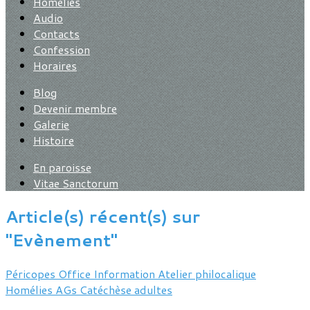
Homélies
Audio
Contacts
Confession
Horaires
Blog
Devenir membre
Galerie
Histoire
En paroisse
Vitae Sanctorum
Article(s) récent(s) sur
"Evènement"
Péricopes
Office
Information
Atelier philocalique
Homélies
AGs
Catéchèse adultes