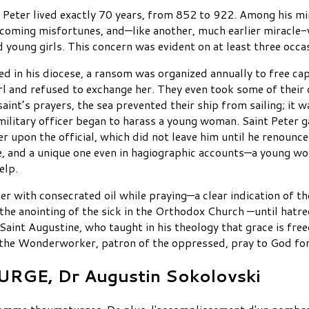
t Peter lived exactly 70 years, from 852 to 922. Among his mi
 coming misfortunes, and—like another, much earlier miracle
oung girls. This concern was evident on at least three occasi
ed in his diocese, a ransom was organized annually to free ca
 girl and refused to exchange her. They even took some of th
int’s prayers, the sea prevented their ship from sailing; it w
 military officer began to harass a young woman. Saint Peter 
r upon the official, which did not leave him until he renounced
e, and a unique one even in hagiographic accounts—a young wo
elp.
her with consecrated oil while praying—a clear indication of th
 the anointing of the sick in the Orthodox Church —until hatr
 Saint Augustine, who taught in his theology that grace is free
r the Wonderworker, patron of the oppressed, pray to God for
GE, Dr Augustin Sokolovski