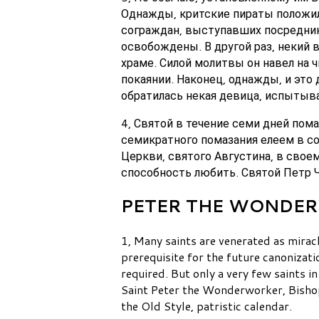
Однажды, критские пираты положили
сограждан, выступавших посредника
освобождены. В другой раз, некий 
храме. Силой молитвы он навел на ч
покаянии. Наконец, однажды, и это
обратилась некая девица, испытыв
4, Святой в течение семи дней пом
семикратного помазания елеем в со
Церкви, святого Августина, в свое
способность любить. Святой Петр Ч
PETER THE WONDERWO
1, Many saints are venerated as mira
prerequisite for the future canonizat
required. But only a very few saints i
Saint Peter the Wonderworker, Bishop
the Old Style, patristic calendar.