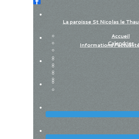
La paroisse St Nicolas le Th
Accueil
Calendrier
Informations / actualit