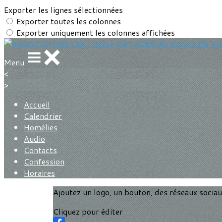
Exporter les lignes sélectionnées
Exporter toutes les colonnes
Exporter uniquement les colonnes affichées
Menu
<
>
Accueil
Calendrier
Homélies
Audio
Contacts
Confession
Horaires
Ajoutez un logo, un bouton, des réseaux socia
Cliquez pour éditer