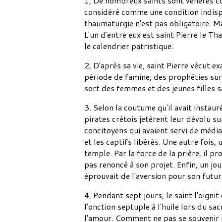
1, De nombreux saints sont vénérés 
considéré comme une condition indispen
thaumaturgie n'est pas obligatoire. M
L'un d'entre eux est saint Pierre le T
le calendrier patristique.
2, D'après sa vie, saint Pierre vécut 
période de famine, des prophéties sur l
sort des femmes et des jeunes filles s
3. Selon la coutume qu'il avait instau
pirates crétois jetèrent leur dévolu s
concitoyens qui avaient servi de médiat
et les captifs libérés. Une autre fois,
temple. Par la force de la prière, il pr
pas renoncé à son projet. Enfin, un jou
éprouvait de l'aversion pour son futur
4, Pendant sept jours, le saint l'oignit
l'onction septuple à l'huile lors du sa
l'amour. Comment ne pas se souvenir ic