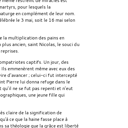
 même restreint de miracles est
martyrs, pour lesquels la
aumaturge en complément de leur nom.
lébrée le 3 mai, soit le 16 mai selon
 la multiplication des pains en
 plus ancien, saint Nicolas, le souci du
 reprises.
compatriotes captifs. Un jour, des
nge. Ils emmenèrent même avec eux des
re d’avancer ; celui-ci fut intercepté
int Pierre lui donna refuge dans le
 qu’il ne se fut pas repenti et n’eut
iographiques, une jeune fille qui
ès claire de la signification de
qu'à ce que la haine fasse place à
s sa théologie que la grâce est liberté