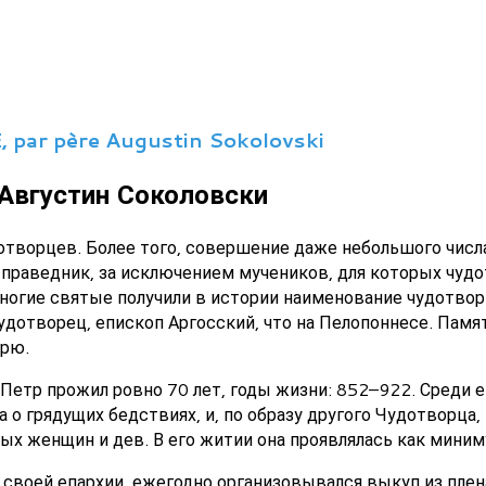
ar père Augustin Sokolovski
Августин Соколовски
отворцев. Более того, совершение даже небольшого числ
праведник, за исключением мучеников, для которых чудо
ногие святые получили в истории наименование чудотвор
удотворец, епископ Аргосский, что на Пелопоннесе. Памят
арю.
 Петр прожил ровно 70 лет, годы жизни: 852–922. Среди 
а о грядущих бедствиях, и, по образу другого Чудотворца,
ных женщин и дев. В его житии она проявлялась как мини
 своей епархии, ежегодно организовывался выкуп из пле