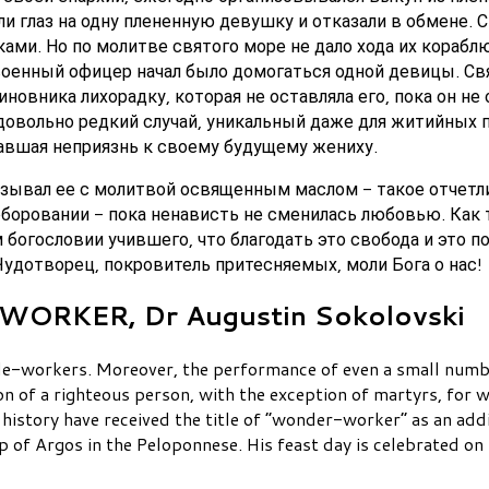
 глаз на одну плененную девушку и отказали в обмене. С
ми. Но по молитве святого море не дало хода их кораблю,
военный офицер начал было домогаться одной девицы. Св
иновника лихорадку, которая не оставляла его, пока он не
 довольно редкий случай, уникальный даже для житийных 
авшая неприязнь к своему будущему жениху.
азывал ее с молитвой освященным маслом - такое отчетл
боровании - пока ненависть не сменилась любовью. Как 
м богословии учившего, что благодать это свобода и это
удотворец, покровитель притесняемых, моли Бога о нас!
RKER, Dr Augustin Sokolovski
cle-workers. Moreover, the performance of even a small numbe
ion of a righteous person, with the exception of martyrs, for 
n history have received the title of “wonder-worker” as an add
 of Argos in the Peloponnese. His feast day is celebrated on