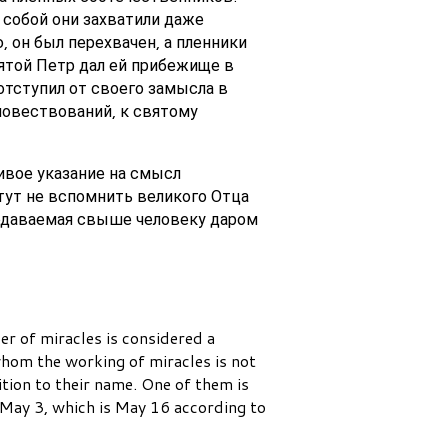
 собой они захватили даже
 он был перехвачен, а пленники
ятой Петр дал ей прибежище в
 отступил от своего замысла в
повествований, к святому
ивое указание на смысл
тут не вспомнить великого Отца
 подаваемая свыше человеку даром
r of miracles is considered a
whom the working of miracles is not
ition to their name. One of them is
 May 3, which is May 16 according to