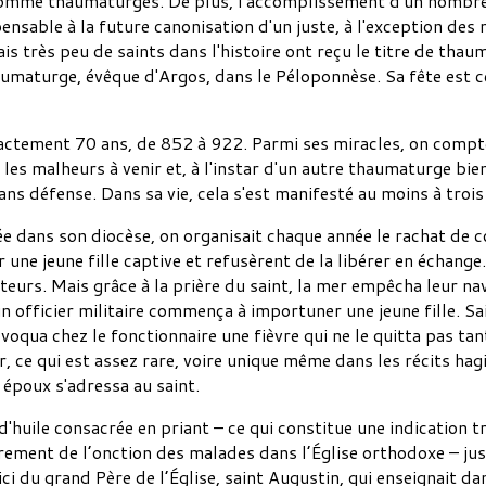
comme thaumaturges. De plus, l'accomplissement d'un nombre
sable à la future canonisation d'un juste, à l'exception des 
ais très peu de saints dans l'histoire ont reçu le titre de th
haumaturge, évêque d'Argos, dans le Péloponnèse. Sa fête est cé
exactement 70 ans, de 852 à 922. Parmi ses miracles, on compte
es malheurs à venir et, à l'instar d'un autre thaumaturge bien
ans défense. Dans sa vie, cela s'est manifesté au moins à trois
rée dans son diocèse, on organisait chaque année le rachat de 
ur une jeune fille captive et refusèrent de la libérer en écha
eurs. Mais grâce à la prière du saint, la mer empêcha leur navi
 un officier militaire commença à importuner une jeune fille. Sa
ovoqua chez le fonctionnaire une fièvre qui ne le quitta pas tant
r, ce qui est assez rare, voire unique même dans les récits hag
 époux s'adressa au saint.
 d'huile consacrée en priant – ce qui constitue une indication tr
crement de l’onction des malades dans l’Église orthodoxe – jus
i du grand Père de l’Église, saint Augustin, qui enseignait dan