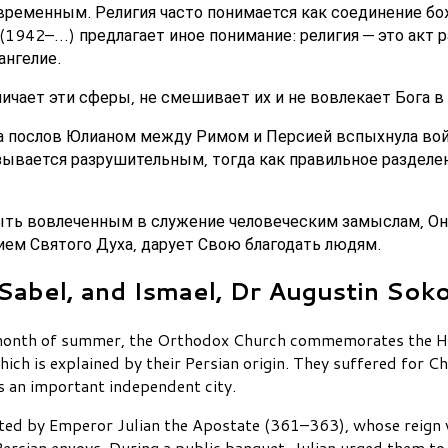
временным. Религия часто понимается как соединение бо
942–…) предлагает иное понимание: религия — это акт р
ангелие.
ичает эти сферы, не смешивает их и не вовлекает Бога в
а послов Юлианом между Римом и Персией вспыхнула войн
зывается разрушительным, тогда как правильное разделен
быть вовлеченным в служение человеческим замыслам, Он
ием Святого Духа, дарует Свою благодать людям.
Sabel, and Ismael, Dr Augustin Soko
st month of summer, the Orthodox Church commemorates the H
ich is explained by their Persian origin. They suffered for C
s an important independent city.
uted by Emperor Julian the Apostate (361–363), whose reign
ersian envoys. During a public banquet, Julian urged them to 