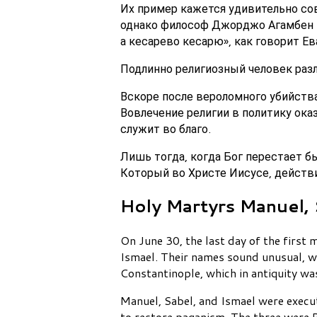
Их пример кажется удивительно со
однако философ Джорджо Агамбен (1
а кесарево кесарю», как говорит Ев
Подлинно религиозный человек разл
Вскоре после вероломного убийств
Вовлечение религии в политику ока
служит во благо.
Лишь тогда, когда Бог перестает 
Который во Христе Иисусе, действ
Holy Martyrs Manuel, 
On June 30, the last day of the fir
Ismael. Their names sound unusual, wh
Constantinople, which in antiquity wa
Manuel, Sabel, and Ismael were exec
to restore paganism. The three were P