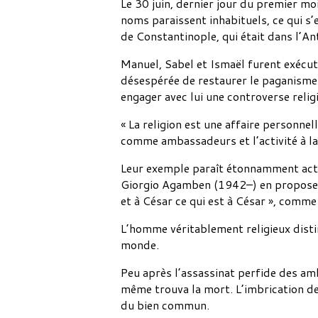
Le 30 juin, dernier jour du premier mo
noms paraissent inhabituels, ce qui s’
de Constantinople, qui était dans l’A
Manuel, Sabel et Ismaël furent exécut
désespérée de restaurer le paganisme.
engager avec lui une controverse religi
« La religion est une affaire personnel
comme ambassadeurs et l’activité à la
Leur exemple paraît étonnamment actue
Giorgio Agamben (1942–) en propose un
et à César ce qui est à César », comme l
L’homme véritablement religieux distin
monde.
Peu après l’assassinat perfide des amb
même trouva la mort. L’imbrication de l
du bien commun.