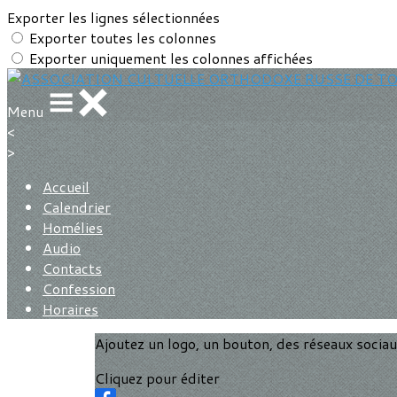
Exporter les lignes sélectionnées
Exporter toutes les colonnes
Exporter uniquement les colonnes affichées
Menu
<
>
Accueil
Calendrier
Homélies
Audio
Contacts
Confession
Horaires
Ajoutez un logo, un bouton, des réseaux socia
Cliquez pour éditer