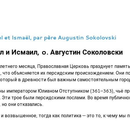
l et Ismaël, par père Augustin Sokolovski
л и Исмаил, o. Августин Соколовски
 летнего месяца, Православная Церковь празднует память
, что объясняется их персидским происхождением. Они по
 который в древности был важным самостоятельным горо
ены императором Юлианом Отступником (361–363), чьё пр
 Эти трое были персидскими послами. Во время публично
 но они отказались.
 и возвышенное, тогда как политика — это то, к чему мы 