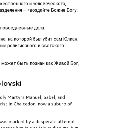
жественного и человеческого,
азделения — «воздайте Божие Богу,
 повседневные дела.
а, на которой был убит сам Юлиан.
ие религиозного и светского
 может быть познан как Живой Бог,
lovski
oly Martyrs Manuel, Sabel, and
hrist in Chalcedon, now a suburb of
 was marked by a desperate attempt
engage him in a religious dispute, but