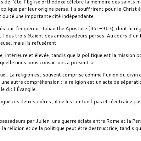
is de l’été, l’Église orthodoxe célèbre la mémoire des saints 
explique par leur origine perse. Ils souffrirent pour le Christ
ntiquité une importante cité indépendante.
és par l’empereur Julian the Apostate (361–363), dont le rè
 Tous trois étaient des ambassadeurs perses. Au cours d’un ba
euse, mais ils refusèrent.
le, intérieure et élevée, tandis que la politique est la mission
quelle nous nous consacrons à présent. »
l. La religion est souvent comprise comme l’union du divin e
e autre compréhension : la religion est un acte de séparation
e dit l’Évangile.
gue ces deux sphères ; il ne les confond pas et n’entraîne pas
assadeurs par Julien, une guerre éclata entre Rome et la Perse
a religion et de la politique peut être destructrice, tandis que