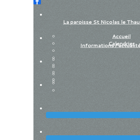
La paroisse St Nicolas le Th
Accueil
Calendrier
Informations / actualit