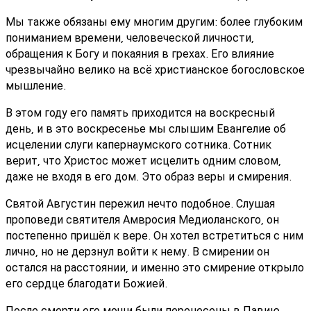
Мы также обязаны ему многим другим: более глубоким
пониманием времени, человеческой личности,
обращения к Богу и покаяния в грехах. Его влияние
чрезвычайно велико на всё христианское богословское
мышление.
В этом году его память приходится на воскресный
день, и в это воскресенье мы слышим Евангелие об
исцелении слуги капернаумского сотника. Сотник
верит, что Христос может исцелить одним словом,
даже не входя в его дом. Это образ веры и смирения.
Святой Августин пережил нечто подобное. Слушая
проповеди святителя Амвросия Медиоланского, он
постепенно пришёл к вере. Он хотел встретиться с ним
лично, но не дерзнул войти к нему. В смирении он
остался на расстоянии, и именно это смирение открыло
его сердце благодати Божией.
После смерти его мощи были перенесены в Павию,