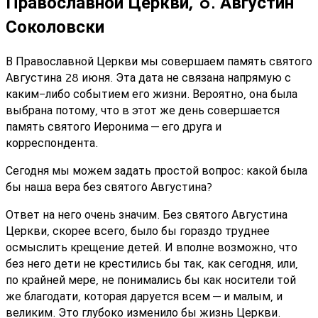
Православной Церкви, o. Августин
Соколовски
В Православной Церкви мы совершаем память святого
Августина 28 июня. Эта дата не связана напрямую с
каким-либо событием его жизни. Вероятно, она была
выбрана потому, что в этот же день совершается
память святого Иеронима — его друга и
корреспондента.
Сегодня мы можем задать простой вопрос: какой была
бы наша вера без святого Августина?
Ответ на него очень значим. Без святого Августина
Церкви, скорее всего, было бы гораздо труднее
осмыслить крещение детей. И вполне возможно, что
без него дети не крестились бы так, как сегодня, или,
по крайней мере, не понимались бы как носители той
же благодати, которая даруется всем — и малым, и
великим. Это глубоко изменило бы жизнь Церкви.