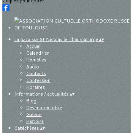
Cliquez pour éditer
La paroisse St Nicolas le Thaumaturge
▴
▾
Accueil
Calendrier
Homélies
Audio
Contacts
Confession
Horaires
Informations / actualités
▴
▾
Blog
Devenir membre
Galerie
Histoire
Catéchèses
▴
▾