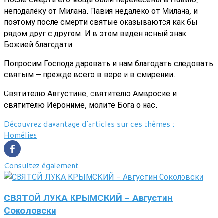
неподалёку от Милана. Павия недалеко от Милана, и
поэтому после смерти святые оказываются как бы
рядом друг с другом. И в этом виден ясный знак
Божией благодати.
Попросим Господа даровать и нам благодать следовать
святым — прежде всего в вере и в смирении.
Святителю Августине, святителю Амвросие и
святителю Иерониме, молите Бога о нас.
Découvrez davantage d'articles sur ces thèmes :
Homélies
Consultez également
СВЯТОЙ ЛУКА КРЫМСКИЙ - Августин
Соколовски