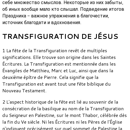
себе множество смыслов. Некоторые из них забыты,
об иных вообще мало кто слышал. Подведение итогов
Праздника - важное упражнения в благочестии,
источник благодати и вдохновения.
TRANSFIGURATION DE JÉSUS
1 La fête de la Transfiguration revêt de multiples
significations. Elle trouve son origine dans les Saintes
Écritures. La Transfiguration est mentionnée dans les
Évangiles de Matthieu, Marc et Luc, ainsi que dans la
deuxième épître de Pierre. Cela signifie que la
Transfiguration est avant tout une fête biblique du
Nouveau Testament.
2 L'aspect historique de la fête est lié au souvenir de la
consécration de la basilique au nom de la Transfiguration
du Seigneur en Palestine, sur le mont Thabor, célébrée dès
la fin du Ve siècle. Ni les Écritures ni les Pères de l'Église
n'indiquent précisément sur quel sommet de Palestine la