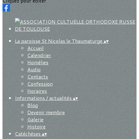
Cliquez pour éditer
La paroisse St Nicolas le Thaumaturge
▴
▾
Accueil
Calendrier
Homélies
Audio
Contacts
Confession
Horaires
Informations / actualités
▴
▾
Blog
Devenir membre
Galerie
Histoire
Catéchèses
▴
▾