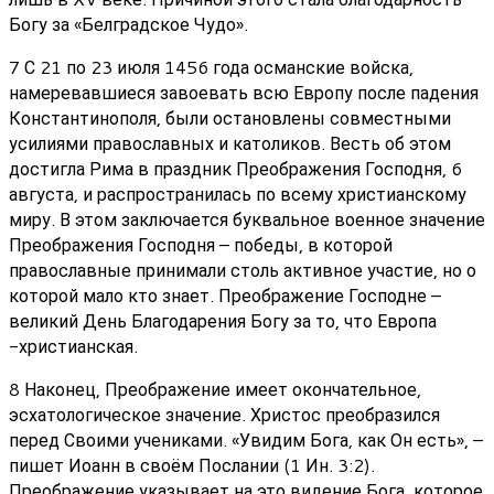
Богу за «Белградское Чудо».
7 С 21 по 23 июля 1456 года османские войска,
намеревавшиеся завоевать всю Европу после падения
Константинополя, были остановлены совместными
усилиями православных и католиков. Весть об этом
достигла Рима в праздник Преображения Господня, 6
августа, и распространилась по всему христианскому
миру. В этом заключается буквальное военное значение
Преображения Господня – победы, в которой
православные принимали столь активное участие, но о
которой мало кто знает. Преображение Господне –
великий День Благодарения Богу за то, что Европа
-христианская.
8 Наконец, Преображение имеет окончательное,
эсхатологическое значение. Христос преобразился
перед Своими учениками. «Увидим Бога, как Он есть», –
пишет Иоанн в своём Послании (1 Ин. 3:2).
Преображение указывает на это видение Бога, которое