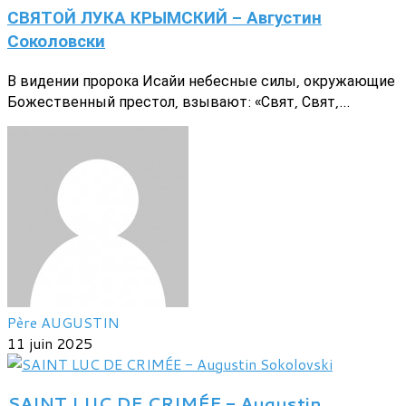
СВЯТОЙ ЛУКА КРЫМСКИЙ - Августин
Соколовски
В видении пророка Исайи небесные силы, окружающие
Божественный престол, взывают: «Свят, Свят,...
Père AUGUSTIN
11 juin 2025
SAINT LUC DE CRIMÉE - Augustin