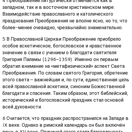
4 Преображение литургически отмечается как в
западном, так и в восточном христианском мире.
Взаимодействие православного и католического
празднования Преображения не вполне ясно, но то, что
более-менее очевидно, чрезвычайно знаменательно.
5 В Православной Церкви Преображение приобрело
особое аскетическое, богословское и нравственное
значение в связи с учением о благодати святителя
Григория Паламы (1296–1359). Именно он первым
обратил внимание на «метафизический» аспект Света
Преображения. По словам святого Григория, обретение
этого света – важнейшая и, по сути, единственная цель
всей православной аскетики, синоним Божественной
благодати и спасения. Таким образом, этот библейский,
исторический и богословский праздник стал основой
всей духовности.
6 Считается, что праздник распространился на Западе в
IX веке. Однако в римский календарь он был включён
лишь в XV веке. Причиной этого стала благодарность