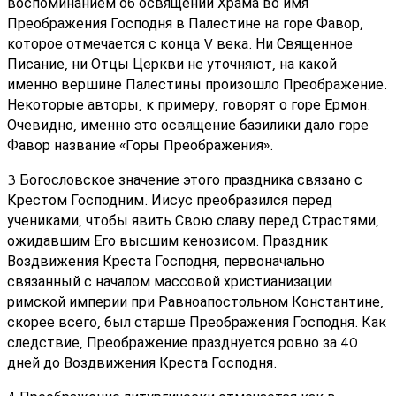
воспоминанием об освящении Храма во имя
Преображения Господня в Палестине на горе Фавор,
которое отмечается с конца V века. Ни Священное
Писание, ни Отцы Церкви не уточняют, на какой
именно вершине Палестины произошло Преображение.
Некоторые авторы, к примеру, говорят о горе Ермон.
Очевидно, именно это освящение базилики дало горе
Фавор название «Горы Преображения».
3 Богословское значение этого праздника связано с
Крестом Господним. Иисус преобразился перед
учениками, чтобы явить Свою славу перед Страстями,
ожидавшим Его высшим кенозисом. Праздник
Воздвижения Креста Господня, первоначально
связанный с началом массовой христианизации
римской империи при Равноапостольном Константине,
скорее всего, был старше Преображения Господня. Как
следствие, Преображение празднуется ровно за 40
дней до Воздвижения Креста Господня.