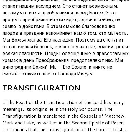
станет нашим наследием. Это станет возможным,
потому что и мы преобразимся перед Богом. Этот
процесс преображения уже идёт, здесь и сейчас, на
земле, в действии. В этом смысле благословение
плодов в праздник напоминает нам о том, кто мы есть.
Мы Божья жатва, Его наследие. Поэтому да отступит
от нас всякая болезнь, всякое несчастье, всякий грех и
всякая опасность. Плоды, освящённые в православных
храмах в день Преображения, представляют нас. Мы
виноградник Божий. Мы – Его Божие, и никто не
сможет отлучить нас от Господа Иисуса.
TRANSFIGURATION
1 The Feast of the Transfiguration of the Lord has many
meanings. Its origins lie in the Holy Scriptures. The
Transfiguration is mentioned in the Gospels of Matthew,
Mark and Luke, as well as in the Second Epistle of Peter.
This means that the Transfiguration of the Lord is, first, a