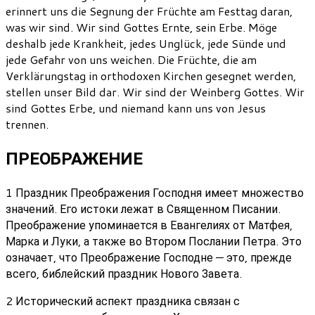
erinnert uns die Segnung der Früchte am Festtag daran,
was wir sind. Wir sind Gottes Ernte, sein Erbe. Möge
deshalb jede Krankheit, jedes Unglück, jede Sünde und
jede Gefahr von uns weichen. Die Früchte, die am
Verklärungstag in orthodoxen Kirchen gesegnet werden,
stellen unser Bild dar. Wir sind der Weinberg Gottes. Wir
sind Gottes Erbe, und niemand kann uns von Jesus
trennen.
ПРЕОБРАЖЕНИЕ
1 Праздник Преображения Господня имеет множество
значений. Его истоки лежат в Священном Писании.
Преображение упоминается в Евангелиях от Матфея,
Марка и Луки, а также во Втором Послании Петра. Это
означает, что Преображение Господне — это, прежде
всего, библейский праздник Нового Завета.
2 Исторический аспект праздника связан с