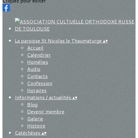
Cliquez pour éditer
La paroisse St Nicolas le Thaumaturge
▴
▾
Accueil
Calendrier
Homélies
Audio
Contacts
Confession
Horaires
Informations / actualités
▴
▾
Blog
Devenir membre
Galerie
Histoire
Catéchèses
▴
▾