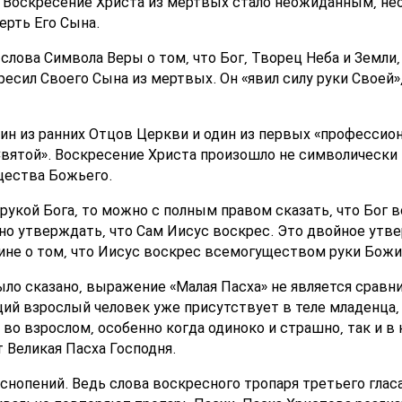
. Воскресение Христа из мертвых стало неожиданным, н
рть Его Сына.
лова Символа Веры о том, что Бог, Творец Неба и Земли,
сил Своего Сына из мертвых. Он «явил силу руки Своей»
ин из ранних Отцов Церкви и один из первых «профессион
вятой». Воскресение Христа произошло не символически и
щества Божьего.
укой Бога, то можно с полным правом сказать, что Бог в
но утверждать, что Сам Иисус воскрес. Это двойное утв
стине о том, что Иисус воскрес всемогуществом руки Бож
ло сказано, выражение «Малая Пасха» не является сравн
щий взрослый человек уже присутствует в теле младенца, 
 во взрослом, особенно когда одиноко и страшно, так и 
 Великая Пасха Господня.
нопений. Ведь слова воскресного тропаря третьего глас