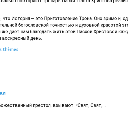
вально повторяют тропарь Пасхи. Пасха Христова реализ
, что История — это Приготовление Трона. Оно зримо и, 
вительной богословской точностью и духовной красотой эт
я же дает нам благодать жить этой Пасхой Христовой ка
я воскресный день.
s thèmes :
ки
жественный престол, взывают: «Свят, Свят,...