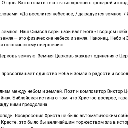
 Отцов. Важно знать тексты воскресных тропарей и конд
словами: «Да веселится небесное, / да радуется земное. 
.
я земное. Наш Символ веры называет Бога «Творцом неба и
 земля — это физические небеса и земля. Наконец, Небо и
схатологическому свершению.
Церковь земную. Земная Церковь жаждет единения с Цер
 провозглашает единство Неба и Земли в радости и весе
лизм между небом и землей. Поэт и композитор Виктор Ц
йна». Библейская истина о том, что Христос воскрес, гар
ежду ними преодолена.
осподь. Воскресение Христа не было автоматическим соб
 Кресте, это было бы величайшим торжеством зла в истор