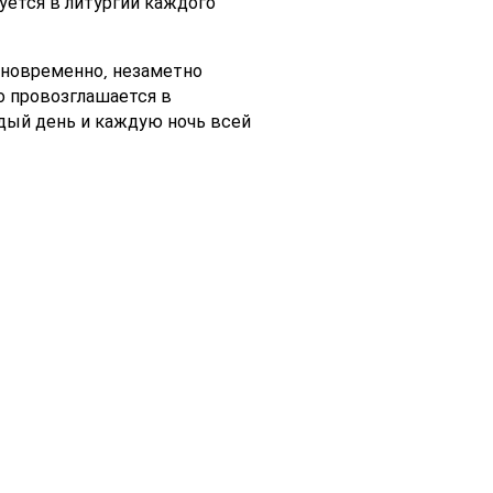
уется в литургии каждого
одновременно, незаметно
о провозглашается в
ждый день и каждую ночь всей