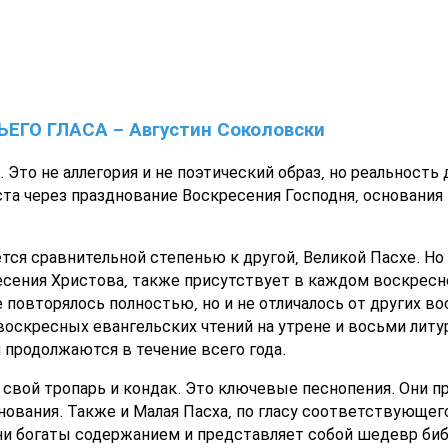
ГО ГЛАСА - Августин Соколовски
 Это не аллегория и не поэтический образ, но реальность
та через празднование Воскресения Господня, основания 
ся сравнительной степенью к другой, Великой Пасхе. Но у
сения Христова, также присутствует в каждом воскресно
 повторялось полностью, но и не отличалось от других в
оскресных евангельских чтений на утрене и восьми литур
продолжаются в течение всего года.
свой тропарь и кондак. Это ключевые песнопения. Они п
нования. Также и Малая Пасха, по гласу соответствующе
они богаты содержанием и представляет собой шедевр би