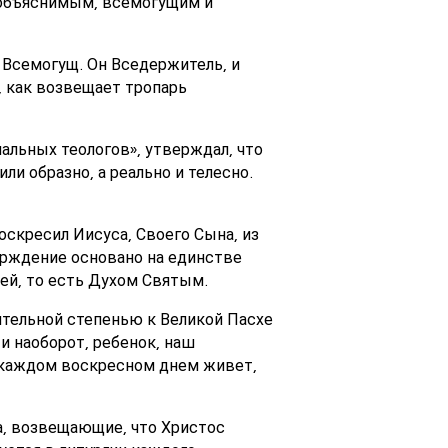
еобъяснимым, всемогущим и
 Всемогущ. Он Вседержитель, и
, как возвещает тропарь
альных теологов», утверждал, что
ли образно, а реально и телесно.
оскресил Иисуса, Своего Сына, из
ерждение основано на единстве
ией, то есть Духом Святым.
ительной степенью к Великой Пасхе
и наоборот, ребенок, наш
в каждом воскресном днем живет,
а, возвещающие, что Христос