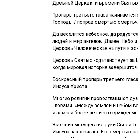
Древней Церкви, и времени Святых
Тропарь третьего гласа начинается 
Господь, / поправ смертью смерть»
Да веселится небесное, да радуетс
людей и мир ангелов. Далее, Небо и
Церковь Человеческая на пути к э
Церковь Святых ходатайствует за 
когда мировая история завершится.
Воскресный тропарь третьего гласа
Иисуса Христа.
Многие религии провозглашают дуа
cловами: «Между землей и небом во
и землей более нет и что вражда м
Яко явил могущество руки Своей Г
Иисуса закончилась Его смертью на