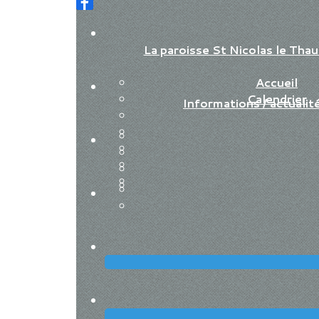
La paroisse St Nicolas le Th
Accueil
Calendrier
Informations / actualit