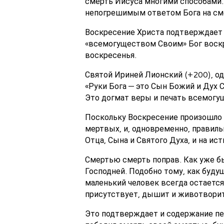
смерть Иисуса многими способами
непогрешимым ответом Бога на сме
Воскресение Христа подтверждает с
«всемогуществом Своим» Бог воскре
воскресенья.
Святой Ириней Лионский (+200), од
«Руки Бога — это Сын Божий и Дух С
Это догмат веры и печать всемогу
Поскольку Воскресение произошло р
мертвых, и, одновременно, правиль
Отца, Сына и Святого Духа, и на и
Смертью смерть поправ. Как уже бы
Господней. Подобно тому, как буду
маленький человек всегда остается
присутствует, дышит и животворит
Это подтверждает и содержание пес