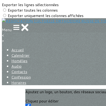
Exporter les lignes sélectionnées
Exporter toutes les colonnes
Exporter uniquement les colonnes affichées
Menu
<
>
Accueil
Calendrier
Homélies
Audio
Contacts
Confession
Horaires
Ajoutez un logo, un bouton, des réseaux socia
Cliquez pour éditer