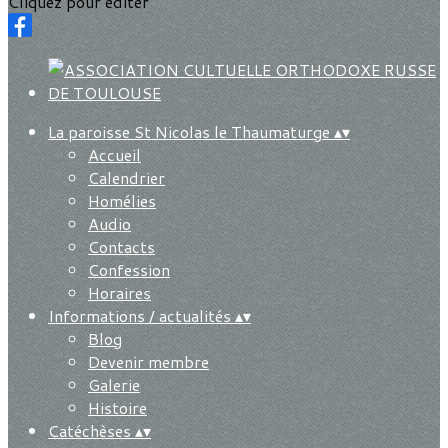
Cliquez pour éditer
La paroisse St Nicolas le Thaumaturge
▴
▾
Accueil
Calendrier
Homélies
Audio
Contacts
Confession
Horaires
Informations / actualités
▴
▾
Blog
Devenir membre
Galerie
Histoire
Catéchèses
▴
▾