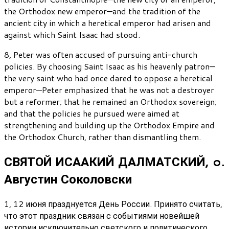
the Orthodox new emperor—and the tradition of the
ancient city in which a heretical emperor had arisen and
against which Saint Isaac had stood.
8, Peter was often accused of pursuing anti-church
policies. By choosing Saint Isaac as his heavenly patron—
the very saint who had once dared to oppose a heretical
emperor—Peter emphasized that he was not a destroyer
but a reformer; that he remained an Orthodox sovereign;
and that the policies he pursued were aimed at
strengthening and building up the Orthodox Empire and
the Orthodox Church, rather than dismantling them.
СВЯТОЙ ИСААКИЙ ДАЛМАТСКИЙ, o.
Августин Соколовски
1, 12 июня празднуется День России. Принято считать,
что этот праздник связан с событиями новейшей
истории исключительно светского и политического