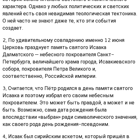
характера. Однако у любых политических и светских
явлений есть своя невидимая теологическая тектоника.
О ней часто не знают даже те, кто эти события
создает.
2, По удивительному совпадению именно 12 июня
Церковь празднует память святого Исаака
Далматского — небесного покровителя Санкт-
Петербурга, величайшего храма города, Исаакиевского
собора, покровителя Петра Великого и,
соответственно, Российской империи.
3, Считается, что Пётр родился в день памяти святого
Исаака и поэтому избрал его своим небесным
покровителем. Это может быть правдой, а может и не
быть. Возможно, сама дата рождения была
впоследствии «выбран» ради символического значения,
как своего рода день рождения-псевдоним.
4, Исаак был сирийским аскетом, который пришёл в