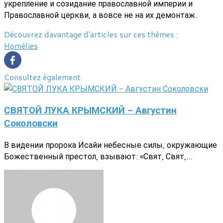
укрепление и созидание православной империи и
Православной церкви, а вовсе не на их демонтаж.
Découvrez davantage d'articles sur ces thèmes :
Homélies
Consultez également
СВЯТОЙ ЛУКА КРЫМСКИЙ - Августин
Соколовски
В видении пророка Исайи небесные силы, окружающие
Божественный престол, взывают: «Свят, Свят,...