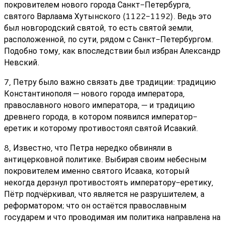
покровителем нового города Санкт-Петербурга,
святого Варлаама Хутынского (1122-1192). Ведь это
был новгородский святой, то есть святой земли,
расположенной, по сути, рядом с Санкт-Петербургом.
Подобно тому, как впоследствии был избран Александр
Невский.
7, Петру было важно связать две традиции: традицию
Константинополя — нового города императора,
православного нового императора, — и традицию
древнего города, в котором появился император-
еретик и которому противостоял святой Исаакий.
8, Известно, что Петра нередко обвиняли в
антицерковной политике. Выбирая своим небесным
покровителем именно святого Исаака, который
некогда дерзнул противостоять императору-еретику,
Пётр подчёркивал, что является не разрушителем, а
реформатором; что он остаётся православным
государем и что проводимая им политика направлена на