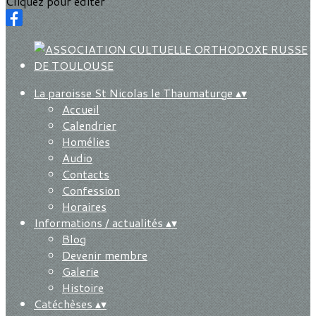
Cliquez pour éditer
La paroisse St Nicolas le Thaumaturge
▴
▾
Accueil
Calendrier
Homélies
Audio
Contacts
Confession
Horaires
Informations / actualités
▴
▾
Blog
Devenir membre
Galerie
Histoire
Catéchèses
▴
▾