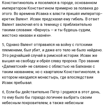
Константинополь и поселился в городе, основанном
императором Константином примерно за полвека до
этого. Во времена Исаака к власти пришёл император-
еретик Валент. Исаак предсказал ему гибель. В ответ
Валент заключил его в темницу с приблизительно
такими словами: «Вернусь — и ты будешь судим,
жестоко наказан и казнён».
5, Однако Валент отправился на войну с готскими
племенами, был убит, и даже его тело не было найдено.
Это редчайший случай в римской истории. Исаак же
вышел на свободу и обрёл славу пророка. Про звание
«Далматский» не связано с областью на Балканах с
таким названием, но с кварталом Константинополя, в
котором находился монастырь, где впоследствии
Исаак пребывал.
6, Если бы действительно Пётр I родился в этот день,
то ему было бы гораздо логичнее выбрать своим
небесным покровителем, а также небесным