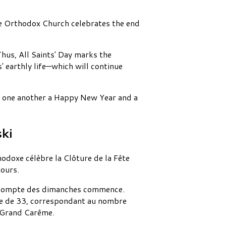
the Orthodox Church celebrates the end
Thus, All Saints' Day marks the
 earthly life—which will continue
sh one another a Happy New Year and a
ki
hodoxe célèbre la Clôture de la Fête
jours.
 décompte des dimanches commence.
re de 33, correspondant au nombre
u Grand Carême.