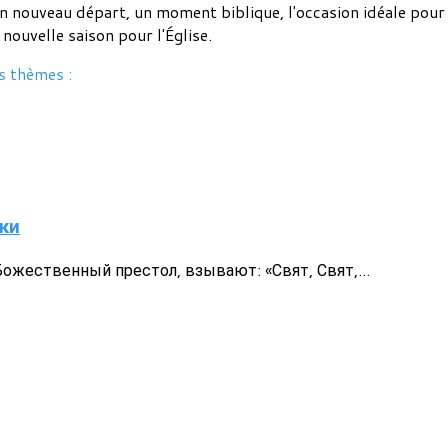
un nouveau départ, un moment biblique, l'occasion idéale pour 
ouvelle saison pour l'Église.
s thèmes :
ки
жественный престол, взывают: «Свят, Свят,...