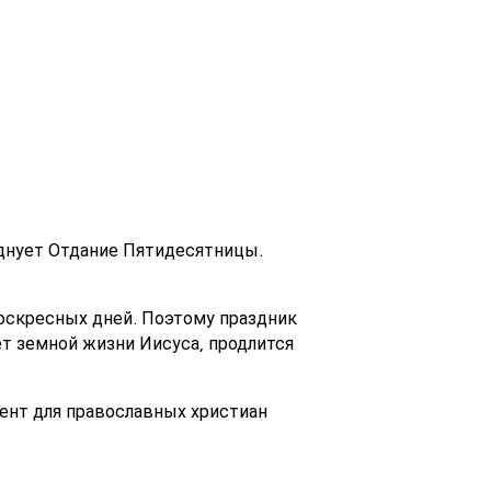
зднует Отдание Пятидесятницы.
воскресных дней. Поэтому праздник
ет земной жизни Иисуса, продлится
мент для православных христиан