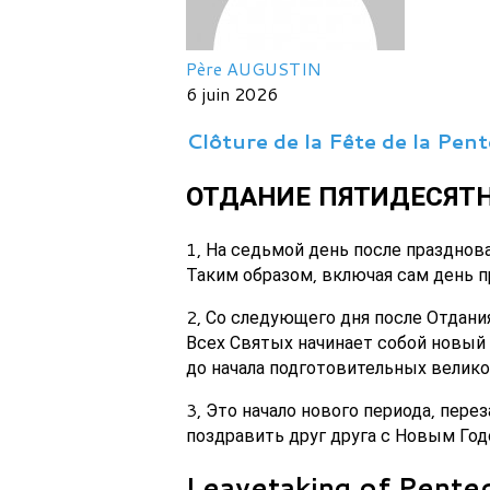
Père AUGUSTIN
6 juin 2026
Clôture de la Fête de la Pen
ОТДАНИЕ ПЯТИДЕСЯТНИ
1, На седьмой день после праздно
Таким образом, включая сам день п
2, Со следующего дня после Отдани
Всех Святых начинает собой новый 
до начала подготовительных велик
3, Это начало нового периода, пер
поздравить друг друга с Новым Го
Leavetaking of Pentec