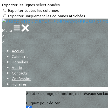
Exporter les lignes sélectionnées
Exporter toutes les colonnes
Exporter uniquement les colonnes affichées
Menu
<
>
Accueil
Calendrier
Homélies
Audio
Contacts
Confession
Horaires
Ajoutez un logo, un bouton, des réseaux socia
Cliquez pour éditer