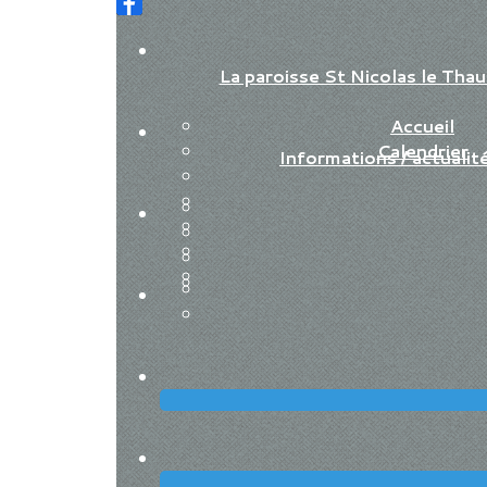
La paroisse St Nicolas le Th
Accueil
Calendrier
Informations / actualit