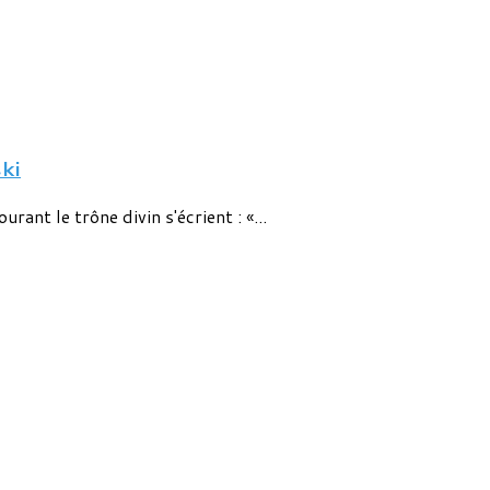
ki
rant le trône divin s'écrient : «...