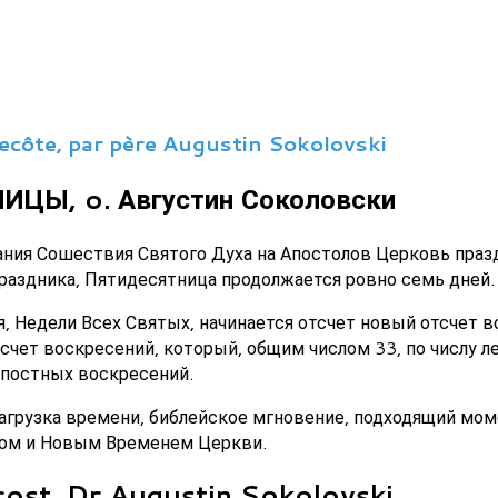
tecôte, par père Augustin Sokolovski
ЦЫ, o. Августин Соколовски
вания Сошествия Святого Духа на Апостолов Церковь пра
раздника, Пятидесятница продолжается ровно семь дней.
я, Недели Всех Святых, начинается отсчет новый отсчет 
счет воскресений, который, общим числом 33, по числу л
опостных воскресений.
езагрузка времени, библейское мгновение, подходящий мо
дом и Новым Временем Церкви.
ost, Dr Augustin Sokolovski