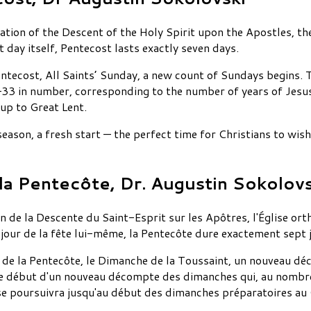
ration of the Descent of the Holy Spirit upon the Apostles, 
t day itself, Pentecost lasts exactly seven days.
entecost, All Saints’ Sunday, a new count of Sundays begins. 
3 in number, corresponding to the number of years of Jesus'
 up to Great Lent.
season, a fresh start — the perfect time for Christians to wi
 la Pentecôte, Dr. Augustin Sokolovs
on de la Descente du Saint-Esprit sur les Apôtres, l'Église ort
 jour de la fête lui-même, la Pentecôte dure exactement sept 
re de la Pentecôte, le Dimanche de la Toussaint, un nouveau
e le début d'un nouveau décompte des dimanches qui, au nomb
, se poursuivra jusqu'au début des dimanches préparatoires a