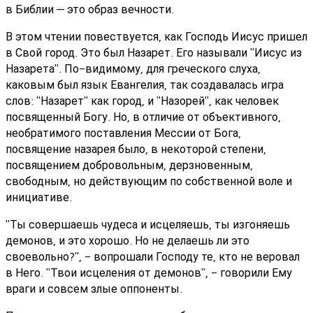
в Библии — это образ вечности.
В этом чтении повествуется, как Господь Иисус пришел
в Свой город. Это был Назарет. Его называли "Иисус из
Назарета". По-видимому, для греческого слуха,
каковым был язык Евангелия, так создавалась игра
слов: "Назарет" как город, и "Назорей", как человек
посвященный Богу. Но, в отличие от объективного,
необратимого поставления Мессии от Бога,
посвящение назарея было, в некоторой степени,
посвящением добровольным, дерзновенным,
свободным, но действующим по собственной воле и
инициативе.
"Ты совершаешь чудеса и исцеляешь, ты изгоняешь
демонов, и это хорошо. Но не делаешь ли это
своевольно?", - вопрошали Господу те, кто не веровал
в Него. "Твои исцеления от демонов", - говорили Ему
враги и совсем злые оппоненты.