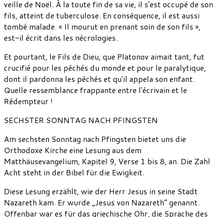
veille de Noël. À la toute fin de sa vie, il s'est occupé de son
fils, atteint de tuberculose. En conséquence, il est aussi
tombé malade. « Il mourut en prenant soin de son fils »,
est-il écrit dans les nécrologies.
Et pourtant, le Fils de Dieu, que Platonov aimait tant, fut
crucifié pour les péchés du monde et pour le paralytique,
dont il pardonna les péchés et qu'il appela son enfant.
Quelle ressemblance frappante entre l'écrivain et le
Rédempteur !
SECHSTER SONNTAG NACH PFINGSTEN
Am sechsten Sonntag nach Pfingsten bietet uns die
Orthodoxe Kirche eine Lesung aus dem
Matthäusevangelium, Kapitel 9, Verse 1 bis 8, an. Die Zahl
Acht steht in der Bibel für die Ewigkeit.
Diese Lesung erzählt, wie der Herr Jesus in seine Stadt
Nazareth kam. Er wurde „Jesus von Nazareth“ genannt.
Offenbar war es für das griechische Ohr, die Sprache des