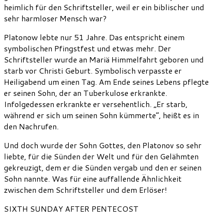
heimlich für den Schriftsteller, weil er ein biblischer und
sehr harmloser Mensch war?
Platonow lebte nur 51 Jahre. Das entspricht einem
symbolischen Pfingstfest und etwas mehr. Der
Schriftsteller wurde an Mariä Himmelfahrt geboren und
starb vor Christi Geburt. Symbolisch verpasste er
Heiligabend um einen Tag. Am Ende seines Lebens pflegte
er seinen Sohn, der an Tuberkulose erkrankte.
Infolgedessen erkrankte er versehentlich. „Er starb,
während er sich um seinen Sohn kümmerte“, heißt es in
den Nachrufen.
Und doch wurde der Sohn Gottes, den Platonov so sehr
liebte, für die Sünden der Welt und für den Gelähmten
gekreuzigt, dem er die Sünden vergab und den er seinen
Sohn nannte. Was für eine auffallende Ähnlichkeit
zwischen dem Schriftsteller und dem Erlöser!
SIXTH SUNDAY AFTER PENTECOST