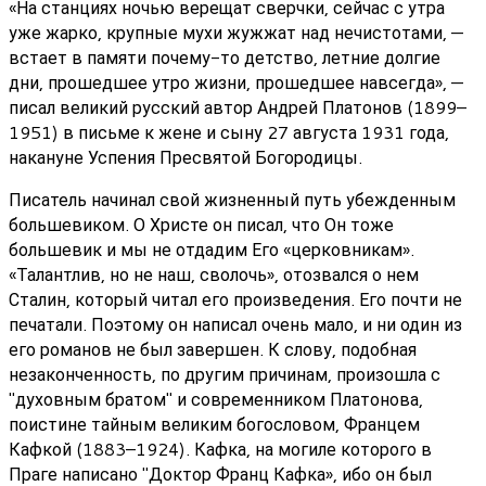
«На станциях ночью верещат сверчки, сейчас с утра
уже жарко, крупные мухи жужжат над нечистотами, —
встает в памяти почему-то детство, летние долгие
дни, прошедшее утро жизни, прошедшее навсегда», —
писал великий русский автор Андрей Платонов (1899–
1951) в письме к жене и сыну 27 августа 1931 года,
накануне Успения Пресвятой Богородицы.
Писатель начинал свой жизненный путь убежденным
большевиком. О Христе он писал, что Он тоже
большевик и мы не отдадим Его «церковникам».
«Талантлив, но не наш, сволочь», отозвался о нем
Сталин, который читал его произведения. Его почти не
печатали. Поэтому он написал очень мало, и ни один из
его романов не был завершен. К слову, подобная
незаконченность, по другим причинам, произошла с
"духовным братом" и современником Платонова,
поистине тайным великим богословом, Францем
Кафкой (1883–1924). Кафка, на могиле которого в
Праге написано "Доктор Франц Кафка», ибо он был