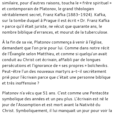
similaire, pour d'autres raisons, toucha le « frère spirituel »
et contemporain de Platonov, le grand théologien
véritablement secret, Franz Kafka (1883-1924). Kafka,
sur la tombe duquel à Prague il est écrit « Dr. Franz Kafka
» parce qu'il était juriste, ne vécut que quarante ans, le
nombre biblique d'errances, et mourut de la tuberculose.
À la fin de sa vie, Platonov commença à venir à l'église,
demandant que l'on prie pour lui. Comme dans notre récit
de l'Évangile selon Matthieu, et comme si quelqu'un avait
conduit au Christ cet écrivain, affaibli par de longues
persécutions et l'ignorance de « ses propres » bolcheviks.
Peut-être l'un des nouveaux martyrs a-t-il secrètement
prié pour l'écrivain parce que c’était une personne biblique
et très inoffensive ?
Platonov n'a vécu que 51 ans. C'est comme une Pentecôte
symbolique des années et un peu plus. L’écrivain est né le
jour de l'Assomption et est mort avant la Nativité du
Christ. Symboliquement, il lui manquait un jour pour voir la