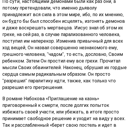
По сути, настоящими демонами были как раз они, а
потому претендовали, что именно дьяволу
принадлежит вся сила в этом мире, ибо, по их мнению,
он будто бы был способен исцелять, изгонять демонов
и даже воскрешать мертвецов. Иисус знал об этом их
грехе, на сей раз, в случае парализованного человека,
поступил им наперекор. Изменив привычный для всех
ход вещей, Он назвал совершенно незнакомого ему,
грешного человека, "чадом", то есть, дословно, Своим
ребенком. Затем Он простил ему все грехи. Прочитал
мысли Своих обвинителей. Наконец, обрушил их гордые
сердца самым радикальным образом. Он просто
"разрешил" паралитику идти, также, как только что
разрешил его прегрешения.
В романе Набокова «Приглашение на казнь»
приговоренный к смерти, после долгих попыток
избежать своей участи, или убежать, в итоге просто
принимает свободное решение и уходит на виду у всех.
Так и расслабленный «берет свою постель и идет в