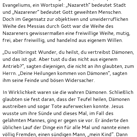
Evangeliums, ein Wortspiel: „Nazareth“ bedeutet Stadt
und „Nazarener“ bedeutet Gott geweihten Menschen.
Doch im Gegensatz zur objektiven und unwiderruflichen
Weihe des Messias durch Gott war die Weihe des
Nazareners gewissermaßen eine freiwillige Weihe, mutig,
frei, aber freiwillig, und handelnd aus eigenem Willen.
„Du vollbringst Wunder, du heilst, du vertreibst Dämonen,
und das ist gut. Aber tust du das nicht aus eigenem
Antrieb?“, sagten diejenigen, die nicht an ihn glaubten, zum
Herrn. „Deine Heilungen kommen von Dämonen“, sagten
ihm seine Feinde und bösen Widersacher.
In Wirklichkeit waren sie die wahren Dämonen. Schließlich
glaubten sie fest daran, dass der Teufel heilen, Dämonen
austreiben und sogar Tote auferwecken konnte. Jesus
wusste um ihre Sünde und dieses Mal, im Fall des
gelähmten Mannes, ging er gegen sie vor. Er änderte den
üblichen Lauf der Dinge ein für alle Mal und nannte einen
völlig Fremden, einen sündigen Mann, „mein Kind“. Dann