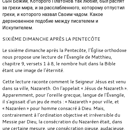
Сын Божий, Которого Платонов так любил, был распят
за грехи мира, и за расслабленного, которому отпустил
грехи, и которого назвал Своим чадом. Какое
дерзновенное подобие между писателем и
Искупителем.
SIXIÈME DIMANCHE APRÈS LA PENTECÔTE
Le sixième dimanche après la Pentecôte, l’Église orthodoxe
nous propose une lecture de l’Évangile de Matthieu,
chapitre 9, versets 1 à 8, le nombre huit dans la Bible
étant une image de l’éternité.
Cette lecture raconte comment le Seigneur Jésus est venu
dans sa ville, Nazareth. On l'appelait « Jésus de Nazareth ».
Apparemment, pour l'oreille grecque, langue de l'Évangile,
il s'agissait d'un jeu de mots : « Nazareth » pour ville, et
« Nazaréen » pour homme consacré à Dieu. Mais,
contrairement à l’ordination objective et irréversible du
Messie par Dieu, la consécration du Nazaréen était, dans
une certaine mesure, une consécration pieuse, audacieuse,