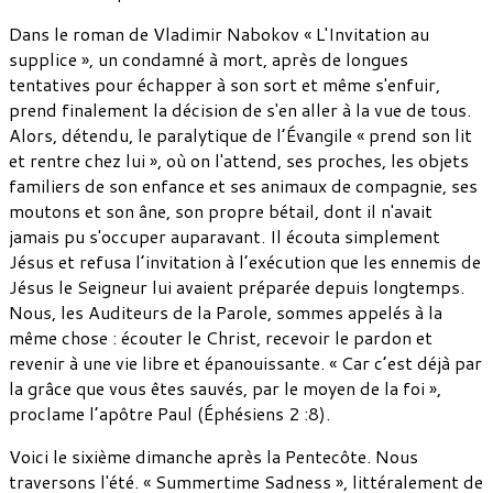
Dans le roman de Vladimir Nabokov « L'Invitation au
supplice », un condamné à mort, après de longues
tentatives pour échapper à son sort et même s'enfuir,
prend finalement la décision de s'en aller à la vue de tous.
Alors, détendu, le paralytique de l’Évangile « prend son lit
et rentre chez lui », où on l'attend, ses proches, les objets
familiers de son enfance et ses animaux de compagnie, ses
moutons et son âne, son propre bétail, dont il n'avait
jamais pu s'occuper auparavant. Il écouta simplement
Jésus et refusa l’invitation à l’exécution que les ennemis de
Jésus le Seigneur lui avaient préparée depuis longtemps.
Nous, les Auditeurs de la Parole, sommes appelés à la
même chose : écouter le Christ, recevoir le pardon et
revenir à une vie libre et épanouissante. « Car c’est déjà par
la grâce que vous êtes sauvés, par le moyen de la foi »,
proclame l’apôtre Paul (Éphésiens 2 :8).
Voici le sixième dimanche après la Pentecôte. Nous
traversons l'été. « Summertime Sadness », littéralement de