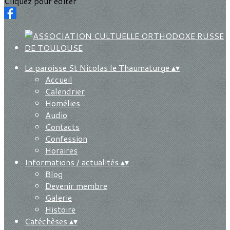
Cliquez pour éditer
La paroisse St Nicolas le Thaumaturge
▴
▾
Accueil
Calendrier
Homélies
Audio
Contacts
Confession
Horaires
Informations / actualités
▴
▾
Blog
Devenir membre
Galerie
Histoire
Catéchèses
▴
▾