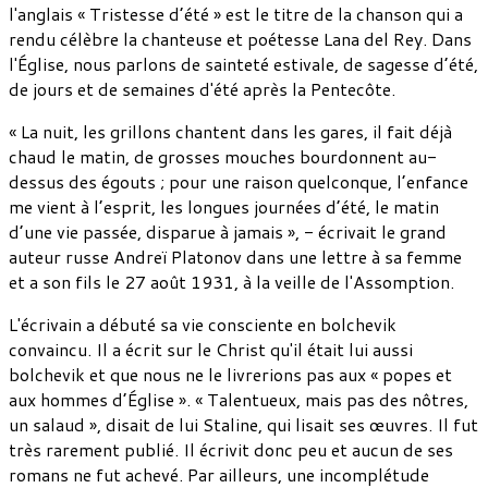
l'anglais « Tristesse d’été » est le titre de la chanson qui a
rendu célèbre la chanteuse et poétesse Lana del Rey. Dans
l'Église, nous parlons de sainteté estivale, de sagesse d’été,
de jours et de semaines d'été après la Pentecôte.
« La nuit, les grillons chantent dans les gares, il fait déjà
chaud le matin, de grosses mouches bourdonnent au-
dessus des égouts ; pour une raison quelconque, l’enfance
me vient à l’esprit, les longues journées d’été, le matin
d’une vie passée, disparue à jamais », - écrivait le grand
auteur russe Andreï Platonov dans une lettre à sa femme
et a son fils le 27 août 1931, à la veille de l'Assomption.
L'écrivain a débuté sa vie consciente en bolchevik
convaincu. Il a écrit sur le Christ qu'il était lui aussi
bolchevik et que nous ne le livrerions pas aux « popes et
aux hommes d’Église ». « Talentueux, mais pas des nôtres,
un salaud », disait de lui Staline, qui lisait ses œuvres. Il fut
très rarement publié. Il écrivit donc peu et aucun de ses
romans ne fut achevé. Par ailleurs, une incomplétude