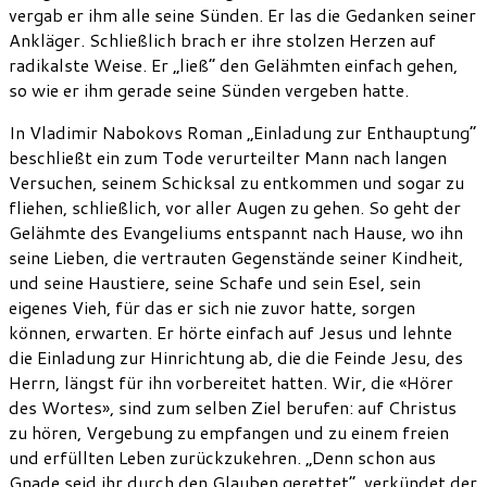
vergab er ihm alle seine Sünden. Er las die Gedanken seiner
Ankläger. Schließlich brach er ihre stolzen Herzen auf
radikalste Weise. Er „ließ“ den Gelähmten einfach gehen,
so wie er ihm gerade seine Sünden vergeben hatte.
In Vladimir Nabokovs Roman „Einladung zur Enthauptung“
beschließt ein zum Tode verurteilter Mann nach langen
Versuchen, seinem Schicksal zu entkommen und sogar zu
fliehen, schließlich, vor aller Augen zu gehen. So geht der
Gelähmte des Evangeliums entspannt nach Hause, wo ihn
seine Lieben, die vertrauten Gegenstände seiner Kindheit,
und seine Haustiere, seine Schafe und sein Esel, sein
eigenes Vieh, für das er sich nie zuvor hatte, sorgen
können, erwarten. Er hörte einfach auf Jesus und lehnte
die Einladung zur Hinrichtung ab, die die Feinde Jesu, des
Herrn, längst für ihn vorbereitet hatten. Wir, die «Hörer
des Wortes», sind zum selben Ziel berufen: auf Christus
zu hören, Vergebung zu empfangen und zu einem freien
und erfüllten Leben zurückzukehren. „Denn schon aus
Gnade seid ihr durch den Glauben gerettet“, verkündet der