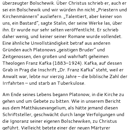
überzeugter Bolschewik. Über Christus schrieb er, auch er
sei ein Bolschewik und wir würden ihn nicht „Priestern und
Kirchenmännern“ ausliefern. „Talentiert, aber keiner von
uns, ein Bastard“, sagte Stalin, der seine Werke las, über
ihn. Er wurde nur sehr selten veröffentlicht. Er schrieb
daher wenig, und keiner seiner Romane wurde vollendet.
Eine ähnliche Unvollständigkeit betraf aus anderen
Gründen auch Platonows „geistigen Bruder“ und
Zeitgenossen, den großen und wahrhaft geheimen
Theologen Franz Kafka (1883–1924). Kafka, auf dessen
Grab in Prag die Inschrift „Dr. Franz Kafka“ steht, weil er
Anwalt war, lebte nur vierzig Jahre – die biblische Zahl der
Irrfahrten – und starb an Tuberkulose.
Am Ende seines Lebens begann Platonow, in die Kirche zu
gehen und um Gebete zu bitten. Wie in unserem Bericht
aus dem Matthäusevangelium, als hätte jemand diesen
Schriftsteller, geschwächt durch lange Verfolgungen und
die Ignoranz seiner eigenen Bolschewiken, zu Christus
geführt. Vielleicht betete einer der neuen Märtyrer