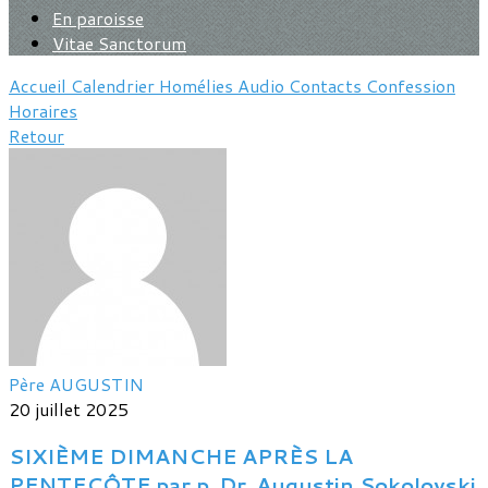
En paroisse
Vitae Sanctorum
Accueil
Calendrier
Homélies
Audio
Contacts
Confession
Horaires
Retour
Père AUGUSTIN
20 juillet 2025
SIXIÈME DIMANCHE APRÈS LA
PENTECÔTE par p. Dr. Augustin Sokolovski