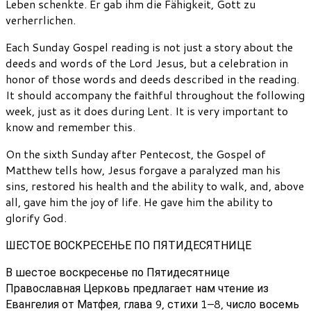
Leben schenkte. Er gab ihm die Fähigkeit, Gott zu
verherrlichen.
Each Sunday Gospel reading is not just a story about the
deeds and words of the Lord Jesus, but a celebration in
honor of those words and deeds described in the reading.
It should accompany the faithful throughout the following
week, just as it does during Lent. It is very important to
know and remember this.
On the sixth Sunday after Pentecost, the Gospel of
Matthew tells how, Jesus forgave a paralyzed man his
sins, restored his health and the ability to walk, and, above
all, gave him the joy of life. He gave him the ability to
glorify God.
ШЕСТОЕ ВОСКРЕСЕНЬЕ ПО ПЯТИДЕСЯТНИЦЕ
В шестое воскресенье по Пятидесятнице
Православная Церковь предлагает нам чтение из
Евангелия от Матфея, глава 9, стихи 1–8, число восемь