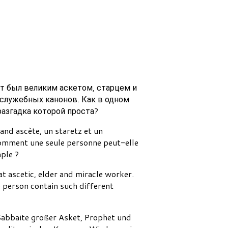
т был великим аскетом, старцем и
служебных канонов. Как в одном
разгадка которой проста?
rand ascète, un staretz et un
 Comment une seule personne peut-elle
mple ?
at ascetic, elder and miracle worker.
 person contain such different
Sabbaite großer Asket, Prophet und