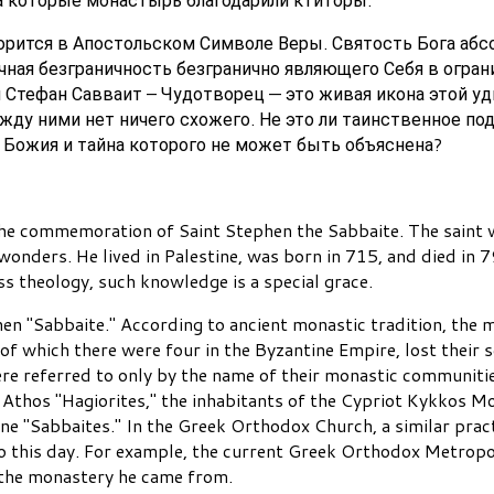
орится в Апостольском Символе Веры. Святость Бога абс
чная безграничность безгранично являющего Себя в огран
й Стефан Савваит – Чудотворец — это живая икона этой у
жду ними нет ничего схожего. Не это ли таинственное по
а Божия и тайна которого не может быть объяснена?
the commemoration of Saint Stephen the Sabbaite. The saint 
onders. He lived in Palestine, was born in 715, and died in 7
ss theology, such knowledge is a special grace.
en "Sabbaite." According to ancient monastic tradition, the 
of which there were four in the Byzantine Empire, lost their 
re referred to only by the name of their monastic communitie
 Athos "Hagiorites," the inhabitants of the Cypriot Kykkos Mo
tine "Sabbaites." In the Greek Orthodox Church, a similar pra
o this day. For example, the current Greek Orthodox Metrop
 the monastery he came from.