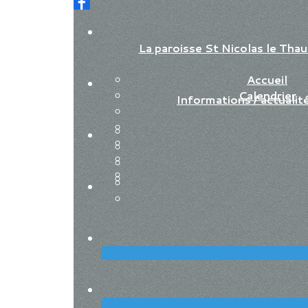
La paroisse St Nicolas le Th
Accueil
Calendrier
Informations / actualit