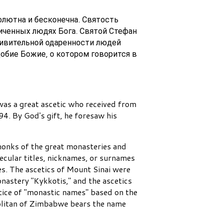
олютна и бесконечна. Святость
иченных людях Бога. Святой Стефан
дивительной одаренности людей
добие Божие, о котором говорится в
was a great ascetic who received from
94. By God's gift, he foresaw his
monks of the great monasteries and
secular titles, nicknames, or surnames
s. The ascetics of Mount Sinai were
nastery "Kykkotis," and the ascetics
ctice of "monastic names" based on the
olitan of Zimbabwe bears the name