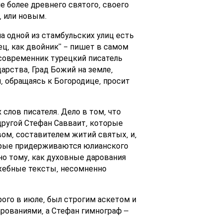
 более древнего святого, своего
, или новым.
на одной из стамбульских улиц есть
ец, как двойник" - пишет в самом
 современник турецкий писатель
арства, Град Божий на земле,
й, обращаясь к Богородице, просит
слов писателя. Дело в том, что
другой Стефан Савваит, которые
ом, составителем житий святых, и,
торые придерживаются юлианского
но тому, как духовные дарования
ужебные тексты, несомненно
рого в июле, был строгим аскетом и
рованиями, а Стефан гимнограф –