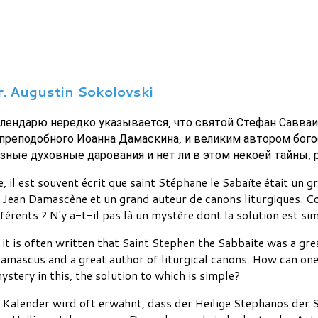
r. Augustin Sokolovski
алендарю нередко указывается, что святой Стефан Савваи
преподобного Иоанна Дамаскина, и великим автором бого
зные духовные дарования и нет ли в этом некоей тайны, 
, il est souvent écrit que saint Stéphane le Sabaïte était un g
nt Jean Damascène et un grand auteur de canons liturgiques.
férents ? N'y a-t-il pas là un mystère dont la solution est si
, it is often written that Saint Stephen the Sabbaite was a gre
amascus and a great author of liturgical canons. How can one
ystery in this, the solution to which is simple?
Kalender wird oft erwähnt, dass der Heilige Stephanos der 