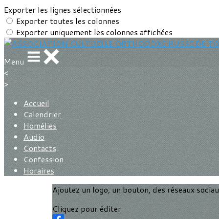
Exporter les lignes sélectionnées
Exporter toutes les colonnes
Exporter uniquement les colonnes affichées
Menu
<
>
Accueil
Calendrier
Homélies
Audio
Contacts
Confession
Horaires
Ajoutez un logo, un bouton, des réseaux socia
Cliquez pour éditer