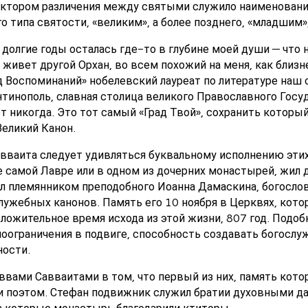
тором различения между святыми служило наименование
о типа святости, «великим», а более позднего, «младшим»
на долгие годы осталась где-то в глубине моей души — что 
 живет другой Орхан, во всем похожий на меня, как близн
од Воспоминаний» нобелевский лауреат по литературе наш
нтинополь, славная столица великого Православного Госуд
т никогда. Это тот самый «Град Твой», сохранить которы
Великий Канон.
авваита следует удивляться буквальному исполнению этих 
е самой Лавре или в одном из дочерних монастырей, жил 
л племянником преподобного Иоанна Дамаскина, богослов
лужебных канонов. Память его 10 ноября в Церквях, ко
оложительное время исхода из этой жизни, 807 год. Подоб
оограничения в подвиге, способность создавать богосл
ности.
ввами Савваитами в том, что первый из них, память кото
и поэтом. Стефан подвижник служил братии духовными да
а которые монастырь благодарили ктиторы.