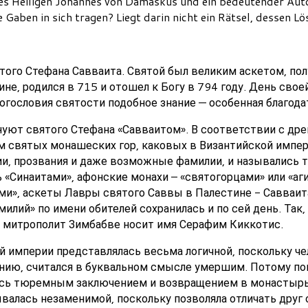
s Heiligen Johannes von Damaskus und ein bedeutender Autor
 Gaben in sich tragen? Liegt darin nicht ein Rätsel, dessen Lö
того Стефана Савваита. Святой был великим аскетом, по
не, родился в 715 и отошел к Богу в 794 году. День своей
богословия святости подобное знание — особенная благода
ют святого Стефана «Савваитом». В соответствии с др
м святых монашеских гор, каковых в Византийской импер
ии, прозвания и даже возможные фамилии, и назывались 
«Синаитами», афонские монахи – «святогорцами» или «аг
ми», аскеты Лавры святого Саввы в Палестине - Савваит
илий» по имени обителей сохранилась и по сей день. Так,
 митрополит Зимбабве носит имя Серафим Киккотис.
й империи представлялась весьма логичной, поскольку ч
нию, считался в буквальном смысле умершим. Потому по
сь тюремным заключением и возвращением в монастырь.
валась незаменимой, поскольку позволяла отличать друг