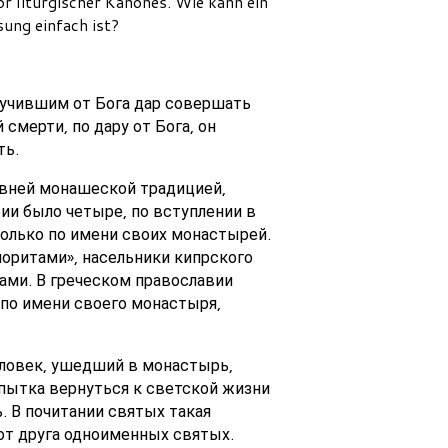
 liturgischer Kanones. Wie kann ein
sung einfach ist?
лучившим от Бога дар совершать
 смерти, по дару от Бога, он
ть.
евней монашеской традицией,
ии было четыре, по вступлении в
только по имени своих монастырей.
иоритами», насельники кипрского
ами. В греческом православии
 по имени своего монастыря,
еловек, ушедший в монастырь,
пытка вернуться к светской жизни
 В почитании святых такая
 от друга одноименных святых.