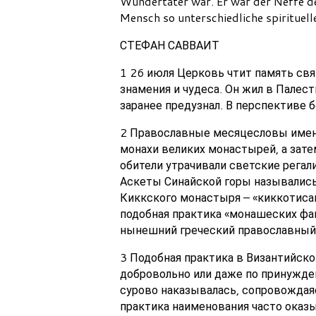
Wundertäter war. Er war der Neffe de
Mensch so unterschiedliche spirituelle
СТЕФАН САВВАИТ
1 26 июля Церковь чтит память свя
знамения и чудеса. Он жил в Палести
заранее предузнал. В перспективе 
2 Православные месяцесловы имену
монахи великих монастырей, а зате
обители утрачивали светские регал
Аскеты Синайской горы назывались 
Киккского монастыря – «киккотиса
подобная практика «монашеских фам
нынешний греческий православный
3 Подобная практика в Византийско
добровольно или даже по принужде
сурово наказывалась, сопровождая
практика наименования часто оказы