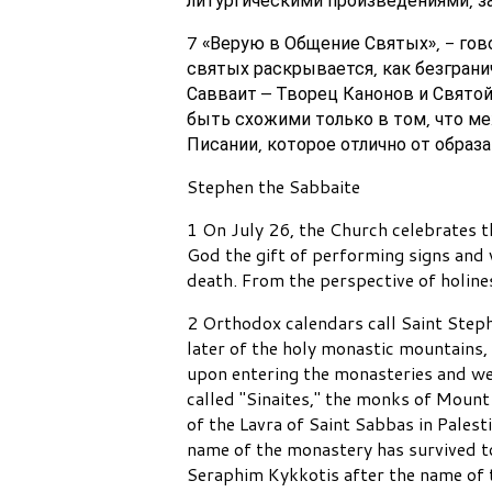
7 «Верую в Общение Святых», - гов
святых раскрывается, как безграни
Савваит – Творец Канонов и Свято
быть схожими только в том, что ме
Писании, которое отлично от образ
Stephen the Sabbaite
1 On July 26, the Church celebrates 
God the gift of performing signs and w
death. From the perspective of holine
2 Orthodox calendars call Saint Steph
later of the holy monastic mountains, 
upon entering the monasteries and we
called "Sinaites," the monks of Mount
of the Lavra of Saint Sabbas in Pales
name of the monastery has survived t
Seraphim Kykkotis after the name of