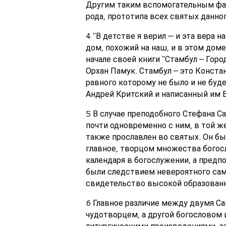
Другим таким вспомогательным фак
рода, прототипа всех святых данног
4 "В детстве я верил — и эта вера 
дом, похожий на наш, и в этом доме
начале своей книги "Стамбул – Гор
Орхан Памук. Стамбул – это Конста
равного которому не было и не буде
Андрей Критский и написанный им 
5 В случае преподобного Стефана С
почти одновременно с ним, в той ж
также прославлен во святых. Он бы
главное, творцом множества богос
календаря в богослужении, а предп
были следствием невероятного сам
свидетельство высокой образован
6 Главное различие между двумя Са
чудотворцем, а другой богословом 
литургическими произведениями, з