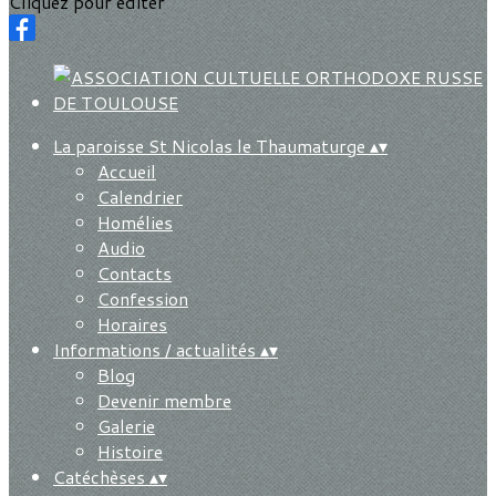
Cliquez pour éditer
La paroisse St Nicolas le Thaumaturge
▴
▾
Accueil
Calendrier
Homélies
Audio
Contacts
Confession
Horaires
Informations / actualités
▴
▾
Blog
Devenir membre
Galerie
Histoire
Catéchèses
▴
▾