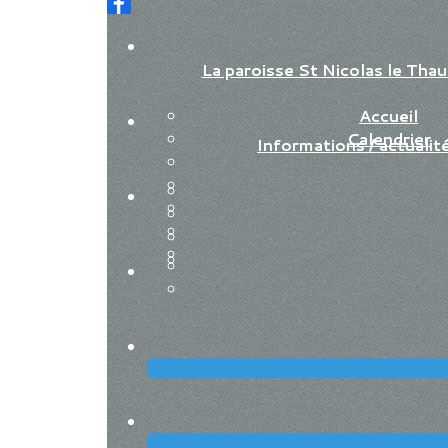
La paroisse St Nicolas le Th
Accueil
Calendrier
Informations / actualit