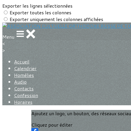
Exporter les lignes sélectionnées
Exporter toutes les colonnes
Exporter uniquement les colonnes affichées
Menu
<
>
Accueil
Calendrier
Homélies
Audio
Contacts
Confession
Horaires
Ajoutez un logo, un bouton, des réseaux socia
Cliquez pour éditer