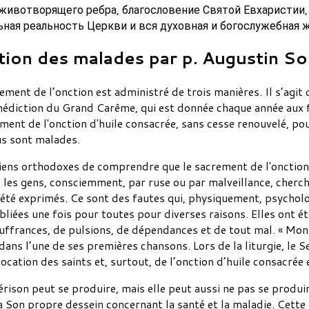
 животворящего ребра, благословение Святой Евхаристии, 
ьная реальность Церкви и вся духовная и богослужебная 
tion des malades par p. Augustin So
rement de l’onction est administré de trois manières. Il s’agit
 bénédiction du Grand Carême, qui est donnée chaque année aux
ement de l'onction d'huile consacrée, sans cesse renouvelé, pou
us sont malades.
étiens orthodoxes de comprendre que le sacrement de l'oncti
e les gens, consciemment, par ruse ou par malveillance, cherc
été exprimés. Ce sont des fautes qui, physiquement, psychol
liées une fois pour toutes pour diverses raisons. Elles ont ét
ouffrances, de pulsions, de dépendances et de tout mal. « Mon
ans l’une de ses premières chansons. Lors de la liturgie, le 
vocation des saints et, surtout, de l’onction d’huile consacrée 
 guérison peut se produire, mais elle peut aussi ne pas se prod
a Son propre dessein concernant la santé et la maladie. Cette