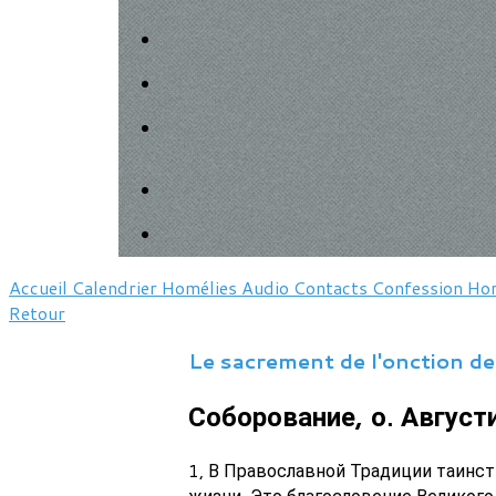
Accueil
Calendrier
Homélies
Audio
Contacts
Confession
Hor
Retour
Le sacrement de l'onction de
Соборование, о. Август
1, В Православной Традиции таинст
жизни. Это благословение Великог