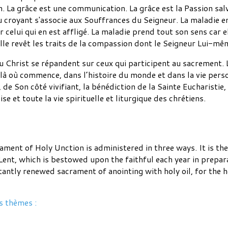
n. La grâce est une communication. La grâce est la Passion sa
du croyant s'associe aux Souffrances du Seigneur. La maladie 
 celui qui en est affligé. La maladie prend tout son sens car e
elle revêt les traits de la compassion dont le Seigneur Lui-m
 du Christ se répandent sur ceux qui participent au sacrement
à où commence, dans l’histoire du monde et dans la vie person
, de Son côté vivifiant, la bénédiction de la Sainte Eucharistie
ise et toute la vie spirituelle et liturgique des chrétiens.
ament of Holy Unction is administered in three ways. It is the
at Lent, which is bestowed upon the faithful each year in pre
nstantly renewed sacrament of anointing with holy oil, for the 
s thèmes :