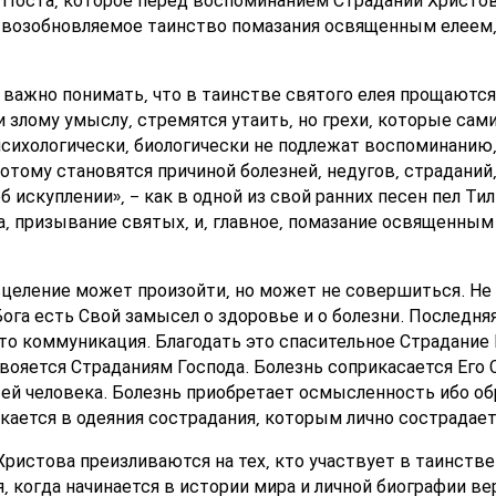
 возобновляемое таинство помазания освященным елеем, 
важно понимать, что в таинстве святого елея прощаются г
ли злому умыслу, стремятся утаить, но грехи, которые с
сихологически, биологически не подлежат воспоминанию, 
тому становятся причиной болезней, недугов, страданий,
 искуплении», - как в одной из свой ранних песен пел Ти
а, призывание святых, и, главное, помазание освященны
сцеление может произойти, но может не совершиться. Не 
Бога есть Свой замысел о здоровье и о болезни. Последня
то коммуникация. Благодать это спасительное Страдание
вояется Страданиям Господа. Болезнь соприкасается Его 
ей человека. Болезнь приобретает осмысленность ибо об
екается в одеяния сострадания, которым лично сострадает
Христова преизливаются на тех, кто участвует в таинств
, когда начинается в истории мира и личной биографии в