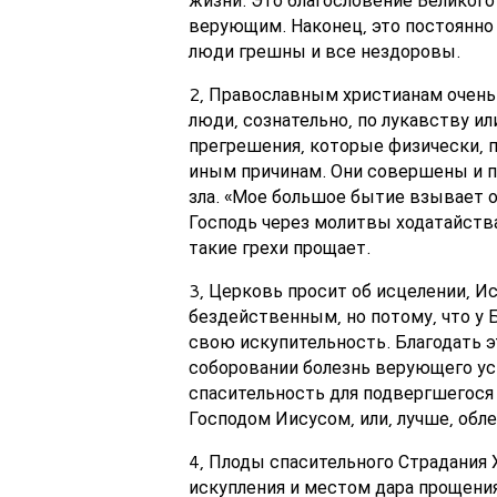
верующим. Наконец, это постоянно
люди грешны и все нездоровы.
2, Православным христианам очень 
люди, сознательно, по лукавству и
прегрешения, которые физически, п
иным причинам. Они совершены и по
зла. «Мое большое бытие взывает об
Господь через молитвы ходатайств
такие грехи прощает.
3, Церковь просит об исцелении, И
бездейственным, но потому, что у 
свою искупительность. Благодать э
соборовании болезнь верующего ус
спасительность для подвергшегося 
Господом Иисусом, или, лучше, обл
4, Плоды спасительного Страдания 
искупления и местом дара прощения