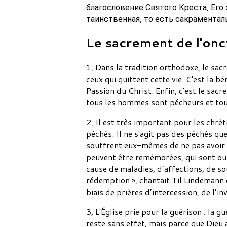
благословение Святого Креста, Его
таинственная, то есть сакраментал
Le sacrement de l'onc
1, Dans la tradition orthodoxe, le sac
ceux qui quittent cette vie. C'est la
Passion du Christ. Enfin, c'est le sacr
tous les hommes sont pécheurs et to
2, Il est très important pour les chr
péchés. Il ne s'agit pas des péchés qu
souffrent eux-mêmes de ne pas avoir 
peuvent être remémorées, qui sont oub
cause de maladies, d’affections, de s
rédemption », chantait Til Lindemann d
biais de prières d’intercession, de l’in
3, L'Église prie pour la guérison ; la
reste sans effet, mais parce que Dieu 