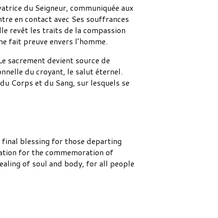
lvatrice du Seigneur, communiquée aux
entre en contact avec Ses souffrances
lle revêt les traits de la compassion
ême fait preuve envers l’homme.
. Le sacrement devient source de
nelle du croyant, le salut éternel.
, du Corps et du Sang, sur lesquels se
 final blessing for those departing
paration for the commemoration of
healing of soul and body, for all people