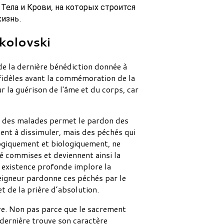
Тела и Крови, на которых строится
жизнь.
kolovski
 de la dernière bénédiction donnée à
 fidèles avant la commémoration de la
r la guérison de l'âme et du corps, car
on des malades permet le pardon des
hent à dissimuler, mais des péchés qui
ogiquement et biologiquement, ne
é commises et deviennent ainsi la
 existence profonde implore la
Seigneur pardonne ces péchés par le
et de la prière d’absolution.
uire. Non pas parce que le sacrement
 dernière trouve son caractère