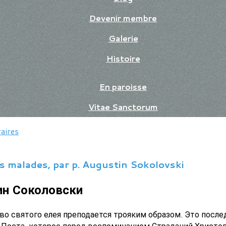
Devenir membre
Galerie
Histoire
En paroisse
Vitae Sanctorum
aires
s malades, par p. Augustin Sokolovski
ин Соколовски
во святого елея преподается трояким образом. Это после
о Поста, которое перед воспоминанием Страданий Христо