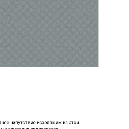
днее напутствие исходящим из этой
вых ежегодно преподается