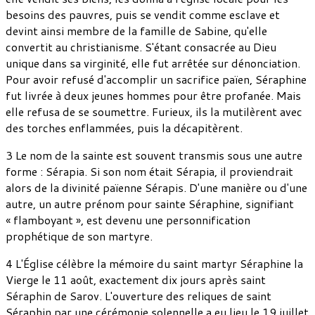
besoins des pauvres, puis se vendit comme esclave et
devint ainsi membre de la famille de Sabine, qu'elle
convertit au christianisme. S'étant consacrée au Dieu
unique dans sa virginité, elle fut arrêtée sur dénonciation.
Pour avoir refusé d'accomplir un sacrifice païen, Séraphine
fut livrée à deux jeunes hommes pour être profanée. Mais
elle refusa de se soumettre. Furieux, ils la mutilèrent avec
des torches enflammées, puis la décapitèrent.
3 Le nom de la sainte est souvent transmis sous une autre
forme : Sérapia. Si son nom était Sérapia, il proviendrait
alors de la divinité païenne Sérapis. D'une manière ou d'une
autre, un autre prénom pour sainte Séraphine, signifiant
« flamboyant », est devenu une personnification
prophétique de son martyre.
4 L'Église célèbre la mémoire du saint martyr Séraphine la
Vierge le 11 août, exactement dix jours après saint
Séraphin de Sarov. L'ouverture des reliques de saint
Séraphin par une cérémonie solennelle a eu lieu le 19 juillet