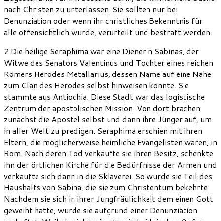
nach Christen zu unterlassen. Sie sollten nur bei
Denunziation oder wenn ihr christliches Bekenntnis für
alle offensichtlich wurde, verurteilt und bestraft werden.
2 Die heilige Seraphima war eine Dienerin Sabinas, der
Witwe des Senators Valentinus und Tochter eines reichen
Römers Herodes Metallarius, dessen Name auf eine Nähe
zum Clan des Herodes selbst hinweisen könnte. Sie
stammte aus Antiochia. Diese Stadt war das logistische
Zentrum der apostolischen Mission. Von dort brachen
zunächst die Apostel selbst und dann ihre Jünger auf, um
in aller Welt zu predigen. Seraphima erschien mit ihren
Eltern, die möglicherweise heimliche Evangelisten waren, in
Rom. Nach deren Tod verkaufte sie ihren Besitz, schenkte
ihn der örtlichen Kirche für die Bedürfnisse der Armen und
verkaufte sich dann in die Sklaverei. So wurde sie Teil des
Haushalts von Sabina, die sie zum Christentum bekehrte.
Nachdem sie sich in ihrer Jungfräulichkeit dem einen Gott
geweiht hatte, wurde sie aufgrund einer Denunziation