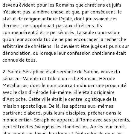
devenu évident pour les Romains que chrétiens et juifs
n'étaient pas la même chose, et que, par conséquent, le
statut de religion antique légale, dont jouissaient ces
derniers, ne s'appliquait pas aux chrétiens. Ils
commencèrent à être persécutés. La seule concession
qu'on leur accorda fut de ne pas encourager la recherche
arbitraire de chrétiens. Ils devaient être jugés et punis sur
dénonciation, ou lorsque leur confession chrétienne était
connue de tous.
2. Sainte Séraphine était servante de Sabine, veuve du
sénateur Valentin et fille d'un riche Romain, Hérode
Metallarius, dont le nom pourrait indiquer une proximité
avec le clan d'Hérode lui-même. Elle était originaire
d'Antioche. Cette ville était le centre logistique de la
mission apostolique. De là, les apôtres eux-mêmes
partirent d'abord, puis leurs disciples, prêcher dans le
monde entier. Séraphine apparut à Rome avec ses parents,
peut-être des évangélistes clandestins. Après leur mort,
elle vendit ses biens, les donna à l'église locale pour les