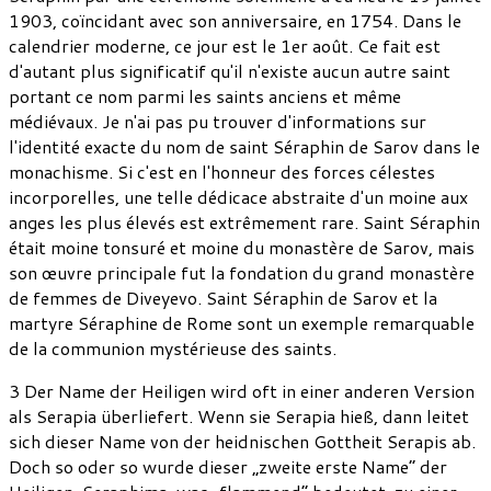
1903, coïncidant avec son anniversaire, en 1754. Dans le
calendrier moderne, ce jour est le 1er août. Ce fait est
d'autant plus significatif qu'il n'existe aucun autre saint
portant ce nom parmi les saints anciens et même
médiévaux. Je n'ai pas pu trouver d'informations sur
l'identité exacte du nom de saint Séraphin de Sarov dans le
monachisme. Si c'est en l'honneur des forces célestes
incorporelles, une telle dédicace abstraite d'un moine aux
anges les plus élevés est extrêmement rare. Saint Séraphin
était moine tonsuré et moine du monastère de Sarov, mais
son œuvre principale fut la fondation du grand monastère
de femmes de Diveyevo. Saint Séraphin de Sarov et la
martyre Séraphine de Rome sont un exemple remarquable
de la communion mystérieuse des saints.
3 Der Name der Heiligen wird oft in einer anderen Version
als Serapia überliefert. Wenn sie Serapia hieß, dann leitet
sich dieser Name von der heidnischen Gottheit Serapis ab.
Doch so oder so wurde dieser „zweite erste Name“ der