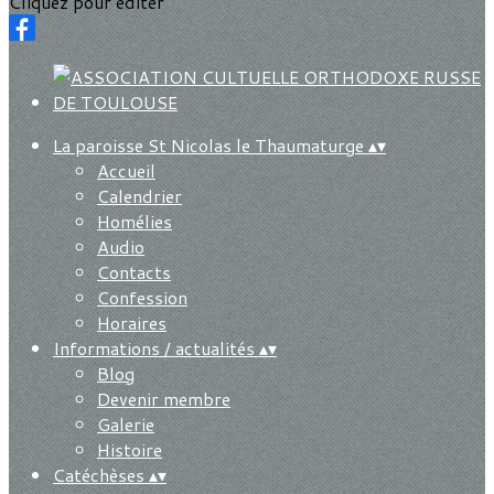
Cliquez pour éditer
La paroisse St Nicolas le Thaumaturge
▴
▾
Accueil
Calendrier
Homélies
Audio
Contacts
Confession
Horaires
Informations / actualités
▴
▾
Blog
Devenir membre
Galerie
Histoire
Catéchèses
▴
▾