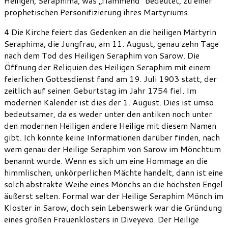
Heiligen, Seraphima, was „flammend“ bedeutet, zu einer
prophetischen Personifizierung ihres Martyriums.
4 Die Kirche feiert das Gedenken an die heiligen Märtyrin
Seraphima, die Jungfrau, am 11. August, genau zehn Tage
nach dem Tod des Heiligen Seraphim von Sarow. Die
Öffnung der Reliquien des Heiligen Seraphim mit einem
feierlichen Gottesdienst fand am 19. Juli 1903 statt, der
zeitlich auf seinen Geburtstag im Jahr 1754 fiel. Im
modernen Kalender ist dies der 1. August. Dies ist umso
bedeutsamer, da es weder unter den antiken noch unter
den modernen Heiligen andere Heilige mit diesem Namen
gibt. Ich konnte keine Informationen darüber finden, nach
wem genau der Heilige Seraphim von Sarow im Mönchtum
benannt wurde. Wenn es sich um eine Hommage an die
himmlischen, unkörperlichen Mächte handelt, dann ist eine
solch abstrakte Weihe eines Mönchs an die höchsten Engel
äußerst selten. Formal war der Heilige Seraphim Mönch im
Kloster in Sarow, doch sein Lebenswerk war die Gründung
eines großen Frauenklosters in Diveyevo. Der Heilige