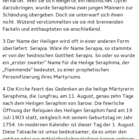
verhaftet. Weil sie sich weigerte, ein heidnisches Opfer
darzubringen, wurde Seraphima zwei jungen Männern zur
Schändung übergeben. Doch sie unterwarf sich ihnen
nicht. Wütend verstümmelten sie sie mit brennenden
Fackeln und enthaupteten sie anschließend.
3 Der Name der Heiligen wird oft in einer anderen Form
überliefert: Serapia. Wäre ihr Name Serapia, so stammte
er von der heidnischen Gottheit Serapis. So oder so wurde
ein „erster zweiter“ Name für die Heilige Seraphima, der
„Flammende“ bedeutet, zu einer prophetischen
Personifizierung ihres Martyriums.
4 Die Kirche feiert das Gedenken an die heilige Märtyrerin
Seraphima, die Jungfrau, am 11. August, genau zehn Tage
nach dem Heiligen Seraphim von Sarow. Die feierliche
Öffnung der Reliquien des Heiligen Seraphim fand am 19.
Juli 1903 statt, zeitgleich mit seinem Geburtstag im Jahr
1754. Im modernen Kalender ist dieser Tag der 1. August.
Diese Tatsache ist umso bedeutsamer, da es unter den
antiken oder gar mittelalterlichen Heiligen keinen anderen