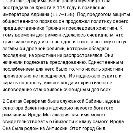
1 Святая Серафима очень ранняя мученица. Она
пострадала за Христа в 119 году в правление
императора Адриана (117–138). Под предлогом защиты
общественного порядка он продолжал политику своего
предшественника Траяна и преследовал христиан. К
тому времени для римлян сделалось очевидным, что
христиане и иудеи это не одно и тоже, а потому статус
легальной древней религии, которым обладали
последние, на христиан не распространялся. Они
начинали подлежать преследованию. Единственным
послаблением для него было то, что искать христиан
произвольно не поощрялось. Из надлежало судить и
карать по доносу, или же когда их христианское
исповедание становилось очевидным для всех.
2 Святая Серафима была служанкой Сабины, вдовы
сенатора Валентина и дочерью некоего богатого
римлянина Ирода Металлария, чье имя может
свидетельствовать о близости к клану самого Ирода.
Она была родом из Антиохии. Этот город был