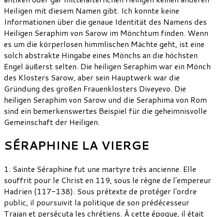
Heiligen mit diesem Namen gibt. Ich konnte keine
Informationen über die genaue Identität des Namens des
Heiligen Seraphim von Sarow im Mönchtum finden. Wenn
es um die körperlosen himmlischen Mächte geht, ist eine
solch abstrakte Hingabe eines Mönchs an die höchsten
Engel äußerst selten. Die heiligen Seraphim war ein Mönch
des Klosters Sarow, aber sein Hauptwerk war die
Gründung des großen Frauenklosters Diveyevo. Die
heiligen Seraphim von Sarow und die Seraphima von Rom
sind ein bemerkenswertes Beispiel für die geheimnisvolle
Gemeinschaft der Heiligen.
SÉRAPHINE LA VIERGE
1. Sainte Séraphine fut une martyre très ancienne. Elle
souffrit pour le Christ en 119, sous le règne de l'empereur
Hadrien (117-138). Sous prétexte de protéger l'ordre
public, il poursuivit la politique de son prédécesseur
Trajan et persécuta les chrétiens. À cette époque, il était