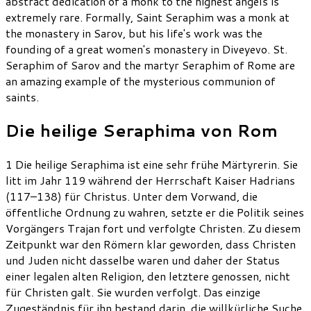
abstract dedication of a monk to the highest angels is
extremely rare. Formally, Saint Seraphim was a monk at
the monastery in Sarov, but his life's work was the
founding of a great women's monastery in Diveyevo. St.
Seraphim of Sarov and the martyr Seraphim of Rome are
an amazing example of the mysterious communion of
saints.
Die heilige Seraphima von Rom
1 Die heilige Seraphima ist eine sehr frühe Märtyrerin. Sie
litt im Jahr 119 während der Herrschaft Kaiser Hadrians
(117–138) für Christus. Unter dem Vorwand, die
öffentliche Ordnung zu wahren, setzte er die Politik seines
Vorgängers Trajan fort und verfolgte Christen. Zu diesem
Zeitpunkt war den Römern klar geworden, dass Christen
und Juden nicht dasselbe waren und daher der Status
einer legalen alten Religion, den letztere genossen, nicht
für Christen galt. Sie wurden verfolgt. Das einzige
Zugeständnis für ihn bestand darin, die willkürliche Suche