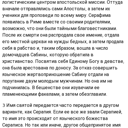
логистическим центром апостольской миссии. Оттуда
вначале отправлялись сами Апостолы, а затем их
ученики для проповеди по всему миру. Серафима
появилась в Риме вместе со своими родителями,
возможно, что они были тайными благовестниками.
После их смерти она распродала свое имение, отдала
его местной церкви на нужды бедных, а затем продала
себя в рабство и, таким образом, вошла в число
домочадцев Сабины, которую обратила в
христианство. Посвятив себя Единому Богу в девстве,
она была арестована по доносу. За отказ совершить
языческое жертвоприношение Сабину отдали на
поругание двум молодым мужчинам. Но она им не
подчинилась. В бешенстве они изувечили ее
пламенеющими факелами, а затем обезглавили.
3 Имя святой передается часто передается в другом
варианте, как Серапия. Если ее все же звали Серапией,
то имя это происходит от языческого божества
Сераписа. Но так или иначе, другое общепринятое имя