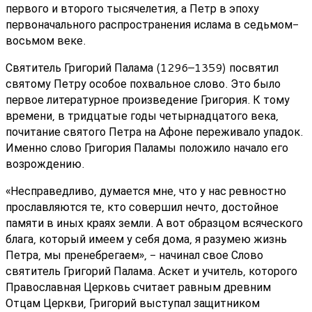
первого и второго тысячелетия, а Петр в эпоху
первоначального распространения ислама в седьмом-
восьмом веке.
Святитель Григорий Палама (1296–1359) посвятил
святому Петру особое похвальное слово. Это было
первое литературное произведение Григория. К тому
времени, в тридцатые годы четырнадцатого века,
почитание святого Петра на Афоне переживало упадок.
Именно слово Григория Паламы положило начало его
возрождению.
«Несправедливо, думается мне, что у нас ревностно
прославляются те, кто совершил нечто, достойное
памяти в иных краях земли. А вот образцом всяческого
блага, который имеем у себя дома, я разумею жизнь
Петра, мы пренебрегаем», - начинал свое Слово
святитель Григорий Палама. Аскет и учитель, которого
Православная Церковь считает равным древним
Отцам Церкви, Григорий выступал защитником