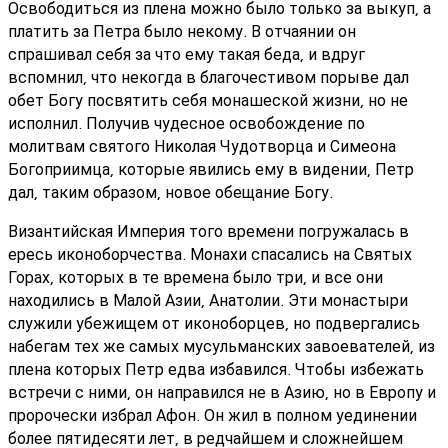
Освободиться из плена можно было только за выкуп, а
платить за Петра было некому. В отчаянии он
спрашивал себя за что ему такая беда, и вдруг
вспомнил, что некогда в благочестивом порыве дал
обет Богу посвятить себя монашеской жизни, но не
исполнил. Получив чудесное освобождение по
молитвам святого Николая Чудотворца и Симеона
Богоприимца, которые явились ему в видении, Петр
дал, таким образом, новое обещание Богу.
Византийская Империя того времени погружалась в
ересь иконоборчества. Монахи спасались на Святых
Горах, которых в те времена было три, и все они
находились в Малой Азии, Анатолии. Эти монастыри
служили убежищем от иконоборцев, но подвергались
набегам тех же самых мусульманских завоевателей, из
плена которых Петр едва избавился. Чтобы избежать
встречи с ними, он направился не в Азию, но в Европу и
пророчески избрал Афон. Он жил в полном уединении
более пятидесяти лет, в редчайшем и сложнейшем