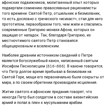
афонских подвижников, молитвенный опыт которых
подвергали сомнению православные рационалисты
того времени. Святой Петр, отшельник и безмолвник,
то есть дословно с греческого «исихаст», стал для него
прототипом, первообразом того, чем жили и спасались
современные Григорию монахи Афона, которых он
защищал от нападок. Так, благодаря Григорию, из
местночтимого святого Петр становился
общецерковным и вселенским.
Наиболее древним источником сведений о Петре
является богослужебный канон, написанный святым
Иосифом Песнописцем (816–886). В каноне говорится,
что Петр долгое время пребывал в безмолвии на
Святой Горе, мощи его первоначально были сокрыты от
мира, а по своем обретении производили исцеления.
Житие святого и афонские предания говорят, что
некогда Петр был солдатом в составе византийских
армий и попал в плен к мусульманам арабам.