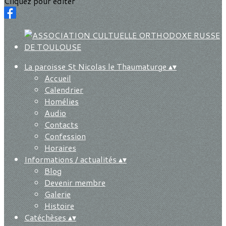
Cliquez pour éditer
La paroisse St Nicolas le Thaumaturge
▴
▾
Accueil
Calendrier
Homélies
Audio
Contacts
Confession
Horaires
Informations / actualités
▴
▾
Blog
Devenir membre
Galerie
Histoire
Catéchèses
▴
▾