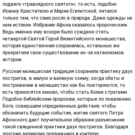
подвиге «травоядного святого», то есть, подобно
Иоанну Крестителю и Марии Египетской, питался
только тем, что само росло в природе. Даже одежды на
нем истлели. Избрание Афона оказалось пророческим.
Ведь именно ему вскоре было суждено стать
четвертой Святой Горой Византийского монашества,
которая единственная сохранилась, остальные же
прекратили свое существование из-за катаклизмов
истории.
Русская монашеская традиция сохранила практику двух
постригов, в малую и великую схиму, когда обеты и
пострижение в монашество как бы повторяются, то
есть приносятся заново, чтобы стать более строгими.
Подобно библейским пророкам, которые по повелению
Бога, совершали определенные действия, чтобы
обозначить будущие события, житие святого Петра
Афонского дает поучительное образное разъяснение
такой священной практики двух постригов. Благодаря
другому великому подвижнику и учителю,