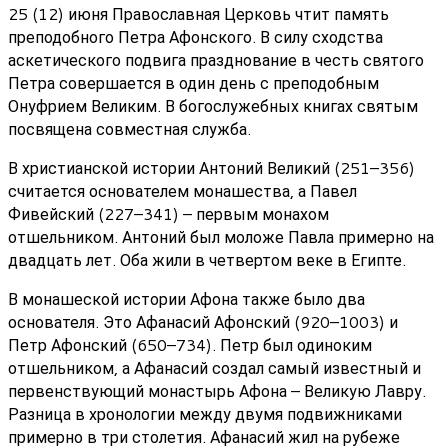
25 (12) июня Православная Церковь чтит память
преподобного Петра Афонского. В силу сходства
аскетического подвига празднование в честь святого
Петра совершается в один день с преподобным
Онуфрием Великим. В богослужебных книгах святым
посвящена совместная служба.
В христианской истории Антоний Великий (251–356)
считается основателем монашества, а Павел
Фивейский (227–341) – первым монахом
отшельником. Антоний был моложе Павла примерно на
двадцать лет. Оба жили в четвертом веке в Египте.
В монашеской истории Афона также было два
основателя. Это Афанасий Афонский (920–1003) и
Петр Афонский (650–734). Петр был одиноким
отшельником, а Афанасий создал самый известный и
первенствующий монастырь Афона – Великую Лавру.
Разница в хронологии между двумя подвижниками
примерно в три столетия. Афанасий жил на рубеже