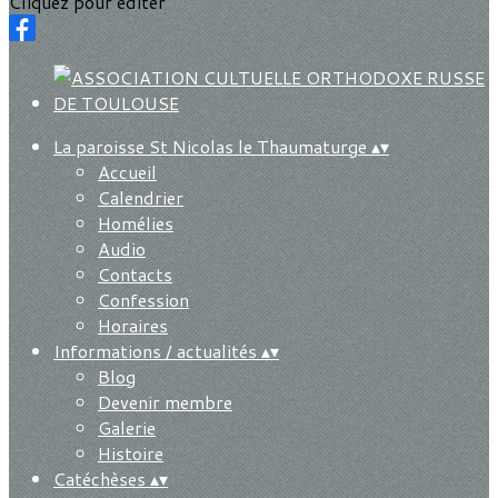
Cliquez pour éditer
La paroisse St Nicolas le Thaumaturge
▴
▾
Accueil
Calendrier
Homélies
Audio
Contacts
Confession
Horaires
Informations / actualités
▴
▾
Blog
Devenir membre
Galerie
Histoire
Catéchèses
▴
▾