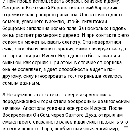
7 Нам проще использовать образы, близкие к дому.
Сегодня в Восточной Европе гигантский борщевик
стремительно распространяется. Достаточно одного
семени, упавшего в землю, чтобы гигантский
борщевик заполонил целые поля. За несколько недель
он вырастает размером с дерево. И при контакте с его
соком он может вызвать слепоту. Эта невероятная
сила, способная лишить зрения, символизирует веру, о
которой говорит Иисус. Вера должна быть живой и
сильной, как сорняк. При этом, в отличие от сорняка,
она не ослепляет, а даёт способность видеть по-
другому, силу игнорировать то, что раньше казалось
самым важным.
8 Неслучайно этот о текст о вере и сравнение с
передвижением горы стали воскресным евангельским
зачалом. Апостолы усвоили все уроки Иисуса. После
Воскресения Он Сам, через Святого Духа, открыл им
смысл всего сказанного ранее и дал силы прожить это
во всей полноте. Гора, необъятный языческий мир,