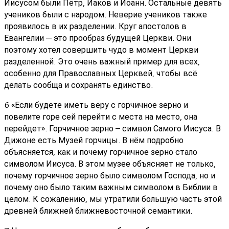
Иисусом были Пётр, Иаков и Иоанн. Остальные девять
учеников были с народом. Неверие учеников также
проявилось в их разделении. Круг апостолов в
Евангелии — это прообраз будущей Церкви. Они
поэтому хотел совершить чудо в момент Церкви
разделенной. Это очень важный пример для всех,
особенно для Православных Церквей, чтобы всё
делать сообща и сохранять единство.
6 «Если будете иметь веру с горчичное зерно и
повелите горе сей перейти с места на место, она
перейдет». Горчичное зерно – символ Самого Иисуса. В
Дижоне есть Музей горчицы. В нём подробно
объясняется, как и почему горчичное зерно стало
символом Иисуса. В этом музее объясняет не только,
почему горчичное зерно было символом Господа, но и
почему оно было таким важным символом в Библии в
целом. К сожалению, мы утратили большую часть этой
древней ближней ближневосточной семантики.