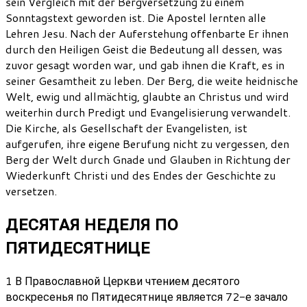
sein Vergleich mit der Bergversetzung zu einem
Sonntagstext geworden ist. Die Apostel lernten alle
Lehren Jesu. Nach der Auferstehung offenbarte Er ihnen
durch den Heiligen Geist die Bedeutung all dessen, was
zuvor gesagt worden war, und gab ihnen die Kraft, es in
seiner Gesamtheit zu leben. Der Berg, die weite heidnische
Welt, ewig und allmächtig, glaubte an Christus und wird
weiterhin durch Predigt und Evangelisierung verwandelt.
Die Kirche, als Gesellschaft der Evangelisten, ist
aufgerufen, ihre eigene Berufung nicht zu vergessen, den
Berg der Welt durch Gnade und Glauben in Richtung der
Wiederkunft Christi und des Endes der Geschichte zu
versetzen.
ДЕСЯТАЯ НЕДЕЛЯ ПО
ПЯТИДЕСЯТНИЦЕ
1 В Православной Церкви чтением десятого
воскресенья по Пятидесятнице является 72-е зачало