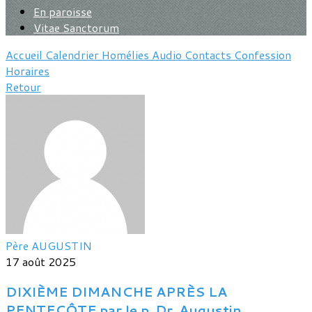
En paroisse
Vitae Sanctorum
Accueil
Calendrier
Homélies
Audio
Contacts
Confession
Horaires
Retour
Père AUGUSTIN
17 août 2025
DIXIÈME DIMANCHE APRÈS LA
PENTECÔTE par le p. Dr. Augustin