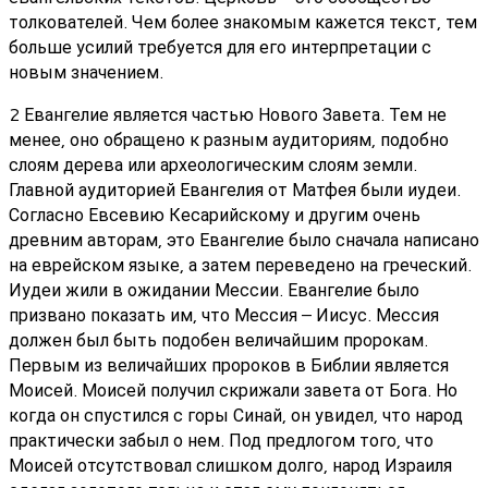
толкователей. Чем более знакомым кажется текст, тем
больше усилий требуется для его интерпретации с
новым значением.
2 Евангелие является частью Нового Завета. Тем не
менее, оно обращено к разным аудиториям, подобно
слоям дерева или археологическим слоям земли.
Главной аудиторией Евангелия от Матфея были иудеи.
Согласно Евсевию Кесарийскому и другим очень
древним авторам, это Евангелие было сначала написано
на еврейском языке, а затем переведено на греческий.
Иудеи жили в ожидании Мессии. Евангелие было
призвано показать им, что Мессия – Иисус. Мессия
должен был быть подобен величайшим пророкам.
Первым из величайших пророков в Библии является
Моисей. Моисей получил скрижали завета от Бога. Но
когда он спустился с горы Синай, он увидел, что народ
практически забыл о нем. Под предлогом того, что
Моисей отсутствовал слишком долго, народ Израиля