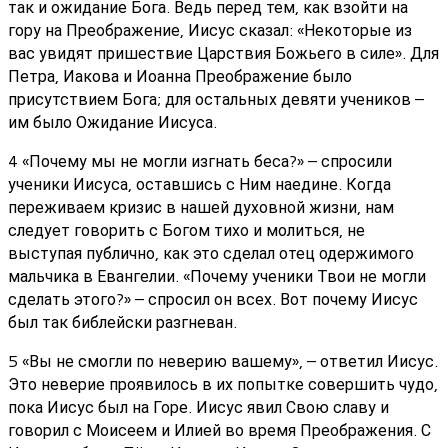
так и ожидание Бога. Ведь перед тем, как взойти на
гору на Преображение, Иисус сказал: «Некоторые из
вас увидят пришествие Царствия Божьего в силе». Для
Петра, Иакова и Иоанна Преображение было
присутствием Бога; для остальных девяти учеников –
им было Ожидание Иисуса.
4 «Почему мы не могли изгнать беса?» – спросили
ученики Иисуса, оставшись с Ним наедине. Когда
переживаем кризис в нашей духовной жизни, нам
следует говорить с Богом тихо и молиться, не
выступая публично, как это сделал отец одержимого
мальчика в Евангелии. «Почему ученики Твои не могли
сделать этого?» – спросил он всех. Вот почему Иисус
был так библейски разгневан.
5 «Вы не смогли по неверию вашему», – ответил Иисус.
Это неверие проявилось в их попытке совершить чудо,
пока Иисус был на Горе. Иисус явил Свою славу и
говорил с Моисеем и Илией во время Преображения. С