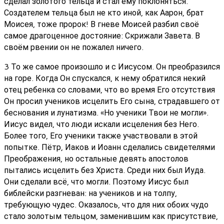
сделал золотого тельца и стал ему поклоняться.
Создателем тельца был не кто иной, как Аарон, брат
Моисея, тоже пророк! В гневе Моисей разбил своё
самое драгоценное достояние: Скрижали Завета. В
своём рвении он не пожалел ничего.
3 То же самое произошло и с Иисусом. Он преобразился
на горе. Когда Он спускался, к нему обратился некий
отец ребенка со словами, что во время Его отсутствия
Он просил учеников исцелить Его сына, страдавшего от
беснования и лунатизма. «Но ученики Твои не могли».
Иисус видел, что люди искали исцеления без Него.
Более того, Его ученики также участвовали в этой
попытке. Пётр, Иаков и Иоанн сделались свидетелями
Преображения, но остальные девять апостолов
пытались исцелить без Христа. Среди них был Иуда.
Они сделали всё, что могли. Поэтому Иисус был
библейски разгневан: на учеников и на толпу,
требующую чудес. Оказалось, что для них обоих чудо
стало золотым тельцом, заменившим как присутствие,