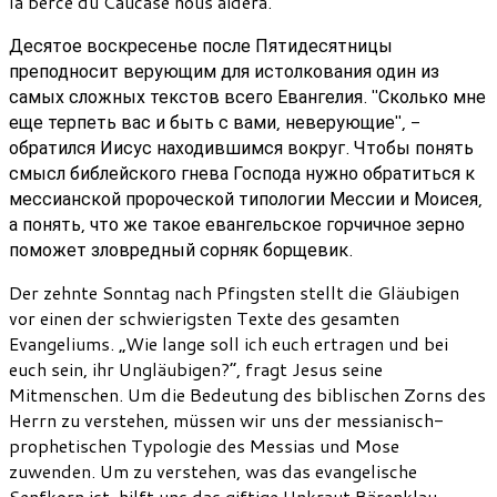
la berce du Caucase nous aidera.
Десятое воскресенье после Пятидесятницы
преподносит верующим для истолкования один из
самых сложных текстов всего Евангелия. "Сколько мне
еще терпеть вас и быть с вами, неверующие", -
обратился Иисус находившимся вокруг. Чтобы понять
смысл библейского гнева Господа нужно обратиться к
мессианской пророческой типологии Мессии и Моисея,
а понять, что же такое евангельское горчичное зерно
поможет зловредный сорняк борщевик.
Der zehnte Sonntag nach Pfingsten stellt die Gläubigen
vor einen der schwierigsten Texte des gesamten
Evangeliums. „Wie lange soll ich euch ertragen und bei
euch sein, ihr Ungläubigen?“, fragt Jesus seine
Mitmenschen. Um die Bedeutung des biblischen Zorns des
Herrn zu verstehen, müssen wir uns der messianisch-
prophetischen Typologie des Messias und Mose
zuwenden. Um zu verstehen, was das evangelische
Senfkorn ist, hilft uns das giftige Unkraut Bärenklau.