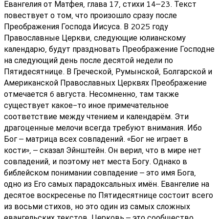
Евангелия от Матфея, глава 17, стихи 14–23. Текст
повествует о том, что произошло сразу после
Преображения Господа Иисуса. В 2025 году
Православные Церкви, следующие юлианскому
календарю, будут праздновать Преображение Господне
на следующий день после десятой недели по
Пятидесятнице. В Греческой, Румынской, Болгарской и
Американской Православных Церквях Преображение
отмечается 6 августа. Несомненно, там также
существует какое-то иное примечательное
соответствие между чтением и календарём. Эти
драгоценные мелочи всегда требуют внимания. Ибо
Бог – матрица всех совпадений. «Бог не играет в
кости», – сказал Эйнштейн. Он верил, что в мире нет
совпадений, и поэтому нет места Богу. Однако в
библейском понимании совпадение – это имя Бога,
одно из Его самых парадоксальных имён. Евангелие на
десятое воскресенье по Пятидесятнице состоит всего
из восьми стихов, но это один из самых сложных
евангельских текстов. Церковь – это сообщество