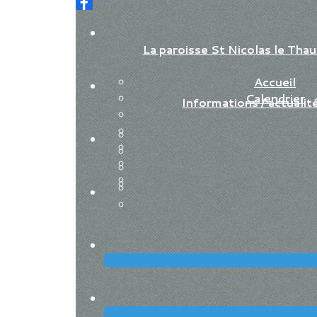
La paroisse St Nicolas le Th
Accueil
Calendrier
Informations / actualit