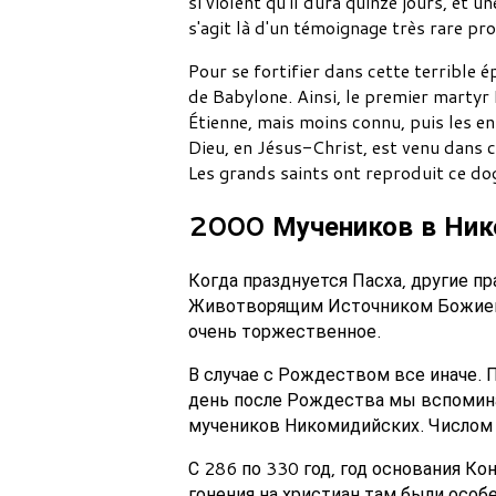
si violent qu'il dura quinze jours, et u
s'agit là d'un témoignage très rare pr
Pour se fortifier dans cette terrible é
de Babylone. Ainsi, le premier martyr 
Étienne, mais moins connu, puis les enf
Dieu, en Jésus-Christ, est venu dans c
Les grands saints ont reproduit ce dog
2000 Мучеников в Нико
Когда празднуется Пасха, другие пр
Животворящим Источником Божией 
очень торжественное.
В случае с Рождеством все иначе. 
день после Рождества мы вспомина
мучеников Никомидийских. Числом 
С 286 по 330 год, год основания К
гонения на христиан там были особ