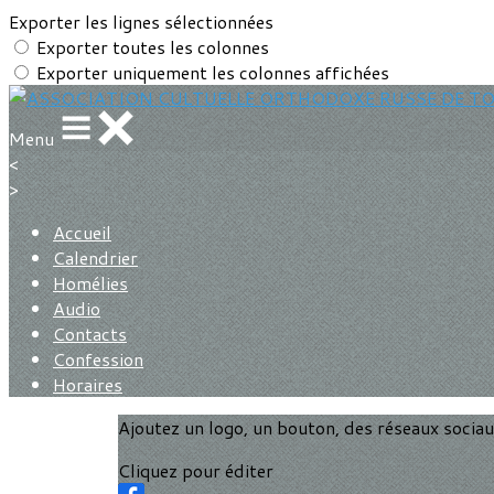
Exporter les lignes sélectionnées
Exporter toutes les colonnes
Exporter uniquement les colonnes affichées
Menu
<
>
Accueil
Calendrier
Homélies
Audio
Contacts
Confession
Horaires
Ajoutez un logo, un bouton, des réseaux socia
Cliquez pour éditer