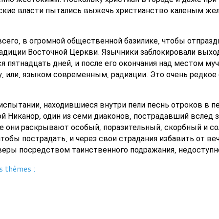
ские власти пытались выжечь христианство каленым жел
 всего, в огромной общественной базилике, чтобы отпраз
радиции Восточной Церкви. Язычники заблокировали выхо
я пятнадцать дней, и после его окончания над местом му
у, или, языком современным, радиации. Это очень редкое
испытании, находившиеся внутри пели песнь отроков в п
й Никанор, один из семи диаконов, пострадавший вслед з
е они раскрывают особый, поразительный, скорбный и с
чтобы пострадать, и через свои страдания избавить от в
веры посредством таинственного подражания, недоступно
s thèmes :