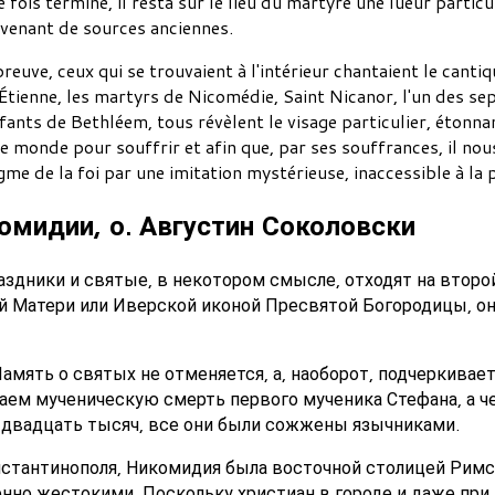
ne fois terminé, il resta sur le lieu du martyre une lueur particu
ovenant de sources anciennes.
preuve, ceux qui se trouvaient à l'intérieur chantaient le cant
Étienne, les martyrs de Nicomédie, Saint Nicanor, l'un des sep
ants de Bethléem, tous révèlent le visage particulier, étonnant,
e monde pour souffrir et afin que, par ses souffrances, il nous
me de la foi par une imitation mystérieuse, inaccessible à la 
мидии, о. Августин Соколовски
аздники и святые, в некотором смысле, отходят на второй 
Матери или Иверской иконой Пресвятой Богородицы, они
Память о святых не отменяется, а, наоборот, подчеркивае
ем мученическую смерть первого мученика Стефана, а че
двадцать тысяч, все они были сожжены язычниками.
онстантинополя, Никомидия была восточной столицей Рим
енно жестокими. Поскольку христиан в городе и даже пр