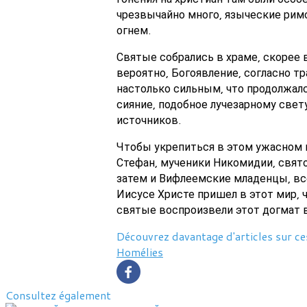
чрезвычайно много, языческие рим
огнем.
Святые собрались в храме, скорее
вероятно, Богоявление, согласно т
настолько сильным, что продолжалс
сияние, подобное лучезарному свет
источников.
Чтобы укрепиться в этом ужасном 
Стефан, мученики Никомидии, свято
затем и Вифлеемские младенцы, вс
Иисусе Христе пришел в этот мир, 
святые воспроизвели этот догмат 
Découvrez davantage d'articles sur ce
Homélies
Consultez également