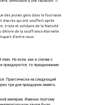
lière, semblable à une radiation. Il
ique des jeunes gens dans la fournaise
t diacres qui ont souffert après
 triste et solidaire de la Nativité.
 délivre de la souffrance éternelle.
plupart d'entre nous.
план. Но если, как в случае с
 празднуются, то празднование
тся. Практически на следующий
рез три дня празднуем память
ской империи. Именно поэтому
и императорском дворе было