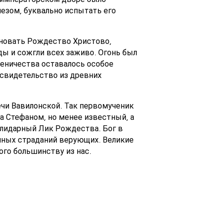
езом, буквально испытать его
дновать Рождество Христово,
ды и сожгли всех заживо. Огонь был
ченичества оставалось особое
 свидетельство из древних
ечи Вавилонской. Так первомученик
а Стефаном, но менее известный, а
олидарный Лик Рождества. Бог в
ечных страданий верующих. Великие
го большинству из нас.