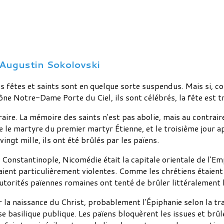
 Augustin Sokolovski
es fêtes et saints sont en quelque sorte suspendus. Mais si, 
cône Notre-Dame Porte du Ciel, ils sont célébrés, la fête est t
traire. La mémoire des saints n'est pas abolie, mais au contrai
e martyre du premier martyr Étienne, et le troisième jour a
gt mille, ils ont été brûlés par les païens.
Constantinople, Nicomédie était la capitale orientale de l'Em
taient particulièrement violentes. Comme les chrétiens étaie
 autorités païennes romaines ont tenté de brûler littéralement 
 la naissance du Christ, probablement l'Épiphanie selon la trad
basilique publique. Les païens bloquèrent les issues et brûlè