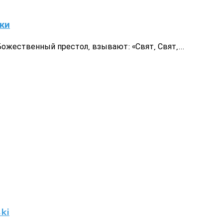
ки
жественный престол, взывают: «Свят, Свят,...
ki