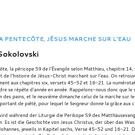
A PENTECÔTE, JÉSUS MARCHE SUR L'EAU
 Sokolovski
e, la péricope 59 de l'Évangile selon Matthieu, chapitre 14, v
'agit de l'histoire de Jésus-Christ marchant sur l'eau. On retrou
ment aux chapitres six, versets 45-52 et 16-21. La numérotati
dre se répète d’année en année. Rappelons-nous donc que le 
on des pains, et le neuvième dimanche celui de la marche sur l
mportant de piété, pour lequel le Seigneur donne la grâce aux c
rd während der Liturgie die Perikope 59 des Matthäusevange
n. Es ist die Geschichte von Jesus Christus, der über das Was
Johannes, jeweils in Kapitel sechs, Verse 45-52 und 16-21.