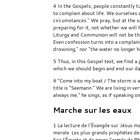
4 In the Gospels, people constantly tu
to complain about life. We ourselves co
circumstances." We pray, but at the 
preparing for it, not whether we will 
Liturgy and Communion will not be the 
Even confession turns into a complain
drowning," nor "the water no longer ho
5 Thus, in this Gospel text, we find 
which we should begin and end our day
6 “Come into my boat / The storm is a
title is “Seemann.” We are living in ve
always me,” he sings, as if speaking o
Marche sur les eaux
1 La lecture de l’Évangile sur Jésus 
morale. Les plus grands prophètes de 
fuir l'Égypte et de noyer l'armée de P