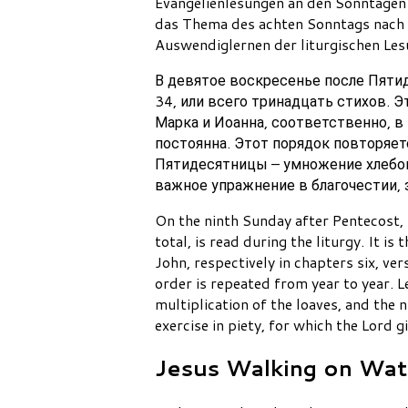
Evangelienlesungen an den Sonntagen i
das Thema des achten Sonntags nach 
Auswendiglernen der liturgischen Les
В девятое воскресенье после Пятид
34, или всего тринадцать стихов. Э
Марка и Иоанна, соответственно, в
постоянна. Этот порядок повторяет
Пятидесятницы – умножение хлебов,
важное упражнение в благочестии, з
On the ninth Sunday after Pentecost, 
total, is read during the liturgy. It i
John, respectively in chapters six, 
order is repeated from year to year. 
multiplication of the loaves, and the 
exercise in piety, for which the Lord g
Jesus Walking on Wat