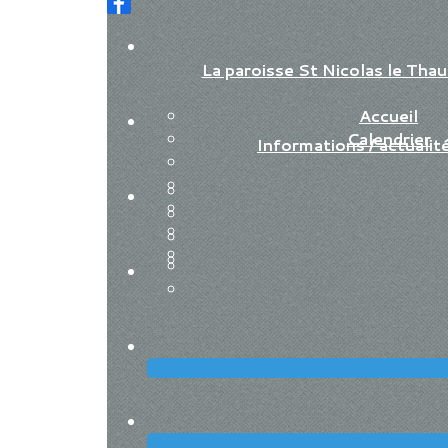
La paroisse St Nicolas le Th
Accueil
Calendrier
Informations / actualit