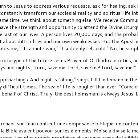
rn to Jesus to address various requests, ask for healing, ask
nstantly transform our ecclesial reality and spiritual life int
same time, we think about something else. We receive Commu
have the strength and opportunity to attend the Divine Liturg
last of our lives. A person lives 20,000 days, and the probabil
t about difficulties and our own weaknesses. But the Apostle 
lds me," "I cannot swim," "I suddenly felt cold." No, he simpl
a prototype of the future Jesus Prayer of Orthodox ascetics, 
s and nights. "Lord, save me! Lord, save me! Lord, save me!"
pproaching / And night is falling,” sings Till Lindemann in t
ry difficult times. The sea of life is rougher than ever. “Come i
n behalf of Christ. Truly, the best helmsman is always Jesus. L
marchant sur l’eau contient une composante biblique, un conten
la Bible avaient pouvoir sur les éléments. Moïse a divisé la
haraon. Les plus grands prophètes et thaumaturges de la Bible,