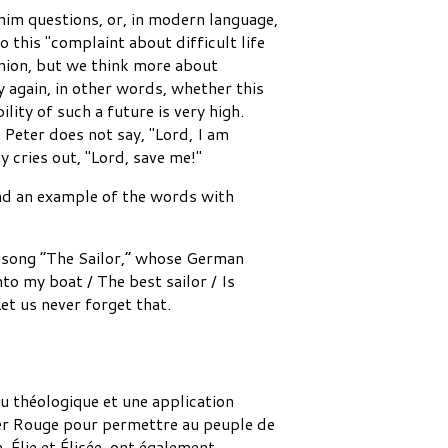
 him questions, or, in modern language,
o this "complaint about difficult life
nion, but we think more about
y again, in other words, whether this
ity of such a future is very high.
Peter does not say, "Lord, I am
y cries out, "Lord, save me!"
and an example of the words with
he song “The Sailor,” whose German
nto my boat / The best sailor / Is
et us never forget that.
u théologique et une application
 mer Rouge pour permettre au peuple de
 Élie et Élisée, ont également