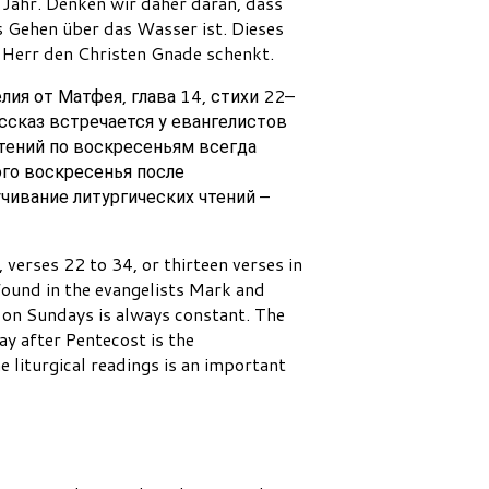
 Jahr. Denken wir daher daran, dass
 Gehen über das Wasser ist. Dieses
r Herr den Christen Gnade schenkt.
ия от Матфея, глава 14, стихи 22–
ассказ встречается у евангелистов
чтений по воскресеньям всегда
ого воскресенья после
чивание литургических чтений –
verses 22 to 34, or thirteen verses in
s found in the evangelists Mark and
 on Sundays is always constant. The
ay after Pentecost is the
e liturgical readings is an important