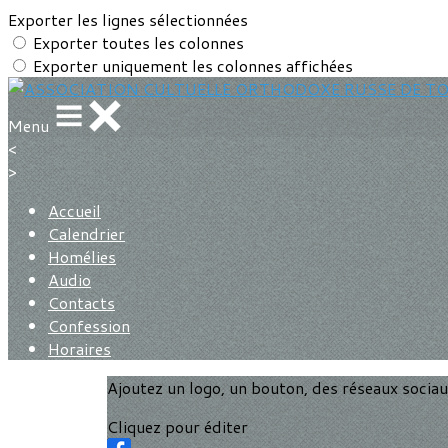
Exporter les lignes sélectionnées
Exporter toutes les colonnes
Exporter uniquement les colonnes affichées
Menu
<
>
Accueil
Calendrier
Homélies
Audio
Contacts
Confession
Horaires
Ajoutez un logo, un bouton, des réseaux socia
Cliquez pour éditer