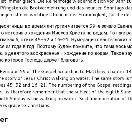
st immer gleich. Die Reihenfolge wiederholt sich von Jahr zu
Pfingsten die Brotvermehrung und des neunten Sonntags das
ungen ist eine wichtige Übung in der Frömmigkeit, für die de
есятницы во время литургии читается 59-е зачало Евангел
то история о хождении Иисуса Христа по водам. Тот же р
 главах 6, стихи 45–52 и 16–21. Нумерация евангельских 
ся из года в год. Поэтому будем помнить, что тема восьм
 а девятого воскресенья – хождение по водам. Такое зау
а которое Господь дарует благодать.
Pericope 59 of the Gospel according to Matthew, chapter 14, 
s the story of Jesus Christ walking on water. The same story i
verses 45-52 and 16-21. The numbering of the Gospel readings
Let us therefore remember that the subject of the eighth Sund
ninth Sunday is the walking on water. Such memorization of th
ives grace to Christians.
er