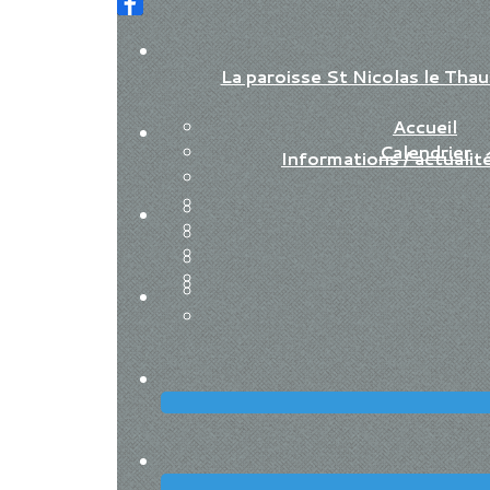
La paroisse St Nicolas le Th
Accueil
Calendrier
Informations / actualit