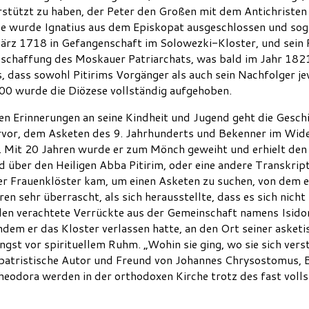
stützt zu haben, der Peter den Großen mit dem Antichristen i
he wurde Ignatius aus dem Episkopat ausgeschlossen und sogar
 März 1718 in Gefangenschaft im Solowezki-Kloster, und sein 
Abschaffung des Moskauer Patriarchats, was bald im Jahr 182
s, dass sowohl Pitirims Vorgänger als auch sein Nachfolger je
0 wurde die Diözese vollständig aufgehoben.
n Erinnerungen an seine Kindheit und Jugend geht die Geschi
vor, dem Asketen des 9. Jahrhunderts und Bekenner im Wide
 Mit 20 Jahren wurde er zum Mönch geweiht und erhielt den Na
 über den Heiligen Abba Pitirim, oder eine andere Transkrip
 der Frauenklöster kam, um einen Asketen zu suchen, von dem er
ren sehr überrascht, als sich herausstellte, dass es sich nic
len verachtete Verrückte aus der Gemeinschaft namens Isidora.
dem er das Kloster verlassen hatte, an den Ort seiner asket
ngst vor spirituellem Ruhm. „Wohin sie ging, wo sie sich vers
 patristische Autor und Freund von Johannes Chrysostomus, B
heodora werden in der orthodoxen Kirche trotz des fast voll