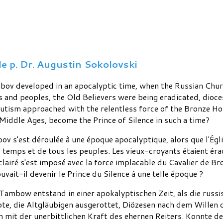
le p. Dr. Augustin Sokolovski
mbov developed in an apocalyptic time, when the Russian Chur
s and peoples, the Old Believers were being eradicated, dioce
lutism approached with the relentless force of the Bronze Ho
 Middle Ages, become the Prince of Silence in such a time?
ov s'est déroulée à une époque apocalyptique, alors que l'Égli
 temps et de tous les peuples. Les vieux-croyants étaient éra
clairé s'est imposé avec la force implacable du Cavalier de Br
vait-il devenir le Prince du Silence à une telle époque ?
n Tambow entstand in einer apokalyptischen Zeit, als die russ
ebte, die Altgläubigen ausgerottet, Diözesen nach dem Wille
 mit der unerbittlichen Kraft des ehernen Reiters. Konnte de