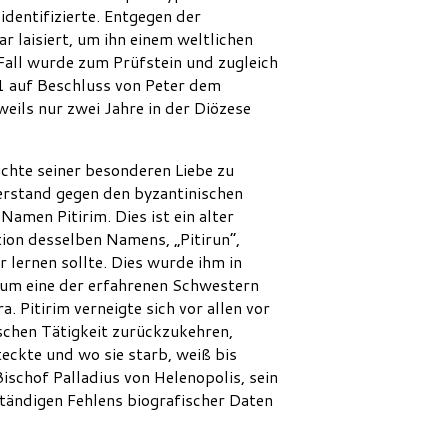
dentifizierte. Entgegen der
 laisiert, um ihn einem weltlichen
Fall wurde zum Prüfstein und zugleich
1 auf Beschluss von Peter dem
weils nur zwei Jahre in der Diözese
chte seiner besonderen Liebe zu
rstand gegen den byzantinischen
men Pitirim. Dies ist ein alter
tion desselben Namens, „Pitirun“,
 lernen sollte. Dies wurde ihm in
ht um eine der erfahrenen Schwestern
 Pitirim verneigte sich vor allen vor
ischen Tätigkeit zurückzukehren,
teckte und wo sie starb, weiß bis
ischof Palladius von Helenopolis, sein
ständigen Fehlens biografischer Daten