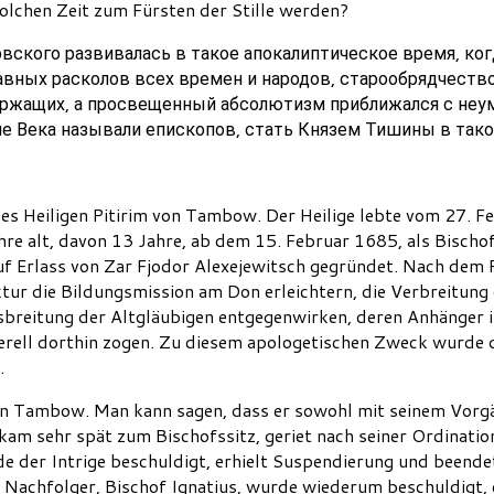
solchen Zeit zum Fürsten der Stille werden?
вского развивалась в такое апокалиптическое время, ко
вных расколов всех времен и народов, старообрядчество
ержащих, а просвещенный абсолютизм приближался с неу
ие Века называли епископов, стать Князем Тишины в так
es Heiligen Pitirim von Tambow. Der Heilige lebte vom 27. Fe
ahre alt, davon 13 Jahre, ab dem 15. Februar 1685, als Bis
f Erlass von Zar Fjodor Alexejewitsch gegründet. Nach dem P
tur die Bildungsmission am Don erleichtern, die Verbreitung
sbreitung der Altgläubigen entgegenwirken, deren Anhänger 
erell dorthin zogen. Zu diesem apologetischen Zweck wurde 
.
von Tambow. Man kann sagen, dass er sowohl mit seinem Vorg
kam sehr spät zum Bischofssitz, geriet nach seiner Ordination
e der Intrige beschuldigt, erhielt Suspendierung und beende
s Nachfolger, Bischof Ignatius, wurde wiederum beschuldigt