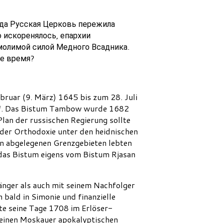
гда Русская Церковь пережила
 искоренялось, епархии
молимой силой Медного Всадника.
ое время?
bruar (9. März) 1645 bis zum 28. Juli
chof. Das Bistum Tambow wurde 1682
lan der russischen Regierung sollte
 der Orthodoxie unter den heidnischen
in abgelegenen Grenzgebieten lebten
das Bistum eigens vom Bistum Rjasan
änger als auch mit seinem Nachfolger
 bald in Simonie und finanzielle
te seine Tage 1708 im Erlöser-
, einen Moskauer apokalyptischen