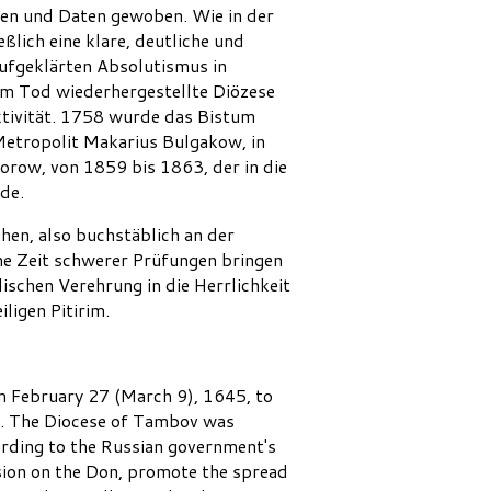
amen und Daten gewoben. Wie in der
lich eine klare, deutliche und
 aufgeklärten Absolutismus in
nem Tod wiederhergestellte Diözese
ktivität. 1758 wurde das Bistum
Metropolit Makarius Bulgakow, in
row, von 1859 bis 1863, der in die
de.
hen, also buchstäblich an der
ne Zeit schwerer Prüfungen bringen
dischen Verehrung in die Herrlichkeit
ligen Pitirim.
m February 27 (March 9), 1645, to
op. The Diocese of Tambov was
ording to the Russian government's
ssion on the Don, promote the spread