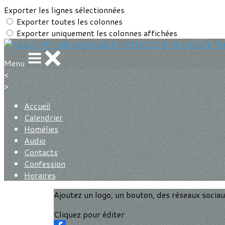
Exporter les lignes sélectionnées
Exporter toutes les colonnes
Exporter uniquement les colonnes affichées
Menu
<
>
Accueil
Calendrier
Homélies
Audio
Contacts
Confession
Horaires
Ajoutez un logo, un bouton, des réseaux socia
Cliquez pour éditer