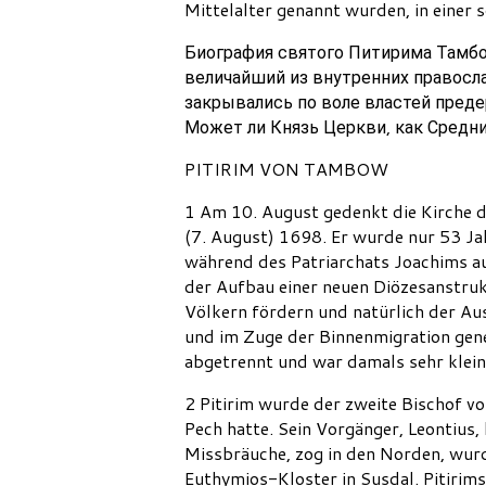
Mittelalter genannt wurden, in einer 
Биография святого Питирима Тамбо
величайший из внутренних правосла
закрывались по воле властей пред
Может ли Князь Церкви, как Средн
PITIRIM VON TAMBOW
1 Am 10. August gedenkt die Kirche d
(7. August) 1698. Er wurde nur 53 J
während des Patriarchats Joachims au
der Aufbau einer neuen Diözesanstruk
Völkern fördern und natürlich der Au
und im Zuge der Binnenmigration gen
abgetrennt und war damals sehr klein
2 Pitirim wurde der zweite Bischof 
Pech hatte. Sein Vorgänger, Leontius, 
Missbräuche, zog in den Norden, wurd
Euthymios-Kloster in Susdal. Pitirim