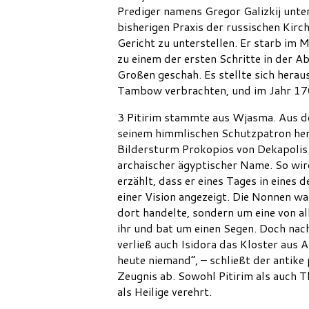
Prediger namens Gregor Galizkij unter
bisherigen Praxis der russischen Kirc
Gericht zu unterstellen. Er starb im
zu einem der ersten Schritte in der 
Großen geschah. Es stellte sich herau
Tambow verbrachten, und im Jahr 170
3 Pitirim stammte aus Wjasma. Aus de
seinem himmlischen Schutzpatron her
Bildersturm Prokopios von Dekapolis.
archaischer ägyptischer Name. So wird
erzählt, dass er eines Tages in eines
einer Vision angezeigt. Die Nonnen wa
dort handelte, sondern um eine von al
ihr und bat um einen Segen. Doch nach
verließ auch Isidora das Kloster aus A
heute niemand“, – schließt der antike
Zeugnis ab. Sowohl Pitirim als auch T
als Heilige verehrt.