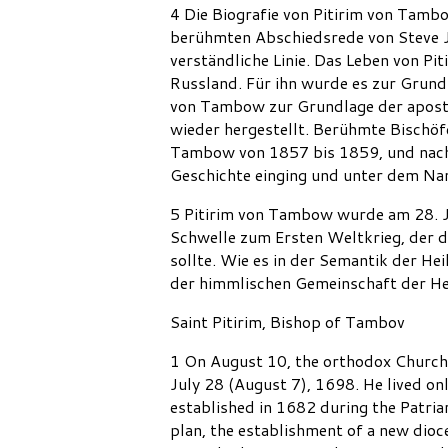
4 Die Biografie von Pitirim von Tambo
berühmten Abschiedsrede von Steve Jo
verständliche Linie. Das Leben von Pit
Russland. Für ihn wurde es zur Grund
von Tambow zur Grundlage der aposto
wieder hergestellt. Berühmte Bischö
Tambow von 1857 bis 1859, und nach i
Geschichte einging und unter dem N
5 Pitirim von Tambow wurde am 28. Ju
Schwelle zum Ersten Weltkrieg, der 
sollte. Wie es in der Semantik der Hei
der himmlischen Gemeinschaft der Heil
Saint Pitirim, Bishop of Tambov
1 On August 10, the orthodox Church
July 28 (August 7), 1698. He lived o
established in 1682 during the Patri
plan, the establishment of a new dioc