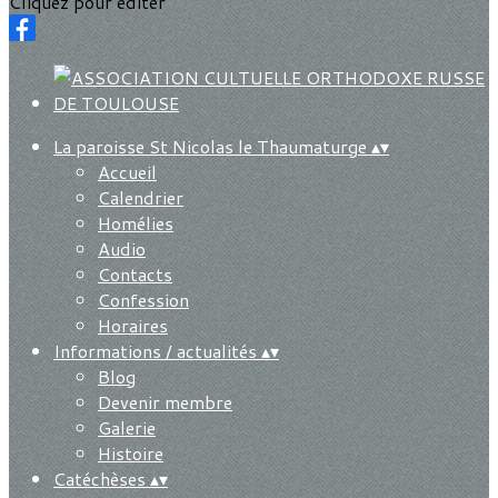
Cliquez pour éditer
La paroisse St Nicolas le Thaumaturge
▴
▾
Accueil
Calendrier
Homélies
Audio
Contacts
Confession
Horaires
Informations / actualités
▴
▾
Blog
Devenir membre
Galerie
Histoire
Catéchèses
▴
▾