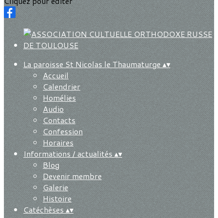
Cliquez pour éditer
La paroisse St Nicolas le Thaumaturge
▴
▾
Accueil
Calendrier
Homélies
Audio
Contacts
Confession
Horaires
Informations / actualités
▴
▾
Blog
Devenir membre
Galerie
Histoire
Catéchèses
▴
▾