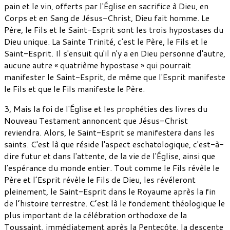
pain et le vin, offerts par l'Église en sacrifice à Dieu, en
Corps et en Sang de Jésus-Christ, Dieu fait homme. Le
Père, le Fils et le Saint-Esprit sont les trois hypostases du
Dieu unique. La Sainte Trinité, c'est le Père, le Fils et le
Saint-Esprit. Il s'ensuit qu'il n'y a en Dieu personne d'autre,
aucune autre « quatrième hypostase » qui pourrait
manifester le Saint-Esprit, de même que l'Esprit manifeste
le Fils et que le Fils manifeste le Père.
3, Mais la foi de l'Église et les prophéties des livres du
Nouveau Testament annoncent que Jésus-Christ
reviendra. Alors, le Saint-Esprit se manifestera dans les
saints. C'est là que réside l'aspect eschatologique, c'est-à-
dire futur et dans l'attente, de la vie de l'Église, ainsi que
l'espérance du monde entier. Tout comme le Fils révèle le
Père et l’Esprit révèle le Fils de Dieu, les révéleront
pleinement, le Saint-Esprit dans le Royaume après la fin
de l’histoire terrestre. C’est là le fondement théologique le
plus important de la célébration orthodoxe de la
Toussaint, immédiatement après la Pentecôte, la descente