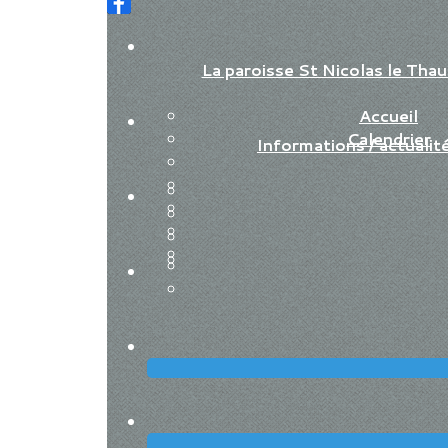
La paroisse St Nicolas le Th
Accueil
Calendrier
Informations / actualit