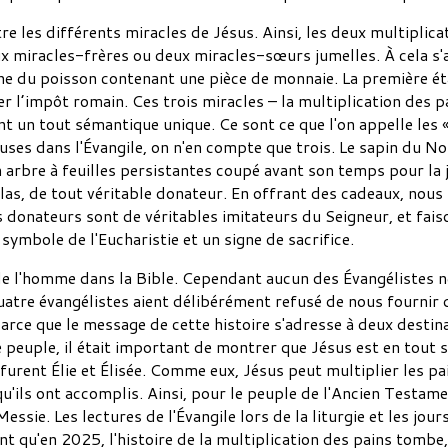
ntre les différents miracles de Jésus. Ainsi, les deux multiplica
x miracles-frères ou deux miracles-sœurs jumelles. À cela s'aj
he du poisson contenant une pièce de monnaie. La première éta
er l’impôt romain. Ces trois miracles – la multiplication des p
t un tout sémantique unique. Ce sont ce que l'on appelle les 
es dans l'Évangile, on n'en compte que trois. Le sapin du No
n arbre à feuilles persistantes coupé avant son temps pour la 
as, de tout véritable donateur. En offrant des cadeaux, nous 
donateurs sont de véritables imitateurs du Seigneur, et faisons
symbole de l'Eucharistie et un signe de sacrifice.
e de l'homme dans la Bible. Cependant aucun des Évangéliste
 quatre évangélistes aient délibérément refusé de nous fourni
parce que le message de cette histoire s'adresse à deux destina
 peuple, il était important de montrer que Jésus est en tout
urent Élie et Élisée. Comme eux, Jésus peut multiplier les p
 qu'ils ont accomplis. Ainsi, pour le peuple de l'Ancien Testam
Messie. Les lectures de l'Évangile lors de la liturgie et les j
ant qu'en 2025, l'histoire de la multiplication des pains tombe