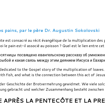
es pains, par le père Dr. Augustin Sokolovski
te est consacré au récit évangélique de la multiplication des
i le pain est-il associé au poisson ? Quel est le lien entre cet
сятницы посвящено евангельскому рассказу об умножении
 рыбой и какая связь между этим деянием Иисуса и Евхар
dedicated to the Gospel story of the multiplication of loaves
ith fish, and what is the connection between this act of Jesu
 der Geschichte der Brotvermehrung gewidmet. Wie viele sol
dung gebracht und welcher Zusammenhang besteht zwischen di
 APRÈS LA PENTECÔTE ET LA PR