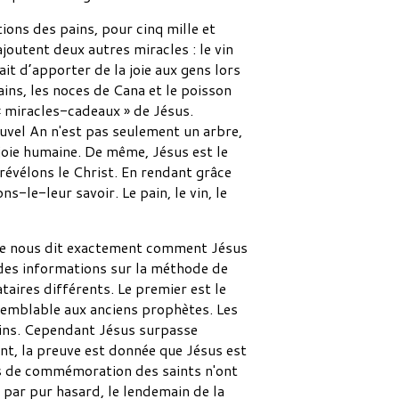
tions des pains, pour cinq mille et
outent deux autres miracles : le vin
it d’apporter de la joie aux gens lors
ains, les noces de Cana et le poisson
« miracles-cadeaux » de Jésus.
uvel An n'est pas seulement un arbre,
joie humaine. De même, Jésus est le
révélons le Christ. En rendant grâce
-le-leur savoir. Le pain, le vin, le
s ne nous dit exactement comment Jésus
r des informations sur la méthode de
taires différents. Le premier est le
 semblable aux anciens prophètes. Les
ains. Cependant Jésus surpasse
ent, la preuve est donnée que Jésus est
ours de commémoration des saints n'ont
, par pur hasard, le lendemain de la