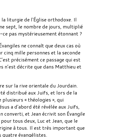
a liturgie de l'Église orthodoxe. Il
me sept, le nombre de jours, multiplié
est-ce pas mystérieusement étonnant ?
s Évangiles ne connaît que deux cas où
ur cinq mille personnes et la seconde
 C’est précisément ce passage qui est
es n’est décrite que dans Matthieu et
e sur la rive orientale du Jourdain.
é distribué aux Juifs, et lors de la
plusieurs « théologies », qui
sus a d'abord été révélée aux Juifs,
n converti, et Jean écrivit son Évangile
 pour tous deux, Luc et Jean, que le
rigine à tous. Il est très important que
s quatre évangélistes.