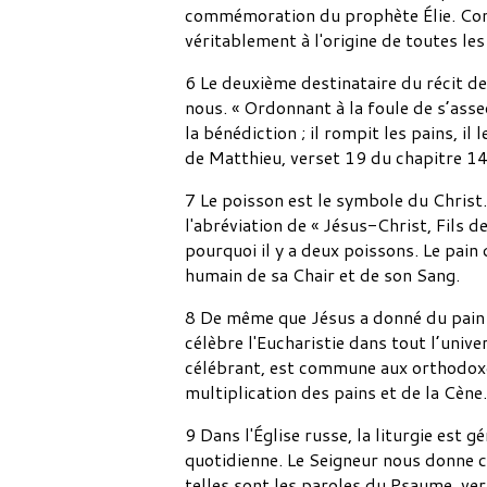
commémoration du prophète Élie. Comme 
véritablement à l'origine de toutes le
6 Le deuxième destinataire du récit de
nous. « Ordonnant à la foule de s’asseoi
la bénédiction ; il rompit les pains, il
de Matthieu, verset 19 du chapitre 14. 
7 Le poisson est le symbole du Christ.
l'abréviation de « Jésus-Christ, Fils 
pourquoi il y a deux poissons. Le pain 
humain de sa Chair et de son Sang.
8 De même que Jésus a donné du pain à 
célèbre l'Eucharistie dans tout l’univer
célébrant, est commune aux orthodoxes,
multiplication des pains et de la Cène.
9 Dans l'Église russe, la liturgie est g
quotidienne. Le Seigneur nous donne c
telles sont les paroles du Psaume, vers