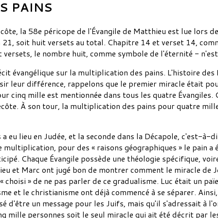
S PAINS
te, la 58e péricope de l'Évangile de Matthieu est lue lors de l
à 21, soit huit versets au total. Chapitre 14 et verset 14, com
it versets, le nombre huit, comme symbole de l'éternité - n'
récit évangélique sur la multiplication des pains. L'histoire de
isir leur différence, rappelons que le premier miracle était po
our cinq mille est mentionnée dans tous les quatre Évangiles.
côte. À son tour, la multiplication des pains pour quatre mill
a eu lieu en Judée, et la seconde dans la Décapole, c'est-à-dir
 multiplication, pour des « raisons géographiques » le pain a ét
ipé. Chaque Évangile possède une théologie spécifique, voire 
hieu et Marc ont jugé bon de montrer comment le miracle de Jé
« choisi » de ne pas parler de ce gradualisme. Luc était un païe
ïsme et le christianisme ont déjà commencé à se séparer. Ainsi,
 d'être un message pour les Juifs, mais qu'il s'adressait à l'o
q mille personnes soit le seul miracle qui ait été décrit par le