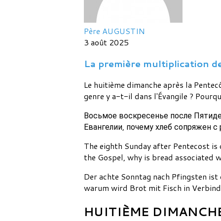
Père AUGUSTIN
3 août 2025
La première multiplication d
Le huitième dimanche après la Pentecô
genre y a-t-il dans l'Évangile ? Pourquo
Восьмое воскресенье после Пятиде
Евангелии, почему хлеб сопряжен с
The eighth Sunday after Pentecost is 
the Gospel, why is bread associated w
Der achte Sonntag nach Pfingsten ist
warum wird Brot mit Fisch in Verbin
HUITIÈME DIMANCHE