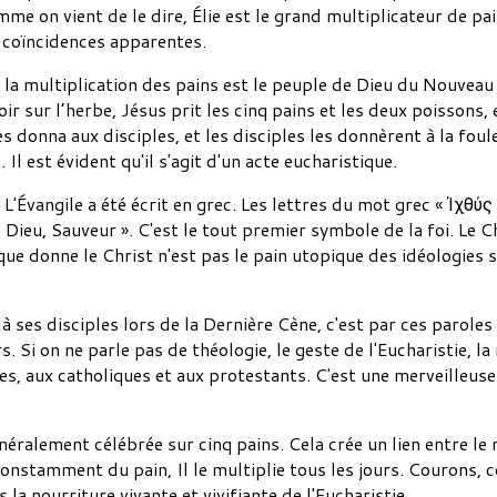
on vient de le dire, Élie est le grand multiplicateur de pain
s coïncidences apparentes.
 la multiplication des pains est le peuple de Dieu du Nouveau 
r sur l’herbe, Jésus prit les cinq pains et les deux poissons, e
 les donna aux disciples, et les disciples les donnèrent à la foul
Il est évident qu'il s'agit d'un acte eucharistique.
 L'Évangile a été écrit en grec. Les lettres du mot grec « Ίχθ
de Dieu, Sauveur ». C'est le tout premier symbole de la foi. Le
que donne le Christ n'est pas le pain utopique des idéologies so
ses disciples lors de la Dernière Cène, c'est par ces paroles 
s. Si on ne parle pas de théologie, le geste de l'Eucharistie, l
 aux catholiques et aux protestants. C'est une merveilleuse f
énéralement célébrée sur cinq pains. Cela crée un lien entre le r
onstamment du pain, Il le multiplie tous les jours. Courons, 
 la nourriture vivante et vivifiante de l'Eucharistie.