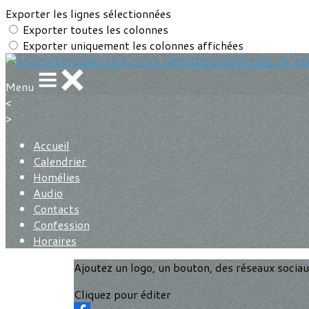
Exporter les lignes sélectionnées
Exporter toutes les colonnes
Exporter uniquement les colonnes affichées
Menu
<
>
Accueil
Calendrier
Homélies
Audio
Contacts
Confession
Horaires
Ajoutez un logo, un bouton, des réseaux socia
Cliquez pour éditer