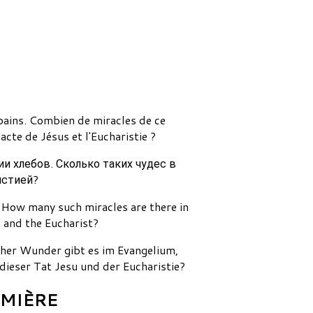
 pains. Combien de miracles de ce
 acte de Jésus et l'Eucharistie ?
 хлебов. Сколько таких чудес в
истией?
. How many such miracles are there in
s and the Eucharist?
cher Wunder gibt es im Evangelium,
eser Tat Jesu und der Eucharistie?
EMIÈRE