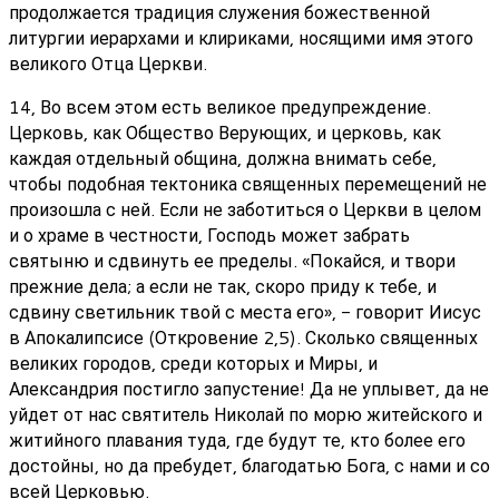
продолжается традиция служения божественной
литургии иерархами и клириками, носящими имя этого
великого Отца Церкви.
14, Во всем этом есть великое предупреждение.
Церковь, как Общество Верующих, и церковь, как
каждая отдельный община, должна внимать себе,
чтобы подобная тектоника священных перемещений не
произошла с ней. Если не заботиться о Церкви в целом
и о храме в честности, Господь может забрать
святыню и сдвинуть ее пределы. «Покайся, и твори
прежние дела; а если не так, скоро приду к тебе, и
сдвину светильник твой с места его», - говорит Иисус
в Апокалипсисе (Откровение 2,5). Сколько священных
великих городов, среди которых и Миры, и
Александрия постигло запустение! Да не уплывет, да не
уйдет от нас святитель Николай по морю житейского и
житийного плавания туда, где будут те, кто более его
достойны, но да пребудет, благодатью Бога, с нами и со
всей Церковью.