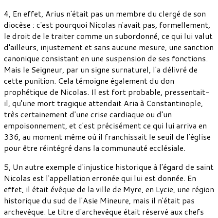
4, En effet, Arius n'était pas un membre du clergé de son
diocèse ; c'est pourquoi Nicolas n'avait pas, formellement,
le droit de le traiter comme un subordonné, ce qui lui valut
d'ailleurs, injustement et sans aucune mesure, une sanction
canonique consistant en une suspension de ses fonctions.
Mais le Seigneur, par un signe surnaturel, l'a délivré de
cette punition. Cela témoigne également du don
prophétique de Nicolas. Il est fort probable, pressentait-
il, qu'une mort tragique attendait Aria à Constantinople,
très certainement d'une crise cardiaque ou d'un
empoisonnement, et c'est précisément ce qui lui arriva en
336, au moment même où il franchissait le seuil de l'église
pour être réintégré dans la communauté ecclésiale.
5, Un autre exemple d'injustice historique à l'égard de saint
Nicolas est l'appellation erronée qui lui est donnée. En
effet, il était évêque de la ville de Myre, en Lycie, une région
historique du sud de l'Asie Mineure, mais il n'était pas
archevêque. Le titre d'archevêque était réservé aux chefs