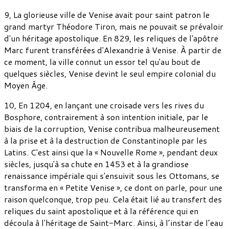
9, La glorieuse ville de Venise avait pour saint patron le
grand martyr Théodore Tiron, mais ne pouvait se prévaloir
d'un héritage apostolique. En 829, les reliques de l'apôtre
Marc furent transférées d'Alexandrie à Venise. À partir de
ce moment, la ville connut un essor tel qu'au bout de
quelques siècles, Venise devint le seul empire colonial du
Moyen Âge.
10, En 1204, en lançant une croisade vers les rives du
Bosphore, contrairement à son intention initiale, par le
biais de la corruption, Venise contribua malheureusement
à la prise et à la destruction de Constantinople par les
Latins. C'est ainsi que la « Nouvelle Rome », pendant deux
siècles, jusqu'à sa chute en 1453 et à la grandiose
renaissance impériale qui s'ensuivit sous les Ottomans, se
transforma en « Petite Venise », ce dont on parle, pour une
raison quelconque, trop peu. Cela était lié au transfert des
reliques du saint apostolique et à la référence qui en
découla à l'héritage de Saint-Marc. Ainsi, à l’instar de l’eau