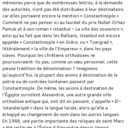
mémoires parce que de nombreuses lettres, à la demande
des autorités, n'ont pas été distribuées à leur destinataire,
car elles portaient encore la mention « Constantinople ».
Comment ne pas penser ici au lauréat du prix Nobel Orhan
Pamuk et à son roman « Istanbul – La ville des souvenirs »,
ainsi qu’au fait que dans les Balkans, Istanbul est encore
appelée « Constantinople » en Grèce, ou « Tsargrad »,
littéralement « la ville de l’Empereur », dans les pays
slaves. Pourquoi les chrétiens orthodoxes ne
poursuivraient-ils pas, comme un vœu personnel, cette
pieuse tradition de dénomination ? Imaginons
qu’aujourd’hui, la plupart des avions à destination de la
patrie ou de contrées lointaines passent par
Constantinople. De même, les avions à destination de
l’Égypte survolent Alexandrie, une autre grande ville
orthodoxe antique qui, soit dit en passant, s’appelle « El-
Iskandariyah » dans la langue locale, alors qu’elle a
échappé au changement de nom dans les autres langues.
En 1968, une partie importante des reliques de saint Marc
a été restituée à l'Église d'Alexandrie depuis Venise,