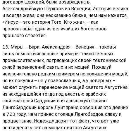
договору Церквей, была возвращена в
Александрийскую Церковь из Венеции. История велика
и всегда жива, она несказанно ближе, чем нам кажется.
«Иисус – это история Того, Кто жив», - как
провозглашал один из величайших богословов
прошлого столетия.
13, Миры – Бари, Александрия – Венеция – таковы
лишь немногочисленные примеры таинственных
промыслительных, потрясающих своей тектонической
силой перенесений святых и их мощей. Пожалуй,
исключительно редким примером не похищения мощей,
но их покупки - не у православных, а у неверных -
может служить перенесение мощей святого Августина
из находившейся тогда под властью арабских
завоевателей Сардинии в итальянскую Павию.
Лангобардский король Луитпранд совершил это деяние
в 723 году, чем принес столице Лангобардов славу и
процветание. Надежду дарит тот факт, что вот уже
почти десять лет на мощах святого Августина