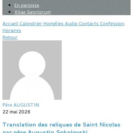
En paroisse
Vitae Sanctorum
Accueil
Calendrier
Homélies
Audio
Contacts
Confession
Horaires
Retour
Père AUGUSTIN
22 mai 2026
Translation des reliques de Saint Nicolas
par père Augustin Sokolovski