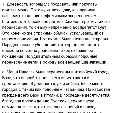
7, Древность запрещала продавать или покупать
святые мощи. Потому их похищали, как правило
называя это деяние эвфемизмом «перенесение».
Считалось, что если святой, или Сам Бог, против такого
перенесения, то он ему непременно воспрепятствует.
Это конечно же странный обычай, ускользающий от
нашего понимания. Но таковы были священные нравы.
Парадоксальное убеждение того средневекового
времени негласно дозволяло такое сакральное
похищение. Но удивительным образом подобные
перенесение легли в основу всей нашей цивилизации.
8, Мощи Николая были перенесены в италийский город
Бари, что способствовало его известности и
процветанию. В древности, да и сейчас, было много
городов с таким или подобным названием. Но известен
прежде всего Бари в Италии. В последние десятилетия,
благодаря возрождению Русской Церкви после
семидесяти лет атеистических гонений и приход
паломников привели к великолепному этого города