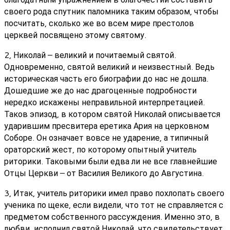
своего рода спутник паломника таким образом, чтобы
посчитать, сколько же во всем мире престолов
церквей посвящено этому святому.
2, Николай – великий и почитаемый святой.
Одновременно, святой великий и неизвестный. Ведь
историческая часть его биографии до нас не дошла.
Дошедшие же до нас драгоценные подробности
нередко искажены неправильной интерпретацией.
Таков эпизод, в котором святой Николай описывается
ударившим пресвитера еретика Ария на церковном
Соборе. Он означает вовсе не ударение, а типичный
ораторский жест, по которому опытный учитель
риторики. Таковыми были едва ли не все главнейшие
Отцы Церкви – от Василия Великого до Августина.
3, Итак, учитель риторики имел право похлопать своего
ученика по щеке, если видели, что тот не справляется с
предметом собственного рассуждения. Именно это, в
любви, исполнил святой Николай, что свидетельствует