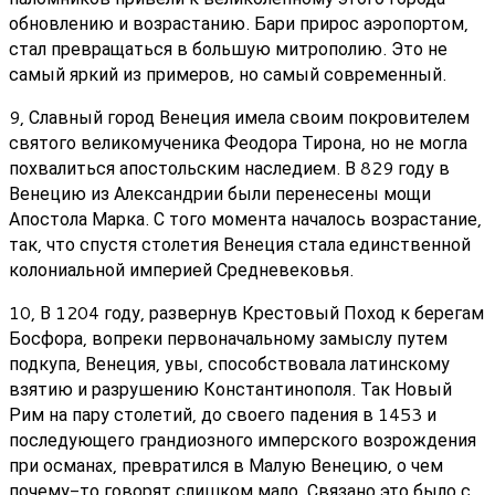
обновлению и возрастанию. Бари прирос аэропортом,
стал превращаться в большую митрополию. Это не
самый яркий из примеров, но самый современный.
9, Славный город Венеция имела своим покровителем
святого великомученика Феодора Тирона, но не могла
похвалиться апостольским наследием. В 829 году в
Венецию из Александрии были перенесены мощи
Апостола Марка. С того момента началось возрастание,
так, что спустя столетия Венеция стала единственной
колониальной империей Средневековья.
10, В 1204 году, развернув Крестовый Поход к берегам
Босфора, вопреки первоначальному замыслу путем
подкупа, Венеция, увы, способствовала латинскому
взятию и разрушению Константинополя. Так Новый
Рим на пару столетий, до своего падения в 1453 и
последующего грандиозного имперского возрождения
при османах, превратился в Малую Венецию, о чем
почему-то говорят слишком мало. Связано это было с