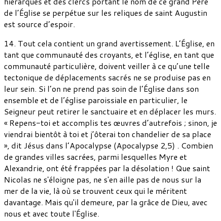
hiérarques et des clercs portant le nom de ce grand Père
de l’Église se perpétue sur les reliques de saint Augustin
est source d’espoir.
14. Tout cela contient un grand avertissement. L’Église, en
tant que communauté des croyants, et l’église, en tant que
communauté particulière, doivent veiller à ce qu’une telle
tectonique de déplacements sacrés ne se produise pas en
leur sein. Si l’on ne prend pas soin de l’Église dans son
ensemble et de l’église paroissiale en particulier, le
Seigneur peut retirer le sanctuaire et en déplacer les murs.
« Repens-toi et accomplis tes œuvres d’autrefois ; sinon, je
viendrai bientôt à toi et j’ôterai ton chandelier de sa place
», dit Jésus dans l’Apocalypse (Apocalypse 2,5) . Combien
de grandes villes sacrées, parmi lesquelles Myre et
Alexandrie, ont été frappées par la désolation ! Que saint
Nicolas ne s'éloigne pas, ne s'en aille pas de nous sur la
mer de la vie, là où se trouvent ceux qui le méritent
davantage. Mais qu'il demeure, par la grâce de Dieu, avec
nous et avec toute l'Église.