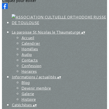
Cliquez pour éditer
La paroisse St Nicolas le Thaumaturge
▴
▾
Accueil
Calendrier
Homélies
Audio
Contacts
Confession
Horaires
Informations / actualités
▴
▾
Blog
Devenir membre
Galerie
Histoire
Catéchèses
▴
▾