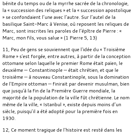
bénite du temps ou de la myrrhe sacrée de la chronologie,
la « succession des reliques » et la « succession apostolique
» se confondaient l’une avec l’autre. Sur l’autel de la
basilique Saint-Marc à Venise, où reposent les reliques de
Marc, sont inscrites les paroles de l’épître de Pierre : «
Marc, mon fils, vous salue » (1 Pierre 5, 13)
11, Peu de gens se souviennent que l'idée du « Troisième
Rome » s'est forgée, entre autres, à partir de la conception
ottomane selon laquelle le premier Rome était païen, le
deuxième — Constantinople — était chrétien, et que le
troisième — à nouveau Constantinople, sous la domination
de l'Empire ottoman — finirait par devenir musulman, bien
que jusqu'à la fin de la Première Guerre mondiale, la
majorité de la population de la ville fût chrétienne. Le nom
même de la ville, « Istanbul », existe depuis moins d’un
siècle, puisqu’il a été adopté pour la première fois en
1930.
12, Ce moment tragique de l'histoire est resté dans les