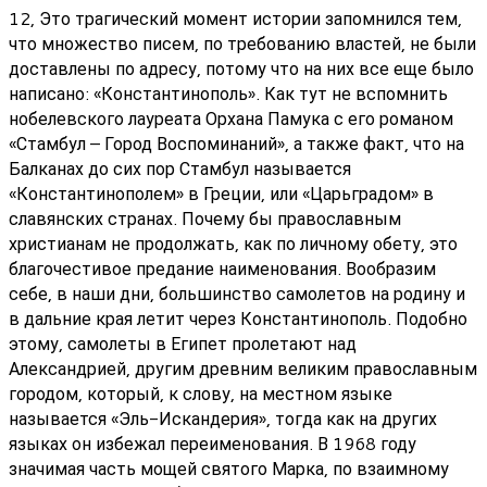
12, Это трагический момент истории запомнился тем,
что множество писем, по требованию властей, не были
доставлены по адресу, потому что на них все еще было
написано: «Константинополь». Как тут не вспомнить
нобелевского лауреата Орхана Памука с его романом
«Стамбул – Город Воспоминаний», а также факт, что на
Балканах до сих пор Стамбул называется
«Константинополем» в Греции, или «Царьградом» в
славянских странах. Почему бы православным
христианам не продолжать, как по личному обету, это
благочестивое предание наименования. Вообразим
себе, в наши дни, большинство самолетов на родину и
в дальние края летит через Константинополь. Подобно
этому, самолеты в Египет пролетают над
Александрией, другим древним великим православным
городом, который, к слову, на местном языке
называется «Эль-Искандерия», тогда как на других
языках он избежал переименования. В 1968 году
значимая часть мощей святого Марка, по взаимному