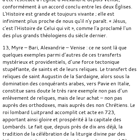
conformément à un accord conclu entre les deux Églises.
L'Histoire est grande et toujours vivante ; elle est
infiniment plus proche de nous qu'il n'y paraît. « Jésus,
c'est l'Histoire de Celui qui vit », comme l'a proclamé l'un
des plus grands théologiens du siècle dernier.
13, Myre – Bari, Alexandrie – Venise : ce ne sont là que
quelques exemples parmi d’autres de ces transferts
mystérieux et providentiels, d’une force tectonique
stupéfiante, de saints et de leurs reliques. Le transfert des
reliques de saint Augustin de la Sardaigne, alors sous la
domination des conquérants arabes, vers Pavie en Italie,
constitue sans doute le très rare exemple non pas d’un
enlèvement de reliques, mais de leur achat – non pas
auprès des orthodoxes, mais auprès des non Chrétiens. Le
roi lombard Luitprand accomplit cet acte en 723,
apportant ainsi gloire et prospérité à la capitale des
Lombards. Le fait que, depuis près de dix ans déjà, la
tradition de la célébration de la liturgie divine par des