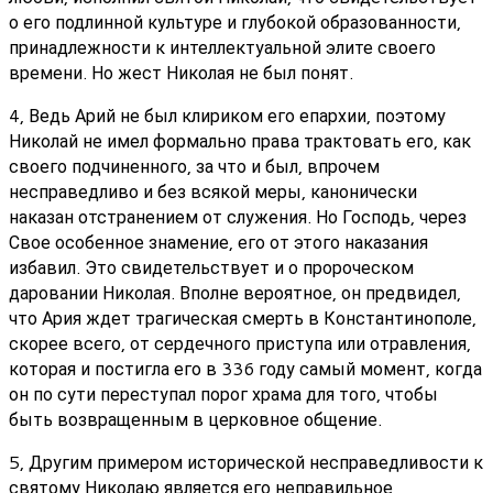
о его подлинной культуре и глубокой образованности,
принадлежности к интеллектуальной элите своего
времени. Но жест Николая не был понят.
4, Ведь Арий не был клириком его епархии, поэтому
Николай не имел формально права трактовать его, как
своего подчиненного, за что и был, впрочем
несправедливо и без всякой меры, канонически
наказан отстранением от служения. Но Господь, через
Свое особенное знамение, его от этого наказания
избавил. Это свидетельствует и о пророческом
даровании Николая. Вполне вероятное, он предвидел,
что Ария ждет трагическая смерть в Константинополе,
скорее всего, от сердечного приступа или отравления,
которая и постигла его в 336 году самый момент, когда
он по сути переступал порог храма для того, чтобы
быть возвращенным в церковное общение.
5, Другим примером исторической несправедливости к
святому Николаю является его неправильное