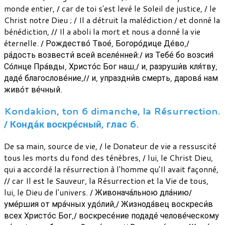
monde entier, / car de toi s'est levé le Soleil de justice, / le
Christ notre Dieu ; / Il a détruit la malédiction / et donné la
bénédiction, // Il a aboli la mort et nous a donné la vie
éternelle. / Рождество́ Твое́, Богоро́дице Де́во,/
ра́дость возвести́ всей вселе́нней:/ из Тебе́ бо возсия́
Со́лнце Пра́вды, Христо́с Бог наш,/ и, разруши́в кля́тву,
даде́ благослове́ние,// и, упраздни́в смерть, дарова́ нам
живо́т ве́чный.
Kondakion, ton 6 dimanche, la Résurrection.
/ Конда́к воскре́сный, глас 6.
De sa main, source de vie, / le Donateur de vie a ressuscité
tous les morts du fond des ténèbres, / lui, le Christ Dieu,
qui a accordé la résurrection à l'homme qu'Il avait façonné,
// car Il est le Sauveur, la Résurrection et la Vie de tous,
lui, le Dieu de l'univers. / Живонача́льною дла́нию/
уме́ршия от мра́чных удо́лий,/ Жизнода́вец воскреси́в
всех Христо́с Бог,/ воскресе́ние подаде́ челове́ческому