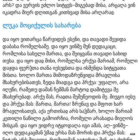
არს? და ვერვის ეძლო სიტყჳს-მიგებად მისა, არცაღა ვინ
იკადრა მიერ დღითგან კითხვად მისა არღარაჲ.
ლუკა მოციქულის სახარება
და იყო ვითარცა წარვიდეს ესენი, და თავადი შევიდა
დაბასა რომელსამე. და იყო ვინმე მუნ დედაკაცი,
რომლისა სახელი მართა, და შეიყვანა თავადი სახიდ
თჳსა. და იყო დაჲ მისი, რომელსა ერქუა მარიამ, რომელი
დაჯდა ფერჴთა თანა იესუჲსთა და ისმენდა სიტყუათა
მისთა. ხოლო მართა მიმოდაზრუნვიდა მრავლისა
მსახურებისათჳს, ზედა მიადგა და ჰრქუა: უფალო, არა
იღუწი, რამეთუ დამან ჩემმან მარტოჲ დამიტევა მე
მსახურებად. არქუ მას, რაჲთა შემეწეოდის მე. მიუგო იესუ
და ჰრქუა მას: მართა, მართა! ზრუნავ და შფოთ ხარ
მრავლისათჳს, აქა ერთისაჲ არს საჴმარ, ხოლო მარიამ
კეთილი ნაწილი გამოირჩია, რომელი არასადა მიეღოს
მისგან. და იყო ვიდრე იტყოდაღა იგი ამას, აღ-ვინმე-
იღო დედაკაცმან ჴმაჲ ერსა მას შორის და ჰრქუა მას:
ნეტარ არს მუცელი, რომელმან გიტჳრთა შენ, და ძუძუნი