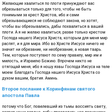
Желающие хвалиться по плоти принуждают вас
обрезываться только для того, чтобы не быть
гонимыми за крест Христов, ибо и сами
обрезывающиеся не соблюдают закона, но хотят,
чтобы вы обрезывались, дабы похвалиться в вашей
плоти. А я не желаю хвалиться, разве только крестом
Господа нашего Иисуса Христа, которым для меня мир
распят, и я для мира. Ибо во Христе Иисусе ничего не
значит ни обрезание, ни необрезание, а новая тварь.
Тем, которые поступают по сему правилу, мир им и
милость, и Израилю Божию. Впрочем никто не
отягощай меня, ибо я ношу язвы Господа Иисуса на теле
моем. Благодать Господа нашего Иисуса Христа со
духом вашим, братия. Аминь.
Второе послание к Коринфянам святого
апостола Павла
потому что Бог, повелевший из тьмы воссиять свету,
озарил наши сердца, дабы просветить нас познанием