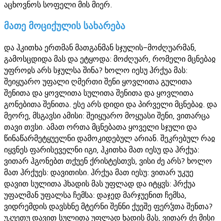
აცხოვნოს სოფელი მის მიერ.
მათე მოციქულის სახარება
და ჰკითხა ერთმან მათგანმან სჯულის-მოძღუარმან,
გამოსცდიდა მას და ეტყოდა: მოძღუარ, რომელი მცნებაჲ
უფროჲს არს სჯულსა შინა? ხოლო იესუ ჰრქუა მას:
შეიყუარო უფალი ღმერთი შენი ყოვლითა გულითა
შენითა და ყოვლითა სულითა შენითა და ყოვლითა
გონებითა შენითა. ესე არს დიდი და პირველი მცნებაჲ. და
მეორე, მსგავსი ამისი: შეიყუარო მოყუასი შენი, ვითარცა
თავი თჳსი. ამათ ორთა მცნებათა ყოველი სჯული და
წინაწარმეტყუელნი დამოკიდებულ არიან. შეკრებულ რაჲ
იყვნეს ფარისეველნი იგი, ჰკითხა მათ იესუ და ჰრქუა:
ვითარ ჰგონებთ თქუენ ქრისტესთჳს, ვისი ძე არს? ხოლო
მათ ჰრქუეს: დავითისი. ჰრქუა მათ იესუ: ვითარ უკუე
დავით სულითა ჰხადის მას უფლად და იტყჳს: ჰრქუა
უფალმან უფალსა ჩემსა: დაჯედ მარჯუენით ჩემსა,
ვიდრემდის დავსხნე მტერნი შენნი ქუეშე ფერჴთა შენთა?
უკუეთუ დავით სულითა უფლად ხადის მას, ვითარ ძე მისი