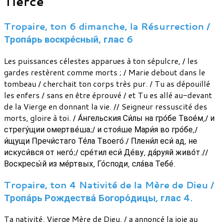
Tierce
Tropaire, ton 6 dimanche, la Résurrection /
Тропа́рь воскре́сный, глас 6
Les puissances célestes apparues à ton sépulcre, / les
gardes restèrent comme morts ; / Marie debout dans le
tombeau / cherchait ton corps très pur. / Tu as dépouillé
les enfers / sans en être éprouvé / et Tu es allé au-devant
de la Vierge en donnant la vie. // Seigneur ressuscité des
morts, gloire à toi. / А́нгельския Си́лы на гро́бе Твое́м,/ и
стрегу́щии омертве́ша;/ и стоя́ше Мари́я во гро́бе,/
и́щущи Пречи́стаго Те́ла Твоего́./ Плени́л еси́ ад, не
искуси́вся от него́;/ сре́тил еси́ Де́ву, да́руяй живо́т.//
Воскресы́й из ме́ртвых, Го́споди, сла́ва Тебе́.
Tropaire, ton 4 Nativité de la Mère de Dieu /
Тропа́рь Рождества́ Богоро́дицы, глас 4.
Ta nativité, Vierge Mère de Dieu, / a annoncé la joie au