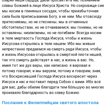
славы Божией в лице Иисуса Христа. Но сокровище сие
мы носим в глиняных сосудах, чтобы преизбыточная
сила была приписываема Богу, а не нам. Мы отовсюду
притесняемы, но не стеснены; мы в отчаянных
обстоятельствах, но не отчаиваемся; мы гонимы, но не
оставлены; низлагаемы, но не погибаем. Всегда носим
в теле мертвость Господа Иисуса, чтобы и жизнь
Иисусова открылась в теле нашем. Ибо мы живые
непрестанно предаемся на смерть ради Иисуса, чтобы
и жизнь Иисусова открылась в смертной плоти нашей,
так что смерть действует в нас, а жизнь в вас. Но,
имея тот же дух веры, как написано: я веровал и
потому говорил, и мы веруем, потому и говорим, зная,
что Воскресивший Господа Иисуса воскресит через
Иисуса и нас и поставит перед Собою с вами. Ибо всё
для вас, дабы обилие благодати тем бо́льшую во многих
произвело благодарность во славу Божию.
Послание к Филиппийцам святого апостола