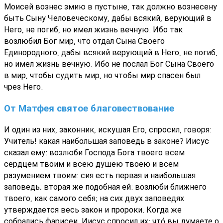
Моисей вознес змию в пустыне, так должно вознесену
быть Сыну Человеческому, дабы всякий, верующий в
Него, не погиб, но имел жизнь вечную. Ибо так
возлюбил Бог мир, что отдал Сына Своего
Единородного, дабы всякий верующий в Него, не погиб,
но имел жизнь вечную. Ибо не послал Бог Сына Своего
в мир, чтобы судить мир, но чтобы мир спасен был
чрез Него.
От Матфея святое благовествование
И один из них, законник, искушая Его, спросил, говоря:
Учитель! какая наибольшая заповедь в законе? Иисус
сказал ему: возлюби Господа Бога твоего всем
сердцем твоим и всею душею твоею и всем
разумением твоим: сия есть первая и наибольшая
заповедь; вторая же подобная ей: возлюби ближнего
твоего, как самого себя; на сих двух заповедях
утверждается весь закон и пророки. Когда же
собрались фарисеи, Иисус спросил их: что́ вы думаете о