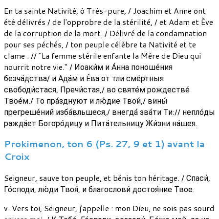
En ta sainte Nativité, ô Très-pure, / Joachim et Anne ont
été délivrés / de l'opprobre de la stérilité, / et Adam et Ève
de la corruption de la mort. / Délivré de la condamnation
pour ses péchés, / ton peuple célèbre ta Nativité et te
clame : // "La femme stérile enfante la Mère de Dieu qui
nourrit notre vie." / Иоаки́м и А́нна поноше́ния
безча́дства/ и Ада́м и Éва от тли сме́ртныя
свободи́стася, Пречи́стая,/ во святе́м рождестве́
Твое́м./ То пра́зднуют и лю́дие Твои́,/ вины́
прегреше́ний изба́вльшеся,/ внегда́ зва́ти Ти:// непло́ды
ражда́ет Богоро́дицу и Пита́тельницу Жи́зни на́шея.
Prokimenon, ton 6 (Ps. 27, 9 et 1) avant la
Croix
Seigneur, sauve ton peuple, et bénis ton héritage. / Спаси́,
Го́споди, лю́ди Твоя́, и благослови́ достоя́ние Твое.
v. Vers toi, Seigneur, j'appelle : mon Dieu, ne sois pas sourd