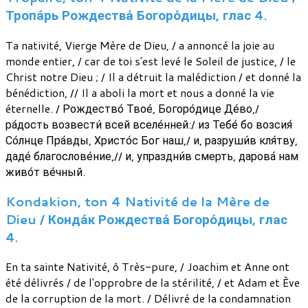
Тропа́рь Рождества́ Богоро́дицы, глас 4.
Ta nativité, Vierge Mère de Dieu, / a annoncé la joie au
monde entier, / car de toi s'est levé le Soleil de justice, / le
Christ notre Dieu ; / Il a détruit la malédiction / et donné la
bénédiction, // Il a aboli la mort et nous a donné la vie
éternelle. / Рождество́ Твое́, Богоро́дице Де́во,/
ра́дость возвести́ всей вселе́нней:/ из Тебе́ бо возсия́
Со́лнце Пра́вды, Христо́с Бог наш,/ и, разруши́в кля́тву,
даде́ благослове́ние,// и, упраздни́в смерть, дарова́ нам
живо́т ве́чный.
Kondakion, ton 4 Nativité de la Mère de
Dieu / Конда́к Рождества́ Богоро́дицы, глас
4.
En ta sainte Nativité, ô Très-pure, / Joachim et Anne ont
été délivrés / de l'opprobre de la stérilité, / et Adam et Ève
de la corruption de la mort. / Délivré de la condamnation