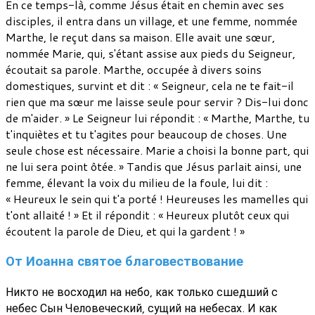
En ce temps-là, comme Jésus était en chemin avec ses
disciples, il entra dans un village, et une femme, nommée
Marthe, le reçut dans sa maison. Elle avait une sœur,
nommée Marie, qui, s'étant assise aux pieds du Seigneur,
écoutait sa parole. Marthe, occupée à divers soins
domestiques, survint et dit : « Seigneur, cela ne te fait-il
rien que ma sœur me laisse seule pour servir ? Dis-lui donc
de m'aider. » Le Seigneur lui répondit : « Marthe, Marthe, tu
t'inquiètes et tu t'agites pour beaucoup de choses. Une
seule chose est nécessaire. Marie a choisi la bonne part, qui
ne lui sera point ôtée. » Tandis que Jésus parlait ainsi, une
femme, élevant la voix du milieu de la foule, lui dit :
« Heureux le sein qui t'a porté ! Heureuses les mamelles qui
t'ont allaité ! » Et il répondit : « Heureux plutôt ceux qui
écoutent la parole de Dieu, et qui la gardent ! »
От Иоанна святое благовествование
Никто не восходил на небо, как только сшедший с
небес Сын Человеческий, сущий на небесах. И как