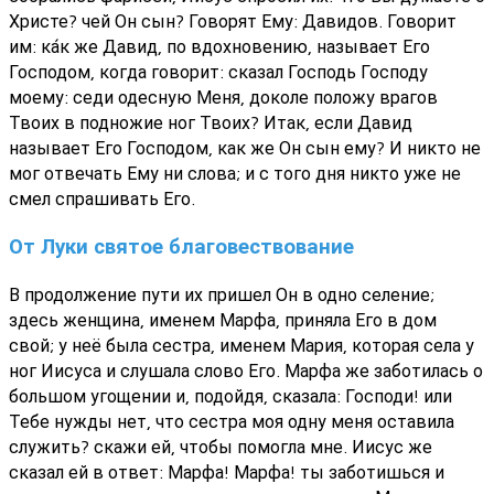
Христе? чей Он сын? Говорят Ему: Давидов. Говорит
им: ка́к же Давид, по вдохновению, называет Его
Господом, когда говорит: сказал Господь Господу
моему: седи одесную Меня, доколе положу врагов
Твоих в подножие ног Твоих? Итак, если Давид
называет Его Господом, как же Он сын ему? И никто не
мог отвечать Ему ни слова; и с того дня никто уже не
смел спрашивать Его.
От Луки святое благовествование
В продолжение пути их пришел Он в одно селение;
здесь женщина, именем Марфа, приняла Его в дом
свой; у неё была сестра, именем Мария, которая села у
ног Иисуса и слушала слово Его. Марфа же заботилась о
большом угощении и, подойдя, сказала: Господи! или
Тебе нужды нет, что сестра моя одну меня оставила
служить? скажи ей, чтобы помогла мне. Иисус же
сказал ей в ответ: Марфа! Марфа! ты заботишься и