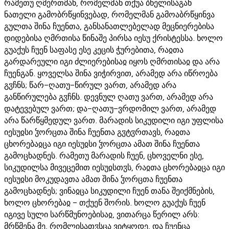
რამეთუ ღმერთმან, რომელმან თქუა ბნელისაგან
ნათელი გამობრწყინვებად, რომელმან გამოაბრწყინვა
გულთა შინა ჩუენთა, განსანათლებელად მეცნიერებისა
დიდებისა ღმრთისა წინაშე პირსა იესუ ქრისტესსა. ხოლო
გუაქუს ჩუენ საფასე ესე კეცის ჭურებითა, რაჲთა
გარდარეული იგი ძლიერებისაჲ იყოს ღმრთისაჲ და არა
ჩუენგან. ყოველსა შინა ვიჭირვით, არამედ არა იწროება
გჳჩნს; წარ-ღათუ-წირულ ვართ, არამედ არა
განწირულება გჳჩნს. დევნულ ღათუ ვართ, არამედ არა
დატევებულ ვართ; და-ღათუ-ვრდომილ ვართ, არამედ
არა წარწყმედულ ვართ. მარადის სიკუდილი იგი უფლისა
იესუჲსი ჴორცთა შინა ჩუენთა გჳტჳრთავს, რაჲთა
ცხორებაჲცა იგი იესუჲსი ჴორცთა ამათ შინა ჩუენთა
გამოცხადნეს. რამეთუ მარადის ჩუენ, ცხოველნი ესე,
სიკუდილსა მივეცემით იესუჲსთჳს, რაჲთა ცხორებაჲცა იგი
იესუჲსი მოკუდავთა ამათ შინა ჴორცთა ჩუენთა
გამოცხადნეს; ვინაჲცა სიკუდილი ჩუენ თანა შეიქმნების,
ხოლო ცხორებაჲ - თქუენ შორის. ხოლო გუაქუს ჩუენ
იგივე სული სარწმუნოებისაჲ, ვითარცა წერილ არს:
მრწმენა მე, რომლისათჳსცა ვიტყოდე, და ჩუენცა