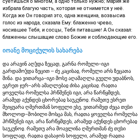
суетишься о многом, а одно только нужно; Мария же
избрала благую часть, которая не отнимется у неё.
Когда же Он говорил это, одна женщина, возвысив
голос из народа, сказала Ему: блаженно чрево,
носившее Тебя, и сосцы, Тебя питавшие! А Он сказал:
блаженны слышащие слово Божие и соблюдающие его.
იოანე მოციქულის სახარება
და არავინ აღჴდა ზეცად, გარნა რომელი-იგი
გარდამოჴდა ზეცით – ძე კაცისაჲ, რომელი არს ზეცათა
შინა. და ვითარცა-იგი მოსე აღამაღლა გუელი უდაბნოს,
ეგრეთ ჯერ-არს ამაღლებაჲ ძისა კაცისაჲ. რაჲთა
ყოველსა რომელსა ჰრწმენეს იგი, არა წარწყმდეს,
არამედ აქუნდეს ცხორებაჲ საუკუნოჲ. რამეთუ ესრეთ
შეიყუარა ღმერთმან სოფელი ესე, ვითარმედ ძეცა თჳსი
მხოლოდ-შობილი მოსცა მას, რაჲთა ყოველსა რომელსა
ჰრწმენეს იგი, არა წარწყმდეს, არამედ აქუნდეს ცხორებაჲ
საუკუნოჲ. რამეთუ არა მოავლინა ღმერთმან ძე თჳსი
სოფლად, რაჲთა დასაჯოს სოფელი, არამედ რაჲთა