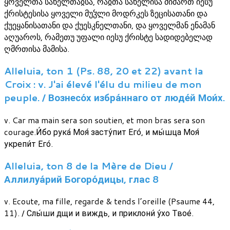
ყოველთა სახელთაჲსა, რაჲთა სახელისა მიმართ იესუ
ქრისტესისა ყოველი მუჴლი მოდრკეს ზეცისათანი და
ქუეყანისათანი და ქუესკნელთანი, და ყოველმან ენამან
აღუაროს, რამეთუ უფალი იესუ ქრისტე სადიდებელად
ღმრთისა მამისა.
Alleluia, ton 1 (Ps. 88, 20 et 22) avant la
Croix : v. J'ai élevé l'élu du milieu de mon
peuple. / Вознесо́х избра́ннаго от люде́й Мои́х.
v. Car ma main sera son soutien, et mon bras sera son
courage.И́бо рука́ Моя́ засту́пит Его́, и мы́шца Моя́
укрепи́т Его́.
Alleluia, ton 8 de la Mère de Dieu /
Аллилуа́рий Богоро́дицы, глас 8
v. Ecoute, ma fille, regarde & tends l’oreille (Psaume 44,
11). / Слы́ши дщи и виждь, и приклони́ у́хо Твое́.