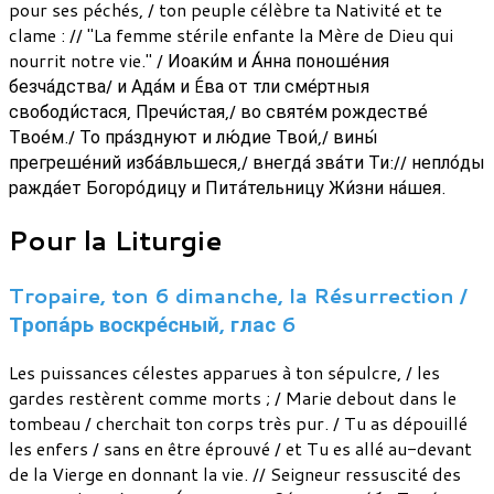
pour ses péchés, / ton peuple célèbre ta Nativité et te
clame : // "La femme stérile enfante la Mère de Dieu qui
nourrit notre vie." / Иоаки́м и А́нна поноше́ния
безча́дства/ и Ада́м и Éва от тли сме́ртныя
свободи́стася, Пречи́стая,/ во святе́м рождестве́
Твое́м./ То пра́зднуют и лю́дие Твои́,/ вины́
прегреше́ний изба́вльшеся,/ внегда́ зва́ти Ти:// непло́ды
ражда́ет Богоро́дицу и Пита́тельницу Жи́зни на́шея.
Pour la Liturgie
Tropaire, ton 6 dimanche, la Résurrection /
Тропа́рь воскре́сный, глас 6
Les puissances célestes apparues à ton sépulcre, / les
gardes restèrent comme morts ; / Marie debout dans le
tombeau / cherchait ton corps très pur. / Tu as dépouillé
les enfers / sans en être éprouvé / et Tu es allé au-devant
de la Vierge en donnant la vie. // Seigneur ressuscité des