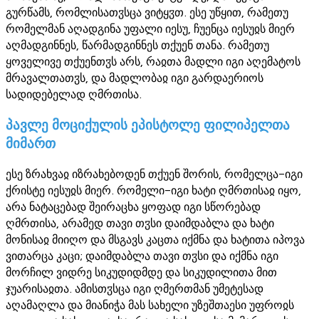
გურწამს, რომლისათჳსცა ვიტყჳთ. ესე უწყით, რამეთუ
რომელმან აღადგინა უფალი იესუ, ჩუენცა იესუჲს მიერ
აღმადგინნეს, წარმადგინნეს თქუენ თანა. რამეთუ
ყოველივე თქუენთჳს არს, რაჲთა მადლი იგი აღემატოს
მრავალთათჳს, და მადლობაჲ იგი გარდაერიოს
სადიდებელად ღმრთისა.
პავლე მოციქულის ეპისტოლე ფილიპელთა
მიმართ
ესე ზრახვაჲ იზრახებოდენ თქუენ შორის, რომელცა-იგი
ქრისტე იესუჲს მიერ. რომელი-იგი ხატი ღმრთისაჲ იყო,
არა ნატაცებად შეირაცხა ყოფად იგი სწორებად
ღმრთისა, არამედ თავი თჳსი დაიმდაბლა და ხატი
მონისაჲ მიიღო და მსგავს კაცთა იქმნა და ხატითა იპოვა
ვითარცა კაცი; დაიმდაბლა თავი თჳსი და იქმნა იგი
მორჩილ ვიდრე სიკუდიდმდე და სიკუდილითა მით
ჯუარისაჲთა. ამისთჳსცა იგი ღმერთმან უმეტესად
აღამაღლა და მიანიჭა მას სახელი უზეშთაესი უფროჲს