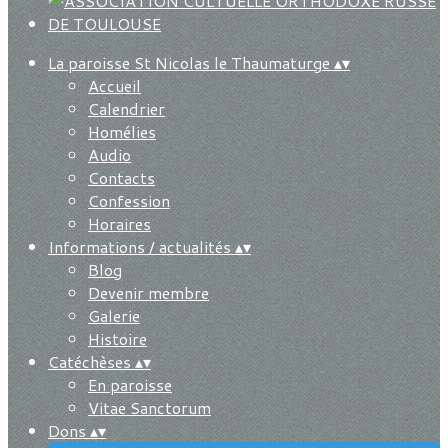
La paroisse St Nicolas le Thaumaturge
▴
▾
Accueil
Calendrier
Homélies
Audio
Contacts
Confession
Horaires
Informations / actualités
▴
▾
Blog
Devenir membre
Galerie
Histoire
Catéchèses
▴
▾
En paroisse
Vitae Sanctorum
Dons
▴
▾