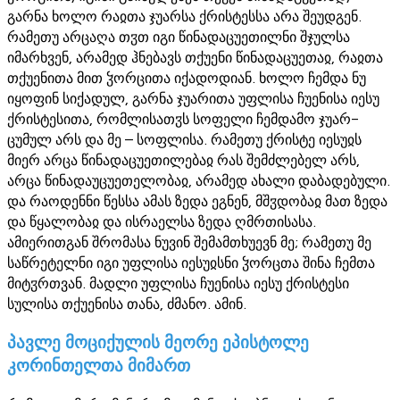
გარნა ხოლო რაჲთა ჯუარსა ქრისტესსა არა შეუდგენ.
რამეთუ არცაღა თჳთ იგი წინადაცუეთილნი შჯულსა
იმარხვენ, არამედ ჰნებავს თქუენი წინადაცუეთაჲ, რაჲთა
თქუენითა მით ჴორცითა იქადოდიან. ხოლო ჩემდა ნუ
იყოფინ სიქადულ, გარნა ჯუარითა უფლისა ჩუენისა იესუ
ქრისტესითა, რომლისათჳს სოფელი ჩემდამო ჯუარ-
ცუმულ არს და მე – სოფლისა. რამეთუ ქრისტე იესუჲს
მიერ არცა წინადაცუეთილებაჲ რას შემძლებელ არს,
არცა წინადაუცუეთელობაჲ, არამედ ახალი დაბადებული.
და რაოდენნი წესსა ამას ზედა ეგნენ, მშჳდობაჲ მათ ზედა
და წყალობაჲ და ისრაელსა ზედა ღმრთისასა.
ამიერითგან შრომასა ნუვინ შემამთხუევნ მე; რამეთუ მე
საწრეტელნი იგი უფლისა იესუჲსნი ჴორცთა შინა ჩემთა
მიტჳრთვან. მადლი უფლისა ჩუენისა იესუ ქრისტესი
სულისა თქუენისა თანა, ძმანო. ამინ.
პავლე მოციქულის მეორე ეპისტოლე
კორინთელთა მიმართ