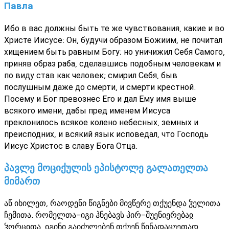
Павла
Ибо в вас должны быть те же чувствования, какие и во
Христе Иисусе: Он, будучи образом Божиим, не почитал
хищением быть равным Богу; но уничижил Себя Самого,
приняв образ раба, сделавшись подобным человекам и
по виду став как человек; смирил Себя, быв
послушным даже до смерти, и смерти крестной.
Посему и Бог превознес Его и дал Ему имя выше
всякого имени, дабы пред именем Иисуса
преклонилось всякое колено небесных, земных и
преисподних, и всякий язык исповедал, что Господь
Иисус Христос в славу Бога Отца.
პავლე მოციქულის ეპისტოლე გალათელთა
მიმართ
აწ იხილეთ, რაოდენი წიგნები მივწერე თქუენდა ჴელითა
ჩემითა. რომელთა-იგი ჰნებავს პირ-შუენიერებაჲ
ჴორცითა, იგინი გაიძულებენ თქუენ წინადაცუეთად,