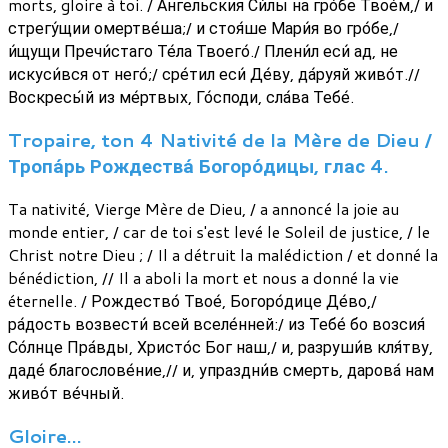
morts, gloire à toi. / А́нгельския Си́лы на гро́бе Твое́м,/ и
стрегу́щии омертве́ша;/ и стоя́ше Мари́я во гро́бе,/
и́щущи Пречи́стаго Те́ла Твоего́./ Плени́л еси́ ад, не
искуси́вся от него́;/ сре́тил еси́ Де́ву, да́руяй живо́т.//
Воскресы́й из ме́ртвых, Го́споди, сла́ва Тебе́.
Tropaire, ton 4 Nativité de la Mère de Dieu /
Тропа́рь Рождества́ Богоро́дицы, глас 4.
Ta nativité, Vierge Mère de Dieu, / a annoncé la joie au
monde entier, / car de toi s'est levé le Soleil de justice, / le
Christ notre Dieu ; / Il a détruit la malédiction / et donné la
bénédiction, // Il a aboli la mort et nous a donné la vie
éternelle. / Рождество́ Твое́, Богоро́дице Де́во,/
ра́дость возвести́ всей вселе́нней:/ из Тебе́ бо возсия́
Со́лнце Пра́вды, Христо́с Бог наш,/ и, разруши́в кля́тву,
даде́ благослове́ние,// и, упраздни́в смерть, дарова́ нам
живо́т ве́чный.
Gloire…