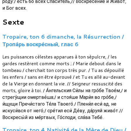
ро́ду:/ есть бо всех Спаси́тель,// Воскресе́ние и Живо́т,
и Бог всех.
Sexte
Tropaire, ton 6 dimanche, la Résurrection /
Тропа́рь воскре́сный, глас 6
Les puissances célestes apparues à ton sépulcre, / les
gardes restèrent comme morts ; / Marie debout dans le
tombeau / cherchait ton corps très pur. / Tu as dépouillé
les enfers / sans en être éprouvé / et Tu es allé au-devant
de la Vierge en donnant la vie. // Seigneur ressuscité des
morts, gloire à toi. / А́нгельския Си́лы на гро́бе Твое́м,/ и
стрегу́щии омертве́ша;/ и стоя́ше Мари́я во гро́бе,/
и́щущи Пречи́стаго Те́ла Твоего́./ Плени́л еси́ ад, не
искуси́вся от него́;/ сре́тил еси́ Де́ву, да́руяй живо́т.//
Воскресы́й из ме́ртвых, Го́споди, сла́ва Тебе́.
Tropaire, ton 4 Nativité de la Mère de Dieu /