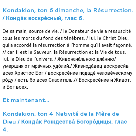
Kondakion, ton 6 dimanche, la Résurrection.
/ Конда́к воскре́сный, глас 6.
De sa main, source de vie, / le Donateur de vie a ressuscité
tous les morts du fond des ténèbres, / lui, le Christ Dieu,
qui a accordé la résurrection à l'homme qu'Il avait façonné,
// car Il est le Sauveur, la Résurrection et la Vie de tous,
lui, le Dieu de l'univers. / Живонача́льною дла́нию/
уме́ршия от мра́чных удо́лий,/ Жизнода́вец воскреси́в
всех Христо́с Бог,/ воскресе́ние подаде́ челове́ческому
ро́ду:/ есть бо всех Спаси́тель,// Воскресе́ние и Живо́т,
и Бог всех.
Et maintenant…
Kondakion, ton 4 Nativité de la Mère de
Dieu / Конда́к Рождества́ Богоро́дицы, глас
4.