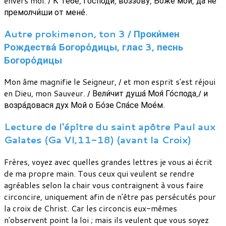
envers moi. / К Тебе́, Го́споди, воззову́, Бо́же мой, да не
премолчи́ши от мене́.
Autre prokimenon, ton 3 / Проки́мен
Рождества́ Богоро́дицы, глас 3, песнь
Богоро́дицы
Mon âme magnifie le Seigneur, / et mon esprit s'est réjoui
en Dieu, mon Sauveur. / Вели́чит душа́ Моя́ Го́спода,/ и
возра́довася дух Мой о Бо́зе Спа́се Мое́м.
Lecture de l'épître du saint apôtre Paul aux
Galates (Ga VI,11-18) (avant la Croix)
Frères, voyez avec quelles grandes lettres je vous ai écrit
de ma propre main. Tous ceux qui veulent se rendre
agréables selon la chair vous contraignent à vous faire
circoncire, uniquement afin de n'être pas persécutés pour
la croix de Christ. Car les circoncis eux-mêmes
n'observent point la loi ; mais ils veulent que vous soyez