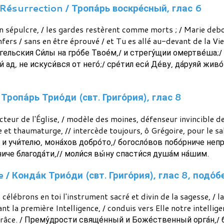
Résurrection / Тропа́рь воскре́сный, глас 6
n sépulcre, / les gardes restèrent comme morts ; / Marie deb
nfers / sans en être éprouvé / et Tu es allé au-devant de la Vie
А́нгельския Си́лы на гро́бе Твое́м,/ и стрегу́щии омертве́ша;/
и́ ад, не искуси́вся от него́;/ сре́тил еси́ Де́ву, да́руяй жив
Тропа́рь Трио́ди (свт. Григо́рия), глас 8
cteur de l'Église, / modèle des moines, défenseur invincible de
 et thaumaturge, // intercède toujours, ô Grégoire, pour le s
и учи́телю, мона́хов добро́то,/ богосло́вов побо́рниче непр
иче благода́ти,// моли́ся вы́ну спасти́ся душа́м на́шим.
 Конда́к Трио́ди (свт. Григо́рия), глас 8, подо́
célébrons en toi l'instrument sacré et divin de la sagesse, / l
ant la première Intelligence, / conduis vers Elle notre intellig
a grâce. / Прему́дрости свяще́нный и Боже́ственный орга́н,/ 