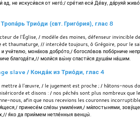
и́ ад, не искуси́вся от него́;/ сре́тил еси́ Де́ву, да́руяй жив
Тропа́рь Трио́ди (свт. Григо́рия), глас 8
cteur de l'Église, / modèle des moines, défenseur invincible de
 et thaumaturge, // intercède toujours, ô Grégoire, pour le s
и учи́телю, мона́хов добро́то,/ богосло́вов побо́рниче непр
иче благода́ти,// моли́ся вы́ну спасти́ся душа́м на́шим.
e slave / Конда́к из Трио́ди, глас 4
mettre à l'œuvre, / le jugement est proche ; / hâtons-nous do
éricorde et disons : / nos péchés sont plus nombreux que les 
nne-nous, afin que nous recevions les couronnes incorruptible
я́щеся,/ принесе́м сле́зы умиле́ния,/ ми́лостынями, зову́ще
х,// я́ко да прии́мем нетле́нныя венцы́.