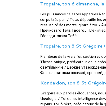
Tropaire, ton 6 dimanche, la 
Les puissances célestes apparues à to
corps très pur. / Tu as dépouillé les e
ressuscité des morts, gloire à toi. / 
Пречи́стаго Те́ла Твоего́./ Плени́л ес
Го́споди, сла́ва Тебе́.
Tropaire, ton 8 St Grégoire / 
Flambeau de la vraie foi, soutien et do
Thessalonique, prédicateur de la grâce
свети́льниче,/ Це́ркве утвержде́ние 
Фессалони́тская похвало́, пропове́дн
Kondakion, ton 8 St Grégoire /
Grégoire aux paroles éloquentes, nous 
théologie. / Toi qui es intelligence dev
réjouis-toi, ô père, prédicateur de l