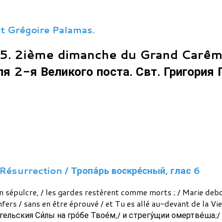
t Grégoire Palamas.
. 2ième dimanche du Grand Carême
я 2-я Великого поста. Свт. Григория
Résurrection / Тропа́рь воскре́сный, глас 6
n sépulcre, / les gardes restèrent comme morts ; / Marie deb
nfers / sans en être éprouvé / et Tu es allé au-devant de la Vie
А́нгельския Си́лы на гро́бе Твое́м,/ и стрегу́щии омертве́ша;/