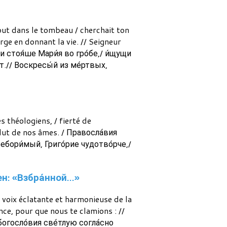
out dans le tombeau / cherchait ton
rge en donnant la vie. // Seigneur
 и стоя́ше Мари́я во гро́бе,/ и́щущи
о́т.// Воскресы́й из ме́ртвых,
s théologiens, / fierté de
alut de nos âmes. / Правосла́вия
ебори́мый, Григо́рие чудотво́рче,/
бен: «Взбра́нной…»
a voix éclatante et harmonieuse de la
ence, pour que nous te clamions : //
богосло́вия све́тлую согла́сно