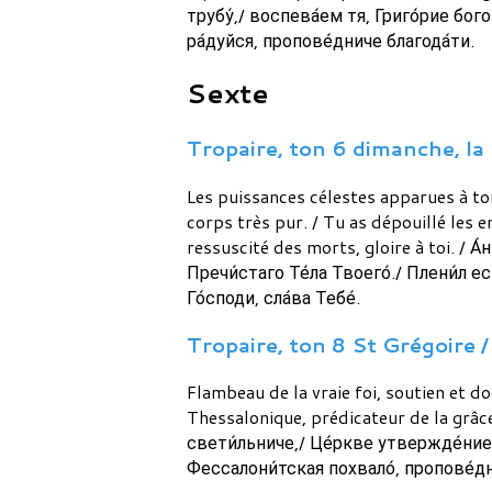
трубу́,/ воспева́ем тя, Григо́рие бого
ра́дуйся, пропове́дниче благода́ти.
Sexte
Tropaire, ton 6 dimanche, la 
Les puissances célestes apparues à to
corps très pur. / Tu as dépouillé les e
ressuscité des morts, gloire à toi. / 
Пречи́стаго Те́ла Твоего́./ Плени́л ес
Го́споди, сла́ва Тебе́.
Tropaire, ton 8 St Grégoire / 
Flambeau de la vraie foi, soutien et do
Thessalonique, prédicateur de la grâce
свети́льниче,/ Це́ркве утвержде́ние 
Фессалони́тская похвало́, пропове́дн