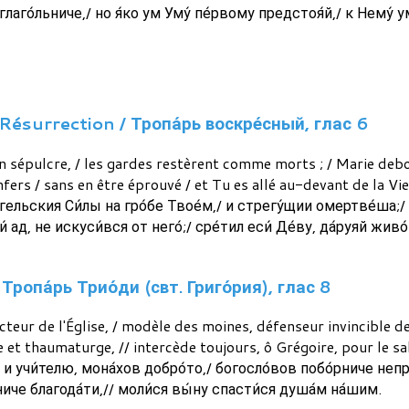
глаго́льниче,/ но я́ко ум Уму́ пе́рвому предстоя́й,/ к Нему́ у
Résurrection / Тропа́рь воскре́сный, глас 6
n sépulcre, / les gardes restèrent comme morts ; / Marie deb
nfers / sans en être éprouvé / et Tu es allé au-devant de la Vie
А́нгельския Си́лы на гро́бе Твое́м,/ и стрегу́щии омертве́ша;/
и́ ад, не искуси́вся от него́;/ сре́тил еси́ Де́ву, да́руяй жив
Тропа́рь Трио́ди (свт. Григо́рия), глас 8
cteur de l'Église, / modèle des moines, défenseur invincible de
 et thaumaturge, // intercède toujours, ô Grégoire, pour le s
и учи́телю, мона́хов добро́то,/ богосло́вов побо́рниче непр
иче благода́ти,// моли́ся вы́ну спасти́ся душа́м на́шим.