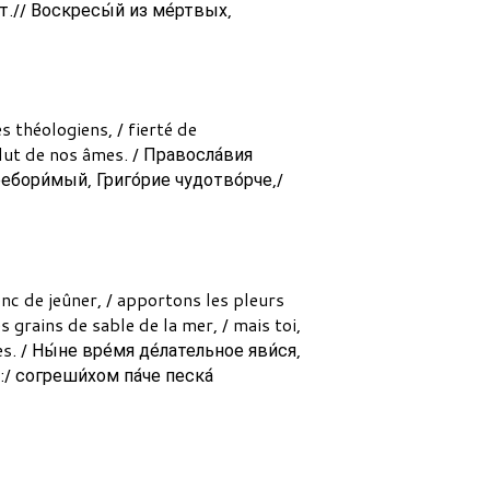
о́т.// Воскресы́й из ме́ртвых,
s théologiens, / fierté de
alut de nos âmes. / Правосла́вия
ебори́мый, Григо́рие чудотво́рче,/
nc de jeûner, / apportons les pleurs
grains de sable de la mer, / mais toi,
s. / Ны́не вре́мя де́лательное яви́ся,
:/ согреши́хом па́че песка́