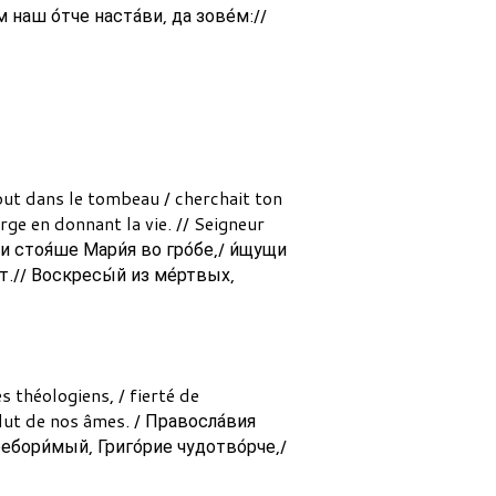
м наш о́тче наста́ви, да зове́м://
out dans le tombeau / cherchait ton
rge en donnant la vie. // Seigneur
 и стоя́ше Мари́я во гро́бе,/ и́щущи
о́т.// Воскресы́й из ме́ртвых,
s théologiens, / fierté de
alut de nos âmes. / Правосла́вия
ебори́мый, Григо́рие чудотво́рче,/