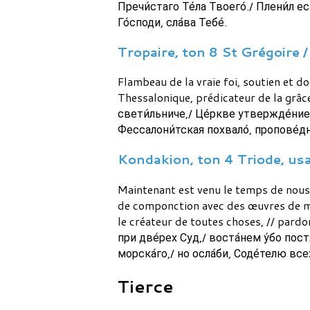
Пречи́стаго Те́ла Твоего́./ Плени́л ес
Го́споди, сла́ва Тебе́.
Tropaire, ton 8 St Grégoire / 
Flambeau de la vraie foi, soutien et do
Thessalonique, prédicateur de la grâce
свети́льниче,/ Це́ркве утвержде́ние 
Фессалони́тская похвало́, пропове́дн
Kondakion, ton 4 Triode, usag
Maintenant est venu le temps de nous 
de componction avec des œuvres de mis
le créateur de toutes choses, // pardo
при две́рех Суд,/ воста́нем у́бо пост
морска́го,/ но осла́би, Соде́телю все
Tierce