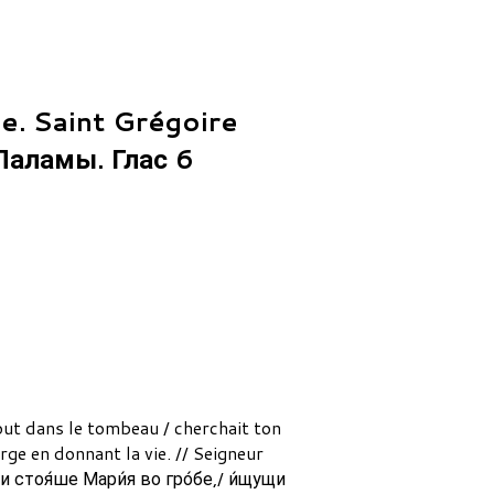
. Saint Grégoire
 Паламы. Глас 6
out dans le tombeau / cherchait ton
rge en donnant la vie. // Seigneur
 и стоя́ше Мари́я во гро́бе,/ и́щущи