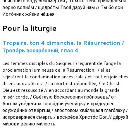
почерпи́те во́ду безсме́ртия./ Те́мже Тебе́ припа́даем и
ве́рно вопие́м:/ щедро́ты Твоя́ да́руй нам,// Ты бо еси́
Исто́чник жи́зни на́шея.
Pour la liturgie
Tropaire, ton 4 dimanche, la Résurrection /
Тропа́рь воскре́сный, глас 4
Les femmes disciples du Seigneur /reçurent de l'ange la
proclamation lumineuse de la Résurrection ; / elles
rejetèrent la condamnation ancestrale / et tout en joie elles
dirent aux apôtres : / La mort est dépouillée, / le Christ
Dieu est ressuscité // en accordant au monde la grande
miséricorde. / Све́тлую Воскресе́ния про́поведь/ от
А́нгела уве́девша Госпо́дни учени́цы/ и пра́деднее
осужде́ние отве́ргша,/ апо́столом хва́лящася глаго́лаху:/
испрове́ржеся смерть,/ воскре́се Христо́с Бог,// да́руяй
ми́рови ве́лию ми́лость.