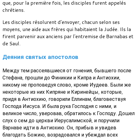
que, pour la première fois, les disciples furent appelés
chrétiens.
Les disciples résolurent d'envoyer, chacun selon ses
moyens, une aide aux frères qui habitaient la Judée. Ils la
firent parvenir aux anciens par l'entremise de Barnabas et
de Saul.
Деяния святых апостолов
Между тем рассеявшиеся от гонения, бывшего после
Стефана, прошли до Финикии и Кипра и Антиохии,
никому не проповедуя слово, кроме Иудеев. Были же
некоторые из них Кипряне и Киринейцы, которые,
придя в Антиохию, говорили Еллинам, благовествуя
Господа Иисуса. И была рука Господня с ними, и
великое число, уверовав, обратилось к Господу. Дошел
слух о сем до церкви Иерусалимской, и поручили
Варнаве идти в Антиохию. Он, прибыв и увидев
благодать Божию, возрадовался и убеждал всех