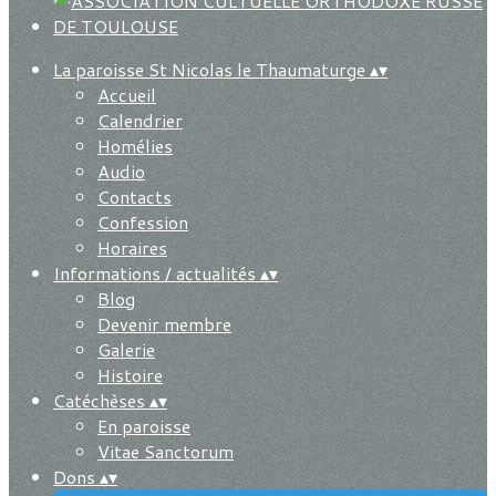
La paroisse St Nicolas le Thaumaturge
▴
▾
Accueil
Calendrier
Homélies
Audio
Contacts
Confession
Horaires
Informations / actualités
▴
▾
Blog
Devenir membre
Galerie
Histoire
Catéchèses
▴
▾
En paroisse
Vitae Sanctorum
Dons
▴
▾