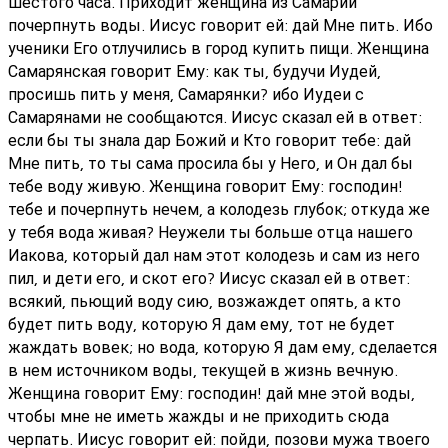
шестого часа. Приходит женщина из Самарии
почерпнуть воды. Иисус говорит ей: дай Мне пить. Ибо
ученики Его отлучились в город купить пищи. Женщина
Самарянская говорит Ему: как ты, будучи Иудей,
просишь пить у меня, Самарянки? ибо Иудеи с
Самарянами не сообщаются. Иисус сказал ей в ответ:
если бы ты знала дар Божий и Кто говорит тебе: дай
Мне пить, то ты сама просила бы у Него, и Он дал бы
тебе воду живую. Женщина говорит Ему: господин!
тебе и почерпнуть нечем, а колодезь глубок; откуда же
у тебя вода живая? Неужели ты больше отца нашего
Иакова, который дал нам этот колодезь и сам из него
пил, и дети его, и скот его? Иисус сказал ей в ответ:
всякий, пьющий воду сию, возжаждет опять, а кто
будет пить воду, которую Я дам ему, тот не будет
жаждать вовек; но вода, которую Я дам ему, сделается
в нем источником воды, текущей в жизнь вечную.
Женщина говорит Ему: господин! дай мне этой воды,
чтобы мне не иметь жажды и не приходить сюда
черпать. Иисус говорит ей: пойди, позови мужа твоего