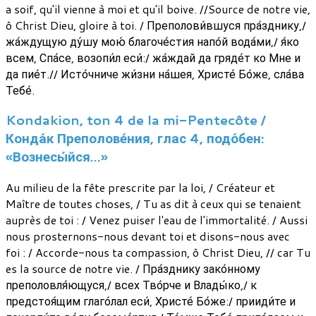
a soif, qu'il vienne à moi et qu'il boive. //Source de notre vie,
ô Christ Dieu, gloire à toi. / Преполови́вшуся пра́зднику,/
жа́ждущую ду́шу мою́ благоче́стия напо́й вода́ми,/ я́ко
всем, Спа́се, возопи́л еси́:/ жа́ждай да гряде́т ко Мне и
да пие́т.// Исто́чниче жи́зни на́шея, Христе́ Бо́же, сла́ва
Тебе́.
Kondakion, ton 4 de la mi-Pentecôte /
Конда́к Преполове́ния, глас 4, подо́бен:
«Вознесы́йся…»
Au milieu de la fête prescrite par la loi, / Créateur et
Maître de toutes choses, / Tu as dit à ceux qui se tenaient
auprès de toi : / Venez puiser l'eau de l'immortalité. / Aussi
nous prosternons-nous devant toi et disons-nous avec
foi : / Accorde-nous ta compassion, ô Christ Dieu, // car Tu
es la source de notre vie. / Пра́зднику зако́нному
преполовля́ющуся,/ всех Тво́рче и Влады́ко,/ к
предстоя́щим глаго́лал еси́, Христе́ Бо́же:/ прииди́те и