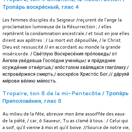
Тропа́рь воскре́сный, глас 4
Les femmes disciples du Seigneur /reçurent de l'ange la
proclamation lumineuse de la Résurrection ; / elles
rejetèrent la condamnation ancestrale / et tout en joie elles
dirent aux apôtres : / La mort est dépouillée, / le Christ
Dieu est ressuscité // en accordant au monde la grande
miséricorde. / Све́тлую Воскресе́ния про́поведь/ от
А́нгела уве́девша Госпо́дни учени́цы/ и пра́деднее
осужде́ние отве́ргша,/ апо́столом хва́лящася глаго́лаху:/
испрове́ржеся смерть,/ воскре́се Христо́с Бог,// да́руяй
ми́рови ве́лию ми́лость.
Tropaire, ton 8 de la mi-Pentecôte / Тропа́рь
Преполове́ния, глас 8
Au milieu de la fête, abreuve mon âme assoiffée des eaux
de la piété, / car, ô Sauveur, Tu as clamé à tous : / Celui qui
a soif, qu'il vienne à moi et qu'il boive. //Source de notre vie,