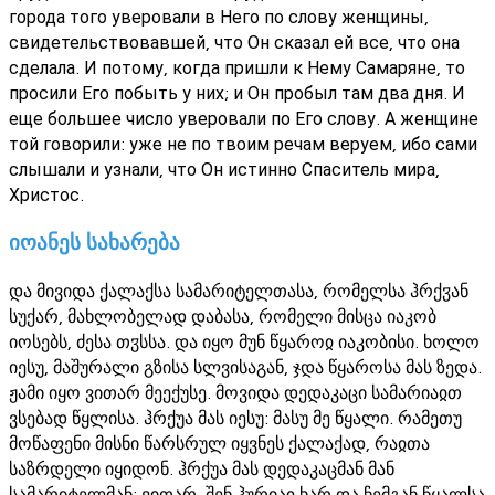
города того уверовали в Него по слову женщины,
свидетельствовавшей, что Он сказал ей все, что она
сделала. И потому, когда пришли к Нему Самаряне, то
просили Его побыть у них; и Он пробыл там два дня. И
еще большее число уверовали по Его слову. А женщине
той говорили: уже не по твоим речам веруем, ибо сами
слышали и узнали, что Он истинно Спаситель мира,
Христос.
იოანეს სახარება
და მივიდა ქალაქსა სამარიტელთასა, რომელსა ჰრქჳან
სუქარ, მახლობელად დაბასა, რომელი მისცა იაკობ
იოსებს, ძესა თჳსსა. და იყო მუნ წყაროჲ იაკობისი. ხოლო
იესუ, მაშურალი გზისა სლვისაგან, ჯდა წყაროსა მას ზედა.
ჟამი იყო ვითარ მეექუსე. მოვიდა დედაკაცი სამარიაჲთ
ვსებად წყლისა. ჰრქუა მას იესუ: მასუ მე წყალი. რამეთუ
მოწაფენი მისნი წარსრულ იყვნეს ქალაქად, რაჲთა
საზრდელი იყიდონ. ჰრქუა მას დედაკაცმან მან
სამარიტელმან: ვითარ, შენ ჰურიაჲ ხარ და ჩემგან წყალსა