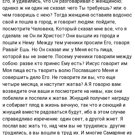
Его, и удивились, что Он разговаривал с женщиною;
однако ж ни один не сказал: чего Ты требуешь? или: о
чем говоришь с нею? Тогда женщина оставила водонос
свой и пошла в город, и говорит людям: пойдите,
посмотрите Человека, Который сказал мне все, что я
сделала: не Он ли Христос? Они вышли из города и
пошли к Нему. Между тем ученики просили Его, говоря:
Равви́! Ешь. Но Он сказал им: у Меня есть пища,
которой вы не знаете. Посему ученики говорили между
собою: разве кто принес Ему есть? Иисус говорит им:
Моя пища есть творить волю Пославшего Меня и
совершить дело Его. Не говорите ли вы, что еще
четыре месяца, и наступит жатва? А Я говорю вам:
возведите очи ваши и посмотрите на нивы, как они
побелели и поспели к жатве. Жнущий получает награду
и собирает плод в жизнь вечную, так что и сеющий и
жнущий вместе радоваться будут, ибо в этом случае
справедливо изречение: один сеет, а другой жнет. Я
послал вас жать то, над чем вы не трудились: другие
трудились, а вы вошли в труд их. И многие Самаряне из