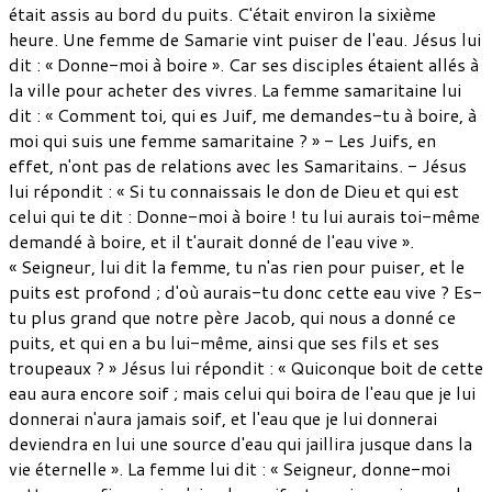
était assis au bord du puits. C'était environ la sixième
heure. Une femme de Samarie vint puiser de l'eau. Jésus lui
dit : « Donne-moi à boire ». Car ses disciples étaient allés à
la ville pour acheter des vivres. La femme samaritaine lui
dit : « Comment toi, qui es Juif, me demandes-tu à boire, à
moi qui suis une femme samaritaine ? » - Les Juifs, en
effet, n'ont pas de relations avec les Samaritains. - Jésus
lui répondit : « Si tu connaissais le don de Dieu et qui est
celui qui te dit : Donne-moi à boire ! tu lui aurais toi-même
demandé à boire, et il t'aurait donné de l'eau vive ».
« Seigneur, lui dit la femme, tu n'as rien pour puiser, et le
puits est profond ; d'où aurais-tu donc cette eau vive ? Es-
tu plus grand que notre père Jacob, qui nous a donné ce
puits, et qui en a bu lui-même, ainsi que ses fils et ses
troupeaux ? » Jésus lui répondit : « Quiconque boit de cette
eau aura encore soif ; mais celui qui boira de l'eau que je lui
donnerai n'aura jamais soif, et l'eau que je lui donnerai
deviendra en lui une source d'eau qui jaillira jusque dans la
vie éternelle ». La femme lui dit : « Seigneur, donne-moi