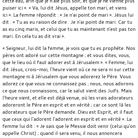
cette eau, afin que je n'aie plus soif, et que je ne vienne plus
puiser ici ». « Va, lui dit Jésus, appelle ton mari, et viens
ici ». La femme répondit : « Je n'ai point de mari ». Jésus lui
dit : « Tu as eu raison de dire : Je n'ai point de mari. Car tu
as eu cinq maris, et celui que tu as maintenant n'est pas ton
mari. En cela tu as dit vrai ».
« Seigneur, lui dit la femme, je vois que tu es prophète. Nos
pères ont adoré sur cette montagne ; et vous dites, vous,
que le lieu où il faut adorer est à Jérusalem ». « Femme, lui
dit Jésus, crois-moi, l'heure vient où ce ne sera ni sur cette
montagne ni à Jérusalem que vous adorerez le Père. Vous
adorez ce que vous ne connaissez pas ; nous, nous adorons
ce que nous connaissons, car le salut vient des Juifs. Mais
l'heure vient, et elle est déjà venue, où les vrais adorateurs
adoreront le Père en esprit et en vérité ; car ce sont là les
adorateurs que le Père demande. Dieu est Esprit, et il faut
que ceux qui l'adorent l'adorent en esprit et en vérité ». La
femme lui dit : « Je sais que le Messie doit venir (celui qu'on
appelle Christ) ; quand il sera venu, il nous annoncera