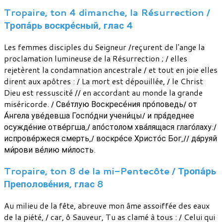
Tropaire, ton 4 dimanche, la Résurrection /
Тропа́рь воскре́сный, глас 4
Les femmes disciples du Seigneur /reçurent de l'ange la
proclamation lumineuse de la Résurrection ; / elles
rejetèrent la condamnation ancestrale / et tout en joie elles
dirent aux apôtres : / La mort est dépouillée, / le Christ
Dieu est ressuscité // en accordant au monde la grande
miséricorde. / Све́тлую Воскресе́ния про́поведь/ от
А́нгела уве́девша Госпо́дни учени́цы/ и пра́деднее
осужде́ние отве́ргша,/ апо́столом хва́лящася глаго́лаху:/
испрове́ржеся смерть,/ воскре́се Христо́с Бог,// да́руяй
ми́рови ве́лию ми́лость.
Tropaire, ton 8 de la mi-Pentecôte / Тропа́рь
Преполове́ния, глас 8
Au milieu de la fête, abreuve mon âme assoiffée des eaux
de la piété, / car, ô Sauveur, Tu as clamé à tous : / Celui qui