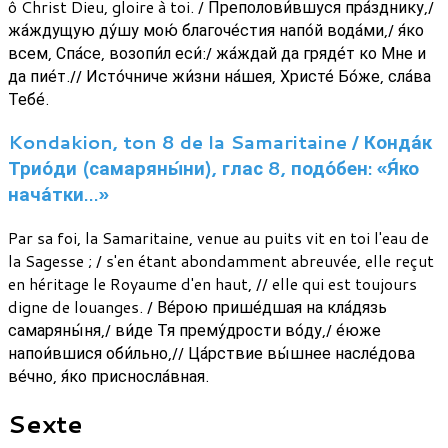
ô Christ Dieu, gloire à toi. / Преполови́вшуся пра́зднику,/
жа́ждущую ду́шу мою́ благоче́стия напо́й вода́ми,/ я́ко
всем, Спа́се, возопи́л еси́:/ жа́ждай да гряде́т ко Мне и
да пие́т.// Исто́чниче жи́зни на́шея, Христе́ Бо́же, сла́ва
Тебе́.
Kondakion, ton 8 de la Samaritaine / Конда́к
Трио́ди (самаряны́ни), глас 8, подо́бен: «Я́ко
нача́тки…»
Par sa foi, la Samaritaine, venue au puits vit en toi l'eau de
la Sagesse ; / s'en étant abondamment abreuvée, elle reçut
en héritage le Royaume d'en haut, // elle qui est toujours
digne de louanges. / Ве́рою прише́дшая на кла́дязь
самаряны́ня,/ ви́де Тя прему́дрости во́ду,/ е́юже
напои́вшися оби́льно,// Ца́рствие вы́шнее насле́дова
ве́чно, я́ко присносла́вная.
Sexte