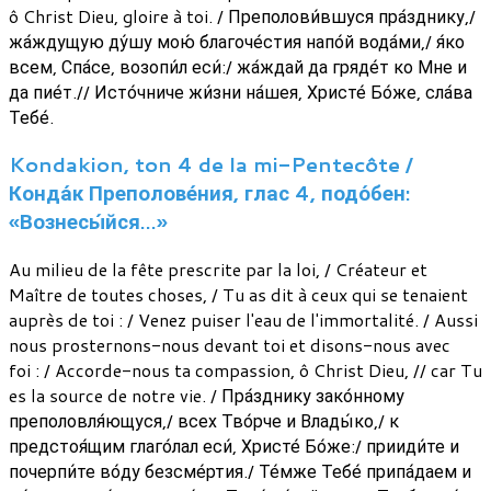
ô Christ Dieu, gloire à toi. / Преполови́вшуся пра́зднику,/
жа́ждущую ду́шу мою́ благоче́стия напо́й вода́ми,/ я́ко
всем, Спа́се, возопи́л еси́:/ жа́ждай да гряде́т ко Мне и
да пие́т.// Исто́чниче жи́зни на́шея, Христе́ Бо́же, сла́ва
Тебе́.
Kondakion, ton 4 de la mi-Pentecôte /
Конда́к Преполове́ния, глас 4, подо́бен:
«Вознесы́йся…»
Au milieu de la fête prescrite par la loi, / Créateur et
Maître de toutes choses, / Tu as dit à ceux qui se tenaient
auprès de toi : / Venez puiser l'eau de l'immortalité. / Aussi
nous prosternons-nous devant toi et disons-nous avec
foi : / Accorde-nous ta compassion, ô Christ Dieu, // car Tu
es la source de notre vie. / Пра́зднику зако́нному
преполовля́ющуся,/ всех Тво́рче и Влады́ко,/ к
предстоя́щим глаго́лал еси́, Христе́ Бо́же:/ прииди́те и
почерпи́те во́ду безсме́ртия./ Те́мже Тебе́ припа́даем и