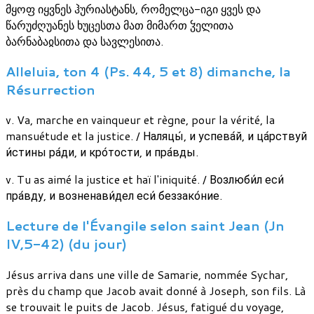
მყოფ იყვნეს ჰურიასტანს, რომელცა-იგი ყვეს და
წარუძღუანეს ხუცესთა მათ მიმართ ჴელითა
ბარნაბაჲსითა და სავლესითა.
Alleluia, ton 4 (Ps. 44, 5 et 8) dimanche, la
Résurrection
v. Va, marche en vainqueur et règne, pour la vérité, la
mansuétude et la justice. / Наляцы́, и успева́й, и ца́рствуй
и́стины ра́ди, и кро́тости, и пра́вды.
v. Tu as aimé la justice et haï l'iniquité. / Возлюби́л еси́
пра́вду, и возненави́дел еси́ беззако́ние.
Lecture de l'Évangile selon saint Jean (Jn
IV,5-42) (du jour)
Jésus arriva dans une ville de Samarie, nommée Sychar,
près du champ que Jacob avait donné à Joseph, son fils. Là
se trouvait le puits de Jacob. Jésus, fatigué du voyage,