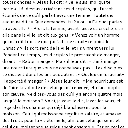
toutes choses ». Jésus lui dit : « Je le suis, moi qui te
parle ». Là-dessus arrivèrent ses disciples, qui furent
étonnés de ce qu'il parlait avec une femme. Toutefois
aucun ne dit : « Que demandes-tu ? » ou : « De quoi parles-
tu avec elle ? » Alors la femme, ayant laissé sa cruche, s'en
alla dans la ville, et dit aux gens : « Venez voir un homme
qui m'a dit tout ce que j'ai fait ; ne serait-ce point le
Christ ? » Ils sortirent de la ville, et ils vinrent vers lui.
Pendant ce temps, les disciples le pressaient de manger,
disant : « Rabbi, mange ». Mais il leur dit : « J'ai à manger
une nourriture que vous ne connaissez pas ». Les disciples
se disaient donc les uns aux autres : « Quelqu'un lui aurait-
il apporté à manger ? » Jésus leur dit : « Ma nourriture est
de faire la volonté de celui qui m'a envoyé, et d'accomplir
son œuvre. Ne dites-vous pas qu'il y a encore quatre mois
jusqu'à la moisson ? Voici, je vous le dis, levez les yeux, et
regardez les champs qui déjà blanchissent pour la
moisson. Celui qui moissonne reçoit un salaire, et amasse
des fruits pour la vie éternelle, afin que celui qui sème et
celui qui moissonne se réjouissent ensemble. Car en ceci ce