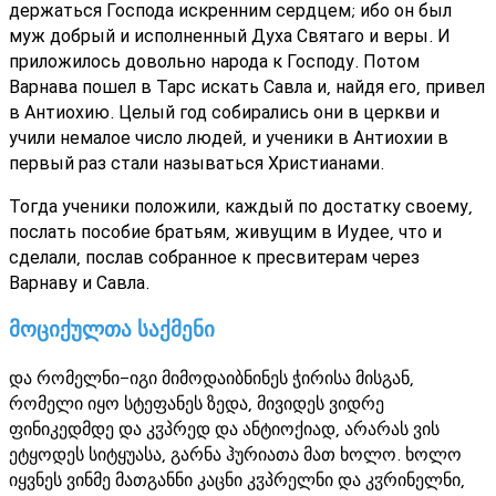
держаться Господа искренним сердцем; ибо он был
муж добрый и исполненный Духа Святаго и веры. И
приложилось довольно народа к Господу. Потом
Варнава пошел в Тарс искать Савла и, найдя его, привел
в Антиохию. Целый год собирались они в церкви и
учили немалое число людей, и ученики в Антиохии в
первый раз стали называться Христианами.
Тогда ученики положили, каждый по достатку своему,
послать пособие братьям, живущим в Иудее, что и
сделали, послав собранное к пресвитерам через
Варнаву и Савла.
მოციქულთა საქმენი
და რომელნი-იგი მიმოდაიბნინეს ჭირისა მისგან,
რომელი იყო სტეფანეს ზედა, მივიდეს ვიდრე
ფინიკედმდე და კჳპრედ და ანტიოქიად, არარას ვის
ეტყოდეს სიტყუასა, გარნა ჰურიათა მათ ხოლო. ხოლო
იყვნეს ვინმე მათგანნი კაცნი კჳპრელნი და კჳრინელნი,