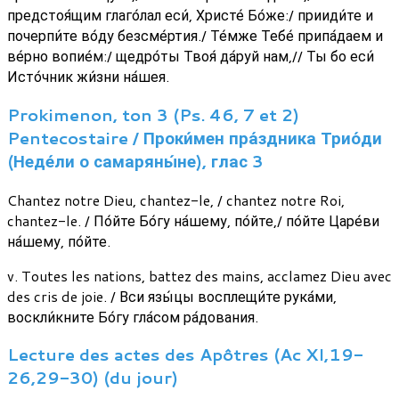
предстоя́щим глаго́лал еси́, Христе́ Бо́же:/ прииди́те и
почерпи́те во́ду безсме́ртия./ Те́мже Тебе́ припа́даем и
ве́рно вопие́м:/ щедро́ты Твоя́ да́руй нам,// Ты бо еси́
Исто́чник жи́зни на́шея.
Prokimenon, ton 3 (Ps. 46, 7 et 2)
Pentecostaire / Проки́мен пра́здника Трио́ди
(Неде́ли о самаряны́не), глас 3
Chantez notre Dieu, chantez-le, / chantez notre Roi,
chantez-le. / По́йте Бо́гу на́шему, по́йте,/ по́йте Царе́ви
на́шему, по́йте.
v. Toutes les nations, battez des mains, acclamez Dieu avec
des cris de joie. / Вси язы́цы восплещи́те рука́ми,
воскли́кните Бо́гу гла́сом ра́дования.
Lecture des actes des Apôtres (Ac XI,19-
26,29-30) (du jour)