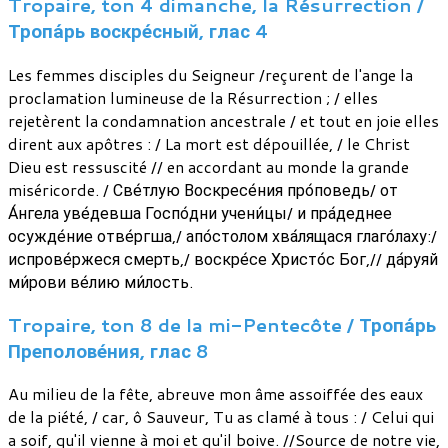
Tropaire, ton 4 dimanche, la Résurrection /
Тропа́рь воскре́сный, глас 4
Les femmes disciples du Seigneur /reçurent de l'ange la
proclamation lumineuse de la Résurrection ; / elles
rejetèrent la condamnation ancestrale / et tout en joie elles
dirent aux apôtres : / La mort est dépouillée, / le Christ
Dieu est ressuscité // en accordant au monde la grande
miséricorde. / Све́тлую Воскресе́ния про́поведь/ от
А́нгела уве́девша Госпо́дни учени́цы/ и пра́деднее
осужде́ние отве́ргша,/ апо́столом хва́лящася глаго́лаху:/
испрове́ржеся смерть,/ воскре́се Христо́с Бог,// да́руяй
ми́рови ве́лию ми́лость.
Tropaire, ton 8 de la mi-Pentecôte / Тропа́рь
Преполове́ния, глас 8
Au milieu de la fête, abreuve mon âme assoiffée des eaux
de la piété, / car, ô Sauveur, Tu as clamé à tous : / Celui qui
a soif, qu'il vienne à moi et qu'il boive. //Source de notre vie,