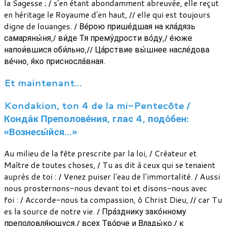
la Sagesse ; / s'en étant abondamment abreuvée, elle reçut
en héritage le Royaume d'en haut, // elle qui est toujours
digne de louanges. / Ве́рою прише́дшая на кла́дязь
самаряны́ня,/ ви́де Тя прему́дрости во́ду,/ е́юже
напои́вшися оби́льно,// Ца́рствие вы́шнее насле́дова
ве́чно, я́ко присносла́вная.
Et maintenant…
Kondakion, ton 4 de la mi-Pentecôte /
Конда́к Преполове́ния, глас 4, подо́бен:
«Вознесы́йся…»
Au milieu de la fête prescrite par la loi, / Créateur et
Maître de toutes choses, / Tu as dit à ceux qui se tenaient
auprès de toi : / Venez puiser l'eau de l'immortalité. / Aussi
nous prosternons-nous devant toi et disons-nous avec
foi : / Accorde-nous ta compassion, ô Christ Dieu, // car Tu
es la source de notre vie. / Пра́зднику зако́нному
преполовля́ющуся,/ всех Тво́рче и Влады́ко,/ к