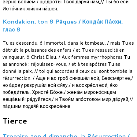
ве́рно вопие́м:/ щедро́ты Твоя́ да́руй нам,// Ты бо еси́
Исто́чник жи́зни на́шея.
Kondakion, ton 8 Pâques / Конда́к Па́схи,
глас 8
Tu es descendu, ô Immortel, dans le tombeau, / mais Tu as
détruit la puissance des enfers / et Tu es ressuscité en
vainqueur, ô Christ Dieu. / Aux femmes myrrhophores Tu
as annoncé : réjouissez-vous, / et à tes apôtres Tu as
donné la paix, // toi qui accordes à ceux qui sont tombés la
résurrection. / А́ще и во гроб снизше́л еси́, Безсме́ртне,/
но а́дову разруши́л еси́ си́лу,/ и воскре́сл еси́, я́ко
победи́тель, Христе́ Бо́же,/ жена́м мироно́сицам
веща́вый: ра́дуйтеся,/ и Твои́м апо́столом мир да́руяй,//
па́дшим подая́й воскресе́ние.
Tierce
Tropaire, ton 4 dimanche, la Résurrection /