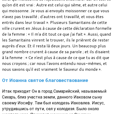
qu'on dit est vrai : Autre est celui qui sème, et autre celui
qui moissonne. Je vous ai envoyés moissonner ce que vous
n'avez pas travaillé ; d'autres ont travaillé, et vous êtes
entrés dans leur travail ». Plusieurs Samaritains de cette
ville crurent en Jésus à cause de cette déclaration formelle
de la femme : « Il m'a dit tout ce que j'ai fait ». Aussi, quand
les Samaritains vinrent le trouver, ils le prièrent de rester
auprès d'eux. Et il resta là deux jours. Un beaucoup plus
grand nombre crurent à cause de sa parole ; et ils disaient
à la femme : « Ce n'est plus à cause de ce que tu as dit que
nous croyons ; car nous l'avons entendu nous-mêmes, et
nous savons qu'il est vraiment le Sauveur du monde ».
От Иоанна святое благовествование
Итак приходит Он в город Самарийский, называемый
Сихарь, близ участка земли, данного Иаковом сыну
своему Иосифу. Там был колодезь Иаковлев. Иисус,
утрудившись от пути, сел у колодезя. Было около