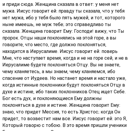
и приди сюда. Женщина сказала в ответ: у меня нет
мужа. Иисус говорит ей: правду ты сказала, что у тебя
нет мужа, ибо у тебя было пять мужей, и тот, которого
ныне имеешь, не муж тебе; это справедливо ты
сказала. Женщина говорит Ему: Господи! вижу, что Ты
пророк. Отцы наши поклонялись на этой горе, а вы
говорите, что место, где должно поклоняться,
находится в Иерусалиме. Иисус говорит ей: поверь
Мне, что наступает время, когда и не на горе сей, и не в
Иерусалиме будете поклоняться Отцу. Вы не знаете,
чему кланяетесь, а мы знаем, чему кланяемся, ибо
спасение от Иудеев. Но настанет время и настало уже,
когда истинные поклонники будут поклоняться Отцу в
духе и истине, ибо таких поклонников Отец ищет Себе.
Бог есть дух, и поклоняющиеся Ему должны
поклоняться в духе и истине. Женщина говорит Ему:
знаю, что придет Мессия, то есть Христос; когда Он
придет, то возвестит нам все. Иисус говорит ей: это Я,
Который говорю с тобою. В это время пришли ученики