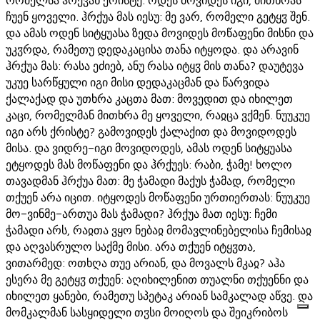
ჩუენ ყოველი. ჰრქუა მას იესუ: მე ვარ, რომელი გეტყჳ შენ.
და ამას ოდენ სიტყუასა ზედა მოვიდეს მოწაფენი მისნი და
უკჳრდა, რამეთუ დედაკაცისა თანა იტყოდა. და არავინ
ჰრქუა მას: რასა ეძიებ, ანუ რასა იტყჳ მის თანა? დაუტევა
უკუე სარწყული იგი მისი დედაკაცმან და წარვიდა
ქალაქად და უთხრა კაცთა მათ: მოვედით და იხილეთ
კაცი, რომელმან მითხრა მე ყოველი, რაჲცა ვქმენ. ნუუკუე
იგი არს ქრისტე? გამოვიდეს ქალაქით და მოვიდოდეს
მისა. და ვიდრე-იგი მოვიდოდეს, ამას ოდენ სიტყუასა
ეტყოდეს მას მოწაფენი და ჰრქუეს: რაბი, ჭამე! ხოლო
თავადმან ჰრქუა მათ: მე ჭამადი მაქუს ჭამად, რომელი
თქუენ არა იცით. იტყოდეს მოწაფენი ურთიერთას: ნუუკუე
მო-ვინმე-ართუა მას ჭამადი? ჰრქუა მათ იესუ: ჩემი
ჭამადი არს, რაჲთა ვყო ნებაჲ მომავლინებელისა ჩემისაჲ
და აღვასრულო საქმე მისი. არა თქუენ იტყჳთა,
ვითარმედ: ოთხღა თუე არიან, და მოვალს მკაჲ? აჰა
ესერა მე გეტყჳ თქუენ: აღიხილენით თუალნი თქუენნი და
იხილეთ ყანები, რამეთუ სპეტაკ არიან სამკალად აწვე. და
მომკალმან სასყიდელი თჳსი მოიღოს და შეიკრიბოს