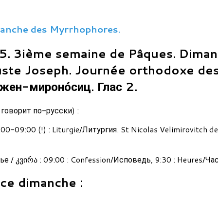
anche des Myrrhophores.
5. 3ième semaine de Pâques. Diman
uste Joseph. Journée orthodoxe de
. жен-мироно́сиц. Глас 2.
- говорит по-русски) :
0-09:00 (!) : Liturgie/Литургия. St Nicolas Velimirovitch de
 / კვირა : 09:00 : Confession/Исповедь, 9:30 : Heures/Часы
 ce dimanche :