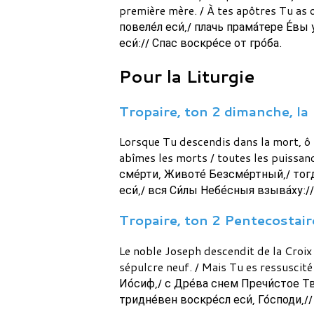
première mère. / À tes apôtres Tu as 
повеле́л еси́,/ плачь прама́тере Е́вы
еси́:// Спас воскре́се от гро́ба.
Pour la Liturgie
Tropaire, ton 2 dimanche, la 
Lorsque Tu descendis dans la mort, ô Vi
abîmes les morts / toutes les puissances
сме́рти, Животе́ Безсме́ртный,/ тогд
еси́,/ вся Си́лы Небе́сныя взыва́ху:/
Tropaire, ton 2 Pentecostaire
Le noble Joseph descendit de la Croix 
sépulcre neuf. / Mais Tu es ressuscité
Ио́сиф,/ с Дре́ва снем Пречи́стое Тво
тридне́вен воскре́сл еси́, Го́споди,/