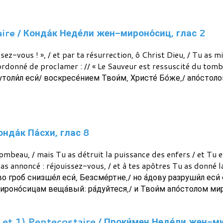
re / Конда́к Неде́ли жен-мироно́сиц, глас 2
ez-vous ! », / et par ta résurrection, ô Christ Dieu, / Tu as m
ordonné de proclamer : // « Le Sauveur est ressuscité du tom
 утоли́л еси́/ воскресе́нием Твои́м, Христе́ Бо́же,/ апо́сто
да́к Па́схи, глас 8
mbeau, / mais Tu as détruit la puissance des enfers / et Tu e
annoncé : réjouissez-vous, / et à tes apôtres Tu as donné la p
о гроб снизше́л еси́, Безсме́ртне,/ но а́дову разруши́л еси́ си
мироно́сицам веща́вый: ра́дуйтеся,/ и Твои́м апо́столом мир
 et 1) Pentecostaire / Проки́мен Неде́ли жен-ми