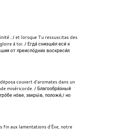
nité ; / et lorsque Tu ressuscitas des
loire à toi. / Егда́ снизше́л еси́ к
́ршия от преиспо́дних воскреси́л
le déposa couvert d'aromates dans un
ande miséricorde. / Благообра́зный
ро́бе но́ве, закры́в, положи́,/ но
is fin aux lamentations d'Ève, notre