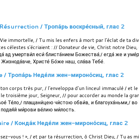
Résurrection / Тропа́рь воскре́сный, глас 2
e immortelle, / Tu mis les enfers à mort par l'éclat de ta divi
 célestes s'écriaient : // Donateur de vie, Christ notre Dieu, g
а́ ад умертви́л еси́ блиста́нием Божества́;/ егда́ же и уме
/ Жизнода́вче, Христе́ Бо́же наш, сла́ва Тебе́.
 / Тропа́рь Неде́ли жен-мироно́сиц, глас 2
ton corps très pur, / l'enveloppa d'un linceul immaculé / et 
 le troisième jour, Seigneur, // pour accorder au monde la gr
е́ Те́ло,/ плащани́цею чи́стою обви́в, и благоуха́ньми,/ во г
/ подая́й ми́рови ве́лию ми́лость.
re / Конда́к Неде́ли жен-мироно́сиц, глас 2
ez-vous ! », / et par ta résurrection, ô Christ Dieu, / Tu as m