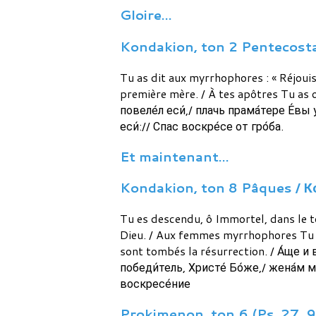
Gloire…
Kondakion, ton 2 Pentecostai
Tu as dit aux myrrhophores : « Réjouiss
première mère. / À tes apôtres Tu as 
повеле́л еси́,/ плачь прама́тере Е́вы
еси́:// Спас воскре́се от гро́ба.
Et maintenant…
Kondakion, ton 8 Pâques / Кон
Tu es descendu, ô Immortel, dans le to
Dieu. / Aux femmes myrrhophores Tu as 
sont tombés la résurrection. / А́ще и в
победи́тель, Христе́ Бо́же,/ жена́м 
воскресе́ние
Prokimenon, ton 6 (Ps. 27, 9