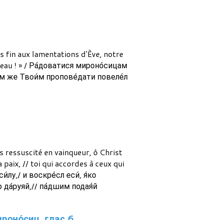
is fin aux lamentations d'Ève, notre
beau ! » / Ра́доватися мироно́сицам
лом же Твои́м пропове́дати повеле́л
s ressuscité en vainqueur, ô Christ
aix, // toi qui accordes à ceux qui
́лу,/ и воскре́сл еси́, я́ко
 да́руяй,// па́дшим подая́й
роно́сиц, глас 6