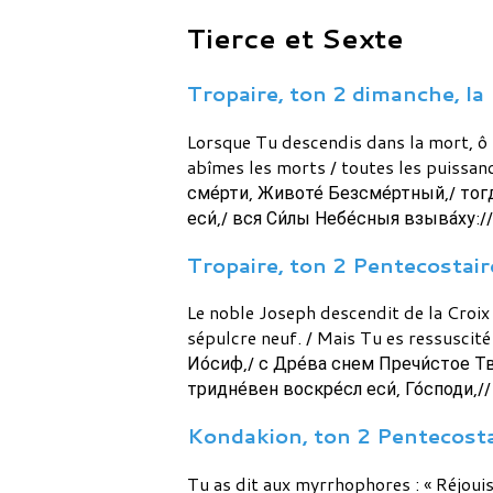
Tierce et Sexte
Tropaire, ton 2 dimanche, la 
Lorsque Tu descendis dans la mort, ô Vi
abîmes les morts / toutes les puissances
сме́рти, Животе́ Безсме́ртный,/ тогд
еси́,/ вся Си́лы Небе́сныя взыва́ху:/
Tropaire, ton 2 Pentecostaire
Le noble Joseph descendit de la Croix 
sépulcre neuf. / Mais Tu es ressuscité
Ио́сиф,/ с Дре́ва снем Пречи́стое Тво
тридне́вен воскре́сл еси́, Го́споди,/
Kondakion, ton 2 Pentecostai
Tu as dit aux myrrhophores : « Réjouiss