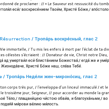
ordonné de proclamer : // « Le Sauveur est ressuscité du tom
 утоли́л еси́/ воскресе́нием Твои́м, Христе́ Бо́же,/ апо́сто
Résurrection / Тропа́рь воскре́сный, глас 2
e immortelle, / Tu mis les enfers à mort par l'éclat de ta divi
 célestes s'écriaient : // Donateur de vie, Christ notre Dieu, g
а́ ад умертви́л еси́ блиста́нием Божества́;/ егда́ же и уме
/ Жизнода́вче, Христе́ Бо́же наш, сла́ва Тебе́.
 / Тропа́рь Неде́ли жен-мироно́сиц, глас 2
ton corps très pur, / l'enveloppa d'un linceul immaculé / et 
 le troisième jour, Seigneur, // pour accorder au monde la gr
е́ Те́ло,/ плащани́цею чи́стою обви́в, и благоуха́ньми,/ во г
/ подая́й ми́рови ве́лию ми́лость.