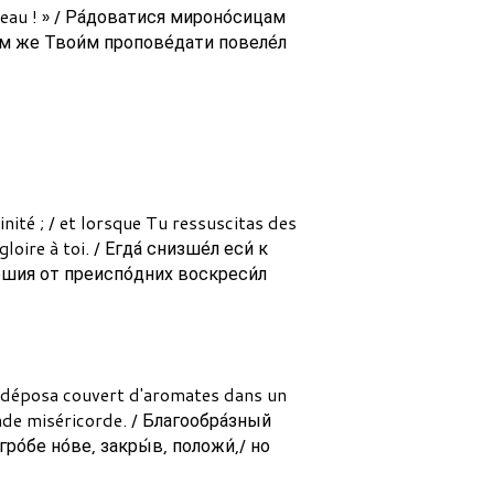
beau ! » / Ра́доватися мироно́сицам
лом же Твои́м пропове́дати повеле́л
nité ; / et lorsque Tu ressuscitas des
loire à toi. / Егда́ снизше́л еси́ к
́ршия от преиспо́дних воскреси́л
le déposa couvert d'aromates dans un
ande miséricorde. / Благообра́зный
ро́бе но́ве, закры́в, положи́,/ но