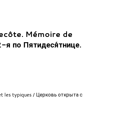
tecôte. Mémoire de
-я по Пятидеся́тнице.
et les typiques / Церковь открыта с