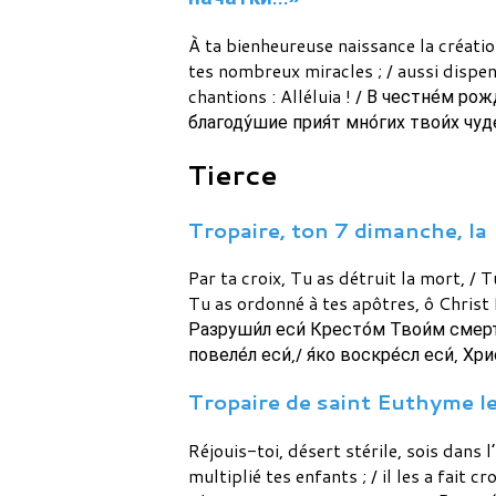
À ta bienheureuse naissance la créatio
tes nombreux miracles ; / aussi dispen
chantions : Alléluia ! / В честне́м р
благоду́шие прия́т мно́гих твои́х чуде
Tierce
Tropaire, ton 7 dimanche, la 
Par ta croix, Tu as détruit la mort, /
Tu as ordonné à tes apôtres, ô Christ
Разруши́л еси́ Кресто́м Твои́м смерт
повеле́л еси́,/ я́ко воскре́сл еси́, Хр
Tropaire de saint Euthyme le 
Réjouis-toi, désert stérile, sois dans 
multiplié tes enfants ; / il les a fait c