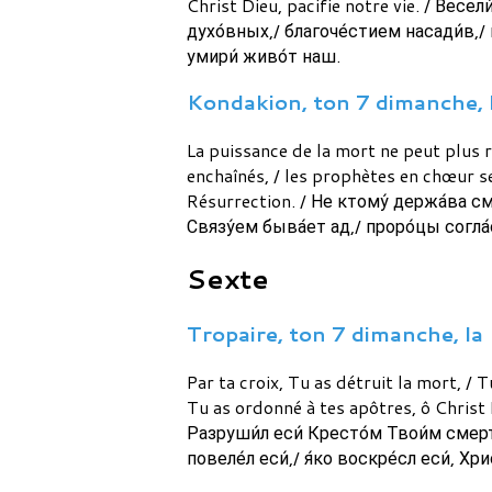
Christ Dieu, pacifie notre vie. / Вес
духо́вных,/ благоче́стием насади́в,/
умири́ живо́т наш.
Kondakion, ton 7 dimanche, la
La puissance de la mort ne peut plus r
enchaînés, / les prophètes en chœur se 
Résurrection. / Не ктому́ держа́ва см
Связу́ем быва́ет ад,/ проро́цы согла́
Sexte
Tropaire, ton 7 dimanche, la 
Par ta croix, Tu as détruit la mort, /
Tu as ordonné à tes apôtres, ô Christ
Разруши́л еси́ Кресто́м Твои́м смерт
повеле́л еси́,/ я́ко воскре́сл еси́, Хр