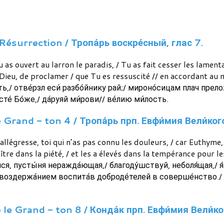
Résurrection / Тропа́рь воскре́сный, глас 7.
 Tu as ouvert au larron le paradis, / Tu as fait cesser les lam
 Dieu, de proclamer / que Tu es ressuscité // en accordant au 
ь,/ отве́рзл еси́ разбо́йнику рай;/ мироно́сицам плач прело
исте́ Бо́же,/ да́руяй ми́рови// ве́лию ми́лость.
Grand - ton 4 / Тропа́рь прп. Евфи́мия Вели́ког
l’allégresse, toi qui n’as pas connu les douleurs, / car Euthyme
roître dans la piété, / et les a élevés dans la tempérance pour le
ели́ся, пусты́ня неражда́ющая,/ благоду́шствуй, неболя́щая,/ я
 воздержа́нием воспита́в доброде́телей в соверше́нство./ Т
 Grand - ton 8 / Конда́к прп. Евфи́мия Вели́кого