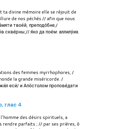
 ta divine mémoire elle se réjouit de
llure de nos péchés // afin que nous
́мяти твое́й, преподо́бне,/
в скве́рны,// я́ко да пое́м: аллилу́иа.
entations des femmes myrrhophores, /
monde la grande miséricorde. /
жи́л еси́/ и Апо́столом пропове́дати
о, глас 4
, l’homme des désirs spirituels, a
s rendre parfaits ; // par ses prières, ô