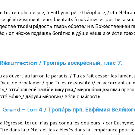
n fut remplie de joie, ô Euthyme père théophore, / et célébrant
se généreusement leurs bienfaits à nos âmes et purifie la soui
ождестве́ твое́м ра́дость тварь обре́те/ и в Боже́ственней па
́с,/ от ни́хже пода́ждь бога́тно в ду́ши на́ша и очи́сти грехо́
Résurrection / Тропа́рь воскре́сный, глас 7.
 Tu as ouvert au larron le paradis, / Tu as fait cesser les lam
 Dieu, de proclamer / que Tu es ressuscité // en accordant au 
ь,/ отве́рзл еси́ разбо́йнику рай;/ мироно́сицам плач прело
исте́ Бо́же,/ да́руяй ми́рови// ве́лию ми́лость.
Grand - ton 4 / Тропа́рь прп. Евфи́мия Вели́ког
l’allégresse, toi qui n’as pas connu les douleurs, / car Euthyme
roître dans la piété, / et les a élevés dans la tempérance pour le