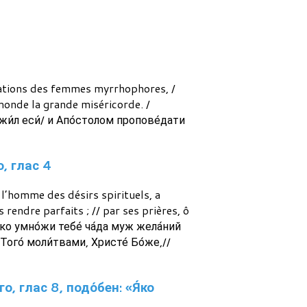
entations des femmes myrrhophores, /
monde la grande miséricorde. /
жи́л еси́/ и Апо́столом пропове́дати
о, глас 4
, l’homme des désirs spirituels, a
s rendre parfaits ; // par ses prières, ô
́ко умно́жи тебе́ ча́да муж жела́ний
ого́ моли́твами, Христе́ Бо́же,//
, глас 8, подо́бен: «Я́ко