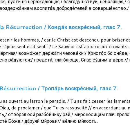
ели́ся, пусты́ня неражда́ющая,/ благоду́шствуй, неболя́щая,/ я
 воздержа́нием воспита́в доброде́телей в соверше́нство./ Т
 Résurrection / Конда́к воскре́сный, глас 7.
etenir les hommes, / car le Christ est descendu pour briser et 
réjouissent et disent : / Le Sauveur est apparu aux croyants. /
е́ртная/ возмо́жет держа́ти челове́ки:/ Христо́с бо сни́де, с
сно ра́дуются:/ предста́, глаго́люще, Спас су́щим в ве́ре,//
Résurrection / Тропа́рь воскре́сный, глас 7.
 Tu as ouvert au larron le paradis, / Tu as fait cesser les lam
 Dieu, de proclamer / que Tu es ressuscité // en accordant au 
ь,/ отве́рзл еси́ разбо́йнику рай;/ мироно́сицам плач прело
исте́ Бо́же,/ да́руяй ми́рови// ве́лию ми́лость.