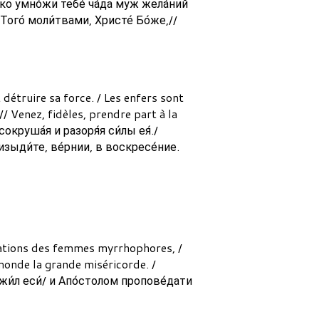
́ко умно́жи тебе́ ча́да муж жела́ний
ого́ моли́твами, Христе́ Бо́же,//
détruire sa force. / Les enfers sont
/ Venez, fidèles, prendre part à la
окруша́я и разоря́я си́лы ея́./
 изыди́те, ве́рнии, в воскресе́ние.
entations des femmes myrrhophores, /
monde la grande miséricorde. /
жи́л еси́/ и Апо́столом пропове́дати