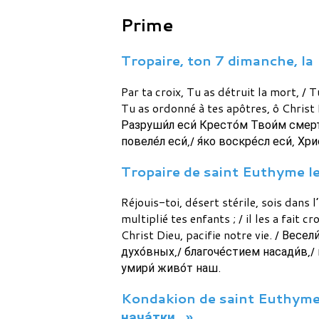
Prime
Tropaire, ton 7 dimanche, la 
Par ta croix, Tu as détruit la mort, /
Tu as ordonné à tes apôtres, ô Christ
Разруши́л еси́ Кресто́м Твои́м смерт
повеле́л еси́,/ я́ко воскре́сл еси́, Хр
Tropaire de saint Euthyme le 
Réjouis-toi, désert stérile, sois dans 
multiplié tes enfants ; / il les a fait c
Christ Dieu, pacifie notre vie. / Вес
духо́вных,/ благоче́стием насади́в,/
умири́ живо́т наш.
Kondakion de saint Euthyme le
нача́тки…»