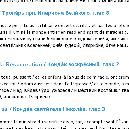
ога́тая,/ о́тче священнонача́льниче Нико́лае,/ моли́ Христа́
/ Тропа́рь прп. Иларио́на Вели́кого, глас 8
 notre père, tu as fertilisé le désert stérile, / et par tes pro
tu as illuminé le monde entier en resplendissant de miracles ; 
и́х тече́ньми пусты́ни безпло́дное возде́лал еси́/ и, и́же из
 свети́льник вселе́нней, сия́я чудесы́, Иларио́не, о́тче наш:/
a Résurrection / Конда́к воскре́сный, глас 2
out-puissant / et les enfers, à la vue de ce miracle, ont tremb
 avec toi. / Adam aussi est dans l'allégresse // et le monde, ô 
па́се,/ и ад, ви́дев чу́до, ужасе́ся,/ и ме́ртвии воста́ша;/ т
й, воспева́ет Тя при́сно.
as / Конда́к святи́теля Никола́я, глас 3
omme le ministre du sacrifice divin; car, accomplissant l’Évan
a mort; dès lors tu fus sanctifié, comme grand Pontife de la gr