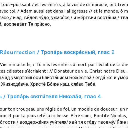
out-puissant / et les enfers, à la vue de ce miracle, ont tremb
 avec toi. / Adam aussi est dans l'allégresse // et le monde, ô 
па́се,/ и ад, ви́дев чу́до, ужасе́ся,/ и ме́ртвии воста́ша;/ т
й, воспева́ет Тя при́сно.
Résurrection / Тропа́рь воскре́сный, глас 2
e immortelle, / Tu mis les enfers à mort par l'éclat de ta divi
 célestes s'écriaient : // Donateur de vie, Christ notre Dieu, g
а́ ад умертви́л еси́ блиста́нием Божества́;/ егда́ же и уме
/ Жизнода́вче, Христе́ Бо́же наш, сла́ва Тебе́.
 / Тропа́рь святи́теля Никола́я, глас 4
 pour ton troupeau une règle de foi, un modèle de douceur, un
ion et par ta pauvreté la richesse. Père saint, Pontife Nicolas,
о́тости,/ воздержа́ния учи́теля/ яви́ тя ста́ду твоему́/ Я́же 