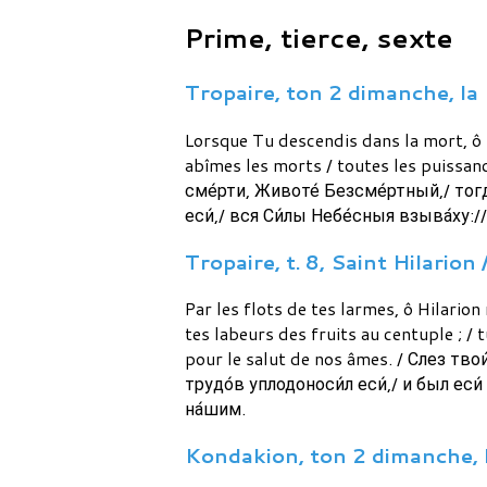
Prime, tierce, sexte
Tropaire, ton 2 dimanche, la 
Lorsque Tu descendis dans la mort, ô Vi
abîmes les morts / toutes les puissances
сме́рти, Животе́ Безсме́ртный,/ тогд
еси́,/ вся Си́лы Небе́сныя взыва́ху:/
Tropaire, t. 8, Saint Hilarion 
Par les flots de tes larmes, ô Hilarion
tes labeurs des fruits au centuple ; / 
pour le salut de nos âmes. / Слез тво
трудо́в уплодоноси́л еси́,/ и был еси́
на́шим.
Kondakion, ton 2 dimanche, l