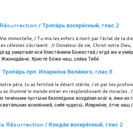
Résurrection / Тропа́рь воскре́сный, глас 2
e immortelle, / Tu mis les enfers à mort par l'éclat de ta divi
 célestes s'écriaient : // Donateur de vie, Christ notre Dieu, g
а́ ад умертви́л еси́ блиста́нием Божества́;/ егда́ же и уме
/ Жизнода́вче, Христе́ Бо́же наш, сла́ва Тебе́.
/ Тропа́рь прп. Иларио́на Вели́кого, глас 8
 notre père, tu as fertilisé le désert stérile, / et par tes pro
tu as illuminé le monde entier en resplendissant de miracles ; 
и́х тече́ньми пусты́ни безпло́дное возде́лал еси́/ и, и́же из
 свети́льник вселе́нней, сия́я чудесы́, Иларио́не, о́тче наш:/
a Résurrection / Конда́к воскре́сный, глас 2