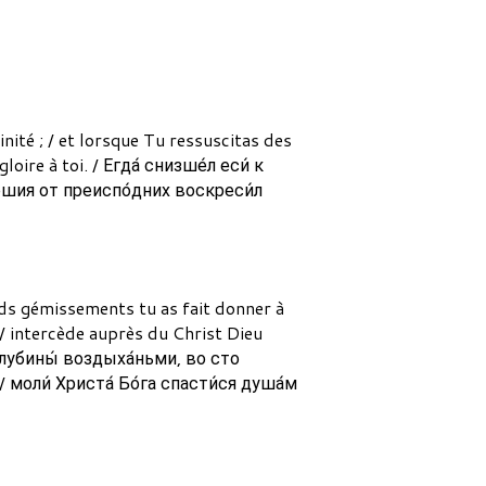
nité ; / et lorsque Tu ressuscitas des
loire à toi. / Егда́ снизше́л еси́ к
́ршия от преиспо́дних воскреси́л
fonds gémissements tu as fait donner à
// intercède auprès du Christ Dieu
 глубины́ воздыха́ньми, во сто
/ моли́ Христа́ Бо́га спасти́ся душа́м