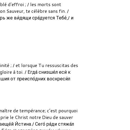
lé d'effroi ; / les morts sont
mon Sauveur, te célèbre sans fin. /
варь же ви́дящи сра́дуется Тебе́,/ и
nité ; / et lorsque Tu ressuscitas des
loire à toi. / Егда́ снизше́л еси́ к
́ршия от преиспо́дних воскреси́л
 maître de tempérance; c’est pourquoi
 prie le Christ notre Dieu de sauver
веще́й И́стина./ Сего́ ра́ди стяжа́л