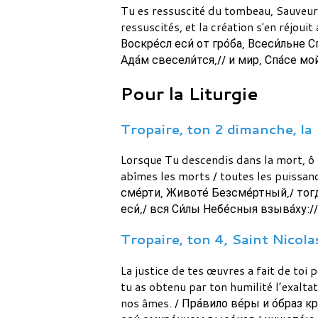
Tu es ressuscité du tombeau, Sauveur t
ressuscités, et la création s'en réjouit
Воскре́сл еси́ от гро́ба, Всеси́льне С
Ада́м свесели́тся,// и мир, Спа́се мо
Pour la Liturgie
Tropaire, ton 2 dimanche, la 
Lorsque Tu descendis dans la mort, ô Vi
abîmes les morts / toutes les puissances
сме́рти, Животе́ Безсме́ртный,/ тогд
еси́,/ вся Си́лы Небе́сныя взыва́ху:/
Tropaire, ton 4, Saint Nicolas
La justice de tes œuvres a fait de toi
tu as obtenu par ton humilité l’exaltat
nos âmes. / Пра́вило ве́ры и о́браз кр