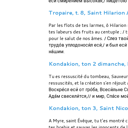
еси́ смире́нием высо́кая,/ нището́ю б
Tropaire, t. 8, Saint Hilarion 
Par les flots de tes larmes, ô Hilarion
tes labeurs des fruits au centuple ; / 
pour le salut de nos âmes. / Слез тво
трудо́в уплодоноси́л еси́,/ и был еси́
на́шим.
Kondakion, ton 2 dimanche, l
Tu es ressuscité du tombeau, Sauveur t
ressuscités, et la création s'en réjouit
Воскре́сл еси́ от гро́ба, Всеси́льне С
Ада́м свесели́тся,// и мир, Спа́се мо
Kondakion, ton 3, Saint Nicol
A Myre, saint Évêque, tu t’es montré c
tes brebis et sauvas les innocents de l