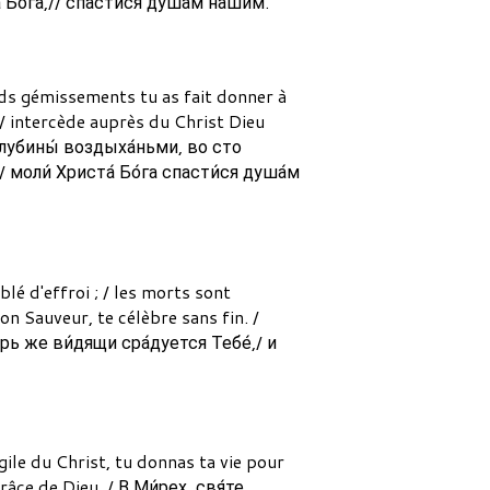
 Бо́га,// спасти́ся душа́м на́шим.
fonds gémissements tu as fait donner à
// intercède auprès du Christ Dieu
 глубины́ воздыха́ньми, во сто
/ моли́ Христа́ Бо́га спасти́ся душа́м
lé d'effroi ; / les morts sont
mon Sauveur, te célèbre sans fin. /
варь же ви́дящи сра́дуется Тебе́,/ и
gile du Christ, tu donnas ta vie pour
âce de Dieu. / В Ми́рех, свя́те,