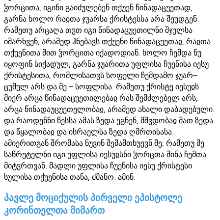
ჴორცითა, იგინი გაიძულებენ თქუენ წინადაცუეთად,
გარნა ხოლო რაჲთა ჯუარსა ქრისტესსა არა შეუდგენ.
რამეთუ არცაღა თჳთ იგი წინადაცუეთილნი შჯულსა
იმარხვენ, არამედ ჰნებავს თქუენი წინადაცუეთაჲ, რაჲთა
თქუენითა მით ჴორცითა იქადოდიან. ხოლო ჩემდა ნუ
იყოფინ სიქადულ, გარნა ჯუარითა უფლისა ჩუენისა იესუ
ქრისტესითა, რომლისათჳს სოფელი ჩემდამო ჯუარ-
ცუმულ არს და მე – სოფლისა. რამეთუ ქრისტე იესუჲს
მიერ არცა წინადაცუეთილებაჲ რას შემძლებელ არს,
არცა წინადაუცუეთელობაჲ, არამედ ახალი დაბადებული.
და რაოდენნი წესსა ამას ზედა ეგნენ, მშჳდობაჲ მათ ზედა
და წყალობაჲ და ისრაელსა ზედა ღმრთისასა.
ამიერითგან შრომასა ნუვინ შემამთხუევნ მე; რამეთუ მე
საწრეტელნი იგი უფლისა იესუჲსნი ჴორცთა შინა ჩემთა
მიტჳრთვან. მადლი უფლისა ჩუენისა იესუ ქრისტესი
სულისა თქუენისა თანა, ძმანო. ამინ.
პავლე მოციქულის პირველი ეპისტოლე
კორინთელთა მიმართ