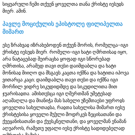
სიყუარული ჩემი თქუენ ყოველთა თანა ქრისტე იესუჲს
მიერ. ამინ.
პავლე მოციქულის ეპისტოლე ფილიპელთა
მიმართ
ესე ზრახვაჲ იზრახებოდენ თქუენ შორის, რომელცა-იგი
ქრისტე იესუჲს მიერ. რომელი-იგი ხატი ღმრთისაჲ იყო,
არა ნატაცებად შეირაცხა ყოფად იგი სწორებად
ღმრთისა, არამედ თავი თჳსი დაიმდაბლა და ხატი
მონისაჲ მიიღო და მსგავს კაცთა იქმნა და ხატითა იპოვა
ვითარცა კაცი; დაიმდაბლა თავი თჳსი და იქმნა იგი
მორჩილ ვიდრე სიკუდიდმდე და სიკუდილითა მით
ჯუარისაჲთა. ამისთჳსცა იგი ღმერთმან უმეტესად
აღამაღლა და მიანიჭა მას სახელი უზეშთაესი უფროჲს
ყოველთა სახელთაჲსა, რაჲთა სახელისა მიმართ იესუ
ქრისტესისა ყოველი მუჴლი მოდრკეს ზეცისათანი და
ქუეყანისათანი და ქუესკნელთანი, და ყოველმან ენამან
აღუაროს, რამეთუ უფალი იესუ ქრისტე სადიდებელად
ღმრთისა მამისა.