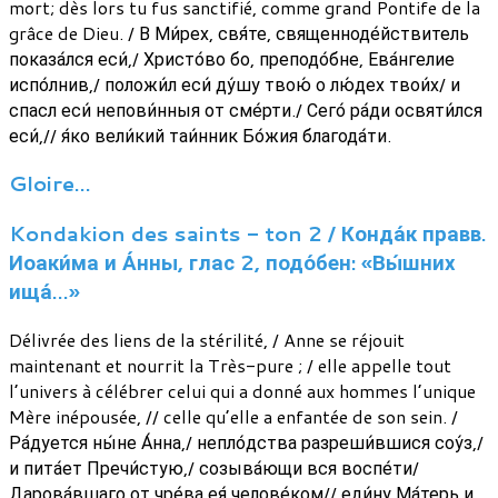
mort; dès lors tu fus sanctifié, comme grand Pontife de la
grâce de Dieu. / В Ми́рех, свя́те, священноде́йствитель
показа́лся еси́,/ Христо́во бо, преподо́бне, Ева́нгелие
испо́лнив,/ положи́л еси́ ду́шу твою́ о лю́дех твои́х/ и
спасл еси́ непови́нныя от сме́рти./ Сего́ ра́ди освяти́лся
еси́,// я́ко вели́кий таи́нник Бо́жия благода́ти.
Gloire…
Kondakion des saints - ton 2 / Конда́к правв.
Иоаки́ма и А́нны, глас 2, подо́бен: «Вы́шних
ища́…»
Délivrée des liens de la stérilité, / Anne se réjouit
maintenant et nourrit la Très-pure ; / elle appelle tout
l’univers à célébrer celui qui a donné aux hommes l’unique
Mère inépousée, // celle qu’elle a enfantée de son sein. /
Ра́дуется ны́не А́нна,/ непло́дства разреши́вшися соу́з,/
и пита́ет Пречи́стую,/ созыва́ющи вся воспе́ти/
Дарова́вшаго от чре́ва ея́ челове́ком// еди́ну Ма́терь и