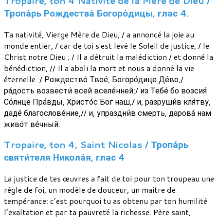
Tropaire, ton 4 Nativité de la Mère de Dieu /
Тропа́рь Рождества́ Богоро́дицы, глас 4.
Ta nativité, Vierge Mère de Dieu, / a annoncé la joie au
monde entier, / car de toi s'est levé le Soleil de justice, / le
Christ notre Dieu ; / Il a détruit la malédiction / et donné la
bénédiction, // Il a aboli la mort et nous a donné la vie
éternelle. / Рождество́ Твое́, Богоро́дице Де́во,/
ра́дость возвести́ всей вселе́нней:/ из Тебе́ бо возсия́
Со́лнце Пра́вды, Христо́с Бог наш,/ и, разруши́в кля́тву,
даде́ благослове́ние,// и, упраздни́в смерть, дарова́ нам
живо́т ве́чный.
Tropaire, ton 4, Saint Nicolas / Тропа́рь
святи́теля Никола́я, глас 4
La justice de tes œuvres a fait de toi pour ton troupeau une
règle de foi, un modèle de douceur, un maître de
tempérance; c’est pourquoi tu as obtenu par ton humilité
l’exaltation et par ta pauvreté la richesse. Père saint,