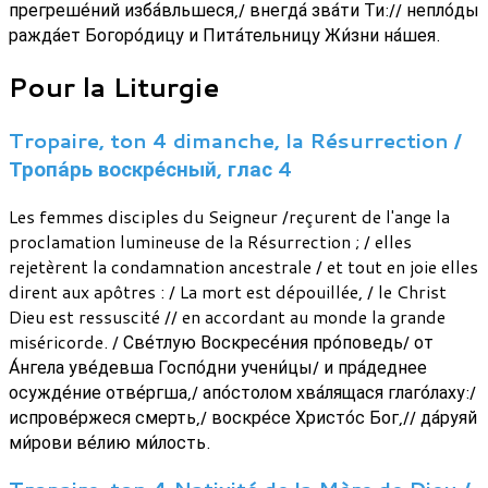
прегреше́ний изба́вльшеся,/ внегда́ зва́ти Ти:// непло́ды
ражда́ет Богоро́дицу и Пита́тельницу Жи́зни на́шея.
Pour la Liturgie
Tropaire, ton 4 dimanche, la Résurrection /
Тропа́рь воскре́сный, глас 4
Les femmes disciples du Seigneur /reçurent de l'ange la
proclamation lumineuse de la Résurrection ; / elles
rejetèrent la condamnation ancestrale / et tout en joie elles
dirent aux apôtres : / La mort est dépouillée, / le Christ
Dieu est ressuscité // en accordant au monde la grande
miséricorde. / Све́тлую Воскресе́ния про́поведь/ от
А́нгела уве́девша Госпо́дни учени́цы/ и пра́деднее
осужде́ние отве́ргша,/ апо́столом хва́лящася глаго́лаху:/
испрове́ржеся смерть,/ воскре́се Христо́с Бог,// да́руяй
ми́рови ве́лию ми́лость.