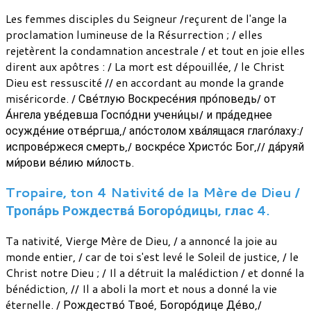
Les femmes disciples du Seigneur /reçurent de l'ange la
proclamation lumineuse de la Résurrection ; / elles
rejetèrent la condamnation ancestrale / et tout en joie elles
dirent aux apôtres : / La mort est dépouillée, / le Christ
Dieu est ressuscité // en accordant au monde la grande
miséricorde. / Све́тлую Воскресе́ния про́поведь/ от
А́нгела уве́девша Госпо́дни учени́цы/ и пра́деднее
осужде́ние отве́ргша,/ апо́столом хва́лящася глаго́лаху:/
испрове́ржеся смерть,/ воскре́се Христо́с Бог,// да́руяй
ми́рови ве́лию ми́лость.
Tropaire, ton 4 Nativité de la Mère de Dieu /
Тропа́рь Рождества́ Богоро́дицы, глас 4.
Ta nativité, Vierge Mère de Dieu, / a annoncé la joie au
monde entier, / car de toi s'est levé le Soleil de justice, / le
Christ notre Dieu ; / Il a détruit la malédiction / et donné la
bénédiction, // Il a aboli la mort et nous a donné la vie
éternelle. / Рождество́ Твое́, Богоро́дице Де́во,/