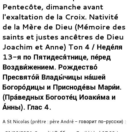
Pentecôte, dimanche avant
l'exaltation de la Croix. Nativité
de la Mère de Dieu (Mémoire des
saints et justes ancêtres de Dieu
Joachim et Anne) Ton 4 / Неде́ля
13-я по Пятидеся́тнице, пе́ред
Воздви́жением. Рождество́
Пресвято́й Влады́чицы на́шей
Богоро́дицы и Присноде́вы Мари́и.
(Пра́ведных Богооте́ц Иоаки́ма и
А́нны). Глас 4.
A St Nicolas (prêtre : père André - говорит по-русски) :