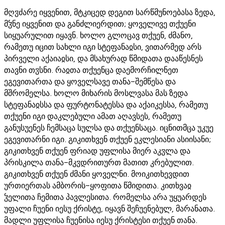
მღჳძარე იყვენით, მტკიცედ დეგით სარწმუნოებასა ზედა,
მჴნე იყვენით და განძლიერდით; ყოველივე თქუენი
სიყუარულით იყავნ. ხოლო გლოცავ თქუენ, ძმანო,
რამეთუ იცით სახლი იგი სტეფანაჲსი, ვითარმედ არს
პირველი აქაიაჲსი, და მსახურად წმიდათა დააწესნეს
თავნი თჳსნი. რაჲთა თქუენცა დაემორჩილნეთ
ეგევითართა და ყოველსავე თანა-შემწესა და
მშრომელსა. ხოლო მიხარის მოსლვასა მას ზედა
სტეფანაჲსსა და ფურტონატესსა და აქაიკესსა, რამეთუ
თქუენი იგი დაკლებული ამათ აღავსეს, რამეთუ
განუსუენეს ჩემსაცა სულსა და თქუენსაცა. იცნითმცა უკუე
ეგევითარნი იგი. გიკითხვენ თქუენ ეკლესიანი ასიისანი;
გიკითხვენ თქუენ ფრიად უფლისა მიერ აკჳლა და
პრისკილა თანა-მკჳდრითურთ მათით კრებულით.
გიკითხვენ თქუენ ძმანი ყოველნი. მოიკითხევდით
ურთიერთას ამბორის-ყოფითა წმიდითა. კითხვაჲ
ჴელითა ჩემითა პავლესითა. რომელსა არა უყუარდეს
უფალი ჩუენი იესუ ქრისტე, იყავნ შეჩუენებულ, მარანათა.
მადლი უფლისა ჩუენისა იესუ ქრისტესი თქუენ თანა.