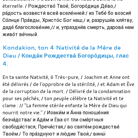
éternelle. / Рождество́ Твое́, Богоро́дице Де́во,/
ра́дость возвести́ всей вселе́нней:/ из Тебе́ бо возсия́
Со́лнце Пра́вды, Христо́с Бог наш,/ и, разруши́в кля́тву,
даде́ благослове́ние,// и, упраздни́в смерть, дарова́ нам
живо́т ве́чный.
Kondakion, ton 4 Nativité de la Mère de
Dieu / Конда́к Рождества́ Богоро́дицы, глас
4.
En ta sainte Nativité, ô Très-pure, / Joachim et Anne ont
été délivrés / de l'opprobre de la stérilité, / et Adam et Ève
de la corruption de la mort. / Délivré de la condamnation
pour ses péchés, / ton peuple célèbre ta Nativité et te
clame : // "La femme stérile enfante la Mère de Dieu qui
nourrit notre vie." / Иоаки́м и А́нна поноше́ния
безча́дства/ и Ада́м и Éва от тли сме́ртныя
свободи́стася, Пречи́стая,/ во святе́м рождестве́
Твое́м./ То пра́зднуют и лю́дие Твои́,/ вины́