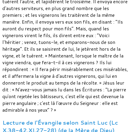
tuèrent l'autre, et lapidèrent le troisième. Il envoya encore
d'autres serviteurs, en plus grand nombre que les
premiers ; et les vignerons les traitèrent de la même
manière. Enfin, il envoya vers eux son fils, en disant : “Ils
auront du respect pour mon fils”. Mais, quand les
vignerons virent le fils, ils dirent entre eux : “Voici
l'héritier ; venez, tuons-le, et emparons-nous de son
héritage”. Et ils se saisirent de lui, le jetèrent hors de la
vigne, et le tuèrent. » Maintenant, lorsque le maître de la
vigne viendra, que fera-t-il à ces vignerons ? Ils lui
répondirent : « Il fera périr misérablement ces misérables,
et il affermera la vigne à d'autres vignerons, qui lui en
donneront le produit au temps de la récolte. » Jésus leur
dit : « N'avez-vous jamais lu dans les Écritures : “La pierre
qu'ont rejetée les bâtisseurs, c'est elle qui est devenue la
pierre angulaire ; c'est là l'œuvre du Seigneur : elle est
admirable à nos yeux” ? »
Lecture de l'Évangile selon Saint Luc (Lc
X,38-42,XI,27-28) (de la Mère de Dieu)