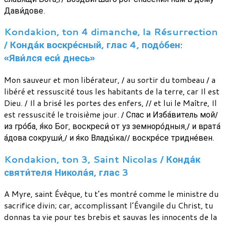
Дави́дове.
Kondakion, ton 4 dimanche, la Résurrection
/ Конда́к воскре́сный, глас 4, подо́бен:
«Яви́лся еси́ днесь»
Mon sauveur et mon libérateur, / au sortir du tombeau / a
libéré et ressuscité tous les habitants de la terre, car Il est
Dieu. / Il a brisé les portes des enfers, // et lui le Maître, Il
est ressuscité le troisième jour. / Спас и Изба́витель мой/
из гро́ба, я́ко Бог, воскреси́ от уз земноро́дныя,/ и врата́
а́дова сокруши́,/ и я́ко Влады́ка// воскре́се тридне́вен.
Kondakion, ton 3, Saint Nicolas / Конда́к
святи́теля Никола́я, глас 3
A Myre, saint Évêque, tu t’es montré comme le ministre du
sacrifice divin; car, accomplissant l’Évangile du Christ, tu
donnas ta vie pour tes brebis et sauvas les innocents de la