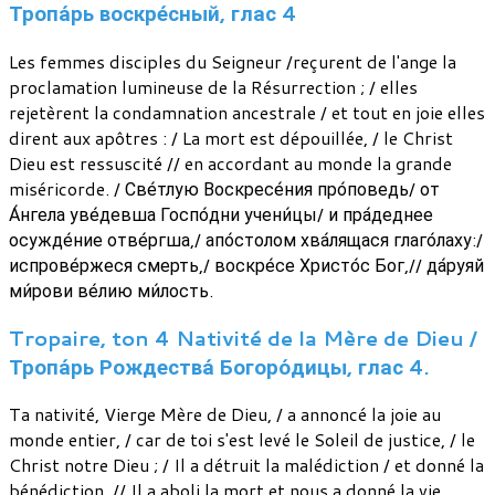
Тропа́рь воскре́сный, глас 4
Les femmes disciples du Seigneur /reçurent de l'ange la
proclamation lumineuse de la Résurrection ; / elles
rejetèrent la condamnation ancestrale / et tout en joie elles
dirent aux apôtres : / La mort est dépouillée, / le Christ
Dieu est ressuscité // en accordant au monde la grande
miséricorde. / Све́тлую Воскресе́ния про́поведь/ от
А́нгела уве́девша Госпо́дни учени́цы/ и пра́деднее
осужде́ние отве́ргша,/ апо́столом хва́лящася глаго́лаху:/
испрове́ржеся смерть,/ воскре́се Христо́с Бог,// да́руяй
ми́рови ве́лию ми́лость.
Tropaire, ton 4 Nativité de la Mère de Dieu /
Тропа́рь Рождества́ Богоро́дицы, глас 4.
Ta nativité, Vierge Mère de Dieu, / a annoncé la joie au
monde entier, / car de toi s'est levé le Soleil de justice, / le
Christ notre Dieu ; / Il a détruit la malédiction / et donné la
bénédiction, // Il a aboli la mort et nous a donné la vie