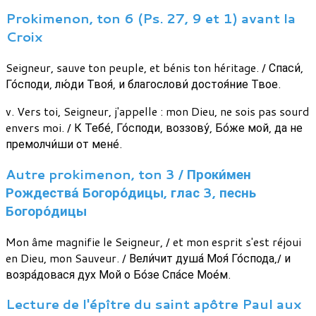
Prokimenon, ton 6 (Ps. 27, 9 et 1) avant la
Croix
Seigneur, sauve ton peuple, et bénis ton héritage. / Спаси́,
Го́споди, лю́ди Твоя́, и благослови́ достоя́ние Твое.
v. Vers toi, Seigneur, j'appelle : mon Dieu, ne sois pas sourd
envers moi. / К Тебе́, Го́споди, воззову́, Бо́же мой, да не
премолчи́ши от мене́.
Autre prokimenon, ton 3 / Проки́мен
Рождества́ Богоро́дицы, глас 3, песнь
Богоро́дицы
Mon âme magnifie le Seigneur, / et mon esprit s'est réjoui
en Dieu, mon Sauveur. / Вели́чит душа́ Моя́ Го́спода,/ и
возра́довася дух Мой о Бо́зе Спа́се Мое́м.
Lecture de l'épître du saint apôtre Paul aux