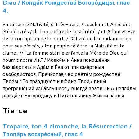
Dieu / Конда́к Рождества́ Богоро́дицы, глас
4.
En ta sainte Nativité, ô Très-pure, / Joachim et Anne ont
été délivrés / de l'opprobre de la stérilité, / et Adam et Ève
de la corruption de la mort. / Délivré de la condamnation
pour ses péchés, / ton peuple célèbre ta Nativité et te
clame : // "La femme stérile enfante la Mère de Dieu qui
nourrit notre vie." / Иоаки́м и А́нна поноше́ния
безча́дства/ и Ада́м и Éва от тли сме́ртныя
свободи́стася, Пречи́стая,/ во святе́м рождестве́
Твое́м./ То пра́зднуют и лю́дие Твои́,/ вины́
прегреше́ний изба́вльшеся,/ внегда́ зва́ти Ти:// непло́ды
ражда́ет Богоро́дицу и Пита́тельницу Жи́зни на́шея.
Tierce
Tropaire, ton 4 dimanche, la Résurrection /
Тропа́рь воскре́сный, глас 4