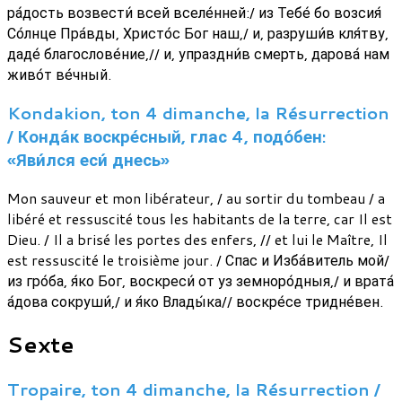
ра́дость возвести́ всей вселе́нней:/ из Тебе́ бо возсия́
Со́лнце Пра́вды, Христо́с Бог наш,/ и, разруши́в кля́тву,
даде́ благослове́ние,// и, упраздни́в смерть, дарова́ нам
живо́т ве́чный.
Kondakion, ton 4 dimanche, la Résurrection
/ Конда́к воскре́сный, глас 4, подо́бен:
«Яви́лся еси́ днесь»
Mon sauveur et mon libérateur, / au sortir du tombeau / a
libéré et ressuscité tous les habitants de la terre, car Il est
Dieu. / Il a brisé les portes des enfers, // et lui le Maître, Il
est ressuscité le troisième jour. / Спас и Изба́витель мой/
из гро́ба, я́ко Бог, воскреси́ от уз земноро́дныя,/ и врата́
а́дова сокруши́,/ и я́ко Влады́ка// воскре́се тридне́вен.
Sexte
Tropaire, ton 4 dimanche, la Résurrection /