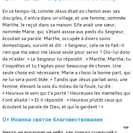
En ce temps-là, comme Jésus était en chemin avec ses
disciples, il entra dans un village, et une femme, nommée
Marthe, le reçut dans sa maison. Elle avait une sœur,
nommée Marie, qui, s'étant assise aux pieds du Seigneur,
écoutait sa parole. Marthe, occupée à divers soins
domestiques, survint et dit : « Seigneur, cela ne te fait-il
rien que ma sœur me laisse seule pour servir ? Dis-lui donc
de m'aider. » Le Seigneur lui répondit : « Marthe, Marthe, tu
t'inquiètes et tu t'agites pour beaucoup de choses. Une
seule chose est nécessaire. Marie a choisi la bonne part, qui
ne lui sera point ôtée. » Tandis que Jésus parlait ainsi, une
femme, élevant la voix du milieu de la foule, lui dit :
« Heureux le sein qui t'a porté ! Heureuses les mamelles qui
t'ont allaité ! » Et il répondit : « Heureux plutôt ceux qui
écoutent la parole de Dieu, et qui la gardent ! »
От Иоанна святое благовествование
Никто не восходил на небо, как только сшедший с