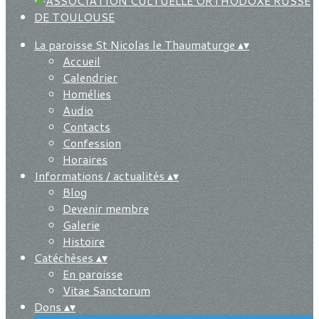
La paroisse St Nicolas le Thaumaturge
▴
▾
Accueil
Calendrier
Homélies
Audio
Contacts
Confession
Horaires
Informations / actualités
▴
▾
Blog
Devenir membre
Galerie
Histoire
Catéchèses
▴
▾
En paroisse
Vitae Sanctorum
Dons
▴
▾