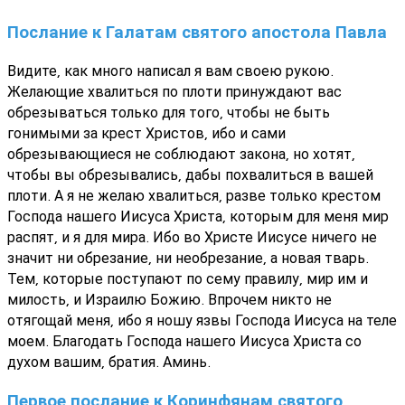
Послание к Галатам святого апостола Павла
Видите, как много написал я вам своею рукою.
Желающие хвалиться по плоти принуждают вас
обрезываться только для того, чтобы не быть
гонимыми за крест Христов, ибо и сами
обрезывающиеся не соблюдают закона, но хотят,
чтобы вы обрезывались, дабы похвалиться в вашей
плоти. А я не желаю хвалиться, разве только крестом
Господа нашего Иисуса Христа, которым для меня мир
распят, и я для мира. Ибо во Христе Иисусе ничего не
значит ни обрезание, ни необрезание, а новая тварь.
Тем, которые поступают по сему правилу, мир им и
милость, и Израилю Божию. Впрочем никто не
отягощай меня, ибо я ношу язвы Господа Иисуса на теле
моем. Благодать Господа нашего Иисуса Христа со
духом вашим, братия. Аминь.
Первое послание к Коринфянам святого