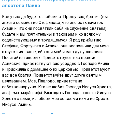
апостола Павла
Все у вас да будет с любовью. Прошу вас, братия (вы
знаете семейство Стефаново, что оно есть начаток
Ахаии и что они посвятили себя на служение святым),
будьте и вы почтительны к таковым и ко всякому
содействующему и трудящемуся. Я рад прибытию
Стефана, Фортуната и Ахаика: они восполнили для меня
отсутствие ваше, ибо они мой и ваш дух успокоили.
Почитайте таковых. Приветствуют вас церкви
Асийские; приветствуют вас усердно в Господе Акила
и Прискилла с домашнею их церковью. Приветствуют
вас все братия. Приветствуйте друг друга святым
целованием. Мое, Павлово, приветствие
собственноручно. Кто не любит Господа Иисуса Христа,
анафема, мара́н-афа́. Благодать Господа нашего Иисуса
Христа с вами, и любовь моя со всеми вами во Христе
Иисусе. Аминь.