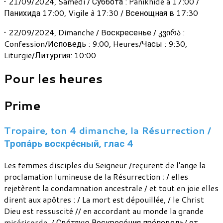
• 21/09/2024, Samedi / Суббота : Panikhide à 17:00 /
Панихида 17:00, Vigile à 17:30 / Всенощная в 17:30
• 22/09/2024, Dimanche / Bоскресенье / კვირა :
Confession/Исповедь : 9:00, Heures/Часы : 9:30,
Liturgie/Литургия: 10:00
Pour les heures
Prime
Tropaire, ton 4 dimanche, la Résurrection /
Тропа́рь воскре́сный, глас 4
Les femmes disciples du Seigneur /reçurent de l'ange la
proclamation lumineuse de la Résurrection ; / elles
rejetèrent la condamnation ancestrale / et tout en joie elles
dirent aux apôtres : / La mort est dépouillée, / le Christ
Dieu est ressuscité // en accordant au monde la grande
miséricorde. / Све́тлую Воскресе́ния про́поведь/ от