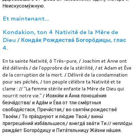
Неискусому́жную.
Et maintenant…
Kondakion, ton 4 Nativité de la Mère de
Dieu / Конда́к Рождества́ Богоро́дицы, глас
4.
En ta sainte Nativité, ô Très-pure, / Joachim et Anne ont
été délivrés / de l'opprobre de la stérilité, / et Adam et Ève
de la corruption de la mort. / Délivré de la condamnation
pour ses péchés, / ton peuple célèbre ta Nativité et te
clame : // "La femme stérile enfante la Mère de Dieu qui
nourrit notre vie." / Иоаки́м и А́нна поноше́ния
безча́дства/ и Ада́м и Éва от тли сме́ртныя
свободи́стася, Пречи́стая,/ во святе́м рождестве́
Твое́м./ То пра́зднуют и лю́дие Твои́,/ вины́
прегреше́ний изба́вльшеся,/ внегда́ зва́ти Ти:// непло́ды
ражда́ет Богоро́дицу и Пита́тельницу Жи́зни на́шея.