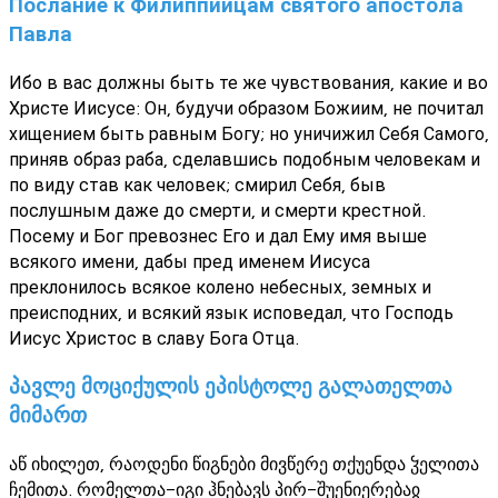
Послание к Филиппийцам святого апостола
Павла
Ибо в вас должны быть те же чувствования, какие и во
Христе Иисусе: Он, будучи образом Божиим, не почитал
хищением быть равным Богу; но уничижил Себя Самого,
приняв образ раба, сделавшись подобным человекам и
по виду став как человек; смирил Себя, быв
послушным даже до смерти, и смерти крестной.
Посему и Бог превознес Его и дал Ему имя выше
всякого имени, дабы пред именем Иисуса
преклонилось всякое колено небесных, земных и
преисподних, и всякий язык исповедал, что Господь
Иисус Христос в славу Бога Отца.
პავლე მოციქულის ეპისტოლე გალათელთა
მიმართ
აწ იხილეთ, რაოდენი წიგნები მივწერე თქუენდა ჴელითა
ჩემითა. რომელთა-იგი ჰნებავს პირ-შუენიერებაჲ