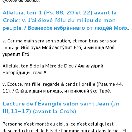
Alleluia, ton 1 (Ps. 88, 20 et 22) avant la
Croix : v. J'ai élevé l'élu du milieu de mon
peuple. / Вознесо́х избра́ннаго от люде́й Мои́х.
v. Car ma main sera son soutien, et mon bras sera son
courage.И́бо рука́ Моя́ засту́пит Его́, и мы́шца Моя́
укрепи́т Его́.
Alleluia, ton 8 de la Mère de Dieu / Аллилуа́рий
Богоро́дицы, глас 8
v. Ecoute, ma fille, regarde & tends l’oreille (Psaume 44,
11). / Слы́ши дщи и виждь, и приклони́ у́хо Твое́.
Lecture de l'Évangile selon saint Jean (Jn
III,13-17) (avant la Croix)
Personne n'est monté au ciel, si ce n'est celui qui est
descendu du ciel, le Fils de l'homme qui est dans le ciel. Et