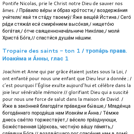
Pontife Nicolas, prie le Christ notre Dieu de sauver nos
âmes. / Пра́вило ве́ры и о́браз кро́тости,/ воздержа́ния
учи́теля/ яви́ тя ста́ду твоему́/ Я́же веще́й И́стина./ Сего́
ра́ди стяжа́л еси́ смире́нием высо́кая,/ нището́ю
бога́тая,/ о́тче священнонача́льниче Нико́лае,/ моли́
Христа́ Бо́га,// спасти́ся душа́м на́шим.
Tropaire des saints - ton 1 / тропа́рь правв.
Иоаки́ма и А́нны, глас 1
Joachim et Anne qui par grâce étaient justes sous la Loi, /
ont enfanté pour nous une enfant que Dieu leur a donnée ; /
c’est pourquoi l’Église exulte aujourd’hui et célèbre dans la
joie leur vénérable mémoire // glorifiant Dieu qui a suscité
pour nous une force de salut dans la maison de David. /
И́же в зако́нней благода́ти пра́ведни бы́вше,/ Младе́нца
богода́ннаго породи́ша нам Иоаки́м и А́нна./ Те́мже
днесь све́тло торжеству́ет,/ ве́село пра́зднующи,
Боже́ственная Це́рковь, честну́ю ва́шу па́мять,/
сла́вящи Бо́га,// воздви́гшаго рог спасе́ния нам в дому́