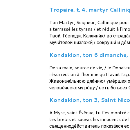
Tropaire, t. 4, martyr Callini
Ton Martyr, Seigneur, Callinique pour l
a terrassé les tyrans / et réduit à l'i
Твой, Го́споди, Каллини́к/ во страда́н
мучи́телей низложи́,/ сокруши́ и де́
Kondakion, ton 6 dimanche, la
De sa main, source de vie, / le Donateu
résurrection à l'homme qu'Il avait façon
Живонача́льною дла́нию/ уме́ршия от
челове́ческому ро́ду:/ есть бо всех 
Kondakion, ton 3, Saint Nicol
A Myre, saint Évêque, tu t’es montré c
tes brebis et sauvas les innocents de l
священноде́йствитель показа́лся еси́,