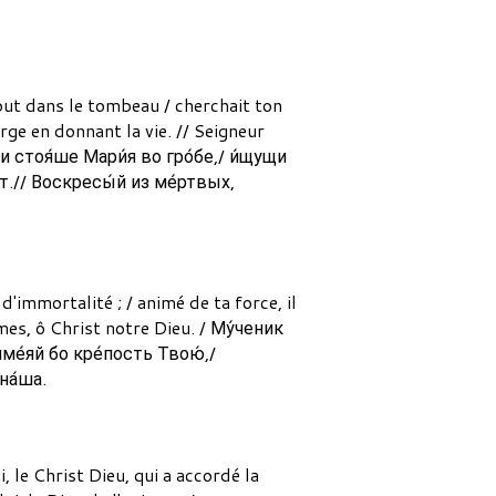
out dans le tombeau / cherchait ton
rge en donnant la vie. // Seigneur
 и стоя́ше Мари́я во гро́бе,/ и́щущи
о́т.// Воскресы́й из ме́ртвых,
d'immortalité ; / animé de ta force, il
mes, ô Christ notre Dieu. / Му́ченик
име́яй бо кре́пость Твою́,/
на́ша.
, le Christ Dieu, qui a accordé la