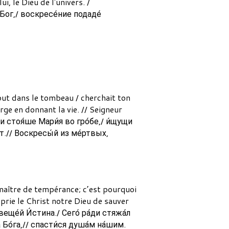
i, le Dieu de l'univers. /
Бог,/ воскресе́ние подаде́
out dans le tombeau / cherchait ton
rge en donnant la vie. // Seigneur
 и стоя́ше Мари́я во гро́бе,/ и́щущи
о́т.// Воскресы́й из ме́ртвых,
 maître de tempérance; c’est pourquoi
 prie le Christ notre Dieu de sauver
веще́й И́стина./ Сего́ ра́ди стяжа́л
 Бо́га,// спасти́ся душа́м на́шим.