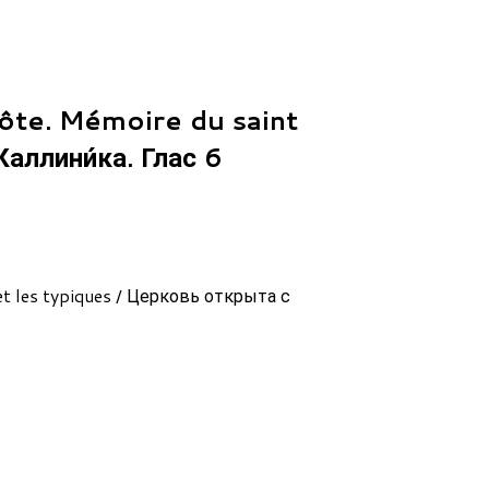
te. Mémoire du saint
Каллини́ка. Глас 6
et les typiques / Церковь открыта с