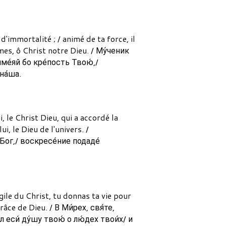
d'immortalité ; / animé de ta force, il
mes, ô Christ notre Dieu. / Му́ченик
име́яй бо кре́пость Твою́,/
на́ша.
, le Christ Dieu, qui a accordé la
i, le Dieu de l'univers. /
Бог,/ воскресе́ние подаде́
gile du Christ, tu donnas ta vie pour
âce de Dieu. / В Ми́рех, свя́те,
 еси́ ду́шу твою́ о лю́дех твои́х/ и