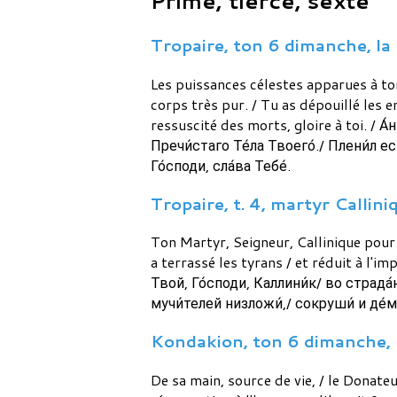
Prime, tierce, sexte
Tropaire, ton 6 dimanche, la 
Les puissances célestes apparues à to
corps très pur. / Tu as dépouillé les e
ressuscité des morts, gloire à toi. / 
Пречи́стаго Те́ла Твоего́./ Плени́л ес
Го́споди, сла́ва Тебе́.
Tropaire, t. 4, martyr Callini
Ton Martyr, Seigneur, Callinique pour l
a terrassé les tyrans / et réduit à l'i
Твой, Го́споди, Каллини́к/ во страда́н
мучи́телей низложи́,/ сокруши́ и де́
Kondakion, ton 6 dimanche, la
De sa main, source de vie, / le Donateu