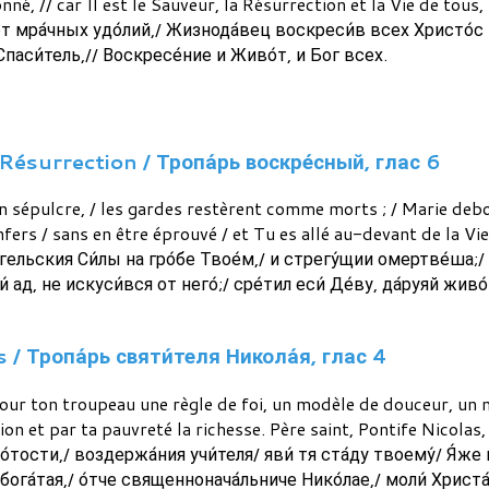
né, // car Il est le Sauveur, la Résurrection et la Vie de tous, lu
 мра́чных удо́лий,/ Жизнода́вец воскреси́в всех Христо́с 
Спаси́тель,// Воскресе́ние и Живо́т, и Бог всех.
Résurrection / Тропа́рь воскре́сный, глас 6
n sépulcre, / les gardes restèrent comme morts ; / Marie deb
nfers / sans en être éprouvé / et Tu es allé au-devant de la Vie
А́нгельския Си́лы на гро́бе Твое́м,/ и стрегу́щии омертве́ша;/
и́ ад, не искуси́вся от него́;/ сре́тил еси́ Де́ву, да́руяй жив
 / Тропа́рь святи́теля Никола́я, глас 4
 pour ton troupeau une règle de foi, un modèle de douceur, un
ion et par ta pauvreté la richesse. Père saint, Pontife Nicolas,
о́тости,/ воздержа́ния учи́теля/ яви́ тя ста́ду твоему́/ Я́же 
ога́тая,/ о́тче священнонача́льниче Нико́лае,/ моли́ Христа́