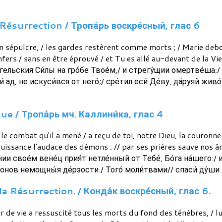
Résurrection / Тропа́рь воскре́сный, глас 6
n sépulcre, / les gardes restèrent comme morts ; / Marie deb
nfers / sans en être éprouvé / et Tu es allé au-devant de la Vie
А́нгельския Си́лы на гро́бе Твое́м,/ и стрегу́щии омертве́ша;/
и́ ад, не искуси́вся от него́;/ сре́тил еси́ Де́ву, да́руяй жив
que / Тропа́рь мч. Каллини́ка, глас 4
e combat qu'il a mené / a reçu de toi, notre Dieu, la couronne 
mpuissance l'audace des démons ; // par ses prières sauve nos â
ии свое́м вене́ц прия́т нетле́нный от Тебе́, Бо́га на́шего:/ 
монов немощны́я де́рзости./ Того́ моли́твами// спаси́ ду́ши 
 Résurrection. / Конда́к воскре́сный, глас 6.
r de vie a ressuscité tous les morts du fond des ténèbres, / lui