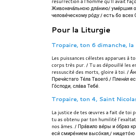
résurrection à l'homme qu'Il avait façon
Живонача́льною дла́нию/ уме́ршия от
челове́ческому ро́ду:/ есть бо всех 
Pour la Liturgie
Tropaire, ton 6 dimanche, la 
Les puissances célestes apparues à to
corps très pur. / Tu as dépouillé les e
ressuscité des morts, gloire à toi. / 
Пречи́стаго Те́ла Твоего́./ Плени́л ес
Го́споди, сла́ва Тебе́.
Tropaire, ton 4, Saint Nicolas
La justice de tes œuvres a fait de toi
tu as obtenu par ton humilité l’exaltat
nos âmes. / Пра́вило ве́ры и о́браз кр
еси́ смире́нием высо́кая,/ нището́ю б