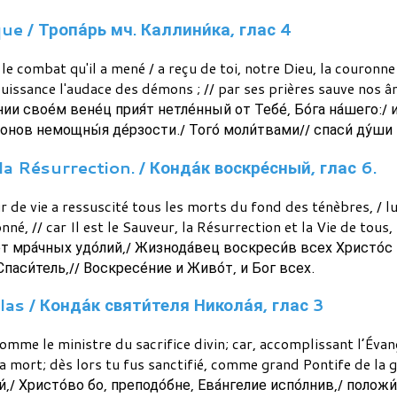
que / Тропа́рь мч. Каллини́ка, глас 4
e combat qu'il a mené / a reçu de toi, notre Dieu, la couronne 
mpuissance l'audace des démons ; // par ses prières sauve nos â
ии свое́м вене́ц прия́т нетле́нный от Тебе́, Бо́га на́шего:/ 
монов немощны́я де́рзости./ Того́ моли́твами// спаси́ ду́ши 
 Résurrection. / Конда́к воскре́сный, глас 6.
r de vie a ressuscité tous les morts du fond des ténèbres, / lui
né, // car Il est le Sauveur, la Résurrection et la Vie de tous, lu
 мра́чных удо́лий,/ Жизнода́вец воскреси́в всех Христо́с 
Спаси́тель,// Воскресе́ние и Живо́т, и Бог всех.
as / Конда́к святи́теля Никола́я, глас 3
omme le ministre du sacrifice divin; car, accomplissant l’Évan
a mort; dès lors tu fus sanctifié, comme grand Pontife de la gr
/ Христо́во бо, преподо́бне, Ева́нгелие испо́лнив,/ положи́л