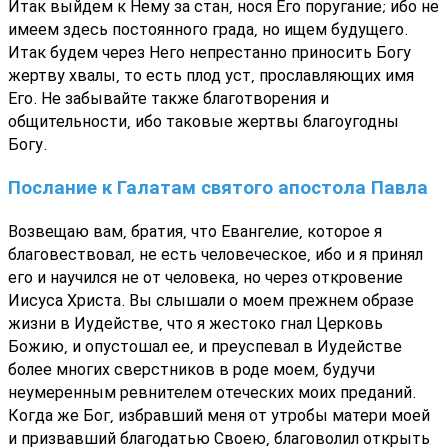
Итак выйдем к Нему за стан, нося Его поругание; ибо не
имеем здесь постоянного града, но ищем будущего.
Итак будем через Него непрестанно приносить Богу
жертву хвалы, то есть плод уст, прославляющих имя
Его. Не забывайте также благотворения и
общительности, ибо таковые жертвы благоугодны
Богу.
Послание к Галатам святого апостола Павла
Возвещаю вам, братия, что Евангелие, которое я
благовествовал, не есть человеческое, ибо и я принял
его и научился не от человека, но через откровение
Иисуса Христа. Вы слышали о моем прежнем образе
жизни в Иудействе, что я жестоко гнал Церковь
Божию, и опустошал ее, и преуспевал в Иудействе
более многих сверстников в роде моем, будучи
неумеренным ревнителем отеческих моих преданий.
Когда же Бог, избравший меня от утробы матери моей
и призвавший благодатью Своею, благоволил открыть