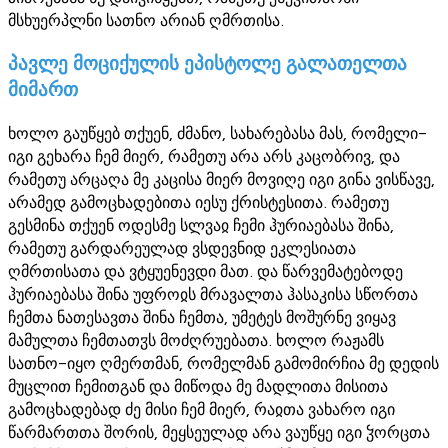
მსხუერპლნი სათნო არიან ღმრთისა.
პავლე მოციქულის ეპისტოლე გალათელთა
მიმართ
ხოლო გაუწყებ თქუენ, ძმანო, სახარებასა მას, რომელი-
იგი გეხარა ჩემ მიერ, რამეთუ არა არს კაცობრივ, და
რამეთუ არცაღა მე კაცისა მიერ მოვიღე იგი გინა ვისწავე,
არამედ გამოცხადებითა იესუ ქრისტესითა. რამეთუ
გესმინა თქუენ ოდესმე სლვაჲ ჩემი ჰურიაებასა შინა,
რამეთუ გარდარეულად ვსდევნიდ ეკლესიათა
ღმრთისათა და ვტყუენევდი მათ. და წარვემატებოდე
ჰურიაებასა შინა უფროჲს მრავალთა ჰასაკისა სწორთა
ჩემთა ნათესავთა შინა ჩემთა, უმეტეს მოშურნე ვიყავ
მამულთა ჩემთათჳს მოძღრუებათა. ხოლო რაჟამს
სათნო-იყო ღმერთმან, რომელმან გამომირჩია მე დედის
მუცლით ჩემითგან და მიწოდა მე მადლითა მისითა
გამოცხადებად ძე მისი ჩემ მიერ, რაჲთა ვახარო იგი
წარმართთა შორის, მეყსეულად არა ვაუწყე იგი ჴორცთა