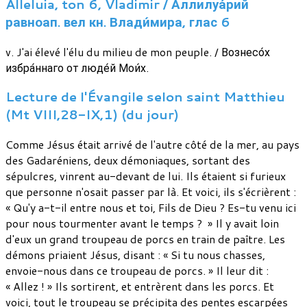
Alleluia, ton 6, Vladimir / Аллилуа́рий
равноап. вел кн. Влади́мира, глас 6
v. J'ai élevé l'élu du milieu de mon peuple. / Вознесо́х
избра́ннаго от люде́й Мои́х.
Lecture de l'Évangile selon saint Matthieu
(Mt VIII,28-IX,1) (du jour)
Comme Jésus était arrivé de l'autre côté de la mer, au pays
des Gadaréniens, deux démoniaques, sortant des
sépulcres, vinrent au-devant de lui. Ils étaient si furieux
que personne n'osait passer par là. Et voici, ils s'écrièrent :
« Qu'y a-t-il entre nous et toi, Fils de Dieu ? Es-tu venu ici
pour nous tourmenter avant le temps ? » Il y avait loin
d'eux un grand troupeau de porcs en train de paître. Les
démons priaient Jésus, disant : « Si tu nous chasses,
envoie-nous dans ce troupeau de porcs. » Il leur dit :
« Allez ! » Ils sortirent, et entrèrent dans les porcs. Et
voici, tout le troupeau se précipita des pentes escarpées