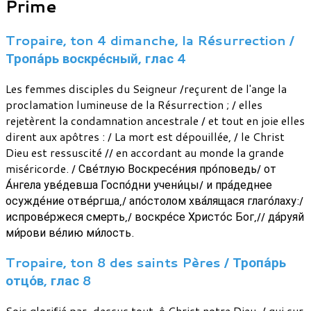
Prime
Tropaire, ton 4 dimanche, la Résurrection /
Тропа́рь воскре́сный, глас 4
Les femmes disciples du Seigneur /reçurent de l'ange la
proclamation lumineuse de la Résurrection ; / elles
rejetèrent la condamnation ancestrale / et tout en joie elles
dirent aux apôtres : / La mort est dépouillée, / le Christ
Dieu est ressuscité // en accordant au monde la grande
miséricorde. / Све́тлую Воскресе́ния про́поведь/ от
А́нгела уве́девша Госпо́дни учени́цы/ и пра́деднее
осужде́ние отве́ргша,/ апо́столом хва́лящася глаго́лаху:/
испрове́ржеся смерть,/ воскре́се Христо́с Бог,// да́руяй
ми́рови ве́лию ми́лость.
Tropaire, ton 8 des saints Pères / Тропа́рь
отцо́в, глас 8
Sois glorifié par-dessus tout, ô Christ notre Dieu, / qui sur