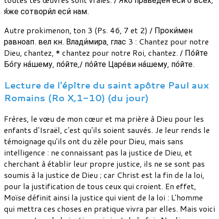
я́же сотвори́л еси́ нам.
Autre prokimenon, ton 3 (Ps. 46, 7 et 2) / Проки́мен
равноап. вел кн. Влади́мира, глас 3 : Chantez pour notre
Dieu, chantez, * chantez pour notre Roi, chantez. / По́йте
Бо́гу на́шему, по́йте,/ по́йте Царе́ви на́шему, по́йте.
Lecture de l'épître du saint apôtre Paul aux
Romains (Ro X,1-10) (du jour)
Frères, le vœu de mon cœur et ma prière à Dieu pour les
enfants d'Israël, c'est qu'ils soient sauvés. Je leur rends le
témoignage qu'ils ont du zèle pour Dieu, mais sans
intelligence : ne connaissant pas la justice de Dieu, et
cherchant à établir leur propre justice, ils ne se sont pas
soumis à la justice de Dieu ; car Christ est la fin de la loi,
pour la justification de tous ceux qui croient. En effet,
Moïse définit ainsi la justice qui vient de la loi : L'homme
qui mettra ces choses en pratique vivra par elles. Mais voici