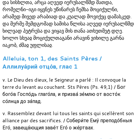
და სისხლთა, არცა აღვედ იერუსალჱმდ მათდა,
რომელნი-იგი იყვნეს უწინარეს ჩემსა მოციქულნი,
არამედ მივედ არაბიად და კუალად მოვიქეც დამასკედ.
და მერმე შემდგომად სამისა წლისა აღვედ იერუსალჱმდ
ხილვად პეტრესა და ვიყავ მის თანა ათხუთმეტ დღე.
ხოლო სხუაჲ მოციქულთაგანი არავინ ვიხილე გარნა
იაკობ, ძმაჲ უფლისაჲ.
Alleluia, ton 1, des Saints Pères /
Аллилуа́рий отцо́в, глас 1
v. Le Dieu des dieux, le Seigneur a parlé : Il convoque la
terre du levant au couchant. Sts Pères (Ps. 49,1) / Бог
бого́в Госпо́дь глаго́ла, и призва́ зе́млю от восто́к
со́лнца до за́пад.
v. Rassemblez devant lui tous les saints qui scellèrent son
alliance par des sacrifices. / Собери́те Ему́ преподо́бныя
Его́, завеща́ющия заве́т Его́ о же́ртвах.