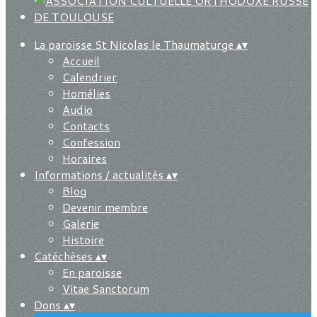
La paroisse St Nicolas le Thaumaturge
▴
▾
Accueil
Calendrier
Homélies
Audio
Contacts
Confession
Horaires
Informations / actualités
▴
▾
Blog
Devenir membre
Galerie
Histoire
Catéchèses
▴
▾
En paroisse
Vitae Sanctorum
Dons
▴
▾