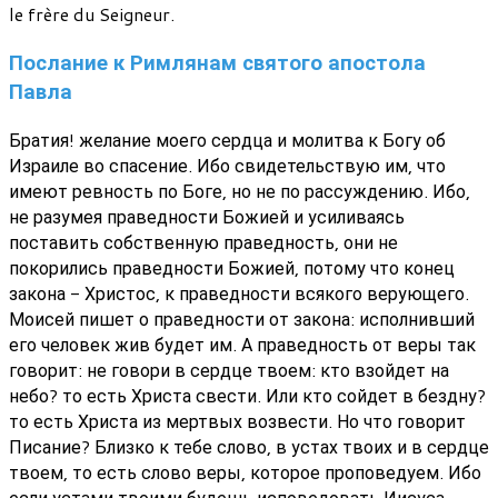
le frère du Seigneur.
Послание к Римлянам святого апостола
Павла
Братия! желание моего сердца и молитва к Богу об
Израиле во спасение. Ибо свидетельствую им, что
имеют ревность по Боге, но не по рассуждению. Ибо,
не разумея праведности Божией и усиливаясь
поставить собственную праведность, они не
покорились праведности Божией, потому что конец
закона - Христос, к праведности всякого верующего.
Моисей пишет о праведности от закона: исполнивший
его человек жив будет им. А праведность от веры так
говорит: не говори в сердце твоем: кто взойдет на
небо? то есть Христа свести. Или кто сойдет в бездну?
то есть Христа из мертвых возвести. Но что говорит
Писание? Близко к тебе слово, в устах твоих и в сердце
твоем, то есть слово веры, которое проповедуем. Ибо
если устами твоими будешь исповедовать Иисуса