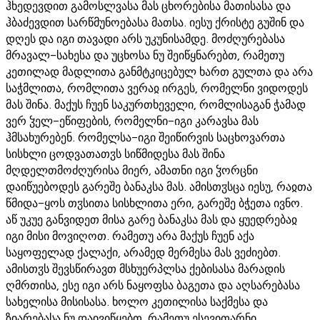
ჰხედევდით გამოსლვასა მას ცხორებისა მათისასა და
ჰბაძევდით სარწმუნოებასა მათსა. იესუ ქრისტე გუშინ და
დღეს და იგი თავადი არს უკუნისამდე. მოძღურებასა
მრავალ-სახესა და უცხოსა ნუ შეიწყნარებთ, რამეთუ
კეთილად მადლითა განმტკიცებულ ხართ გულთა და არა
საჭმლითა, რომლითა ვერაჲ ირგეს, რომელნი ვიდოდეს
მას შინა. მაქუს ჩუენ საკურთხეველი, რომლისაგან ჭამად
ვერ ჴელ-ეწიფების, რომელნი-იგი კარავსა მას
ჰმსახურებენ. რომელსა-იგი შეიწირვის საცხოვართა
სისხლი ცოდვათათჳს სიწმიდესა მას შინა
მღდელთმოძღურისა მიერ, ამათნი იგი ჴორცნი
დაიწუებოდეს გარეშე ბანაკსა მას. ამისთჳსცა იესუ, რაჲთა
წმიდა-ყოს თჳსითა სისხლითა ერი, გარეშე ბჭეთა ივნო.
აწ უკუე განვიდეთ მისა გარე ბანაკსა მას და ყუედრებაჲ
იგი მისი მოვიღოთ. რამეთუ არა მაქუს ჩუენ აქა
საყოფელად ქალაქი, არამედ მერმესა მას ვეძიებთ.
ამისთჳს შევსწირავთ მსხუერპლსა ქებისასა მარადის
ღმრთისა, ესე იგი არს ნაყოფსა ბაგეთა და აღსარებასა
სახელისა მისისასა. ხოლო კეთილისა საქმესა და
ზიარებასა ნუ დაივიწყებთ, რამეთუ ესევითარნი