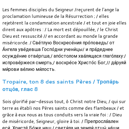
Les femmes disciples du Seigneur /reçurent de l'ange la
proclamation lumineuse de la Résurrection ; / elles
rejetèrent la condamnation ancestrale / et tout en joie elles
dirent aux apôtres : / La mort est dépouillée, / le Christ
Dieu est ressuscité // en accordant au monde la grande
miséricorde. / Све́тлую Воскресе́ния про́поведь/ от
А́нгела уве́девша Госпо́дни учени́цы/ и пра́деднее
осужде́ние отве́ргша,/ апо́столом хва́лящася глаго́лаху:/
испрове́ржеся смерть,/ воскре́се Христо́с Бог,// да́руяй
ми́рови ве́лию ми́лость.
Tropaire, ton 8 des saints Pères / Тропа́рь
отцо́в, глас 8
Sois glorifié par-dessus tout, ô Christ notre Dieu, / qui sur
terre as établi nos Pères saints comme des flambeaux / et
grâce à eux nous as tous conduits vers la vraie foi : / Dieu
de miséricorde, Seigneur, gloire à toi. / Препросла́влен
еси́, Христе́ Бо́же наш,/ свети́ла на земли́ отцы́ на́ши