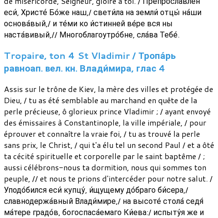
de miséricorde, Seigneur, gloire à toi. / Препросла́влен
еси́, Христе́ Бо́же наш,/ свети́ла на земли́ отцы́ на́ши
основа́вый,/ и те́ми ко и́стинней ве́ре вся ны
наста́вивый,// Многоблагоутро́бне, сла́ва Тебе́.
Tropaire, ton 4 St Vladimir / Тропа́рь
равноап. вел. кн. Влади́мира, глас 4
Assis sur le trône de Kiev, la mère des villes et protégée de
Dieu, / tu as été semblable au marchand en quête de la
perle précieuse, ô glorieux prince Vladimir ; / ayant envoyé
des émissaires à Constantinople, la ville impériale, / pour
éprouver et connaître la vraie foi, / tu as trouvé la perle
sans prix, le Christ, / qui t'a élu tel un second Paul / et a ôté
ta cécité spirituelle et corporelle par le saint baptême / ;
aussi célébrons-nous ta dormition, nous qui sommes ton
peuple, // et nous te prions d'intercéder pour notre salut. /
Уподо́бился еси́ купцу́, и́щущему до́браго би́сера,/
славнодержа́вный Влади́мире,/ на высоте́ стола́ седя́
ма́тере градо́в, богоспаса́емаго Ки́ева:/ испыту́я же и