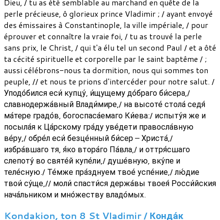
Dieu, / tu as été semblable au marchand en quête de la
perle précieuse, ô glorieux prince Vladimir ; / ayant envoyé
des émissaires à Constantinople, la ville impériale, / pour
éprouver et connaître la vraie foi, / tu as trouvé la perle
sans prix, le Christ, / qui t'a élu tel un second Paul / et a ôté
ta cécité spirituelle et corporelle par le saint baptême / ;
aussi célébrons-nous ta dormition, nous qui sommes ton
peuple, // et nous te prions d'intercéder pour notre salut. /
Уподо́бился еси́ купцу́, и́щущему до́браго би́сера,/
славнодержа́вный Влади́мире,/ на высоте́ стола́ седя́
ма́тере градо́в, богоспаса́емаго Ки́ева:/ испыту́я же и
посыла́я к Ца́рскому гра́ду уве́дети правосла́вную
ве́ру,/ обре́л еси́ безце́нный би́сер – Христа́,/
избра́вшаго тя, я́ко втора́го Па́вла,/ и оттря́сшаго
слепоту́ во святе́й купе́ли,/ душе́вную, вку́пе и
теле́сную./ Те́мже пра́зднуем твое́ успе́ние,/ лю́дие
твои́ су́ще,// моли́ спасти́ся держа́вы твоея́ Росси́йския
нача́льником и мно́жеству владо́мых.
Kondakion, ton 8 St Vladimir / Конда́к