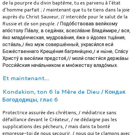
de la pourpre du divin baptême, tu es parvenu à l’état
d’homme parfait ; / maintenant que tu te tiens dans la joie
auprès du Christ Sauveur, // intercède pour le salut de la
Russie et de son peuple. / Подо́бствовав вели́кому
апо́столу Па́влу, в седи́нах, всесла́вне Влади́мире,/ вся,
я́ко младе́нческая, мудрова́ния, я́же о и́долех тща́ния,
оста́вль,/ я́ко муж соверше́нный, украси́лся еси́
Боже́ственнаго Креще́ния багряни́цею,/ и ны́не, Спа́су
Христу́ в весе́лии предстоя́,// моли́ спасти́ся держа́вы
Росси́йския нача́льником и мно́жеству владо́мых.
Et maintenant…
Kondakion, ton 6 la Mère de Dieu / Кондaк
Богододицы, глaс 6
Protectrice assurée des chrétiens, / médiatrice sans
défaillance devant le Créateur, / ne dédaigne pas les
supplications des pécheurs, / mais dans ta bonté
empresse-toi de nous secourir, / nous qui te clamons avec