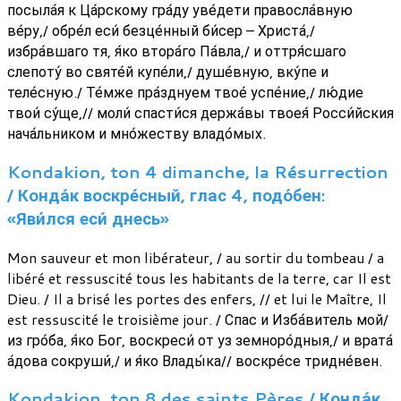
посыла́я к Ца́рскому гра́ду уве́дети правосла́вную
ве́ру,/ обре́л еси́ безце́нный би́сер – Христа́,/
избра́вшаго тя, я́ко втора́го Па́вла,/ и оттря́сшаго
слепоту́ во святе́й купе́ли,/ душе́вную, вку́пе и
теле́сную./ Те́мже пра́зднуем твое́ успе́ние,/ лю́дие
твои́ су́ще,// моли́ спасти́ся держа́вы твоея́ Росси́йския
нача́льником и мно́жеству владо́мых.
Kondakion, ton 4 dimanche, la Résurrection
/ Конда́к воскре́сный, глас 4, подо́бен:
«Яви́лся еси́ днесь»
Mon sauveur et mon libérateur, / au sortir du tombeau / a
libéré et ressuscité tous les habitants de la terre, car Il est
Dieu. / Il a brisé les portes des enfers, // et lui le Maître, Il
est ressuscité le troisième jour. / Спас и Изба́витель мой/
из гро́ба, я́ко Бог, воскреси́ от уз земноро́дныя,/ и врата́
а́дова сокруши́,/ и я́ко Влады́ка// воскре́се тридне́вен.
Kondakion, ton 8 des saints Pères / Конда́к