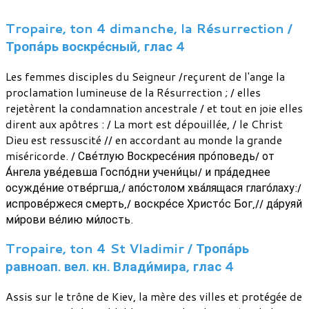
Tropaire, ton 4 dimanche, la Résurrection /
Тропа́рь воскре́сный, глас 4
Les femmes disciples du Seigneur /reçurent de l'ange la
proclamation lumineuse de la Résurrection ; / elles
rejetèrent la condamnation ancestrale / et tout en joie elles
dirent aux apôtres : / La mort est dépouillée, / le Christ
Dieu est ressuscité // en accordant au monde la grande
miséricorde. / Све́тлую Воскресе́ния про́поведь/ от
А́нгела уве́девша Госпо́дни учени́цы/ и пра́деднее
осужде́ние отве́ргша,/ апо́столом хва́лящася глаго́лаху:/
испрове́ржеся смерть,/ воскре́се Христо́с Бог,// да́руяй
ми́рови ве́лию ми́лость.
Tropaire, ton 4 St Vladimir / Тропа́рь
равноап. вел. кн. Влади́мира, глас 4
Assis sur le trône de Kiev, la mère des villes et protégée de