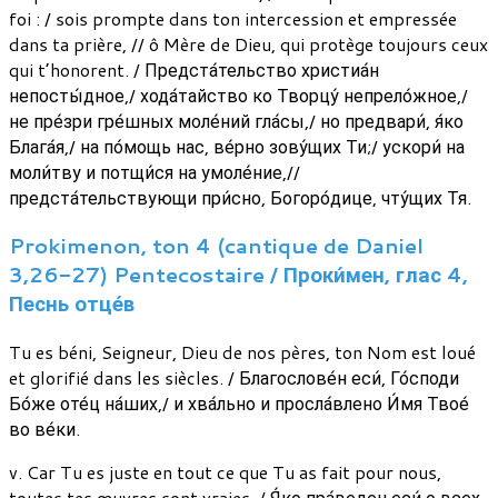
foi : / sois prompte dans ton intercession et empressée
dans ta prière, // ô Mère de Dieu, qui protège toujours ceux
qui t’honorent. / Предста́тельство христиа́н
непосты́дное,/ хода́тайство ко Творцу́ непрело́жное,/
не пре́зри гре́шных моле́ний гла́сы,/ но предвари́, я́ко
Блага́я,/ на по́мощь нас, ве́рно зову́щих Ти;/ ускори́ на
моли́тву и потщи́ся на умоле́ние,//
предста́тельствующи при́сно, Богоро́дице, чту́щих Тя.
Prokimenon, ton 4 (cantique de Daniel
3,26-27) Pentecostaire / Проки́мен, глас 4,
Песнь отце́в
Tu es béni, Seigneur, Dieu de nos pères, ton Nom est loué
et glorifié dans les siècles. / Благослове́н еси́, Го́споди
Бо́же оте́ц на́ших,/ и хва́льно и просла́влено И́мя Твое́
во ве́ки.
v. Car Tu es juste en tout ce que Tu as fait pour nous,
toutes tes œuvres sont vraies. / Я́ко пра́веден еси́ о всех,