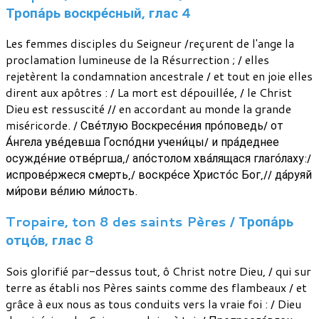
Тропа́рь воскре́сный, глас 4
Les femmes disciples du Seigneur /reçurent de l'ange la
proclamation lumineuse de la Résurrection ; / elles
rejetèrent la condamnation ancestrale / et tout en joie elles
dirent aux apôtres : / La mort est dépouillée, / le Christ
Dieu est ressuscité // en accordant au monde la grande
miséricorde. / Све́тлую Воскресе́ния про́поведь/ от
А́нгела уве́девша Госпо́дни учени́цы/ и пра́деднее
осужде́ние отве́ргша,/ апо́столом хва́лящася глаго́лаху:/
испрове́ржеся смерть,/ воскре́се Христо́с Бог,// да́руяй
ми́рови ве́лию ми́лость.
Tropaire, ton 8 des saints Pères / Тропа́рь
отцо́в, глас 8
Sois glorifié par-dessus tout, ô Christ notre Dieu, / qui sur
terre as établi nos Pères saints comme des flambeaux / et
grâce à eux nous as tous conduits vers la vraie foi : / Dieu