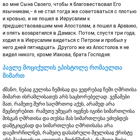
во мне Сына Своего, чтобы я благовествовал Его
язычникам,- я не стал тогда же советоваться с плотью
и кровью, и не пошел в Иерусалим к
предшествовавшим мне Апостолам, а пошел в Аравию,
и опять возвратился в Дамаск. Потом, спустя три года,
ходил я в Иерусалим видеться с Петром и пробыл у
него дней пятнадцать. Другого же из Апостолов я не
видел никого, кроме Иакова, брата Господня.
პავლე მოციქულის ეპისტოლე რომაელთა
მიმართ
ძმანო, ნებაჲ გულისა ჩემისაჲ და ვედრებაჲ ჩემი ღმრთისა
მიმართ ისრაჱლისათჳს არს საცხორებელად. ვეწამები
მათ, რამეთუ შური საღმრთოჲ აქუს, არამედ არა
მეცნიერებით. რამეთუ უმეცარ იყვნეს იგინი სიმართლისა
მისგან ღმრთისა და თჳსსა მას სიმართლესა ეძიებდეს
დამტკიცებად და სიმართლესა ღმრთისასა არა
დაემორჩილნეს, რამეთუ დასასრული შჯულისაჲ ქრისტე
არს მაცხოვრად ყოვლისა მორწმუნისა. რამეთუ მოსე