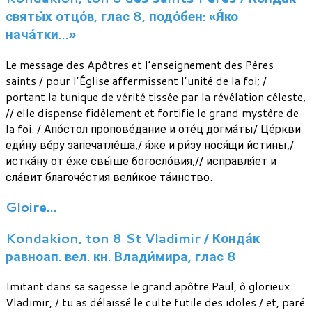
святы́х отцо́в, глас 8, подо́бен: «Я́ко
нача́тки…»
Le message des Apôtres et l’enseignement des Pères
saints / pour l’Église affermissent l’unité de la foi; /
portant la tunique de vérité tissée par la révélation céleste,
// elle dispense fidèlement et fortifie le grand mystère de
la foi. / Апо́стол пропове́дание и оте́ц догма́ты/ Це́ркви
еди́ну ве́ру запечатле́ша,/ я́же и ри́зу нося́щи и́стины,/
истка́ну от е́же свы́ше богосло́вия,// исправля́ет и
сла́вит благоче́стия вели́кое та́инство.
Gloire…
Kondakion, ton 8 St Vladimir / Конда́к
равноап. вел. кн. Влади́мира, глас 8
Imitant dans sa sagesse le grand apôtre Paul, ô glorieux
Vladimir, / tu as délaissé le culte futile des idoles / et, paré