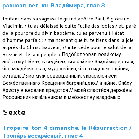
равноап. вел. кн. Влади́мира, глас 8
Imitant dans sa sagesse le grand apôtre Paul, ô glorieux
Vladimir, / tu as délaissé le culte futile des idoles / et, paré
de la pourpre du divin baptême, tu es parvenu à l’état
d’homme parfait ; / maintenant que tu te tiens dans la joie
auprès du Christ Sauveur, // intercède pour le salut de la
Russie et de son peuple. / Подо́бствовав вели́кому
апо́столу Па́влу, в седи́нах, всесла́вне Влади́мире,/ вся,
я́ко младе́нческая, мудрова́ния, я́же о и́долех тща́ния,
оста́вль,/ я́ко муж соверше́нный, украси́лся еси́
Боже́ственнаго Креще́ния багряни́цею,/ и ны́не, Спа́су
Христу́ в весе́лии предстоя́,// моли́ спасти́ся держа́вы
Росси́йския нача́льником и мно́жеству владо́мых.
Sexte
Tropaire, ton 4 dimanche, la Résurrection /
Тропа́рь воскре́сный, глас 4