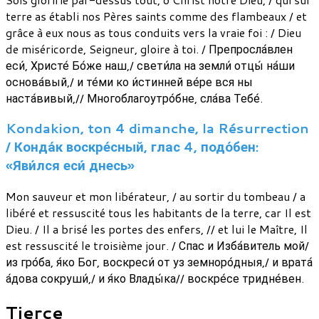
terre as établi nos Pères saints comme des flambeaux / et
grâce à eux nous as tous conduits vers la vraie foi : / Dieu
de miséricorde, Seigneur, gloire à toi. / Препросла́влен
еси́, Христе́ Бо́же наш,/ свети́ла на земли́ отцы́ на́ши
основа́вый,/ и те́ми ко и́стинней ве́ре вся ны
наста́вивый,// Многоблагоутро́бне, сла́ва Тебе́.
Kondakion, ton 4 dimanche, la Résurrection
/ Конда́к воскре́сный, глас 4, подо́бен:
«Яви́лся еси́ днесь»
Mon sauveur et mon libérateur, / au sortir du tombeau / a
libéré et ressuscité tous les habitants de la terre, car Il est
Dieu. / Il a brisé les portes des enfers, // et lui le Maître, Il
est ressuscité le troisième jour. / Спас и Изба́витель мой/
из гро́ба, я́ко Бог, воскреси́ от уз земноро́дныя,/ и врата́
а́дова сокруши́,/ и я́ко Влады́ка// воскре́се тридне́вен.
Tierce