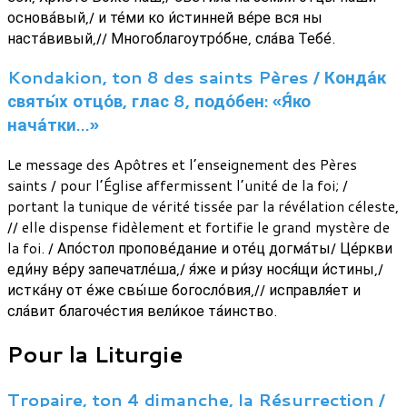
основа́вый,/ и те́ми ко и́стинней ве́ре вся ны
наста́вивый,// Многоблагоутро́бне, сла́ва Тебе́.
Kondakion, ton 8 des saints Pères / Конда́к
святы́х отцо́в, глас 8, подо́бен: «Я́ко
нача́тки…»
Le message des Apôtres et l’enseignement des Pères
saints / pour l’Église affermissent l’unité de la foi; /
portant la tunique de vérité tissée par la révélation céleste,
// elle dispense fidèlement et fortifie le grand mystère de
la foi. / Апо́стол пропове́дание и оте́ц догма́ты/ Це́ркви
еди́ну ве́ру запечатле́ша,/ я́же и ри́зу нося́щи и́стины,/
истка́ну от е́же свы́ше богосло́вия,// исправля́ет и
сла́вит благоче́стия вели́кое та́инство.
Pour la Liturgie
Tropaire, ton 4 dimanche, la Résurrection /