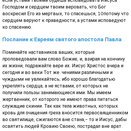
Господом и сердцем твоим веровать, что Бог
воскресил Его из мертвых, то спасешься, 10потому что
сердцем веруют к праведности, а устами исповедуют
ко спасению.
Послание к Евреям святого апостола Павла
Поминайте наставников ваших, которые
проповедовали вам слово Божие, и, взирая на кончину
их жизни, подражайте вере их. Иисус Христос вчера и
сегодня и во веки Тот же. чениями различными и
чуждыми не увлекайтесь; ибо хорошо благодатью
укреплять сердца, а не яствами, от которых не
получили пользы занимающиеся ими. Мы имеем
жертвенник, от которого не имеют права питаться
служащие скинии. Так как тела животных, которых
кровь для очищения греха вносится первосвященником
во святилище, сжигаются вне стана,- то и Иисус, дабы
освятить людей Кровию Своею, пострадал вне врат.