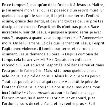
En ce temps-là, quelqu'un de la foule dit à Jésus : « Maître,
je t'ai amené mon fils ; qui est possédé d'un esprit muet. En
quelque lieu qu'il le saisisse, il le jette par terre ; l'enfant
écume, grince des dents, et devient tout raide. J'ai prié tes
disciples de chasser l'esprit, et ils n'ont pas pu ». « Race
incrédule », leur dit Jésus, « jusques à quand serai-je avec
vous ? Jusques à quand vous supporterai-je ? Amenez-le-
moi ». On le lui amena. Et dès que l'enfant vit Jésus, l'esprit
l'agita avec violence ; il tomba par terre, et se roula en
écumant. Jésus demanda au père : « Depuis combien de
temps cela lui arrive-t-il ? » « Depuis son enfance »,
répondit-il, « et souvent l'esprit l'a jeté dans le feu et dans
l'eau pour le faire périr. Mais, si tu peux quelque chose,
aide-nous, aie pitié de nous. » Jésus lui dit : « Si tu peux !…
Tout est possible à celui qui croit. » Aussitôt le père de
l'enfant s'écria : « Je crois ! Seigneur, aide-moi dans mon
incrédulité ! » Jésus, voyant accourir la foule, menaça
l'esprit impur, lui disant : « Esprit muet et sourd, je te
l'ordonne, sors de cet enfant, et n'y rentre plus ». Et il