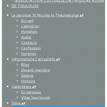
La paroisse St Nicolas le Thaumaturge
▴
▾
Accueil
Calendrier
Homélies
Audio
Contacts
Confession
Horaires
Informations / actualités
▴
▾
Blog
Devenir membre
Galerie
Histoire
Catéchèses
▴
▾
En paroisse
Vitae Sanctorum
Dons
▴
▾