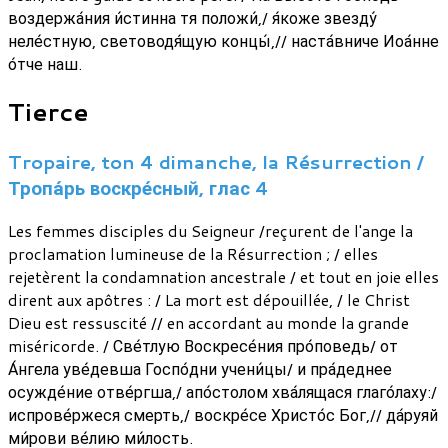
воздержа́ния и́стинна тя положи́,/ я́коже звезду́
неле́стную, световодя́щую концы́,// наста́вниче Иоа́нне
о́тче наш.
Tierce
Tropaire, ton 4 dimanche, la Résurrection /
Тропа́рь воскре́сный, глас 4
Les femmes disciples du Seigneur /reçurent de l'ange la
proclamation lumineuse de la Résurrection ; / elles
rejetèrent la condamnation ancestrale / et tout en joie elles
dirent aux apôtres : / La mort est dépouillée, / le Christ
Dieu est ressuscité // en accordant au monde la grande
miséricorde. / Све́тлую Воскресе́ния про́поведь/ от
А́нгела уве́девша Госпо́дни учени́цы/ и пра́деднее
осужде́ние отве́ргша,/ апо́столом хва́лящася глаго́лаху:/
испрове́ржеся смерть,/ воскре́се Христо́с Бог,// да́руяй
ми́рови ве́лию ми́лость.