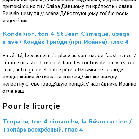
притека́ющих ти./ Сла́ва Да́вшему ти кре́пость:/ сла́ва
Венча́вшему тя:// сла́ва Де́йствующему тобо́ю всем
исцеле́ния.
Kondakion, ton 4 St Jean Climaque, usage
slave / Конда́к Трио́ди (прп. Иоа́нна), глaс 4
En vérité, le Seigneur t'a placé au sommet de l'abstinence, /
comme un astre fixe qui éclaire les confins de l'univers, // ô
Jean, notre guide et notre père. / На высоте́ Госпо́дь
воздержа́ния и́стинна тя положи́,/ я́коже звезду́
неле́стную, световодя́щую концы́,// наста́вниче Иоа́нне
о́тче наш.
Pour la liturgie
Tropaire, ton 4 dimanche, la Résurrection /
Тропа́рь воскре́сный, глас 4