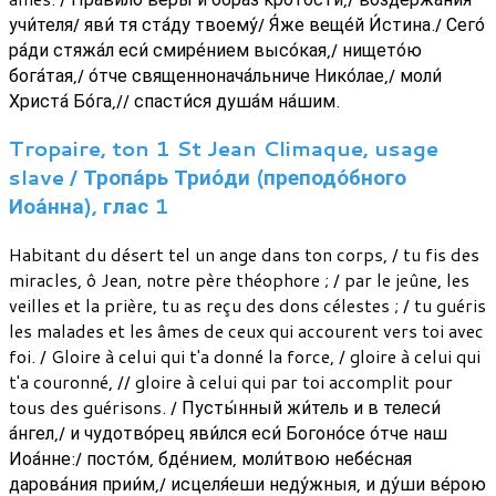
учи́теля/ яви́ тя ста́ду твоему́/ Я́же веще́й И́стина./ Сего́
ра́ди стяжа́л еси́ смире́нием высо́кая,/ нището́ю
бога́тая,/ о́тче священнонача́льниче Нико́лае,/ моли́
Христа́ Бо́га,// спасти́ся душа́м на́шим.
Tropaire, ton 1 St Jean Climaque, usage
slave / Тропа́рь Трио́ди (преподо́бного
Иоа́нна), глас 1
Habitant du désert tel un ange dans ton corps, / tu fis des
miracles, ô Jean, notre père théophore ; / par le jeûne, les
veilles et la prière, tu as reçu des dons célestes ; / tu guéris
les malades et les âmes de ceux qui accourent vers toi avec
foi. / Gloire à celui qui t'a donné la force, / gloire à celui qui
t'a couronné, // gloire à celui qui par toi accomplit pour
tous des guérisons. / Пусты́нный жи́тель и в телеси́
а́нгел,/ и чудотво́рец яви́лся еси́ Богоно́се о́тче наш
Иоа́нне:/ посто́м, бде́нием, моли́твою небе́сная
дарова́ния прии́м,/ исцеля́еши неду́жныя, и ду́ши ве́рою