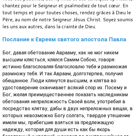
chantez pour le Seigneur et psalmodiez de tout cœur. En
tout temps et pour toutes choses, rendez grâces à Dieu le
Père, au nom de notre Seigneur Jésus Christ. Soyez soumis
les uns aux autres, dans la crainte de Dieu.
Послание к Евреям святого апостола Павла
Бог, давая обетование Аврааму, как не мог никем
высшим клясться, клялся Самим Собою, говоря:
истинно благословляя благословлю тебя и размножая
размножу тебя. И так Авраам, долготерпев, получил
обещанное. Люди клянутся высшим, и клятва во
удостоверение оканчивает всякий спор их. Посему и
Бог, желая преимущественнее показать наследникам
обетования непреложность Своей воли, употребил в
посредство клятву, дабы в двух непреложных вещах, в
которых невозможно Богу солгать, твердое утешение
имели мы, прибегшие взяться за предлежащую
надежду, которая для души есть как бы якорь