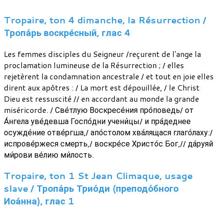
Tropaire, ton 4 dimanche, la Résurrection /
Тропа́рь воскре́сный, глас 4
Les femmes disciples du Seigneur /reçurent de l'ange la
proclamation lumineuse de la Résurrection ; / elles
rejetèrent la condamnation ancestrale / et tout en joie elles
dirent aux apôtres : / La mort est dépouillée, / le Christ
Dieu est ressuscité // en accordant au monde la grande
miséricorde. / Све́тлую Воскресе́ния про́поведь/ от
А́нгела уве́девша Госпо́дни учени́цы/ и пра́деднее
осужде́ние отве́ргша,/ апо́столом хва́лящася глаго́лаху:/
испрове́ржеся смерть,/ воскре́се Христо́с Бог,// да́руяй
ми́рови ве́лию ми́лость.
Tropaire, ton 1 St Jean Climaque, usage
slave / Тропа́рь Трио́ди (преподо́бного
Иоа́нна), глас 1