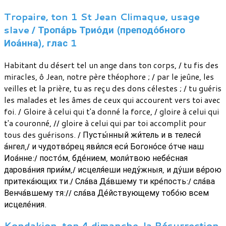
Tropaire, ton 1 St Jean Climaque, usage
slave / Тропа́рь Трио́ди (преподо́бного
Иоа́нна), глас 1
Habitant du désert tel un ange dans ton corps, / tu fis des
miracles, ô Jean, notre père théophore ; / par le jeûne, les
veilles et la prière, tu as reçu des dons célestes ; / tu guéris
les malades et les âmes de ceux qui accourent vers toi avec
foi. / Gloire à celui qui t'a donné la force, / gloire à celui qui
t'a couronné, // gloire à celui qui par toi accomplit pour
tous des guérisons. / Пусты́нный жи́тель и в телеси́
а́нгел,/ и чудотво́рец яви́лся еси́ Богоно́се о́тче наш
Иоа́нне:/ посто́м, бде́нием, моли́твою небе́сная
дарова́ния прии́м,/ исцеля́еши неду́жныя, и ду́ши ве́рою
притека́ющих ти./ Сла́ва Да́вшему ти кре́пость:/ сла́ва
Венча́вшему тя:// сла́ва Де́йствующему тобо́ю всем
исцеле́ния.
Kondakion, ton 4 dimanche, la Résurrection