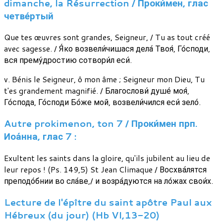
dimanche, la Résurrection / Проки́мен, глас
четве́ртый
Que tes œuvres sont grandes, Seigneur, / Tu as tout créé
avec sagesse. / Я́ко возвели́чишася дела́ Твоя́, Го́споди,
вся прему́дростию сотвори́л еси́.
v. Bénis le Seigneur, ô mon âme ; Seigneur mon Dieu, Tu
t'es grandement magnifié. / Благослови́ душе́ моя́,
Го́спода, Го́споди Бо́же мой, возвели́чился еси́ зело́.
Autre prokimenon, ton 7 / Проки́мен прп.
Иоа́нна, глас 7 :
Exultent les saints dans la gloire, qu'ils jubilent au lieu de
leur repos ! (Ps. 149,5) St Jean Climaque / Восхва́лятся
преподо́бнии во сла́ве,/ и возра́дуются на ло́жах свои́х.
Lecture de l'épître du saint apôtre Paul aux
Hébreux (du jour) (Hb VI,13-20)