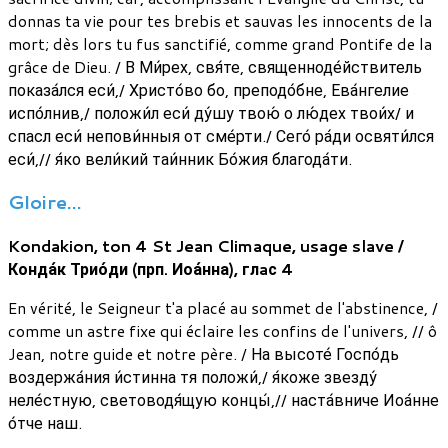
donnas ta vie pour tes brebis et sauvas les innocents de la
mort; dès lors tu fus sanctifié, comme grand Pontife de la
grâce de Dieu. / В Ми́рех, свя́те, священноде́йствитель
показа́лся еси́,/ Христо́во бо, преподо́бне, Ева́нгелие
испо́лнив,/ положи́л еси́ ду́шу твою́ о лю́дех твои́х/ и
спасл еси́ непови́нныя от сме́рти./ Сего́ ра́ди освяти́лся
еси́,// я́ко вели́кий таи́нник Бо́жия благода́ти.
Gloire…
Kondakion, ton 4 St Jean Climaque, usage slave /
Конда́к Трио́ди (прп. Иоа́нна), глaс 4
En vérité, le Seigneur t'a placé au sommet de l'abstinence, /
comme un astre fixe qui éclaire les confins de l'univers, // ô
Jean, notre guide et notre père. / На высоте́ Госпо́дь
воздержа́ния и́стинна тя положи́,/ я́коже звезду́
неле́стную, световодя́щую концы́,// наста́вниче Иоа́нне
о́тче наш.