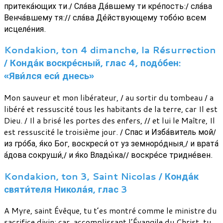
притека́ющих ти./ Сла́ва Да́вшему ти кре́пость:/ сла́ва
Венча́вшему тя:// сла́ва Де́йствующему тобо́ю всем
исцеле́ния.
Kondakion, ton 4 dimanche, la Résurrection
/ Конда́к воскре́сный, глас 4, подо́бен:
«Яви́лся еси́ днесь»
Mon sauveur et mon libérateur, / au sortir du tombeau / a
libéré et ressuscité tous les habitants de la terre, car Il est
Dieu. / Il a brisé les portes des enfers, // et lui le Maître, Il
est ressuscité le troisième jour. / Спас и Изба́витель мой/
из гро́ба, я́ко Бог, воскреси́ от уз земноро́дныя,/ и врата́
а́дова сокруши́,/ и я́ко Влады́ка// воскре́се тридне́вен.
Kondakion, ton 3, Saint Nicolas / Конда́к
святи́теля Никола́я, глас 3
A Myre, saint Évêque, tu t’es montré comme le ministre du
sacrifice divin; car, accomplissant l’Évangile du Christ, tu