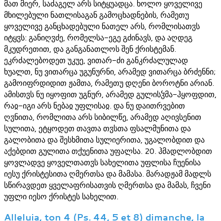
მათ მიერ, საძაგელ არს სიტყუადცა. ხოლო ყოველივე
მხილებული ნათლისაგან გამოცხადნების, რამეთუ
ყოველივე განცხადებული ნათელ არს, რომლისათჳს
იტყჳს: განიღჳძე, რომელსა-ეგე გძინავს, და აღდეგ
მკუდრეთით, და განგანათლოს შენ ქრისტემან.
ეკრძალებოდეთ უკუე, ვითარ-ძი განკრძალულად
ხუალთ, ნუ ვითარცა უგუნურნი, არამედ ვითარცა ბრძენნი;
გამოიფრდიდით ჟამთა, რამეთუ დღენი ბოროტნი არიან.
ამისთჳს ნუ იყოფით უგნურ, არამედ გულისჴმა-ჰყოფდით,
რაჲ-იგი არს ნებაჲ უფლისაჲ. და ნუ დაითრვებით
ღჳნითა, რომლითა არს სიბილწე, არამედ აღივსენით
სულითა, ეტყოდეთ თავთა თჳსთა ფსალმუნითა და
გალობითა და შესხმითა სულიერითა, უგალობდით და
აქებდით გულითა თქუენითა უფალსა. 20. ჰმადლობდით
ყოვლადვე ყოველთათჳს სახელითა უფლისა ჩუენისა
იესუ ქრისტესითა ღმერთსა და მამასა. მარადჟამ მადლს
სწირავდეთ ყველაფრისათვის ღმერთსა და მამას, ჩვენი
უფლი იესო ქრისტეს სახელით.
Alleluia, ton 4 (Ps. 44, 5 et 8) dimanche, la