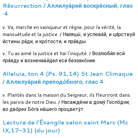
Résurrection / Аллилуа́рий воскре́сный, глас
·4
v. Va, marche en vainqueur et règne, pour la vérité, la
mansuétude et la justice. / Наляцы́, и успева́й, и ца́рствуй
и́стины ра́ди, и кро́тости, и пра́вды.
v. Tu as aimé la justice et haï l'iniquité. / Возлюби́л еси́
пра́вду и возненави́дел еси́ беззако́ние.
Alleluia, ton 4 (Ps. 91,14) St Jean Climaque
/ Аллилуа́рий преподо́бного, глас 4
v. Plantés dans la maison du Seigneur, ils fleuriront dans
les parvis de notre Dieu. / Насажде́ни в дому́ Госпо́дни,
во дво́рех Бо́га на́шего процвету́т.
Lecture de l'Évangile selon saint Marc (Mc
IX,17-31) (du jour)