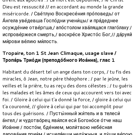
Dieu est ressuscité // en accordant au monde la grande
miséricorde. / Све́тлую Воскресе́ния про́поведь/ от
А́нгела уве́девша Госпо́дни учени́цы/ и пра́деднее
осужде́ние отве́ргша,/ апо́столом хва́лящася глаго́лаху:/
испрове́ржеся смерть,/ воскре́се Христо́с Бог,// да́руяй
ми́рови ве́лию ми́лость.
Tropaire, ton 1 St Jean Climaque, usage slave /
Тропа́рь Трио́ди (преподо́бного Иоа́нна), глас 1
Habitant du désert tel un ange dans ton corps, / tu fis des
miracles, ô Jean, notre père théophore ; / par le jeûne, les
veilles et la prière, tu as reçu des dons célestes ; / tu guéris
les malades et les âmes de ceux qui accourent vers toi avec
foi. / Gloire à celui qui t'a donné la force, / gloire à celui qui
t'a couronné, // gloire à celui qui par toi accomplit pour
tous des guérisons. / Пусты́нный жи́тель и в телеси́
а́нгел,/ и чудотво́рец яви́лся еси́ Богоно́се о́тче наш
Иоа́нне:/ посто́м, бде́нием, моли́твою небе́сная
дарова́ния прии́м,/ исцеля́еши неду́жныя, и ду́ши ве́рою