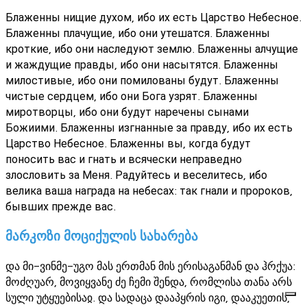
Блаженны нищие духом, ибо их есть Царство Небесное.
Блаженны плачущие, ибо они утешатся. Блаженны
кроткие, ибо они наследуют землю. Блаженны алчущие
и жаждущие правды, ибо они насытятся. Блаженны
милостивые, ибо они помилованы будут. Блаженны
чистые сердцем, ибо они Бога узрят. Блаженны
миротворцы, ибо они будут наречены сынами
Божиими. Блаженны изгнанные за правду, ибо их есть
Царство Небесное. Блаженны вы, когда будут
поносить вас и гнать и всячески неправедно
злословить за Меня. Радуйтесь и веселитесь, ибо
велика ваша награда на небесах: так гнали и пророков,
бывших прежде вас.
მარკოზი მოციქულის სახარება
და მი-ვინმე-უგო მას ერთმან მის ერისაგანმან და ჰრქუა:
მოძღუარ, მოვიყვანე ძე ჩემი შენდა, რომლისა თანა არს
სული უტყუებისაჲ. და სადაცა დააპყრის იგი, დააკუეთის,