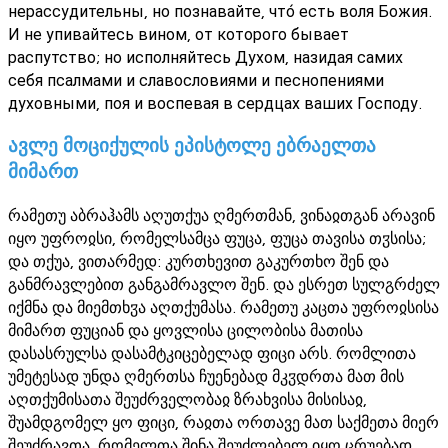
нерассудительны, но познавайте, что́ есть воля Божия.
И не упивайтесь вином, от которого бывает
распутство; но исполняйтесь Духом, назидая самих
себя псалмами и славословиями и песнопениями
духовными, поя и воспевая в сердцах ваших Господу.
ავლე მოციქულის ეპისტოლე ებრაელთა
მიმართ
რამეთუ აბრაჰამს აღუთქუა ღმერთმან, ვინაჲთგან არავინ
იყო უფროჲსი, რომელსამცა ფუცა, ფუცა თავისა თჳსისა;
და თქუა, ვითარმედ: კურთხევით გაკურთხო შენ და
განმრავლებით განგამრავლო შენ. და ესრეთ სულგრძელ
იქმნა და მიემთხჳა აღთქუმასა. რამეთუ კაცთა უფროჲსისა
მიმართ ფუციან და ყოვლისა ცილობისა მათისა
დასასრულსა დასამტკიცებელად ფიცი არს. რომლითა
უმეტესად უნდა ღმერთსა ჩუენებად მკჳდრთა მათ მის
აღთქუმისათა შეუძრველობაჲ ზრახვისა მისისაჲ,
შუამდგომელ ყო ფიცი, რაჲთა ორთავე მათ საქმეთა მიერ
შეუძრავთა, რომელთა შინა შეუძლებელ იყო ცრუებად