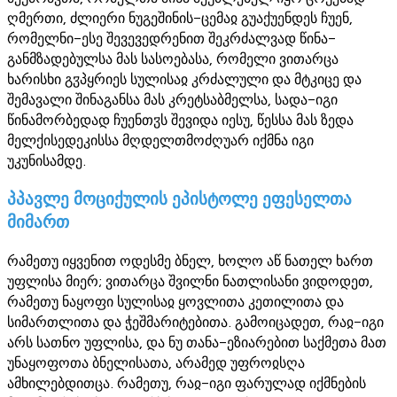
ღმერთი, ძლიერი ნუგეშინის-ცემაჲ გუაქუენდეს ჩუენ,
რომელნი-ესე შევევედრენით შეკრძალვად წინა-
განმზადებულსა მას სასოებასა, რომელი ვითარცა
ხარისხი გჳპყრიეს სულისაჲ კრძალული და მტკიცე და
შემავალი შინაგანსა მას კრეტსაბმელსა, სადა-იგი
წინამორბედად ჩუენთჳს შევიდა იესუ, წესსა მას ზედა
მელქისედეკისსა მღდელთმოძღუარ იქმნა იგი
უკუნისამდე.
პპავლე მოციქულის ეპისტოლე ეფესელთა
მიმართ
რამეთუ იყვენით ოდესმე ბნელ, ხოლო აწ ნათელ ხართ
უფლისა მიერ; ვითარცა შვილნი ნათლისანი ვიდოდეთ,
რამეთუ ნაყოფი სულისაჲ ყოვლითა კეთილითა და
სიმართლითა და ჭეშმარიტებითა. გამოიცადეთ, რაჲ-იგი
არს სათნო უფლისა, და ნუ თანა-ეზიარებით საქმეთა მათ
უნაყოფოთა ბნელისათა, არამედ უფროჲსღა
ამხილებდითცა. რამეთუ, რაჲ-იგი ფარულად იქმნების