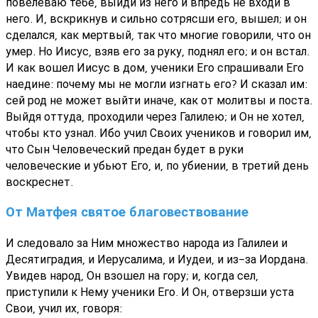
повелеваю тебе, выйди из него и впредь не входи в
него. И, вскрикнув и сильно сотрясши его, вышел; и он
сделался, как мертвый, так что многие говорили, что он
умер. Но Иисус, взяв его за руку, поднял его; и он встал.
И как вошел Иисус в дом, ученики Его спрашивали Его
наедине: почему мы не могли изгнать его? И сказал им:
сей род не может выйти иначе, как от молитвы и поста.
Выйдя оттуда, проходили через Галилею; и Он не хотел,
чтобы кто узнал. Ибо учил Своих учеников и говорил им,
что Сын Человеческий предан будет в руки
человеческие и убьют Его, и, по убиении, в третий день
воскреснет.
От Матфея святое благовествование
И следовало за Ним множество народа из Галилеи и
Десятиградия, и Иерусалима, и Иудеи, и из-за Иордана.
Увидев народ, Он взошел на гору; и, когда сел,
приступили к Нему ученики Его. И Он, отверзши уста
Свои, учил их, говоря: