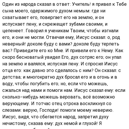
Один из народа сказал в ответ: Учитель! я привел к Тебе
сына моего, одержимого духом немым: где ни
схватывает его, повергает его на землю, и он
испускает пену, и скрежещет зубами своими, и
цепенеет. Говорил я ученикам Твоим, чтобы изгнали
его, и они не могли. Отвечая ему, Иисус сказал: о, род
неверный! доколе буду с вами? доколе буду терпеть
вас? Приведите его ко Мне. И привели его к Нему. Как
скоро бесноватый увидел Его, дух сотряс его; он упал
на землю и валялся, испуская пену. И спросил Иисус
отца его: как давно это сделалось с ним? Он сказал: с
детства; и многократно дух бросал его и в огонь и в
воду, чтобы погубить его; но, если что можешь,
сжалься над нами и помоги нам. Иисус сказал ему: если
сколько-нибудь можешь веровать, всё возможно
верующему. И тотчас отец отрока воскликнул со
слезами: верую, Господи! помоги моему неверию.
Иисус, видя, что сбегается народ, запретил духу
нечистому, сказав ему: дух немой и глухой! Я