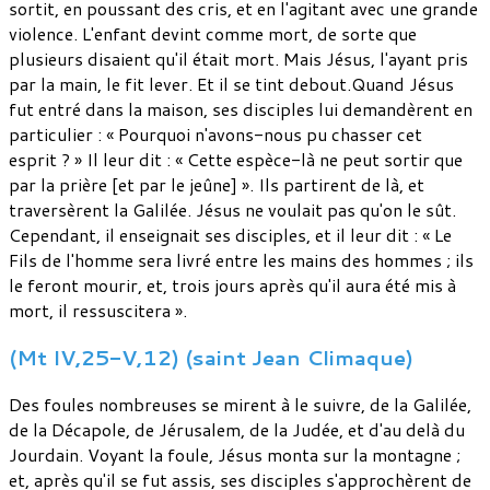
sortit, en poussant des cris, et en l'agitant avec une grande
violence. L'enfant devint comme mort, de sorte que
plusieurs disaient qu'il était mort. Mais Jésus, l'ayant pris
par la main, le fit lever. Et il se tint debout.Quand Jésus
fut entré dans la maison, ses disciples lui demandèrent en
particulier : « Pourquoi n'avons-nous pu chasser cet
esprit ? » Il leur dit : « Cette espèce-là ne peut sortir que
par la prière [et par le jeûne] ». Ils partirent de là, et
traversèrent la Galilée. Jésus ne voulait pas qu'on le sût.
Cependant, il enseignait ses disciples, et il leur dit : « Le
Fils de l'homme sera livré entre les mains des hommes ; ils
le feront mourir, et, trois jours après qu'il aura été mis à
mort, il ressuscitera ».
(Mt IV,25-V,12) (saint Jean Climaque)
Des foules nombreuses se mirent à le suivre, de la Galilée,
de la Décapole, de Jérusalem, de la Judée, et d'au delà du
Jourdain. Voyant la foule, Jésus monta sur la montagne ;
et, après qu'il se fut assis, ses disciples s'approchèrent de