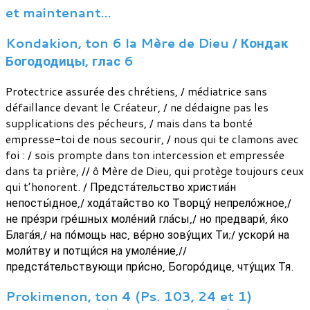
et maintenant…
Kondakion, ton 6 la Mère de Dieu / Кондaк
Богододицы, глaс 6
Protectrice assurée des chrétiens, / médiatrice sans
défaillance devant le Créateur, / ne dédaigne pas les
supplications des pécheurs, / mais dans ta bonté
empresse-toi de nous secourir, / nous qui te clamons avec
foi : / sois prompte dans ton intercession et empressée
dans ta prière, // ô Mère de Dieu, qui protège toujours ceux
qui t’honorent. / Предста́тельство христиа́н
непосты́дное,/ хода́тайство ко Творцу́ непрело́жное,/
не пре́зри гре́шных моле́ний гла́сы,/ но предвари́, я́ко
Блага́я,/ на по́мощь нас, ве́рно зову́щих Ти;/ ускори́ на
моли́тву и потщи́ся на умоле́ние,//
предста́тельствующи при́сно, Богоро́дице, чту́щих Тя.
Prokimenon, ton 4 (Ps. 103, 24 et 1)