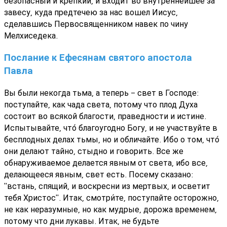
безопасный и крепкий, и входит во внутреннейшее за
завесу, куда предтечею за нас вошел Иисус,
сделавшись Первосвященником навек по чину
Мелхиседека.
Послание к Ефесянам святого апостола
Павла
Вы были некогда тьма, а теперь - свет в Господе:
поступайте, как чада света, потому что плод Духа
состоит во всякой благости, праведности и истине.
Испытывайте, что́ благоугодно Богу, и не участвуйте в
бесплодных делах тьмы, но и обличайте. Ибо о том, что́
они делают тайно, стыдно и говорить. Все же
обнаруживаемое делается явным от света, ибо все,
делающееся явным, свет есть. Посему сказано:
"встань, спящий, и воскресни из мертвых, и осветит
тебя Христос". Итак, смотри́те, поступайте осторожно,
не как неразумные, но как мудрые, дорожа временем,
потому что дни лукавы. Итак, не будьте