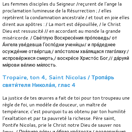
Les femmes disciples du Seigneur /reçurent de l'ange la
proclamation lumineuse de la Résurrection ; / elles
rejetèrent la condamnation ancestrale / et tout en joie elles
dirent aux apôtres : / La mort est dépouillée, / le Christ
Dieu est ressuscité // en accordant au monde la grande
miséricorde. / Све́тлую Воскресе́ния про́поведь/ от
А́нгела уве́девша Госпо́дни учени́цы/ и пра́деднее
осужде́ние отве́ргша,/ апо́столом хва́лящася глаго́лаху:/
испрове́ржеся смерть,/ воскре́се Христо́с Бог,// да́руяй
ми́рови ве́лию ми́лость.
Tropaire, ton 4, Saint Nicolas / Тропа́рь
святи́теля Никола́я, глас 4
La justice de tes œuvres a fait de toi pour ton troupeau une
règle de foi, un modèle de douceur, un maître de
tempérance; c’est pourquoi tu as obtenu par ton humilité
l’exaltation et par ta pauvreté la richesse. Père saint,
Pontife Nicolas, prie le Christ notre Dieu de sauver nos
âmes. / Пра́вило ве́ры и о́браз кро́тости,/ воздержа́ния