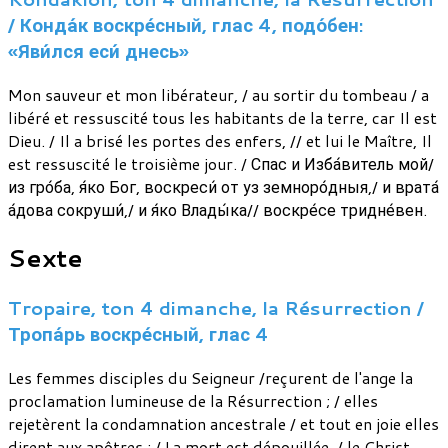
/ Конда́к воскре́сный, глас 4, подо́бен:
«Яви́лся еси́ днесь»
Mon sauveur et mon libérateur, / au sortir du tombeau / a
libéré et ressuscité tous les habitants de la terre, car Il est
Dieu. / Il a brisé les portes des enfers, // et lui le Maître, Il
est ressuscité le troisième jour. / Спас и Изба́витель мой/
из гро́ба, я́ко Бог, воскреси́ от уз земноро́дныя,/ и врата́
а́дова сокруши́,/ и я́ко Влады́ка// воскре́се тридне́вен.
Sexte
Tropaire, ton 4 dimanche, la Résurrection /
Тропа́рь воскре́сный, глас 4
Les femmes disciples du Seigneur /reçurent de l'ange la
proclamation lumineuse de la Résurrection ; / elles
rejetèrent la condamnation ancestrale / et tout en joie elles
dirent aux apôtres : / La mort est dépouillée, / le Christ