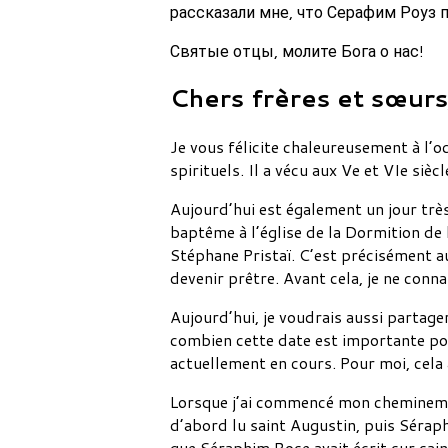
рассказали мне, что Серафим Роуз 
Святые отцы, молите Бога о нас!
Chers frères et sœurs
Je vous félicite chaleureusement à l’o
spirituels. Il a vécu aux Ve et VIe sièc
Aujourd’hui est également un jour très 
baptême à l’église de la Dormition de 
Stéphane Pristaï. C’est précisément a
devenir prêtre. Avant cela, je ne conna
Aujourd’hui, je voudrais aussi partager
combien cette date est importante pou
actuellement en cours. Pour moi, cela 
Lorsque j’ai commencé mon cheminement 
d’abord lu saint Augustin, puis Sérap
que Séraphim Rose avait écrit sur sain