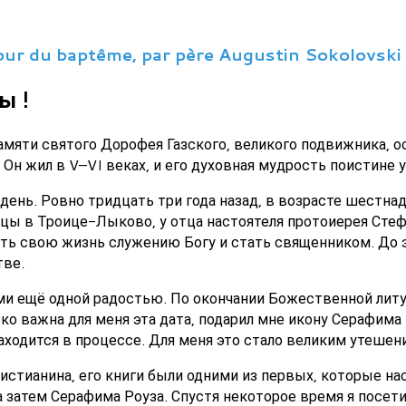
jour du baptême, par père Augustin Sokolovski
ы !
амяти святого Дорофея Газского, великого подвижника, 
Он жил в V–VI веках, и его духовная мудрость поистине у
день. Ровно тридцать три года назад, в возрасте шестнад
цы в Троице-Лыково, у отца настоятеля протоиерея Сте
ть свою жизнь служению Богу и стать священником. До это
тве.
ами ещё одной радостью. По окончании Божественной литу
о важна для меня эта дата, подарил мне икону Серафима 
аходится в процессе. Для меня это стало великим утеше
ристианина, его книги были одними из первых, которые нас
 а затем Серафима Роуза. Спустя некоторое время я посет