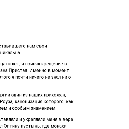
оставившего нам свои
никальна.
цати лет, я принял крещение в
фана Пристая. Именно в момент
го я почти ничего не знал ни о
ргии один из наших прихожан,
Роуза, канонизация которого, как
нием и особым знамением.
тавляли и укрепляли меня в вере.
ил Оптину пустынь, где монахи