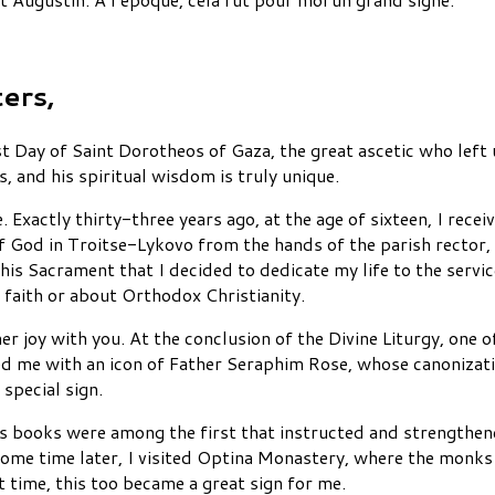
ers,
t Day of Saint Dorotheos of Gaza, the great ascetic who left u
es, and his spiritual wisdom is truly unique.
e. Exactly thirty-three years ago, at the age of sixteen, I rec
God in Troitse-Lykovo from the hands of the parish rector, 
this Sacrament that I decided to dedicate my life to the serv
 faith or about Orthodox Christianity.
er joy with you. At the conclusion of the Divine Liturgy, one 
ed me with an icon of Father Seraphim Rose, whose canonizat
 special sign.
s books were among the first that instructed and strengthened 
ome time later, I visited Optina Monastery, where the monk
 time, this too became a great sign for me.