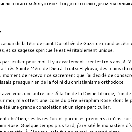
писал о святом Августине. Тогда это стало для меня вели
,
ccasion de la fête de saint Dorothée de Gaza, ce grand ascète q
les, et sa sagesse spirituelle est véritablement unique.
particulier pour moi. Il y a exactement trente-trois ans, à l’âge
la Très Sainte Mère de Dieu à Troïtse-Lykovo, des mains du re
u moment de recevoir ce sacrement que j’ai décidé de consacre
issais presque rien de la foi ni du christianisme orthodoxe.
 avec vous une autre joie. À la fin de la Divine Liturgie, l’un d
r moi, m’a offert une icône du père Séraphim Rose, dont le 
a été une grande consolation et un signe particulier.
chrétien, ses livres furent parmi les premiers à m’instruire e
him Rose. Quelque temps plus tard, j’ai visité le monastère d’
t Augustin. À l’époque, cela fut pour moi un grand signe.