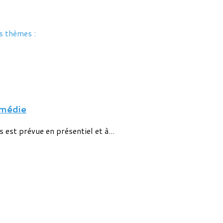
s thèmes :
omédie
est prévue en présentiel et à...