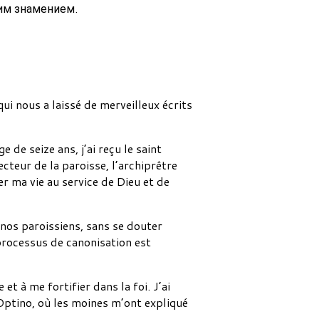
ким знамением.
ui nous a laissé de merveilleux écrits
 de seize ans, j’ai reçu le saint
cteur de la paroisse, l’archiprêtre
r ma vie au service de Dieu et de
e nos paroissiens, sans se douter
processus de canonisation est
t à me fortifier dans la foi. J’ai
Optino, où les moines m’ont expliqué