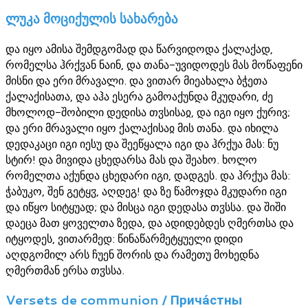
ლუკა მოციქულის სახარება
და იყო ამისა შემდგომად და წარვიდოდა ქალაქად,
რომელსა ჰრქჳან ნაინ, და თანა-უვიდოდეს მას მოწაფენი
მისნი და ერი მრავალი. და ვითარ მიეახალა ბჭეთა
ქალაქისათა, და აჰა ესერა გამოაქუნდა მკუდარი, ძე
მხოლოდ-შობილი დედისა თჳსისაჲ, და იგი იყო ქურივ;
და ერი მრავალი იყო ქალაქისაჲ მის თანა. და იხილა
დედაკაცი იგი იესუ და შეეწყალა იგი და ჰრქუა მას: ნუ
სტირ! და მივიდა ცხედარსა მას და შეახო. ხოლო
რომელთა აქუნდა ცხედარი იგი, დადგეს. და ჰრქუა მას:
ჭაბუკო, შენ გეტყჳ, აღდეგ! და ზე წამოჯდა მკუდარი იგი
და იწყო სიტყუად; და მისცა იგი დედასა თჳსსა. და შიში
დაეცა მათ ყოველთა ზედა, და ადიდებდეს ღმერთსა და
იტყოდეს, ვითარმედ: წინაწარმეტყუელი დიდი
აღდგომილ არს ჩუენ შორის და რამეთუ მოხედნა
ღმერთმან ერსა თჳსსა.
Versets de communion / Прича́стны