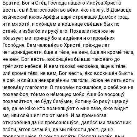
Бра́тие, Бог и Оте́ц Го́спода на́шего Иису́са Христа́
весть, сый благослове́н во ве́ки, я́ко не лгу. В Дама́сце
язы́ческий князь Аре́фы царя́ стрежа́ше Дама́ск град,
я́ти мя хотя́, и око́нцем в ко́шнице све́шен бых по
стене́, и избего́х из руку́ его́. Похвали́тися же не
по́льзует ми: прииду́ бо в виде́ния и открове́ния
Госпо́дня. Вем челове́ка о Христе́, пре́жде лет
четырина́десяти, а́ще в те́ле, не вем, а́ще ли кроме́ те́ла,
не вем, Бог весть, восхище́на бы́вша такова́го до
тре́тияго небесе́. И вем такова́ челове́ка, а́ще в те́ле,
или́ кроме́ те́ла, не вем, Бог весть, я́ко восхище́н бысть
в рай, и слы́ша неизрече́нны глаго́лы, и́хже не леть есть
челове́ку глаго́лати. О такове́м похвалю́ся, о себе́ же не
похвалю́ся, то́кмо о не́мощех мои́х. А́ще бо восхощу́
похвали́тися, не бу́ду безу́мен, и́стину бо реку́: щажду́
же, да не ка́ко кто вознепщу́ет о мне па́че, е́же ви́дит
мя, или́ слы́шит что от мене́. И за премно́гая
открове́ния да не превозношу́ся, даде́ся ми па́костник
пло́ти, а́ггел сатани́н, да ми па́кости де́ет, да не
превозношу́ся. О сем трикра́ты Го́спода моли́х, да и