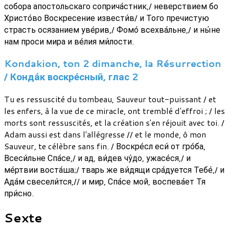
собора апостольскаго соприча́стник,/ неверствием бо
Христо́во Воскресение извести́в/ и Того пречистую
страсть осязанием уве́рив,/ Фомо́ всехва́льне,/ и ны́не
нам проси мира и ве́лия ми́лости.
Kondakion, ton 2 dimanche, la Résurrection
/ Конда́к воскре́сный, глас 2
Tu es ressuscité du tombeau, Sauveur tout-puissant / et
les enfers, à la vue de ce miracle, ont tremblé d'effroi ; / les
morts sont ressuscités, et la création s'en réjouit avec toi. /
Adam aussi est dans l'allégresse // et le monde, ô mon
Sauveur, te célèbre sans fin. / Воскре́сл еси́ от гро́ба,
Всеси́льне Спа́се,/ и ад, ви́дев чу́до, ужасе́ся,/ и
ме́ртвии воста́ша;/ тварь же ви́дящи сра́дуется Тебе́,/ и
Ада́м свесели́тся,// и мир, Спа́се мой, воспева́ет Тя
при́сно.
Sexte