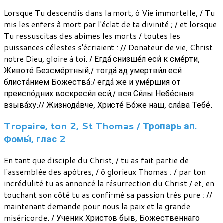
Lorsque Tu descendis dans la mort, ô Vie immortelle, / Tu
mis les enfers à mort par l'éclat de ta divinité ; / et lorsque
Tu ressuscitas des abîmes les morts / toutes les
puissances célestes s'écriaient : // Donateur de vie, Christ
notre Dieu, gloire à toi. / Егда́ снизше́л еси́ к сме́рти,
Животе́ Безсме́ртный,/ тогда́ ад умертви́л еси́
блиста́нием Божества́;/ егда́ же и уме́ршия от
преиспо́дних воскреси́л еси́,/ вся Си́лы Небе́сныя
взыва́ху:// Жизнода́вче, Христе́ Бо́же наш, сла́ва Тебе́.
Tropaire, ton 2, St Thomas / Тропарь ап.
Фомы́, глас 2
En tant que disciple du Christ, / tu as fait partie de
l'assemblée des apôtres, / ô glorieux Thomas ; / par ton
incrédulité tu as annoncé la résurrection du Christ / et, en
touchant son côté tu as confirmé sa passion très pure ; //
maintenant demande pour nous la paix et la grande
miséricorde. / Ученик Христов быв, Божественнаго