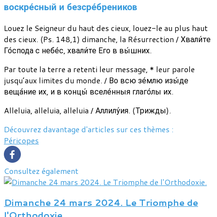
воскре́сный и безсре́бреников
Louez le Seigneur du haut des cieux, louez-le au plus haut
des cieux. (Ps. 148,1) dimanche, la Résurrection / Хвали́те
Го́спода с небе́с, хвали́те Его в вы́шних.
Par toute la terre a retenti leur message, * leur parole
jusqu’aux limites du monde. / Во всю зе́млю изы́де
веща́ние их, и в концы́ вселе́нныя глаго́лы их.
Alleluia, alleluia, alleluia / Аллилу́ия. (Трижды).
Découvrez davantage d'articles sur ces thèmes :
Péricopes
Consultez également
Dimanche 24 mars 2024. Le Triomphe de
l'Orthodoxie.