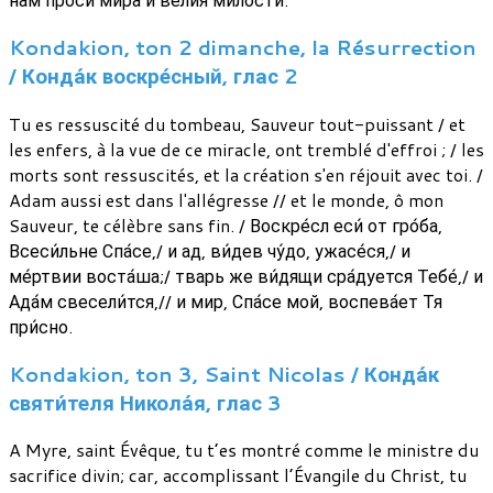
Kondakion, ton 2 dimanche, la Résurrection
/ Конда́к воскре́сный, глас 2
Tu es ressuscité du tombeau, Sauveur tout-puissant / et
les enfers, à la vue de ce miracle, ont tremblé d'effroi ; / les
morts sont ressuscités, et la création s'en réjouit avec toi. /
Adam aussi est dans l'allégresse // et le monde, ô mon
Sauveur, te célèbre sans fin. / Воскре́сл еси́ от гро́ба,
Всеси́льне Спа́се,/ и ад, ви́дев чу́до, ужасе́ся,/ и
ме́ртвии воста́ша;/ тварь же ви́дящи сра́дуется Тебе́,/ и
Ада́м свесели́тся,// и мир, Спа́се мой, воспева́ет Тя
при́сно.
Kondakion, ton 3, Saint Nicolas / Конда́к
святи́теля Никола́я, глас 3
A Myre, saint Évêque, tu t’es montré comme le ministre du
sacrifice divin; car, accomplissant l’Évangile du Christ, tu