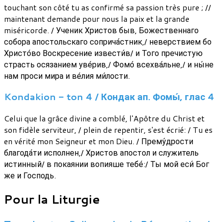
touchant son côté tu as confirmé sa passion très pure ; //
maintenant demande pour nous la paix et la grande
miséricorde. / Ученик Христов быв, Божественнаго
собора апостольскаго соприча́стник,/ неверствием бо
Христо́во Воскресение извести́в/ и Того пречистую
страсть осязанием уве́рив,/ Фомо́ всехва́льне,/ и ны́не
нам проси мира и ве́лия ми́лости.
Kondakion - ton 4 / Кондак ап. Фомы́, глас 4
Celui que la grâce divine a comblé, l'Apôtre du Christ et
son fidèle serviteur, / plein de repentir, s'est écrié: / Tu es
en vérité mon Seigneur et mon Dieu. / Прему́дрости
благода́ти исполнен,/ Христов апостол и служитель
истинный/ в покаянии вопияше тебе́:/ Ты мой еси́ Бог
же и Господь.
Pour la Liturgie