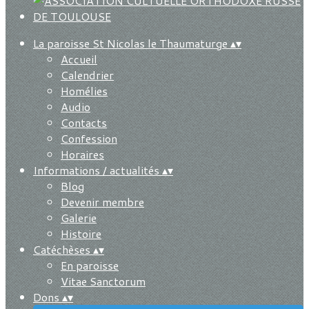
La paroisse St Nicolas le Thaumaturge
▴
▾
Accueil
Calendrier
Homélies
Audio
Contacts
Confession
Horaires
Informations / actualités
▴
▾
Blog
Devenir membre
Galerie
Histoire
Catéchèses
▴
▾
En paroisse
Vitae Sanctorum
Dons
▴
▾