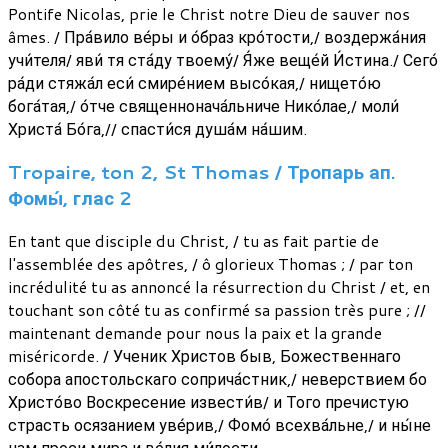
Pontife Nicolas, prie le Christ notre Dieu de sauver nos
âmes. / Пра́вило ве́ры и о́браз кро́тости,/ воздержа́ния
учи́теля/ яви́ тя ста́ду твоему́/ Я́же веще́й И́стина./ Сего́
ра́ди стяжа́л еси́ смире́нием высо́кая,/ нището́ю
бога́тая,/ о́тче священнонача́льниче Нико́лае,/ моли́
Христа́ Бо́га,// спасти́ся душа́м на́шим.
Tropaire, ton 2, St Thomas / Тропарь ап.
Фомы́, глас 2
En tant que disciple du Christ, / tu as fait partie de
l'assemblée des apôtres, / ô glorieux Thomas ; / par ton
incrédulité tu as annoncé la résurrection du Christ / et, en
touchant son côté tu as confirmé sa passion très pure ; //
maintenant demande pour nous la paix et la grande
miséricorde. / Ученик Христов быв, Божественнаго
собора апостольскаго соприча́стник,/ неверствием бо
Христо́во Воскресение извести́в/ и Того пречистую
страсть осязанием уве́рив,/ Фомо́ всехва́льне,/ и ны́не
нам проси мира и ве́лия ми́лости.