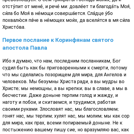
отсту́пит от мене́, и рече́ ми: довле́ет ти благода́ть Моя́,
си́ла бо Моя́ в не́мощи соверша́ется. Сла́дце у́бо
похвалю́ся па́че в не́мощех мои́х, да всели́тся в мя си́ла
Христо́ва.
Первое послание к Коринфянам святого
апостола Павла
Ибо я думаю, что нам, последним посланникам, Бог
судил быть как бы приговоренными к смерти, потому
что мы сделались позорищем для мира, для Ангелов и
человеков. Мы безумны Христа ради, а вы мудры во
Христе; мы немощны, а вы крепки; вы в славе, а мы в
бесчестии. Даже доныне терпим голод и жажду, и
наготу и побои, и скитаемся, и трудимся, работая
своими руками. Злословят нас, мы благословляем;
гонят нас, мы терпим; хулят нас, мы молим; мы как сор
для мира, как прах, всеми попираемый доныне. Не к
постыжению вашему пишу сие, но вразумляю вас, как